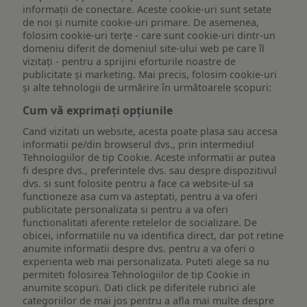
informații de conectare. Aceste cookie-uri sunt setate
de noi și numite cookie-uri primare. De asemenea,
folosim cookie-uri terțe - care sunt cookie-uri dintr-un
domeniu diferit de domeniul site-ului web pe care îl
vizitați - pentru a sprijini eforturile noastre de
publicitate și marketing. Mai precis, folosim cookie-uri
și alte tehnologii de urmărire în următoarele scopuri:
Cum vă exprimați opțiunile
Cand vizitati un website, acesta poate plasa sau accesa
informatii pe/din browserul dvs., prin intermediul
Tehnologiilor de tip Cookie. Aceste informatii ar putea
fi despre dvs., preferintele dvs. sau despre dispozitivul
dvs. si sunt folosite pentru a face ca website-ul sa
functioneze asa cum va asteptati, pentru a va oferi
publicitate personalizata si pentru a va oferi
functionalitati aferente retelelor de socializare. De
obicei, informatiile nu va identifica direct, dar pot retine
anumite informatii despre dvs. pentru a va oferi o
experienta web mai personalizata. Puteti alege sa nu
permiteti folosirea Tehnologiilor de tip Cookie in
anumite scopuri. Dati click pe diferitele rubrici ale
categoriilor de mai jos pentru a afla mai multe despre