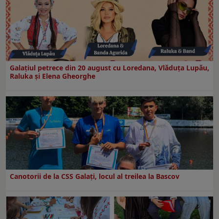
Galaţiul petrece din 20 august cu Loredana, Vlăduța Lupău,
Raluka și Elena Gheorghe
Canotorii de la CSS Galați, locul al treilea la Bascov