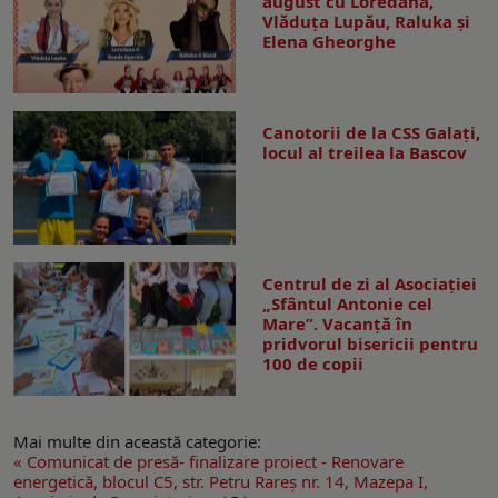
august cu Loredana,
Vlăduța Lupău, Raluka și
Elena Gheorghe
Canotorii de la CSS Galați,
locul al treilea la Bascov
Centrul de zi al Asociației
„Sfântul Antonie cel
Mare”. Vacanță în
pridvorul bisericii pentru
100 de copii
Mai multe din această categorie:
« Comunicat de presă- finalizare proiect - Renovare
energetică, blocul C5, str. Petru Rareș nr. 14, Mazepa I,