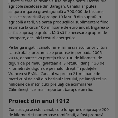
județe și care să devină sursă de apă pentru terenurile
agricole secetoase din Bărăgan. Canalul ar putea
asigura irigarea gravitaţională a 700.000 de hectare,
ceea ce reprezintă aproape 10 la sută din suprafaţa
agricolă a ţării, valoarea producţiilor suplimentare fiind
estimată la circa 100 milioane de euro anual. Irigarea s-
ar face aproape gratuit, fără să fie necesare grupuri de
pompare, deci nici costuri energetice.
Pe lângă irigaţii, canalul ar elimina şi riscul unor viituri
catastrofale, precum cele produse în perioada 2005-
2014, deoarece va proteja circa 130 de kilometri de
diguri de pe malul gălăţean al Siretului, dar şi 130 de
kilometri de diguri de pe malul drept, în județele
Vrancea și Brăila. Canalul va prelua 21 milioane de
metri cubi de apă din bazinul Siretului, pe lângă cei 16
milioane de metri cubi preluați de acumularea
Călimănești, cel mai important baraj de pe râu.
Proiect din anul 1912
Construcţia acestui canal, cu o lungime de aproape 200
de kilometri şi numeroase ramificaţii, a fost propusă