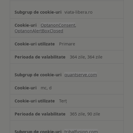
viata-libera.ro
OptanonConsent
,
OptanonAlertBoxClosed
Primare
364 zile, 364 zile
quantserve.com
mc, d
Terț
365 zile, 90 zile
tribalfusion.com