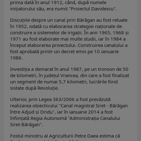
prima dată în anul 1912, când, după numele
iniţiatorului său, era numit "Proiectul Davidescu".
Discuţiile despre un canal prin Bărăgan au fost reluate
în 1952, odată cu elaborarea strategiei naţionale de
construire a sistemelor de irigaţii. În anii 1965, 1968 şi
1971 au fost elaborate mai multe studii, iar în 1984 a
început elaborarea proiectului. Construirea canalului a
fost aprobată printr-un decret emis pe 10 ianuarie
1986.
Investiţia a demarat în anul 1987, pe un tronson de 50
de kilometri, în judeţul Vrancea, din care a fost finalizat
un segment de numai 5,7 kilometri, lucrările fiind
sistate după Revoluție.
Ulterior, prin Legea 363/2006 a fost prevăzută
realizarea obiectivului "Canal magistral Siret - Bărăgan
între Adjud şi Dridu", iar în ianuarie 2014 a fost
înființată Regia Autonomă "Administrația Canalului
Siret-Bărăgan".
Fostul ministru al Agriculturii Petre Daea estima că