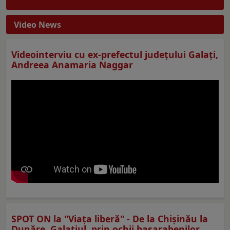
Video News
Videointerviu cu ex-prefectul judeţului Galaţi,
Andreea Anamaria Naggar
SPOT ON la "Viaţa liberă" - De la Chișinău la
Dunăre. Galațiul, prin ochii basarabenilor