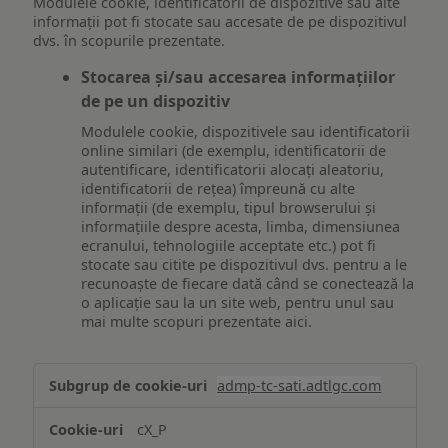
Modulele cookie, identificatorii de dispozitive sau alte
informații pot fi stocate sau accesate de pe dispozitivul
dvs. în scopurile prezentate.
Stocarea și/sau accesarea informațiilor
de pe un dispozitiv
Modulele cookie, dispozitivele sau identificatorii
online similari (de exemplu, identificatorii de
autentificare, identificatorii alocați aleatoriu,
identificatorii de rețea) împreună cu alte
informații (de exemplu, tipul browserului și
informațiile despre acesta, limba, dimensiunea
ecranului, tehnologiile acceptate etc.) pot fi
stocate sau citite pe dispozitivul dvs. pentru a le
recunoaște de fiecare dată când se conectează la
o aplicație sau la un site web, pentru unul sau
mai multe scopuri prezentate aici.
Stocarea
admp-tc-sati.adtlgc.com
și/sau
accesarea
cX_P
informațiilor