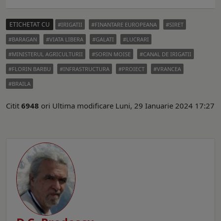
ETICHETAT CU
IRIGATII
FINANTARE EUROPEANA
SIRET
BARAGAN
VIATA LIBERA
GALATI
LUCRARI
MINISTERUL AGRICULTURII
SORIN MOISE
CANAL DE IRIGATII
FLORIN BARBU
INFRASTRUCTURA
PROIECT
VRANCEA
BRAILA
Citit
6948
ori
Ultima modificare Luni, 29 Ianuarie 2024 17:27