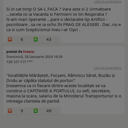
Link la comentariu
Si in cat timp O SA-L FACA ? Vara asta si 2 Urmatoare
...seceta isi ia Vacanta si Fermierii isi tin Respiratia ?
N-am mari Sperante ...pare o declaratie tip Artificii -
pocnitoare , sa ne ia ochii IN PRAG DE ALEGERI . Dar...nu e
ca si cum Scepticismul meu i-ar Opri .
6
43
postat de
Ivascu
Duminică, 28 Ianuarie 2024 18:59
128.127.117.***
Link la comentariu
"localităţile Mărăşeşti, Focşani, Râmnicu Sărat, Buzău şi
Dridu ar căpăta statutul de porturi"
Inseamna ca in fiecare dintre aceste localitati se va
construi o CAPITANIE A PORTULUI, cu sefi, secretare,
masina la scara, salariu de la Ministerul Transporturior si o
intreaga clientela de partid.
9
49