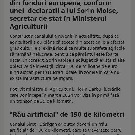
din fonduri europene, conform
unei declaraţii a lui Sorin Moise,
secretar de stat în Ministerul
Agriculturii
Construcţia canalului a revenit în actualitate, după ce
agricultorii s-au plâns că seceta din acest an le-a afectat
grav culturile şi există riscul ca multe suprafeţe agricole
să rămână nelucrate, pentru că pământul este foarte
uscat. În context, Sorin Moise a adăugat că există şi alte
obiective de investiţii, circa 100 de milioane de euro
fiind alocaţi pentru lucrări locale, în zonele în care nu
există infrastructură de irigaţii.
Potrivit ministrului Agriculturii, Florin Barbu, lucrările
care vor începe în martie 2024 vor viza în primă fază
un tronson de 35 de kilometri.
"Râu artificial" de 190 de kilometri
Canalul Siret - Bărăgan ar putea deveni un "râu
artificial" de 190 de kilometri, care să traverseze patru