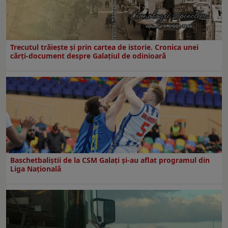
Trecutul trăiește și prin cartea de istorie. Cronica unei
cărți-document despre Galațiul de odinioară
Baschetbaliștii de la CSM Galați și-au aflat programul din
Liga Națională