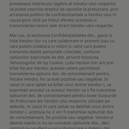
prevaleaza interesului legitim al Vendor-ului respectiv,
va puteti exercita dreptul de opozitie la prelucrare, prin
accesarea politicii de confidentialitate a Vendor-ului in
cauza (prin click pe linkul aferent acesteia) si
transmiterea cererii sale direct Vendor-ului respectiv.
Mai sus, la sectiunea Confidențialitatea dvs., gasiti si
lista Vendor-ilor cu care colaboram in prezent (sau cu
care putem colabora in viitor) si catre care putem
transmite datele personale colectate, conform
optiunilor exprimate de dvs. privind folosirea
Tehnologiilor de tip Cookie. Lista Vendor-ilor are pre-
bifat fiecare Vendor, aceasta setare permitand
transmiterea optiunii dvs. de consimtamant pentru
fiecare Vendor, fie ca este pozitiva sau negativa. In
cazul in care optati sa bifati unul dintre Vendor-i, va
exprimati acordul ca acestui Vendor sa ii fie transmise
optiunile dvs. de consimtamant pentru toate Scopurile
de Prelucrare ale Vendor-ului respectiv, utilizate pe
website. In cazul in care optati sa debifati unul dintre
Vendor-i, acestuia nu ii vor fi transmise optiunile dvs.
de consimtamant, fie pozitive sau negative. Vendorul
devine inactiv si nu va cunoaste optiunile dvs., deci
implicit nu va efectua nicio Prelucrare a datelor dvs.,