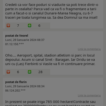
Credeti ca vor face poduri si viaducte sa poti trece dintr-o
parte in cealalta? Parca vad ca va fi o fragmentare a tarii
cum a facut-o si canalul Dunare-Marea Neagra, cu 6-7
traceri pe toata lungimea sa. Sa dea Domnul sa ma insel!
7
6
postat de Veorel
Luni, 29 Ianuarie 2024 08:37
81.12.150.***
Link la comentariu
Oho.... Aeroport, spital, stadion atletism si parc in locul
depoului. Acum si canal Siret - Baragan. Iar Dridu se va
uni cu (Las) Fierbinti si Vasile va fi in continuare primar.
6
28
postat de florin
Luni, 29 Ianuarie 2024 08:34
86.124.202.***
Link la comentariu
In prezent se poate iriga 785 000 hectare!Contracte sau
realizat pe 250000!Pentru ca nu sunt bani!Asa ca tot ce