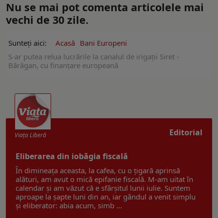
Nu se mai pot comenta articolele mai
vechi de 30 zile.
Sunteți aici:
Acasă
Bani Europeni
S-ar putea relua lucrările la canalul de irigaţii Siret -
Bărăgan, cu finanţare europeană
Editorial
Viaţa Liberă
Eliberarea din iobăgia fiscală
În dimineața aceasta, la cafea, cu o țigară aprinsă
alături, am avut o mică epifanie fiscală. M-am uitat în
calendar și am văzut că e sfârșitul lunii iulie. Suntem
aproape la șapte luni din an, iar gândul a venit simplu
și eliberator: abia acum, simb ...