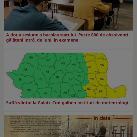
A doua sesiune a bacalaureatului. Peste 800 de absolvenţi
gălăţeni intră, de luni, în examene
Suflă vântul la Galaţi. Cod galben instituit de meteorologi