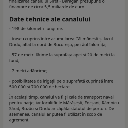
finalizarea canalului Siret - Bărăgan presupune o
finanțare de circa 5,5 miliarde de euro.
Date tehnice ale canalului
- 198 de kilometri lungime;
- traseu cuprins între acumularea Călimănești și lacul
Dridu, aflat la nord de București, pe râul Ialomița;
- 57 de metri lățime la suprafața apei şi 20 de metri la
fund;
- 7 metri adâncime;
- posibilitatea de irigații pe o suprafaţă cuprinsă între
500.000 şi 700.000 de hectare.
În acelaşi timp, canalul va fi şi cale de transport naval
pentru barje, iar localităţile Mărăşeşti, Focşani, Râmnicu
Sărat, Buzău şi Dridu ar căpăta statutul de porturi. De
asemenea, canalul ar putea fi utilizat în scop de
agrement.