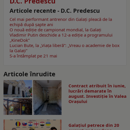
D.C. Predescu
Articole recente - D.C. Predescu
Cel mai performant antrenor din Galaţi pleacă de la
echipă după şapte ani
O nouă ediţie de campionat mondial, la Galaţi
Vladimir Putin deschide a 12-a ediție a programului
„KineDok”
Lucian Bute, la „Viaţa liberă”: „Vreau o academie de box
la Galaţi”
S-a întâmplat pe 21 mai
Articole înrudite
Contract atribuit în iunie,
lucrări demarate în
august. Investiţie în Valea
Oraşului
Galaţiul petrece din 20