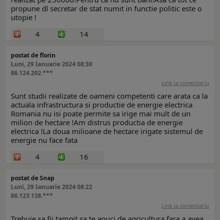
propune dl secretar de stat numit in functie politic este o
utopie !
4
14
postat de florin
Luni, 29 Ianuarie 2024 08:30
86.124.202.***
Link la comentariu
Sunt studii realizate de oameni competenti care arata ca la
actuala infrastructura si productie de energie electrica
Romania nu isi poate permite sa irige mai mult de un
milion de hectare !Am distrus productia de energie
electrica !La doua milioane de hectare irigate sistemul de
energie nu face fata
4
16
postat de Snap
Luni, 29 Ianuarie 2024 08:22
86.123.138.***
Link la comentariu
Trebuie sa fii tampit sa te apuci de agricultura fara a avea