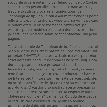
scopurile in care putem folosi Tehnologii de tip Cookie
si pentru a va personaliza setarile. Cu toate acestea,
trebuie sa stiti ca blocarea anumitor tipuri de
Tehnologii de tip Cookie sau a anumitor Vendor-i poate
influenta experienta dvs. pe website si serviciile pe care
le putem oferi. In orice moment al vizitei dvs. pe
website, puteti modifica o setare anterioara, prin click
pe sectiunea Modifica setari confidentialitate, din josul
paginii.
Toate categoriile de Tehnologii de tip Cookie din cadrul
Scopurilor de Prelucrare bazate pe Consimtamant sunt
presetate INACTIVE pe acest website (cu exceptia celor
strict necesare pentru functionarea website-ului). Daca
doriti sa pastrati aceste presetari si sa inchideti
fereastra afisata, aveti la dispozitie butonul „Salveaza
modificarile”, de mai jos. In cazul prelucrarilor bazate
pe Interes Legitim care sunt realizate pe acest website,
nu se plaseaza fisiere de tip Cookie si nu este necesar
acordul dvs. Daca doriti sa pastrati aceste presetari si
sa inchideti fereastra afisata, aveti la dispozitie butonul
„Salveaza modificarile”, de mai jos. Cu titlu de exceptie,
in cazul in care considerati ca, pentru o anume
prelucrare de date, intr-un anumit scop, interesul dvs.