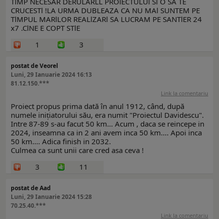
TlMP NECESAR DERULARLL PROlECTULUl Sl O SA TE
CRUCESTl !LA URMA DUBLEAZA CA NU MAl SUNTEM PE
TlMPUL MARlLOR REALlZARl SA LUCRAM PE SANTlER 24
x7 .ClNE E COPT STlE
1
3
postat de Veorel
Luni, 29 Ianuarie 2024 16:13
81.12.150.***
Link la comentariu
Proiect propus prima dată în anul 1912, când, după
numele iniţiatorului său, era numit "Proiectul Davidescu".
Intre 87-89 s-au facut 50 km... Acum , daca se reincepe in
2024, inseamna ca in 2 ani avem inca 50 km.... Apoi inca
50 km.... Adica finish in 2032.
Culmea ca sunt unii care cred asa ceva !
3
11
postat de Aad
Luni, 29 Ianuarie 2024 15:28
70.25.40.***
Link la comentariu