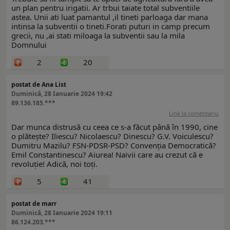
un plan pentru irigatii. Ar trbui taiate total subventiile
astea. Unii ati luat pamantul ,il tineti parloaga dar mana
intinsa la subventii o tineti.Forati puturi in camp precum
grecii, nu ,ai stati miloaga la subventii sau la mila
Domnului
2
20
postat de Ana List
Duminică, 28 Ianuarie 2024 19:42
89.136.185.***
Link la comentariu
Dar munca distrusă cu ceea ce s-a făcut până în 1990, cine
o plătește? Iliescu? Nicolaescu? Dinescu? G.V. Voiculescu?
Dumitru Mazilu? FSN-PDSR-PSD? Convenția Democratică?
Emil Constantinescu? Aiurea! Naivii care au crezut că e
revoluție! Adică, noi toți.
5
41
postat de marr
Duminică, 28 Ianuarie 2024 19:11
86.124.203.***