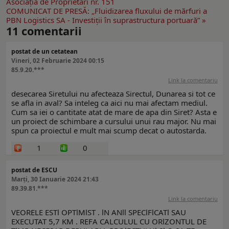
Asociaţia de Proprietari nr. 151
COMUNICAT DE PRESĂ: „Fluidizarea fluxului de mărfuri a
PBN Logistics SA - Investiții în suprastructura portuară” »
11
comentarii
postat de un cetatean
Vineri, 02 Februarie 2024 00:15
85.9.20.***
Link la comentariu
desecarea Siretului nu afecteaza Sirectul, Dunarea si tot ce
se afla in aval? Sa inteleg ca aici nu mai afectam mediul.
Cum sa iei o cantitate atat de mare de apa din Siret? Asta e
un proiect de schimbare a cursului unui rau major. Nu mai
spun ca proiectul e mult mai scump decat o autostarda.
1
0
postat de ESCU
Marți, 30 Ianuarie 2024 21:43
89.39.81.***
Link la comentariu
VEORELE ESTl OPTlMlST . lN ANll SPEClFlCATl SAU
EXECUTAT 5,7 KM . REFA CALCULUL CU ORlZONTUL DE