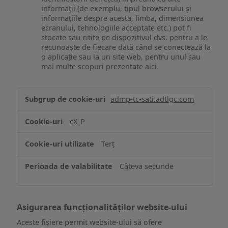
informații (de exemplu, tipul browserului și
informațiile despre acesta, limba, dimensiunea
ecranului, tehnologiile acceptate etc.) pot fi
stocate sau citite pe dispozitivul dvs. pentru a le
recunoaște de fiecare dată când se conectează la
o aplicație sau la un site web, pentru unul sau
mai multe scopuri prezentate aici.
Stocarea
admp-tc-sati.adtlgc.com
și/sau
accesarea
cX_P
informațiilor
de
Terț
pe
un
Câteva secunde
dispozitiv
Asigurarea funcționalităților website-ului
Aceste fișiere permit website-ului să ofere