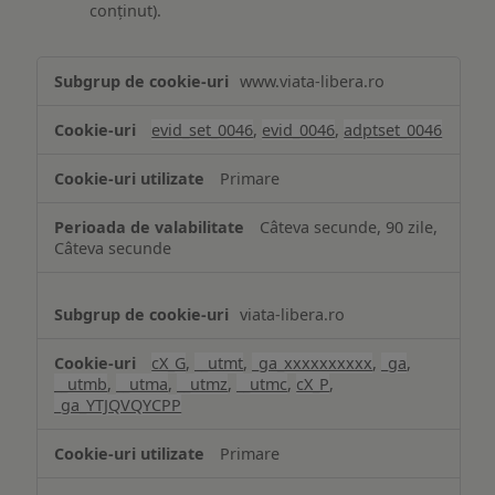
conținut).
Măsurare
www.viata-libera.ro
și
analiză
evid_set_0046
,
evid_0046
,
adptset_0046
Primare
Câteva secunde, 90 zile,
Câteva secunde
viata-libera.ro
cX_G
,
__utmt
,
_ga_xxxxxxxxxx
,
_ga
,
__utmb
,
__utma
,
__utmz
,
__utmc
,
cX_P
,
_ga_YTJQVQYCPP
Primare