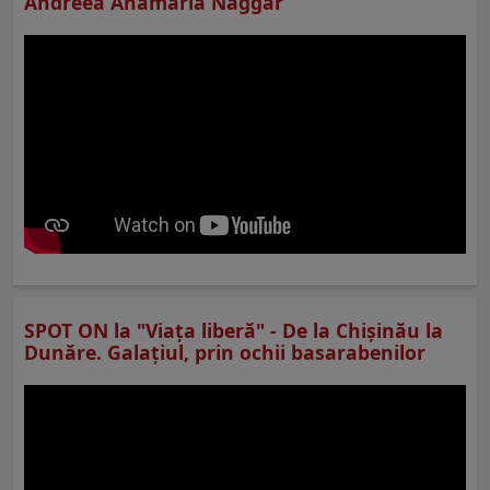
Andreea Anamaria Naggar
SPOT ON la "Viaţa liberă" - De la Chișinău la
Dunăre. Galațiul, prin ochii basarabenilor