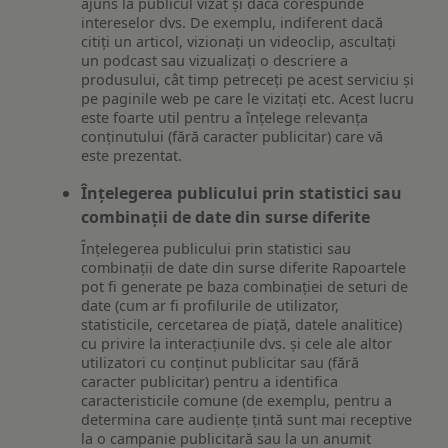
ajuns la publicul vizat și dacă corespunde
intereselor dvs. De exemplu, indiferent dacă
citiți un articol, vizionați un videoclip, ascultați
un podcast sau vizualizați o descriere a
produsului, cât timp petreceți pe acest serviciu și
pe paginile web pe care le vizitați etc. Acest lucru
este foarte util pentru a înțelege relevanța
conținutului (fără caracter publicitar) care vă
este prezentat.
Înțelegerea publicului prin statistici sau
combinații de date din surse diferite
Înțelegerea publicului prin statistici sau
combinații de date din surse diferite Rapoartele
pot fi generate pe baza combinației de seturi de
date (cum ar fi profilurile de utilizator,
statisticile, cercetarea de piață, datele analitice)
cu privire la interacțiunile dvs. și cele ale altor
utilizatori cu conținut publicitar sau (fără
caracter publicitar) pentru a identifica
caracteristicile comune (de exemplu, pentru a
determina care audiențe țintă sunt mai receptive
la o campanie publicitară sau la un anumit