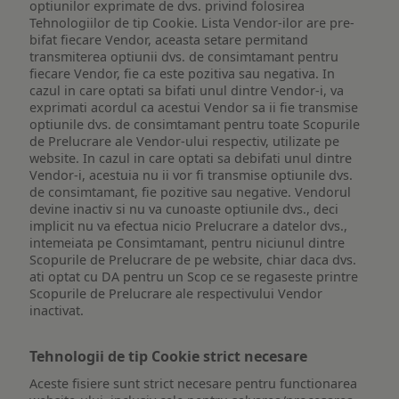
optiunilor exprimate de dvs. privind folosirea
Tehnologiilor de tip Cookie. Lista Vendor-ilor are pre-
bifat fiecare Vendor, aceasta setare permitand
transmiterea optiunii dvs. de consimtamant pentru
fiecare Vendor, fie ca este pozitiva sau negativa. In
cazul in care optati sa bifati unul dintre Vendor-i, va
exprimati acordul ca acestui Vendor sa ii fie transmise
optiunile dvs. de consimtamant pentru toate Scopurile
de Prelucrare ale Vendor-ului respectiv, utilizate pe
website. In cazul in care optati sa debifati unul dintre
Vendor-i, acestuia nu ii vor fi transmise optiunile dvs.
de consimtamant, fie pozitive sau negative. Vendorul
devine inactiv si nu va cunoaste optiunile dvs., deci
implicit nu va efectua nicio Prelucrare a datelor dvs.,
intemeiata pe Consimtamant, pentru niciunul dintre
Scopurile de Prelucrare de pe website, chiar daca dvs.
ati optat cu DA pentru un Scop ce se regaseste printre
Scopurile de Prelucrare ale respectivului Vendor
inactivat.
Tehnologii de tip Cookie strict necesare
Aceste fisiere sunt strict necesare pentru functionarea