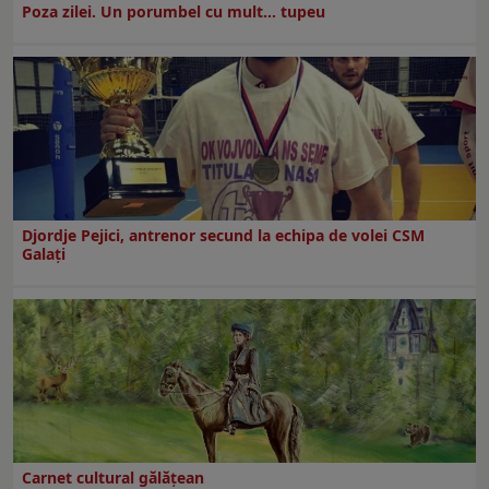
Poza zilei. Un porumbel cu mult… tupeu
Djordje Pejici, antrenor secund la echipa de volei CSM
Galați
Carnet cultural gălăţean