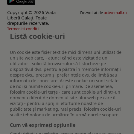
Copyright © 2026 Viaţa
Dezvoltat de
activemall.ro
Liberă Galaţi. Toate
drepturile rezervate.
Termeni si conditii
Listă cookie-uri
Un cookie este fişier text de mici dimensiuni utilizat de
un site web care, - atunci când este vizitat de un
utilizator - solicită browserului să-l stocheze pe
dispozitivul dvs. pentru a păstra în memorie informații
despre dvs., precum și preferințele dvs. de limbă sau
informații de conectare. Aceste cookie-uri sunt setate
de noi și numite cookie-uri primare. De asemenea,
folosim cookie-uri terțe - care sunt cookie-uri dintr-un
domeniu diferit de domeniul site-ului web pe care îl
vizitați - pentru a sprijini eforturile noastre de
publicitate și marketing. Mai precis, folosim cookie-uri
și alte tehnologii de urmărire în următoarele scopuri:
Cum vă exprimați opțiunile
Cand vizitati un website, acesta poate plasa sau accesa