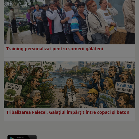
Training personalizat pentru șomerii gălățeni
Tribalizarea Falezei. Galațiul împărțit între copaci și beton