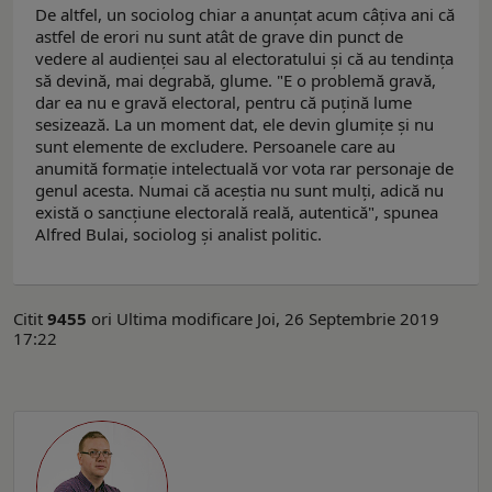
De altfel, un sociolog chiar a anunţat acum câţiva ani că
astfel de erori nu sunt atât de grave din punct de
vedere al audienţei sau al electoratului şi că au tendinţa
să devină, mai degrabă, glume. "E o problemă gravă,
dar ea nu e gravă electoral, pentru că puţină lume
sesizează. La un moment dat, ele devin glumiţe şi nu
sunt elemente de excludere. Persoanele care au
anumită formaţie intelectuală vor vota rar personaje de
genul acesta. Numai că aceştia nu sunt mulţi, adică nu
există o sancţiune electorală reală, autentică", spunea
Alfred Bulai, sociolog şi analist politic.
Citit
9455
ori
Ultima modificare Joi, 26 Septembrie 2019
17:22