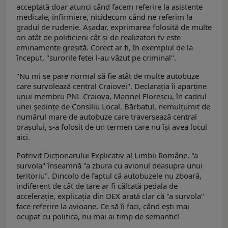
acceptată doar atunci când facem referire la asistente
medicale, infirmiere, nicidecum când ne referim la
gradul de rudenie. Aşadar, exprimarea folosită de multe
ori atât de politicieni cât şi de realizatori tv este
eminamente greşită. Corect ar fi, în exemplul de la
început, "surorile fetei l-au văzut pe criminal".
"Nu mi se pare normal să fie atât de multe autobuze
care survolează central Craiovei". Declaraţia îi aparţine
unui membru PNL Craiova, Marinel Florescu, în cadrul
unei şedinţe de Consiliu Local. Bărbatul, nemulţumit de
numărul mare de autobuze care traversează central
oraşului, s-a folosit de un termen care nu îşi avea locul
aici.
Potrivit Dicţionarului Explicativ al Limbii Române, "a
survola" înseamnă "a zbura cu avionul deasupra unui
teritoriu". Dincolo de faptul că autobuzele nu zboară,
indiferent de cât de tare ar fi călcată pedala de
acceleraţie, explicaţia din DEX arată clar că "a survola"
face referire la avioane. Ce să îi faci, când eşti mai
ocupat cu politica, nu mai ai timp de semantic!