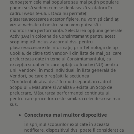
cunoaștem cele mai populare sau mai puțin populare
pagini și să vedem cum se deplasează vizitatorii în
cadrul website-ului. Dacă nu permiteți
plasarea/accesarea acestor fișiere, nu vom ști când ați
vizitat website-ul nostru și nu vom putea să-i
monitorizăm performanța. Selectarea opțiunii generale
Activ (DA) in coloana de Consimtamant pentru acest
scop implică inclusiv acordul dvs. pentru
plasare/accesare de informații, prin Tehnologii de tip
Cookie, de către toți Vendor-ii din lista de mai jos, care
prelucreaza date in temeiul Consimtamantului, cu
excepția situației în care optați cu Inactiv (NU) pentru
unii Vendor-i, în mod individual, în lista generală de
Vendori, pe care o regăsiți la secțiunea
“Confidențialitatea dvs.” In mod separat, in cadrul
Scopului « Masurare si Analiza » exista un Scop de
prelucrare, Măsurarea performanței conținutului,
pentru care procedura este similara celei descrise mai
sus.
Conectarea mai multor dispozitive
În sprijinul scopurilor explicate în această
notificare, dispozitivul dvs. poate fi considerat ca