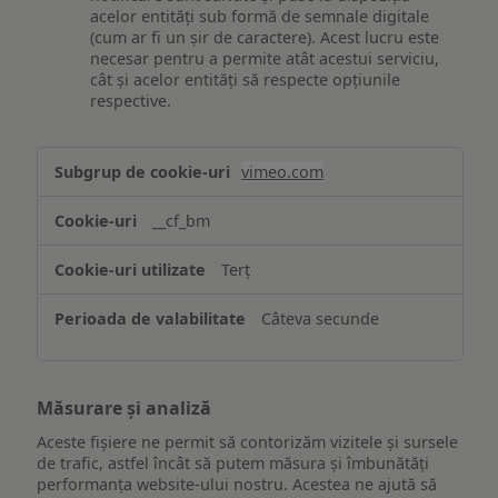
acelor entități sub formă de semnale digitale
(cum ar fi un șir de caractere). Acest lucru este
necesar pentru a permite atât acestui serviciu,
cât și acelor entități să respecte opțiunile
respective.
Asigurarea
vimeo.com
funcționalităților
website-
__cf_bm
ului
Terț
Câteva secunde
Măsurare și analiză
Aceste fișiere ne permit să contorizăm vizitele și sursele
de trafic, astfel încât să putem măsura și îmbunătăți
performanța website-ului nostru. Acestea ne ajută să