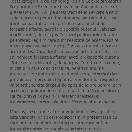
Toate categoriile de Tehnologii de tip Cookie din cadrul
Scopurilor de Prelucrare bazate pe Consimtamant sunt
presetate INACTIVE pe acest website (cu exceptia celor
strict necesare pentru functionarea website-ului). Daca
doriti sa pastrati aceste presetari si sa inchideti
fereastra afisata, aveti la dispozitie butonul „Salveaza
modificarile”, de mai jos. In cazul prelucrarilor bazate
pe Interes Legitim care sunt realizate pe acest website,
nu se plaseaza fisiere de tip Cookie si nu este necesar
acordul dvs. Daca doriti sa pastrati aceste presetari si
sa inchideti fereastra afisata, aveti la dispozitie butonul
„Salveaza modificarile”, de mai jos. Cu titlu de exceptie,
in cazul in care considerati ca, pentru o anume
prelucrare de date, intr-un anumit scop, interesul dvs.
prevaleaza interesului legitim al Vendor-ului respectiv,
va puteti exercita dreptul de opozitie la prelucrare, prin
accesarea politicii de confidentialitate a Vendor-ului in
cauza (prin click pe linkul aferent acesteia) si
transmiterea cererii sale direct Vendor-ului respectiv.
Mai sus, la sectiunea Confidențialitatea dvs., gasiti si
lista Vendor-ilor cu care colaboram in prezent (sau cu
care putem colabora in viitor) si catre care putem
transmite datele personale colectate, conform