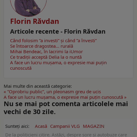
Florin Răvdan
Articole recente - Florin Răvdan
Când folosim ”a investi” şi când ”a învesti”
Se întoarce dragostea... rurală
Mihai Bendeac, în lacrimi la iUmor
Ce tradiţii acceptă Delia la o nuntă
A face un lucru muşama, o expresie mai puţin
cunoscută
Mai multe din această categorie:
« ”Oprobriu public”, un pleonasm greu de ucis
A face un lucru muşama, o expresie mai puţin cunoscută »
Nu se mai pot comenta articolele mai
vechi de 30 zile.
Sunteți aici:
Acasă
Campanii VLG
MAGAZIN
De la politicieni citire. Astăzi, despre sore şi autobuze care