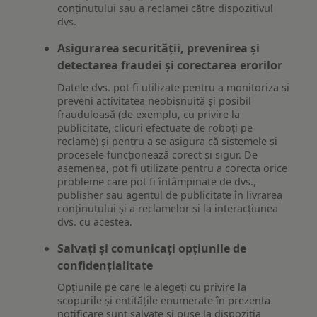
conținutului sau a reclamei către dispozitivul
dvs.
Asigurarea securității, prevenirea și
detectarea fraudei și corectarea erorilor
Datele dvs. pot fi utilizate pentru a monitoriza și
preveni activitatea neobișnuită și posibil
frauduloasă (de exemplu, cu privire la
publicitate, clicuri efectuate de roboți pe
reclame) și pentru a se asigura că sistemele și
procesele funcționează corect și sigur. De
asemenea, pot fi utilizate pentru a corecta orice
probleme care pot fi întâmpinate de dvs.,
publisher sau agentul de publicitate în livrarea
conținutului și a reclamelor și la interacțiunea
dvs. cu acestea.
Salvați și comunicați opțiunile de
confidențialitate
Opțiunile pe care le alegeți cu privire la
scopurile și entitățile enumerate în prezenta
notificare sunt salvate și puse la dispoziția