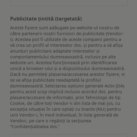
Publicitate țintită (targetată)
Aceste fișiere sunt adăugate pe website-ul nostru de
către partenerii noștri furnizori de publicitate (Vendor-
i). Acestea pot fi utilizate de aceste companii pentru a
vă crea un profil al intereselor dvs. și pentru a vă afișa
anunțuri publicitare adaptate intereselor și
comportamentului dumneavoastră, inclusiv pe alte
website-uri. Acestea funcționează prin identificarea
unică a browser-ului și a dispozitivului dumneavoastră.
Dacă nu permiteți plasarea/accesarea acestor fișiere, vi
se va afișa publicitate neadaptată la profilul
dumneavoastră. Selectarea opțiunii generale Activ (DA)
pentru acest scop implică inclusiv acordul dvs. pentru
plasare/accesare de informații, prin Tehnologii de tip
Cookie, de către toți Vendor-ii din lista de mai jos, cu
excepția situației în care optați cu Inactiv (NU) pentru
unii Vendor-i, în mod individual, în lista generală de
Vendori, pe care o regăsiți la secțiunea
“Confidențialitatea dvs.”