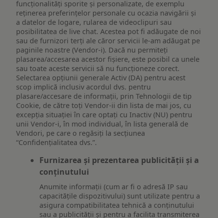
funcționalități sporite și personalizate, de exemplu
reţinerea preferinţelor personale cu ocazia navigării și
a datelor de logare, rularea de videoclipuri sau
posibilitatea de live chat. Acestea pot fi adăugate de noi
sau de furnizori terți ale căror servicii le-am adăugat pe
paginile noastre (Vendor-i). Dacă nu permiteți
plasarea/accesarea acestor fișiere, este posibil ca unele
sau toate aceste servicii să nu funcționeze corect.
Selectarea opțiunii generale Activ (DA) pentru acest
scop implică inclusiv acordul dvs. pentru
plasare/accesare de informații, prin Tehnologii de tip
Cookie, de către toți Vendor-ii din lista de mai jos, cu
excepția situației în care optați cu Inactiv (NU) pentru
unii Vendor-i, în mod individual, în lista generală de
Vendori, pe care o regăsiți la secțiunea
“Confidențialitatea dvs.”.
Furnizarea și prezentarea publicității și a
conținutului
Anumite informații (cum ar fi o adresă IP sau
capacitățile dispozitivului) sunt utilizate pentru a
asigura compatibilitatea tehnică a conținutului
sau a publicității și pentru a facilita transmiterea