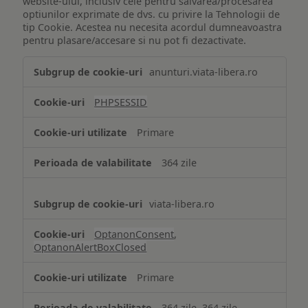
website-ului, inclusiv cele pentru salvarea/procesarea
optiunilor exprimate de dvs. cu privire la Tehnologii de
tip Cookie. Acestea nu necesita acordul dumneavoastra
pentru plasare/accesare si nu pot fi dezactivate.
Tehnologii
anunturi.viata-libera.ro
de
tip
PHPSESSID
Cookie
strict
Primare
necesare
364 zile
viata-libera.ro
OptanonConsent
,
OptanonAlertBoxClosed
Primare
364 zile, 364 zile