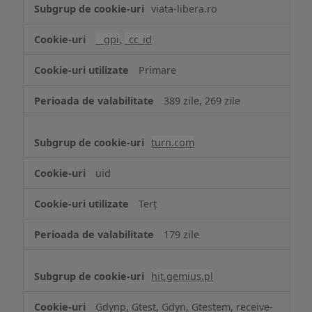
Publicitate
viata-libera.ro
țintită
(targetată)
__gpi
,
_cc_id
Primare
389 zile, 269 zile
turn.com
uid
Terț
179 zile
hit.gemius.pl
Gdynp, Gtest, Gdyn, Gtestem, receive-