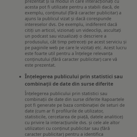
prezentat și la modul în care interacționați cu
acesta pot fi utilizate pentru a stabili dacă, de
exemplu, conținutul (fără caracter publicitar) a
ajuns la publicul vizat și dacă corespunde
intereselor dvs. De exemplu, indiferent dacă
citiți un articol, vizionați un videoclip, ascultați
un podcast sau vizualizați o descriere a
produsului, cât timp petreceți pe acest serviciu și
pe paginile web pe care le vizitați etc. Acest lucru
este foarte util pentru a înțelege relevanța
conținutului (fără caracter publicitar) care vă
este prezentat.
Înțelegerea publicului prin statistici sau
combinații de date din surse diferite
Înțelegerea publicului prin statistici sau
combinații de date din surse diferite Rapoartele
pot fi generate pe baza combinației de seturi de
date (cum ar fi profilurile de utilizator,
statisticile, cercetarea de piață, datele analitice)
cu privire la interacțiunile dvs. și cele ale altor
utilizatori cu conținut publicitar sau (fără
caracter publicitar) pentru a identifica