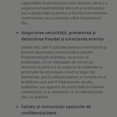
capacitățile dispozitivului) sunt utilizate pentru a
asigura compatibilitatea tehnică a conținutului
sau a publicității și pentru a facilita transmiterea
conținutului sau a reclamei către dispozitivul
dvs.
Asigurarea securității, prevenirea și
detectarea fraudei și corectarea erorilor
Datele dvs. pot fi utilizate pentru a monitoriza și
preveni activitatea neobișnuită și posibil
frauduloasă (de exemplu, cu privire la
publicitate, clicuri efectuate de roboți pe
reclame) și pentru a se asigura că sistemele și
procesele funcționează corect și sigur. De
asemenea, pot fi utilizate pentru a corecta orice
probleme care pot fi întâmpinate de dvs.,
publisher sau agentul de publicitate în livrarea
conținutului și a reclamelor și la interacțiunea
dvs. cu acestea.
Salvați și comunicați opțiunile de
confidențialitate