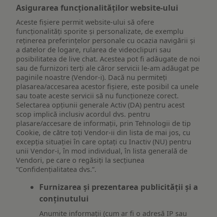
Asigurarea funcționalităților website-ului
Aceste fișiere permit website-ului să ofere
funcționalități sporite și personalizate, de exemplu
reţinerea preferinţelor personale cu ocazia navigării și
a datelor de logare, rularea de videoclipuri sau
posibilitatea de live chat. Acestea pot fi adăugate de noi
sau de furnizori terți ale căror servicii le-am adăugat pe
paginile noastre (Vendor-i). Dacă nu permiteți
plasarea/accesarea acestor fișiere, este posibil ca unele
sau toate aceste servicii să nu funcționeze corect.
Selectarea opțiunii generale Activ (DA) pentru acest
scop implică inclusiv acordul dvs. pentru
plasare/accesare de informații, prin Tehnologii de tip
Cookie, de către toți Vendor-ii din lista de mai jos, cu
excepția situației în care optați cu Inactiv (NU) pentru
unii Vendor-i, în mod individual, în lista generală de
Vendori, pe care o regăsiți la secțiunea
“Confidențialitatea dvs.”.
Furnizarea și prezentarea publicității și a
conținutului
Anumite informații (cum ar fi o adresă IP sau