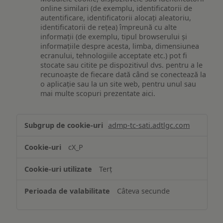
online similari (de exemplu, identificatorii de
autentificare, identificatorii alocați aleatoriu,
identificatorii de rețea) împreună cu alte
informații (de exemplu, tipul browserului și
informațiile despre acesta, limba, dimensiunea
ecranului, tehnologiile acceptate etc.) pot fi
stocate sau citite pe dispozitivul dvs. pentru a le
recunoaște de fiecare dată când se conectează la
o aplicație sau la un site web, pentru unul sau
mai multe scopuri prezentate aici.
Stocarea
admp-tc-sati.adtlgc.com
și/sau
accesarea
cX_P
informațiilor
de
Terț
pe
un
Câteva secunde
dispozitiv