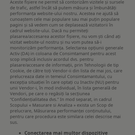
Aceste fișiere ne permit să contorizăm vizitele și sursele
de trafic, astfel încât să putem măsura și îmbunătăți
performanța website-ului nostru. Acestea ne ajută să
cunoaștem cele mai populare sau mai puțin populare
pagini și să vedem cum se deplasează vizitatorii în
cadrul website-ului. Dacă nu permiteți
plasarea/accesarea acestor fișiere, nu vom ști când ați
vizitat website-ul nostru și nu vom putea să-i
monitorizăm performanța. Selectarea opțiunii generale
Activ (DA) in coloana de Consimtamant pentru acest
scop implică inclusiv acordul dvs. pentru
plasare/accesare de informații, prin Tehnologii de tip
Cookie, de către toți Vendor-ii din lista de mai jos, care
prelucreaza date in temeiul Consimtamantului, cu
excepția situației în care optați cu Inactiv (NU) pentru
unii Vendor-i, în mod individual, în lista generală de
Vendori, pe care o regăsiți la secțiunea
“Confidențialitatea dvs.” In mod separat, in cadrul
Scopului « Masurare si Analiza » exista un Scop de
prelucrare, Măsurarea performanței conținutului,
pentru care procedura este similara celei descrise mai
sus.
Conectarea mai multor dispozitive