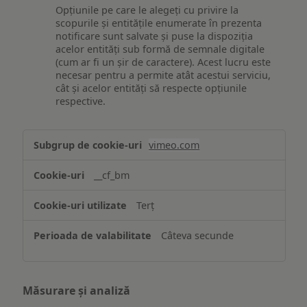
Opțiunile pe care le alegeți cu privire la
scopurile și entitățile enumerate în prezenta
notificare sunt salvate și puse la dispoziția
acelor entități sub formă de semnale digitale
(cum ar fi un șir de caractere). Acest lucru este
necesar pentru a permite atât acestui serviciu,
cât și acelor entități să respecte opțiunile
respective.
Asigurarea
vimeo.com
funcționalităților
website-
__cf_bm
ului
Terț
Câteva secunde
Măsurare și analiză