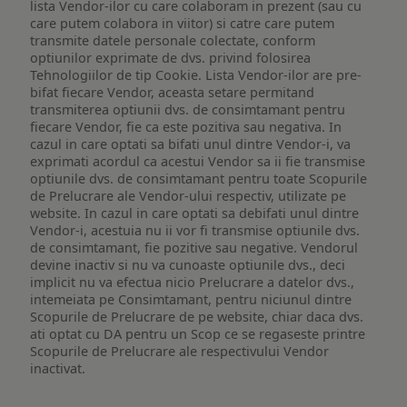
lista Vendor-ilor cu care colaboram in prezent (sau cu
care putem colabora in viitor) si catre care putem
transmite datele personale colectate, conform
optiunilor exprimate de dvs. privind folosirea
Tehnologiilor de tip Cookie. Lista Vendor-ilor are pre-
bifat fiecare Vendor, aceasta setare permitand
transmiterea optiunii dvs. de consimtamant pentru
fiecare Vendor, fie ca este pozitiva sau negativa. In
cazul in care optati sa bifati unul dintre Vendor-i, va
exprimati acordul ca acestui Vendor sa ii fie transmise
optiunile dvs. de consimtamant pentru toate Scopurile
de Prelucrare ale Vendor-ului respectiv, utilizate pe
website. In cazul in care optati sa debifati unul dintre
Vendor-i, acestuia nu ii vor fi transmise optiunile dvs.
de consimtamant, fie pozitive sau negative. Vendorul
devine inactiv si nu va cunoaste optiunile dvs., deci
implicit nu va efectua nicio Prelucrare a datelor dvs.,
intemeiata pe Consimtamant, pentru niciunul dintre
Scopurile de Prelucrare de pe website, chiar daca dvs.
ati optat cu DA pentru un Scop ce se regaseste printre
Scopurile de Prelucrare ale respectivului Vendor
inactivat.