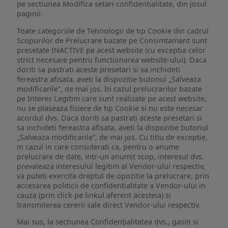
pe sectiunea Modifica setari confidentialitate, din josul
paginii.
Toate categoriile de Tehnologii de tip Cookie din cadrul
Scopurilor de Prelucrare bazate pe Consimtamant sunt
presetate INACTIVE pe acest website (cu exceptia celor
strict necesare pentru functionarea website-ului). Daca
doriti sa pastrati aceste presetari si sa inchideti
fereastra afisata, aveti la dispozitie butonul „Salveaza
modificarile”, de mai jos. In cazul prelucrarilor bazate
pe Interes Legitim care sunt realizate pe acest website,
nu se plaseaza fisiere de tip Cookie si nu este necesar
acordul dvs. Daca doriti sa pastrati aceste presetari si
sa inchideti fereastra afisata, aveti la dispozitie butonul
„Salveaza modificarile”, de mai jos. Cu titlu de exceptie,
in cazul in care considerati ca, pentru o anume
prelucrare de date, intr-un anumit scop, interesul dvs.
prevaleaza interesului legitim al Vendor-ului respectiv,
va puteti exercita dreptul de opozitie la prelucrare, prin
accesarea politicii de confidentialitate a Vendor-ului in
cauza (prin click pe linkul aferent acesteia) si
transmiterea cererii sale direct Vendor-ului respectiv.
Mai sus, la sectiunea Confidențialitatea dvs., gasiti si