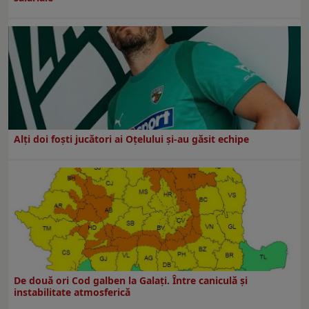
Alți doi foști jucători ai Oțelului și-au găsit echipe
De două ori Cod galben la Galaţi. Între caniculă şi
instabilitate atmosferică