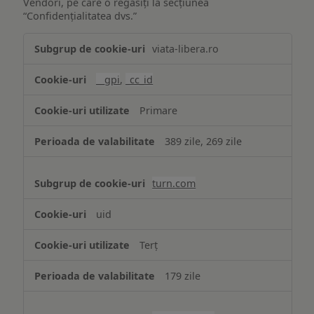
Vendori, pe care o regăsiți la secțiunea
“Confidențialitatea dvs.”
Publicitate
viata-libera.ro
țintită
(targetată)
__gpi
,
_cc_id
Primare
389 zile, 269 zile
turn.com
uid
Terț
179 zile