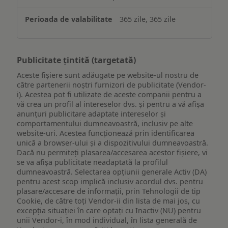
365 zile, 365 zile
Publicitate țintită (targetată)
Aceste fișiere sunt adăugate pe website-ul nostru de
către partenerii noștri furnizori de publicitate (Vendor-
i). Acestea pot fi utilizate de aceste companii pentru a
vă crea un profil al intereselor dvs. și pentru a vă afișa
anunțuri publicitare adaptate intereselor și
comportamentului dumneavoastră, inclusiv pe alte
website-uri. Acestea funcționează prin identificarea
unică a browser-ului și a dispozitivului dumneavoastră.
Dacă nu permiteți plasarea/accesarea acestor fișiere, vi
se va afișa publicitate neadaptată la profilul
dumneavoastră. Selectarea opțiunii generale Activ (DA)
pentru acest scop implică inclusiv acordul dvs. pentru
plasare/accesare de informații, prin Tehnologii de tip
Cookie, de către toți Vendor-ii din lista de mai jos, cu
excepția situației în care optați cu Inactiv (NU) pentru
unii Vendor-i, în mod individual, în lista generală de