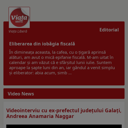
Editorial
Viaţa Liberă
Eliberarea din iobăgia fiscală
În dimineața aceasta, la cafea, cu o țigară aprinsă
alături, am avut o mică epifanie fiscală. M-am uitat în
calendar și am văzut că e sfârșitul lunii iulie. Suntem
aproape la șapte luni din an, iar gândul a venit simplu
și eliberator: abia acum, simb ...
Video News
Videointerviu cu ex-prefectul judeţului Galaţi,
Andreea Anamaria Naggar