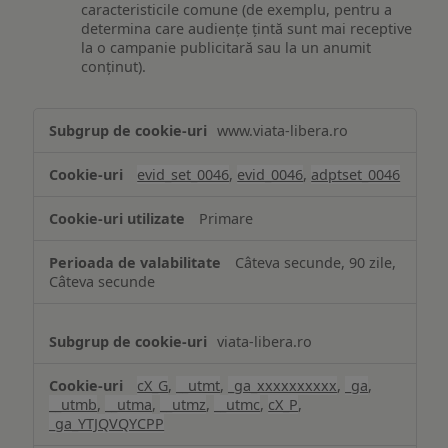
caracteristicile comune (de exemplu, pentru a
determina care audiențe țintă sunt mai receptive
la o campanie publicitară sau la un anumit
conținut).
Măsurare
www.viata-libera.ro
și
analiză
evid_set_0046
,
evid_0046
,
adptset_0046
Primare
Câteva secunde, 90 zile,
Câteva secunde
viata-libera.ro
cX_G
,
__utmt
,
_ga_xxxxxxxxxx
,
_ga
,
__utmb
,
__utma
,
__utmz
,
__utmc
,
cX_P
,
_ga_YTJQVQYCPP