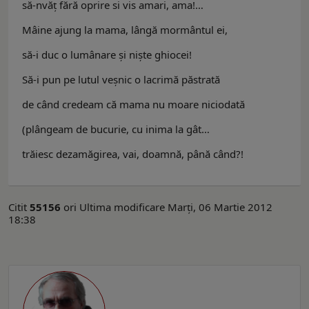
să-nvăţ fără oprire si vis amari, ama!…
Mâine ajung la mama, lângă mormântul ei,
să-i duc o lumânare şi nişte ghiocei!
Să-i pun pe lutul veşnic o lacrimă păstrată
de când credeam că mama nu moare niciodată
(plângeam de bucurie, cu inima la gât…
trăiesc dezamăgirea, vai, doamnă, până când?!
Citit
55156
ori
Ultima modificare Marți, 06 Martie 2012
18:38