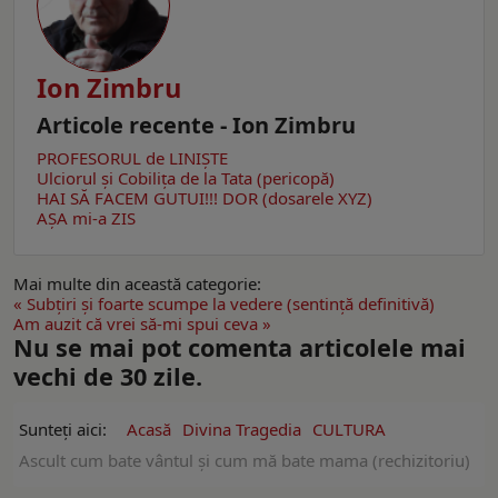
Ion Zimbru
Articole recente - Ion Zimbru
PROFESORUL de LINIȘTE
Ulciorul şi Cobiliţa de la Tata (pericopă)
HAI SĂ FACEM GUTUI!!!
DOR (dosarele XYZ)
AŞA mi-a ZIS
Mai multe din această categorie:
« Subţiri şi foarte scumpe la vedere (sentinţă definitivă)
Am auzit că vrei să-mi spui ceva »
Nu se mai pot comenta articolele mai
vechi de 30 zile.
Sunteți aici:
Acasă
Divina Tragedia
CULTURA
Ascult cum bate vântul şi cum mă bate mama (rechizitoriu)