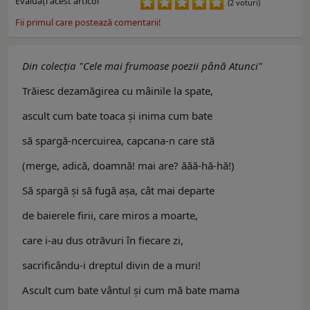
Evaluaţi acest articol
(2 voturi)
Fii primul care postează comentarii!
Din colecţia "Cele mai frumoase poezii până Atunci"
Trăiesc dezamăgirea cu mâinile la spate,
ascult cum bate toaca şi inima cum bate
să spargă-ncercuirea, capcana-n care stă
(merge, adică, doamnă! mai are? ăăă-hă-hă!)
Să spargă şi să fugă aşa, cât mai departe
de baierele firii, care miros a moarte,
care i-au dus otrăvuri în fiecare zi,
sacrificându-i dreptul divin de a muri!
Ascult cum bate vântul şi cum mă bate mama