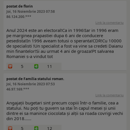
postat de florin
Joi, 16 Noiembrie 2023 07:58
86.124.200.***
Link la comentariu
Anul 2024 este an electoral!Ca in 1996!Iar in 1996 eram
pe marginea prapastiei dupa 6 ani de conducere
pesedista!In 1996 aveam totusi o speranta!CDR!Cu 10000
de specialisti !Un specialist a fost va vine sa credeti Daianu
min finantelor!Si au urmat 4 ani de groaza!Pt salvarea
Romaniei s-a vindut tot
5
11
postat de Familia statului roman.
Joi, 16 Noiembrie 2023 07:53
46.97.169.***
Link la comentariu
Angajații bugetari sint precum copiii într-o familie, cea a
statului. Nu poți tu guvern sa stai în capul mesei și unii
dintre ei sa manince ciocolata și alții sa roada covrigi vechi
din 2018......
5
12