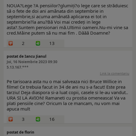
NOUA?Lege ?A pensiilor?glumiți?o lege care se străduiesc
să o fete de doi ani amânata din septembrie in
septembrie,si acuma amânată aplicarea ei tot in
septembrie?la anu?Bă Voi mai credeți in lege
asta?.Suntem pensionari mă.Ultimii oameni.Nu-mi vine sa
cred.Mâine putem să nu mai fim . Dăăă Doamne?
2
13
postat de Iancu Jianul
Joi, 16 Noiembrie 2023 09:30
5.13.167.***
Link la comentariu
Pe tarisoara asta nu o mai salveaza nici Bruce Willice in
filme! Ce trebuia facut in 34 de ani nu s-a facut! Este prea
tarziu! Deja diaspora si-a luat copii, casele si le-au vandut..
URA SI LA AVION! Ramaneti cu prostia omeneasca! Va va
plati pensiile cine? Oricum la ce mancam, nu vom mai
apuca mult
3
16
postat de florin