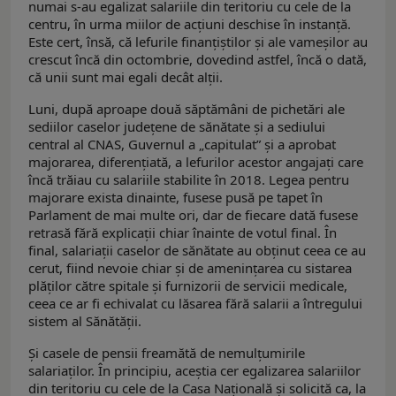
numai s-au egalizat salariile din teritoriu cu cele de la
centru, în urma miilor de acțiuni deschise în instanță.
Este cert, însă, că lefurile finanțiștilor și ale vameșilor au
crescut încă din octombrie, dovedind astfel, încă o dată,
că unii sunt mai egali decât alții.
Luni, după aproape două săptămâni de pichetări ale
sediilor caselor județene de sănătate și a sediului
central al CNAS, Guvernul a „capitulat” și a aprobat
majorarea, diferențiată, a lefurilor acestor angajați care
încă trăiau cu salariile stabilite în 2018. Legea pentru
majorare exista dinainte, fusese pusă pe tapet în
Parlament de mai multe ori, dar de fiecare dată fusese
retrasă fără explicații chiar înainte de votul final. În
final, salariații caselor de sănătate au obținut ceea ce au
cerut, fiind nevoie chiar și de amenințarea cu sistarea
plăților către spitale și furnizorii de servicii medicale,
ceea ce ar fi echivalat cu lăsarea fără salarii a întregului
sistem al Sănătății.
Și casele de pensii freamătă de nemulțumirile
salariaților. În principiu, aceștia cer egalizarea salariilor
din teritoriu cu cele de la Casa Națională și solicită ca, la