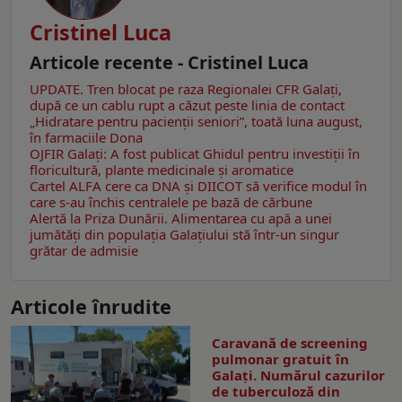
Cristinel Luca
Articole recente - Cristinel Luca
UPDATE. Tren blocat pe raza Regionalei CFR Galați,
după ce un cablu rupt a căzut peste linia de contact
„Hidratare pentru pacienții seniori”, toată luna august,
în farmaciile Dona
OJFIR Galați: A fost publicat Ghidul pentru investiții în
floricultură, plante medicinale și aromatice
Cartel ALFA cere ca DNA și DIICOT să verifice modul în
care s-au închis centralele pe bază de cărbune
Alertă la Priza Dunării. Alimentarea cu apă a unei
jumătăţi din populaţia Galațiului stă într-un singur
grătar de admisie
Articole înrudite
Caravană de screening
pulmonar gratuit în
Galați. Numărul cazurilor
de tuberculoză din