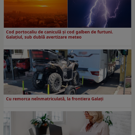
Cod portocaliu de caniculă și cod galben de furtuni.
Galațiul, sub dublă avertizare meteo
Cu remorca neînmatriculată, la frontiera Galați