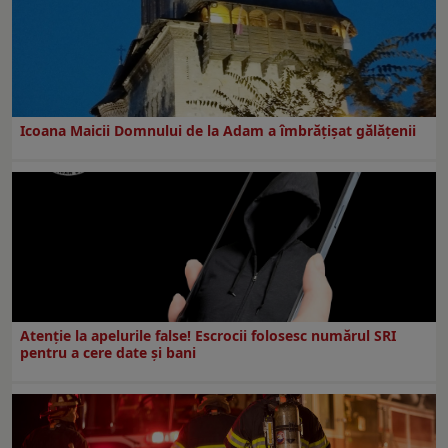
Icoana Maicii Domnului de la Adam a îmbrățișat gălățenii
Atenție la apelurile false! Escrocii folosesc numărul SRI
pentru a cere date și bani