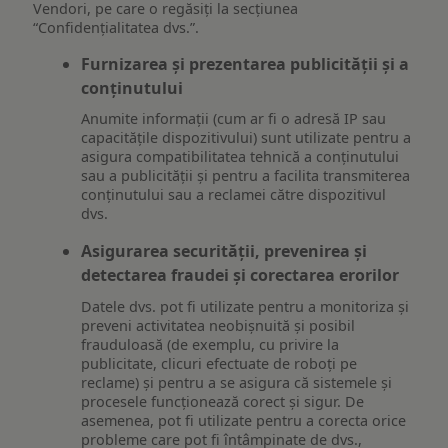
Vendori, pe care o regăsiți la secțiunea
“Confidențialitatea dvs.”.
Furnizarea și prezentarea publicității și a
conținutului
Anumite informații (cum ar fi o adresă IP sau
capacitățile dispozitivului) sunt utilizate pentru a
asigura compatibilitatea tehnică a conținutului
sau a publicității și pentru a facilita transmiterea
conținutului sau a reclamei către dispozitivul
dvs.
Asigurarea securității, prevenirea și
detectarea fraudei și corectarea erorilor
Datele dvs. pot fi utilizate pentru a monitoriza și
preveni activitatea neobișnuită și posibil
frauduloasă (de exemplu, cu privire la
publicitate, clicuri efectuate de roboți pe
reclame) și pentru a se asigura că sistemele și
procesele funcționează corect și sigur. De
asemenea, pot fi utilizate pentru a corecta orice
probleme care pot fi întâmpinate de dvs.,