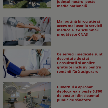
județul nostru, peste
media națională
Mai puțină birocrație și
acces mai ușor la servicii
medicale. Ce schimbări
pregătește CNAS
Ce servicii medicale sunt
decontate de stat.
Consultații și analize
gratuite inclusiv pentru
românii fără asigurare
Guvernul a aprobat
deblocarea a peste 6.800
de posturi din sistemul
public de sănătate