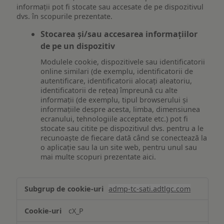
informații pot fi stocate sau accesate de pe dispozitivul
dvs. în scopurile prezentate.
Stocarea și/sau accesarea informațiilor
de pe un dispozitiv
Modulele cookie, dispozitivele sau identificatorii
online similari (de exemplu, identificatorii de
autentificare, identificatorii alocați aleatoriu,
identificatorii de rețea) împreună cu alte
informații (de exemplu, tipul browserului și
informațiile despre acesta, limba, dimensiunea
ecranului, tehnologiile acceptate etc.) pot fi
stocate sau citite pe dispozitivul dvs. pentru a le
recunoaște de fiecare dată când se conectează la
o aplicație sau la un site web, pentru unul sau
mai multe scopuri prezentate aici.
Stocarea
admp-tc-sati.adtlgc.com
și/sau
accesarea
cX_P
informațiilor