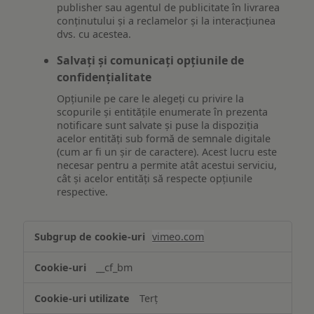
publisher sau agentul de publicitate în livrarea
conținutului și a reclamelor și la interacțiunea
dvs. cu acestea.
Salvați și comunicați opțiunile de
confidențialitate
Opțiunile pe care le alegeți cu privire la
scopurile și entitățile enumerate în prezenta
notificare sunt salvate și puse la dispoziția
acelor entități sub formă de semnale digitale
(cum ar fi un șir de caractere). Acest lucru este
necesar pentru a permite atât acestui serviciu,
cât și acelor entități să respecte opțiunile
respective.
Asigurarea
vimeo.com
funcționalităților
website-
__cf_bm
ului
Terț