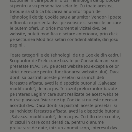
scopurile in care putem folosi Tehnologii de tip Cookie
si pentru a va personaliza setarile. Cu toate acestea,
trebuie sa stiti ca blocarea anumitor tipuri de
Tehnologii de tip Cookie sau a anumitor Vendor-i poate
influenta experienta dvs. pe website si serviciile pe care
le putem oferi. In orice moment al vizitei dvs. pe
website, puteti modifica o setare anterioara, prin click
pe sectiunea Modifica setari confidentialitate, din josul
paginii.
Toate categoriile de Tehnologii de tip Cookie din cadrul
Scopurilor de Prelucrare bazate pe Consimtamant sunt
presetate INACTIVE pe acest website (cu exceptia celor
strict necesare pentru functionarea website-ului). Daca
doriti sa pastrati aceste presetari si sa inchideti
fereastra afisata, aveti la dispozitie butonul „Salveaza
modificarile”, de mai jos. In cazul prelucrarilor bazate
pe Interes Legitim care sunt realizate pe acest website,
nu se plaseaza fisiere de tip Cookie si nu este necesar
acordul dvs. Daca doriti sa pastrati aceste presetari si
sa inchideti fereastra afisata, aveti la dispozitie butonul
„Salveaza modificarile”, de mai jos. Cu titlu de exceptie,
in cazul in care considerati ca, pentru o anume
prelucrare de date, intr-un anumit scop, interesul dvs.