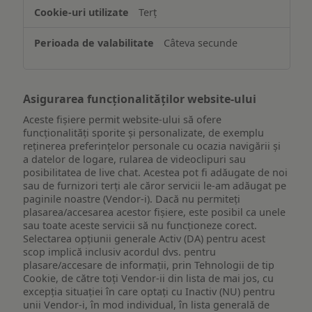
de
Terț
pe
un
Câteva secunde
dispozitiv
Asigurarea funcționalităților website-ului
Aceste fișiere permit website-ului să ofere
funcționalități sporite și personalizate, de exemplu
reţinerea preferinţelor personale cu ocazia navigării și
a datelor de logare, rularea de videoclipuri sau
posibilitatea de live chat. Acestea pot fi adăugate de noi
sau de furnizori terți ale căror servicii le-am adăugat pe
paginile noastre (Vendor-i). Dacă nu permiteți
plasarea/accesarea acestor fișiere, este posibil ca unele
sau toate aceste servicii să nu funcționeze corect.
Selectarea opțiunii generale Activ (DA) pentru acest
scop implică inclusiv acordul dvs. pentru
plasare/accesare de informații, prin Tehnologii de tip
Cookie, de către toți Vendor-ii din lista de mai jos, cu
excepția situației în care optați cu Inactiv (NU) pentru
unii Vendor-i, în mod individual, în lista generală de