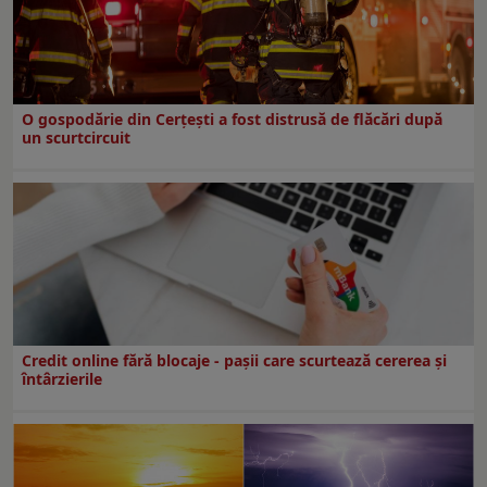
O gospodărie din Cerțești a fost distrusă de flăcări după
un scurtcircuit
Credit online fără blocaje - pașii care scurtează cererea și
întârzierile