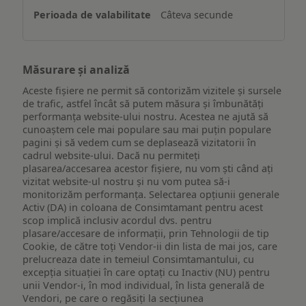
Câteva secunde
Măsurare și analiză
Aceste fișiere ne permit să contorizăm vizitele și sursele
de trafic, astfel încât să putem măsura și îmbunătăți
performanța website-ului nostru. Acestea ne ajută să
cunoaștem cele mai populare sau mai puțin populare
pagini și să vedem cum se deplasează vizitatorii în
cadrul website-ului. Dacă nu permiteți
plasarea/accesarea acestor fișiere, nu vom ști când ați
vizitat website-ul nostru și nu vom putea să-i
monitorizăm performanța. Selectarea opțiunii generale
Activ (DA) in coloana de Consimtamant pentru acest
scop implică inclusiv acordul dvs. pentru
plasare/accesare de informații, prin Tehnologii de tip
Cookie, de către toți Vendor-ii din lista de mai jos, care
prelucreaza date in temeiul Consimtamantului, cu
excepția situației în care optați cu Inactiv (NU) pentru
unii Vendor-i, în mod individual, în lista generală de
Vendori, pe care o regăsiți la secțiunea