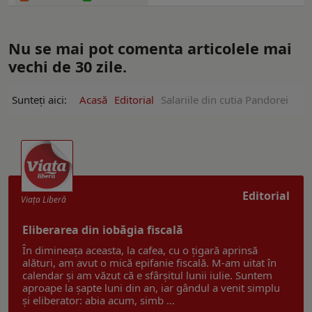
Nu se mai pot comenta articolele mai
vechi de 30 zile.
Sunteți aici:
Acasă
Editorial
Salariile din cutia Pandorei
Editorial
Viaţa Liberă
Eliberarea din iobăgia fiscală
În dimineața aceasta, la cafea, cu o țigară aprinsă
alături, am avut o mică epifanie fiscală. M-am uitat în
calendar și am văzut că e sfârșitul lunii iulie. Suntem
aproape la șapte luni din an, iar gândul a venit simplu
și eliberator: abia acum, simb ...