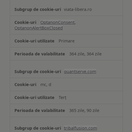
viata-libera.ro
OptanonConsent
,
OptanonAlertBoxClosed
Primare
364 zile, 364 zile
quantserve.com
mc, d
Terț
365 zile, 90 zile
tribalfusion.com