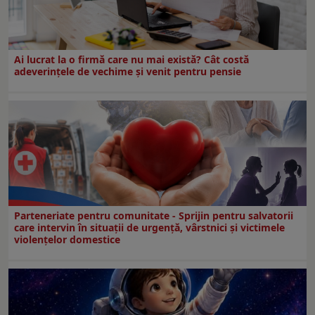
Ai lucrat la o firmă care nu mai există? Cât costă
adeverințele de vechime și venit pentru pensie
Parteneriate pentru comunitate - Sprijin pentru salvatorii
care intervin în situații de urgență, vârstnici și victimele
violențelor domestice