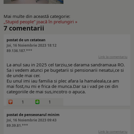
Mai multe din această categorie:
„Stupid people” joacă în prelungiri »
7
comentarii
postat de un cetatean
Joi, 16 Noiembrie 2023 18:12
89.136.187.***
Link la comentariu
La anul sau in 2025 cel tarziu,se darama sandramaua RO.
Sa i vedem atunci pe bugetarii si pensionarii nesatui,ce si
de unde mai cer.
Eu unul imi iau familia si plec afara la hamaleala,ca am
mai fost,nu mi e frica de munca.Dar sa i vad pe cei din
categoriile de mai sus,incotro o apuca.
1
1
postat de penseonarul minim
Joi, 16 Noiembrie 2023 09:43
89.39.81.***
Link la comentariu