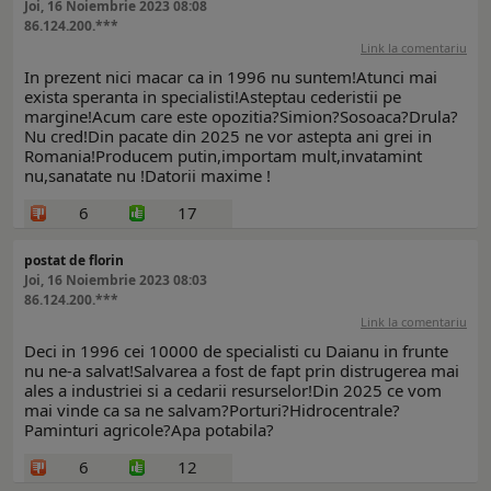
Joi, 16 Noiembrie 2023 08:08
86.124.200.***
Link la comentariu
In prezent nici macar ca in 1996 nu suntem!Atunci mai
exista speranta in specialisti!Asteptau cederistii pe
margine!Acum care este opozitia?Simion?Sosoaca?Drula?
Nu cred!Din pacate din 2025 ne vor astepta ani grei in
Romania!Producem putin,importam mult,invatamint
nu,sanatate nu !Datorii maxime !
6
17
postat de florin
Joi, 16 Noiembrie 2023 08:03
86.124.200.***
Link la comentariu
Deci in 1996 cei 10000 de specialisti cu Daianu in frunte
nu ne-a salvat!Salvarea a fost de fapt prin distrugerea mai
ales a industriei si a cedarii resurselor!Din 2025 ce vom
mai vinde ca sa ne salvam?Porturi?Hidrocentrale?
Paminturi agricole?Apa potabila?
6
12