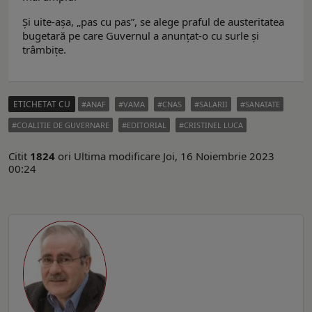
Și uite-așa, „pas cu pas”, se alege praful de austeritatea
bugetară pe care Guvernul a anunțat-o cu surle și
trâmbițe.
ETICHETAT CU
ANAF
VAMA
CNAS
SALARII
SANATATE
COALITIE DE GUVERNARE
EDITORIAL
CRISTINEL LUCA
Citit
1824
ori
Ultima modificare Joi, 16 Noiembrie 2023
00:24