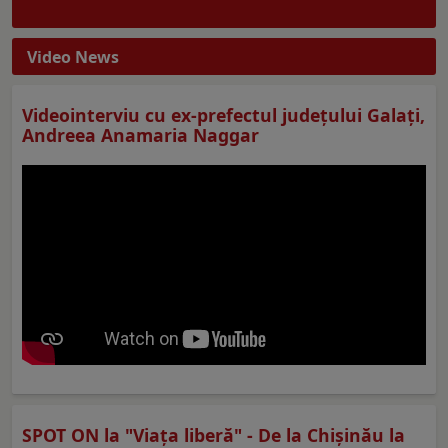
Video News
Videointerviu cu ex-prefectul judeţului Galaţi,
Andreea Anamaria Naggar
SPOT ON la "Viaţa liberă" - De la Chișinău la