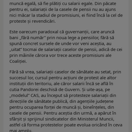
muncă egală, să fie plătiți cu salarii egale. Din păcate
pentru ei, salariații de la casele de pensii nu au ajuns
nici măcar la stadiul de promisiuni, ei fiind încă la cel de
proteste și revendicări.
Este oarecum paradoxal că guvernanții, care aruncă
bani „fără număr” prin noua lege a pensiilor, fără să
spună concret sursele de unde vor veni aceștia, au
„uitat” tocmai de salariații caselor de pensii, adică de cei
prin mâinile cărora vor trece aceste promisiuni ale
Coaliției.
Fără să vrea, salariații caselor de sănătate au setat, prin
succesul lor, cursul pentru acțiuni de protest ale altor
instituții din teritoriu, ale căror salarii încă se află în
cutia Pandorei deschisă de Guvern. Și uite-așa, pe
„modelul” CAS, au început să protesteze salariații din
direcțiile de sănătate publică, din agențiile județene
pentru ocuparea forței de muncă și, bineînțeles, din
casele de pensii. Pentru aceștia din urmă, a apărut în
sfârșit și sprijinul sindicatelor din Ministerul Muncii,
astfel că forma protestelor poate evolua oricând în ceva
mai amplu.