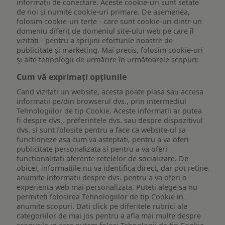
informații de conectare. Aceste cookie-uri sunt setate
de noi și numite cookie-uri primare. De asemenea,
folosim cookie-uri terțe - care sunt cookie-uri dintr-un
domeniu diferit de domeniul site-ului web pe care îl
vizitați - pentru a sprijini eforturile noastre de
publicitate și marketing. Mai precis, folosim cookie-uri
și alte tehnologii de urmărire în următoarele scopuri:
Cum vă exprimați opțiunile
Cand vizitati un website, acesta poate plasa sau accesa
informatii pe/din browserul dvs., prin intermediul
Tehnologiilor de tip Cookie. Aceste informatii ar putea
fi despre dvs., preferintele dvs. sau despre dispozitivul
dvs. si sunt folosite pentru a face ca website-ul sa
functioneze asa cum va asteptati, pentru a va oferi
publicitate personalizata si pentru a va oferi
functionalitati aferente retelelor de socializare. De
obicei, informatiile nu va identifica direct, dar pot retine
anumite informatii despre dvs. pentru a va oferi o
experienta web mai personalizata. Puteti alege sa nu
permiteti folosirea Tehnologiilor de tip Cookie in
anumite scopuri. Dati click pe diferitele rubrici ale
categoriilor de mai jos pentru a afla mai multe despre