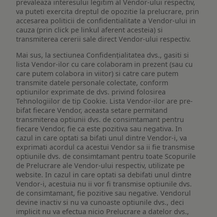
prevaleaza interesului legitim al Vendor-ului respectiv,
va puteti exercita dreptul de opozitie la prelucrare, prin
accesarea politicii de confidentialitate a Vendor-ului in
cauza (prin click pe linkul aferent acesteia) si
transmiterea cererii sale direct Vendor-ului respectiv.
Mai sus, la sectiunea Confidențialitatea dvs., gasiti si
lista Vendor-ilor cu care colaboram in prezent (sau cu
care putem colabora in viitor) si catre care putem
transmite datele personale colectate, conform
optiunilor exprimate de dvs. privind folosirea
Tehnologiilor de tip Cookie. Lista Vendor-ilor are pre-
bifat fiecare Vendor, aceasta setare permitand
transmiterea optiunii dvs. de consimtamant pentru
fiecare Vendor, fie ca este pozitiva sau negativa. In
cazul in care optati sa bifati unul dintre Vendor-i, va
exprimati acordul ca acestui Vendor sa ii fie transmise
optiunile dvs. de consimtamant pentru toate Scopurile
de Prelucrare ale Vendor-ului respectiv, utilizate pe
website. In cazul in care optati sa debifati unul dintre
Vendor-i, acestuia nu ii vor fi transmise optiunile dvs.
de consimtamant, fie pozitive sau negative. Vendorul
devine inactiv si nu va cunoaste optiunile dvs., deci
implicit nu va efectua nicio Prelucrare a datelor dvs.,