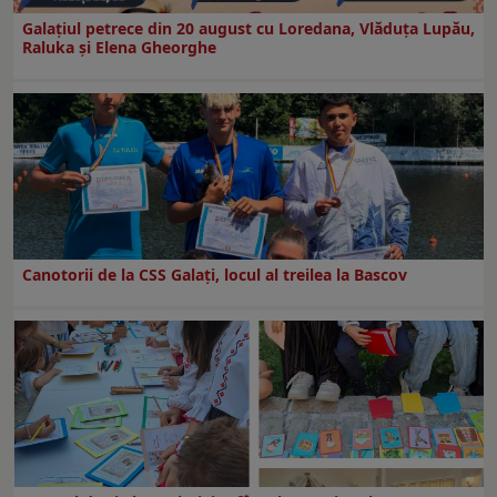
Galaţiul petrece din 20 august cu Loredana, Vlăduța Lupău,
Raluka și Elena Gheorghe
Canotorii de la CSS Galați, locul al treilea la Bascov