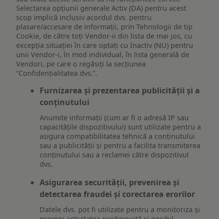
Selectarea opțiunii generale Activ (DA) pentru acest
scop implică inclusiv acordul dvs. pentru
plasare/accesare de informații, prin Tehnologii de tip
Cookie, de către toți Vendor-ii din lista de mai jos, cu
excepția situației în care optați cu Inactiv (NU) pentru
unii Vendor-i, în mod individual, în lista generală de
Vendori, pe care o regăsiți la secțiunea
“Confidențialitatea dvs.”.
Furnizarea și prezentarea publicității și a
conținutului
Anumite informații (cum ar fi o adresă IP sau
capacitățile dispozitivului) sunt utilizate pentru a
asigura compatibilitatea tehnică a conținutului
sau a publicității și pentru a facilita transmiterea
conținutului sau a reclamei către dispozitivul
dvs.
Asigurarea securității, prevenirea și
detectarea fraudei și corectarea erorilor
Datele dvs. pot fi utilizate pentru a monitoriza și
preveni activitatea neobișnuită și posibil