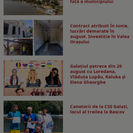
față a municipiului
Contract atribuit în iunie,
lucrări demarate în
august. Investiţie în Valea
Oraşului
Galaţiul petrece din 20
august cu Loredana,
Vlăduța Lupău, Raluka și
Elena Gheorghe
Canotorii de la CSS Galați,
locul al treilea la Bascov