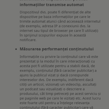
informațiilor transmise automat
Dispozitivul dvs. poate fi diferențiat de alte
dispozitive pe baza informațiilor pe care le
trimite automat atunci când accesează internetul
(de exemplu, adresa IP a conexiunii dvs. la
internet sau tipul de browser pe care îl utilizați)
în sprijinul scopurilor expuse în această
notificare.
Măsurarea performanței conținutului
Informațiile cu privire la conținutul care vă este
prezentat și la modul în care interacționați cu
acesta pot fi utilizate pentru a stabili dacă, de
exemplu, conținutul (fără caracter publicitar) a
ajuns la publicul vizat și dacă corespunde
intereselor dvs. De exemplu, indiferent dacă
citiți un articol, vizionați un videoclip, ascultați
un podcast sau vizualizați o descriere a
produsului, cât timp petreceți pe acest serviciu și
pe paginile web pe care le vizitați etc. Acest lucru
este foarte util pentru a înțelege relevanța
conținutului (fără caracter publicitar) care vă