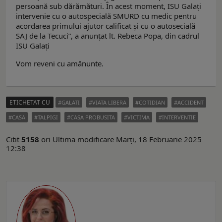
persoană sub dărămături. În acest moment, ISU Galați
intervenie cu o autospecială SMURD cu medic pentru
acordarea primului ajutor calificat și cu o autosecială
SAJ de la Tecuci”, a anunțat lt. Rebeca Popa, din cadrul
ISU Galați
Vom reveni cu amănunte.
ETICHETAT CU
GALATI
VIATA LIBERA
COTIDIAN
ACCIDENT
CASA
TALPIGI
CASA PROBUSITA
VICTIMA
INTERVENTIE
Citit
5158
ori
Ultima modificare Marți, 18 Februarie 2025
12:38