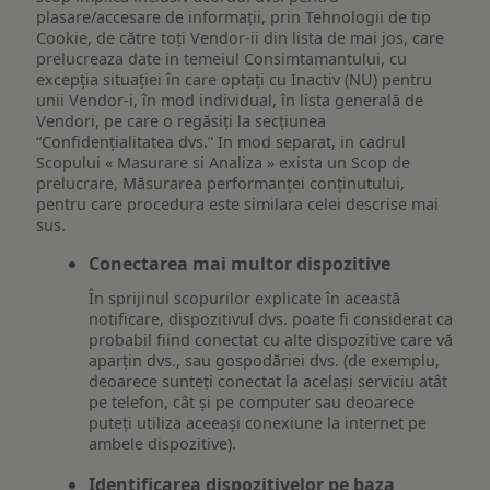
plasare/accesare de informații, prin Tehnologii de tip
Cookie, de către toți Vendor-ii din lista de mai jos, care
prelucreaza date in temeiul Consimtamantului, cu
excepția situației în care optați cu Inactiv (NU) pentru
unii Vendor-i, în mod individual, în lista generală de
Vendori, pe care o regăsiți la secțiunea
“Confidențialitatea dvs.” In mod separat, in cadrul
Scopului « Masurare si Analiza » exista un Scop de
prelucrare, Măsurarea performanței conținutului,
pentru care procedura este similara celei descrise mai
sus.
Conectarea mai multor dispozitive
În sprijinul scopurilor explicate în această
notificare, dispozitivul dvs. poate fi considerat ca
probabil fiind conectat cu alte dispozitive care vă
aparțin dvs., sau gospodăriei dvs. (de exemplu,
deoarece sunteți conectat la același serviciu atât
pe telefon, cât și pe computer sau deoarece
puteți utiliza aceeași conexiune la internet pe
ambele dispozitive).
Identificarea dispozitivelor pe baza