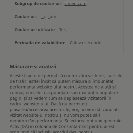
Asigurarea
vimeo.com
funcționalităților
website-
__cf_bm
ului
Terț
Câteva secunde
Măsurare și analiză
Aceste fișiere ne permit să contorizăm vizitele și sursele
de trafic, astfel încât să putem măsura și îmbunătăți
performanța website-ului nostru. Acestea ne ajută să
cunoaștem cele mai populare sau mai puțin populare
pagini și să vedem cum se deplasează vizitatorii în
cadrul website-ului. Dacă nu permiteți
plasarea/accesarea acestor fișiere, nu vom ști când ați
vizitat website-ul nostru și nu vom putea să-i
monitorizăm performanța. Selectarea opțiunii generale
Activ (DA) in coloana de Consimtamant pentru acest
scop implică inclusiv acordul dvs. pentru