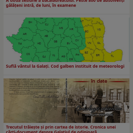
A doua sesiune a bacalaureatului. Peste 800 de absolvenţi
gălăţeni intră, de luni, în examene
Suflă vântul la Galaţi. Cod galben instituit de meteorologi
Trecutul trăiește și prin cartea de istorie. Cronica unei
cărți-document despre Galațiul de odinioară