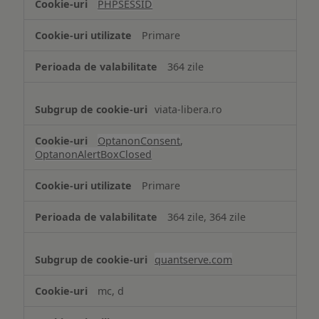
PHPSESSID
Cookie
strict
Primare
necesare
364 zile
viata-libera.ro
OptanonConsent
,
OptanonAlertBoxClosed
Primare
364 zile, 364 zile
quantserve.com
mc, d