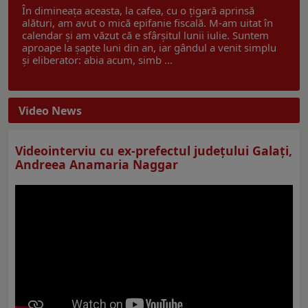
În dimineața aceasta, la cafea, cu o țigară aprinsă
alături, am avut o mică epifanie fiscală. M-am uitat în
calendar și am văzut că e sfârșitul lunii iulie. Suntem
aproape la șapte luni din an, iar gândul a venit simplu
și eliberator: abia acum, simb ...
Video News
Videointerviu cu ex-prefectul judeţului Galaţi,
Andreea Anamaria Naggar