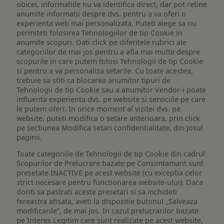
obicei, informatiile nu va identifica direct, dar pot retine
anumite informatii despre dvs. pentru a va oferi o
experienta web mai personalizata. Puteti alege sa nu
permiteti folosirea Tehnologiilor de tip Cookie in
anumite scopuri. Dati click pe diferitele rubrici ale
categoriilor de mai jos pentru a afla mai multe despre
scopurile in care putem folosi Tehnologii de tip Cookie
si pentru a va personaliza setarile. Cu toate acestea,
trebuie sa stiti ca blocarea anumitor tipuri de
Tehnologii de tip Cookie sau a anumitor Vendor-i poate
influenta experienta dvs. pe website si serviciile pe care
le putem oferi. In orice moment al vizitei dvs. pe
website, puteti modifica o setare anterioara, prin click
pe sectiunea Modifica setari confidentialitate, din josul
paginii.
Toate categoriile de Tehnologii de tip Cookie din cadrul
Scopurilor de Prelucrare bazate pe Consimtamant sunt
presetate INACTIVE pe acest website (cu exceptia celor
strict necesare pentru functionarea website-ului). Daca
doriti sa pastrati aceste presetari si sa inchideti
fereastra afisata, aveti la dispozitie butonul „Salveaza
modificarile”, de mai jos. In cazul prelucrarilor bazate
pe Interes Legitim care sunt realizate pe acest website,