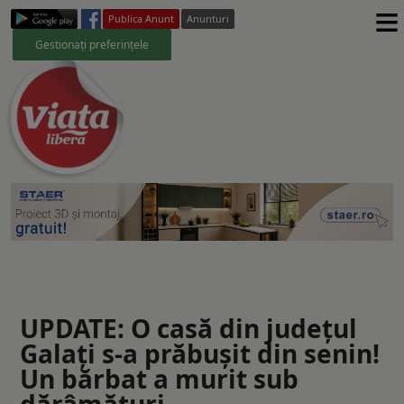
≡
Publica Anunt
Anunturi
Gestionați preferințele
UPDATE: O casă din județul
Galați s-a prăbușit din senin!
Un bărbat a murit sub
dărâmături