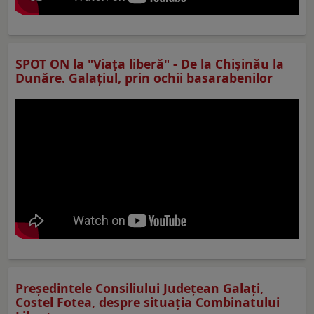
SPOT ON la "Viaţa liberă" - De la Chișinău la
Dunăre. Galațiul, prin ochii basarabenilor
Preşedintele Consiliului Judeţean Galaţi,
Costel Fotea, despre situaţia Combinatului