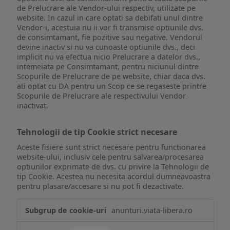
de Prelucrare ale Vendor-ului respectiv, utilizate pe
website. In cazul in care optati sa debifati unul dintre
Vendor-i, acestuia nu ii vor fi transmise optiunile dvs.
de consimtamant, fie pozitive sau negative. Vendorul
devine inactiv si nu va cunoaste optiunile dvs., deci
implicit nu va efectua nicio Prelucrare a datelor dvs.,
intemeiata pe Consimtamant, pentru niciunul dintre
Scopurile de Prelucrare de pe website, chiar daca dvs.
ati optat cu DA pentru un Scop ce se regaseste printre
Scopurile de Prelucrare ale respectivului Vendor
inactivat.
Tehnologii de tip Cookie strict necesare
Aceste fisiere sunt strict necesare pentru functionarea
website-ului, inclusiv cele pentru salvarea/procesarea
optiunilor exprimate de dvs. cu privire la Tehnologii de
tip Cookie. Acestea nu necesita acordul dumneavoastra
pentru plasare/accesare si nu pot fi dezactivate.
Tehnologii
anunturi.viata-libera.ro
de
tip