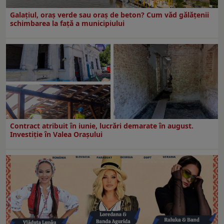
Galațiul, oraș verde sau oraș de beton? Cum văd gălățenii
schimbarea la față a municipiului
Contract atribuit în iunie, lucrări demarate în august.
Investiţie în Valea Oraşului