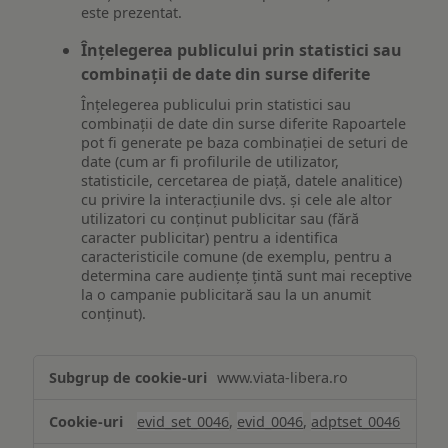
este prezentat.
Înțelegerea publicului prin statistici sau
combinații de date din surse diferite
Înțelegerea publicului prin statistici sau
combinații de date din surse diferite Rapoartele
pot fi generate pe baza combinației de seturi de
date (cum ar fi profilurile de utilizator,
statisticile, cercetarea de piață, datele analitice)
cu privire la interacțiunile dvs. și cele ale altor
utilizatori cu conținut publicitar sau (fără
caracter publicitar) pentru a identifica
caracteristicile comune (de exemplu, pentru a
determina care audiențe țintă sunt mai receptive
la o campanie publicitară sau la un anumit
conținut).
Măsurare
www.viata-libera.ro
și
analiză
evid_set_0046
,
evid_0046
,
adptset_0046