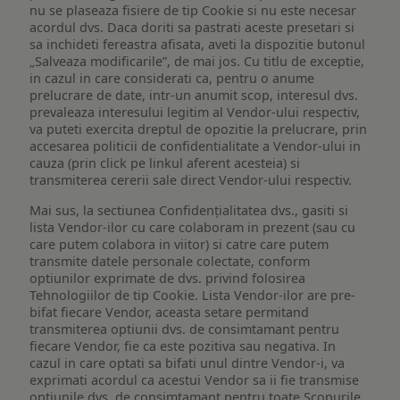
nu se plaseaza fisiere de tip Cookie si nu este necesar
acordul dvs. Daca doriti sa pastrati aceste presetari si
sa inchideti fereastra afisata, aveti la dispozitie butonul
„Salveaza modificarile”, de mai jos. Cu titlu de exceptie,
in cazul in care considerati ca, pentru o anume
prelucrare de date, intr-un anumit scop, interesul dvs.
prevaleaza interesului legitim al Vendor-ului respectiv,
va puteti exercita dreptul de opozitie la prelucrare, prin
accesarea politicii de confidentialitate a Vendor-ului in
cauza (prin click pe linkul aferent acesteia) si
transmiterea cererii sale direct Vendor-ului respectiv.
Mai sus, la sectiunea Confidențialitatea dvs., gasiti si
lista Vendor-ilor cu care colaboram in prezent (sau cu
care putem colabora in viitor) si catre care putem
transmite datele personale colectate, conform
optiunilor exprimate de dvs. privind folosirea
Tehnologiilor de tip Cookie. Lista Vendor-ilor are pre-
bifat fiecare Vendor, aceasta setare permitand
transmiterea optiunii dvs. de consimtamant pentru
fiecare Vendor, fie ca este pozitiva sau negativa. In
cazul in care optati sa bifati unul dintre Vendor-i, va
exprimati acordul ca acestui Vendor sa ii fie transmise
optiunile dvs. de consimtamant pentru toate Scopurile