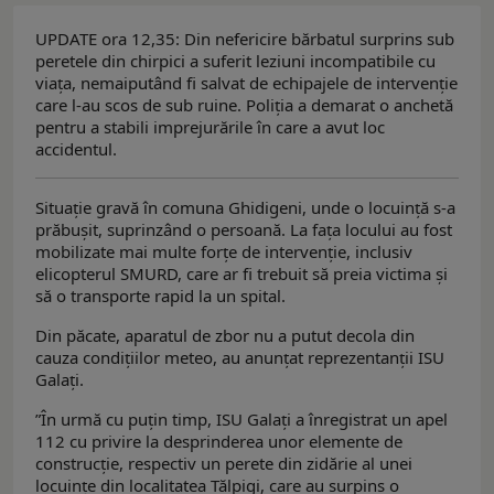
UPDATE ora 12,35: Din nefericire bărbatul surprins sub
peretele din chirpici a suferit leziuni incompatibile cu
viața, nemaiputând fi salvat de echipajele de intervenție
care l-au scos de sub ruine. Poliția a demarat o anchetă
pentru a stabili imprejurările în care a avut loc
accidentul.
Situație gravă în comuna Ghidigeni, unde o locuință s-a
prăbușit, suprinzând o persoană. La fața locului au fost
mobilizate mai multe forțe de intervenție, inclusiv
elicopterul SMURD, care ar fi trebuit să preia victima și
să o transporte rapid la un spital.
Din păcate, aparatul de zbor nu a putut decola din
cauza condițiilor meteo, au anunțat reprezentanții ISU
Galați.
”În urmă cu puțin timp, ISU Galați a înregistrat un apel
112 cu privire la desprinderea unor elemente de
construcție, respectiv un perete din zidărie al unei
locuințe din localitatea Tălpigi, care au surpins o