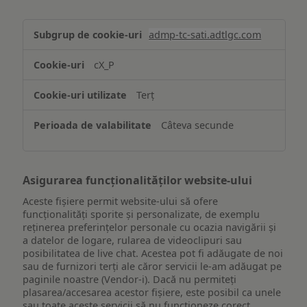
Stocarea
admp-tc-sati.adtlgc.com
și/sau
accesarea
cX_P
informațiilor
de
Terț
pe
un
Câteva secunde
dispozitiv
Asigurarea funcționalităților website-ului
Aceste fișiere permit website-ului să ofere
funcționalități sporite și personalizate, de exemplu
reţinerea preferinţelor personale cu ocazia navigării și
a datelor de logare, rularea de videoclipuri sau
posibilitatea de live chat. Acestea pot fi adăugate de noi
sau de furnizori terți ale căror servicii le-am adăugat pe
paginile noastre (Vendor-i). Dacă nu permiteți
plasarea/accesarea acestor fișiere, este posibil ca unele
sau toate aceste servicii să nu funcționeze corect.