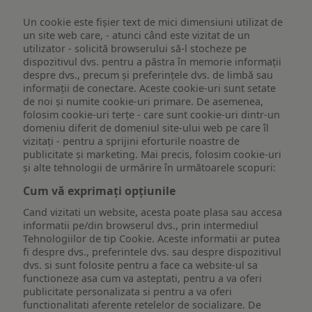
Un cookie este fişier text de mici dimensiuni utilizat de
un site web care, - atunci când este vizitat de un
utilizator - solicită browserului să-l stocheze pe
dispozitivul dvs. pentru a păstra în memorie informații
despre dvs., precum și preferințele dvs. de limbă sau
informații de conectare. Aceste cookie-uri sunt setate
de noi și numite cookie-uri primare. De asemenea,
folosim cookie-uri terțe - care sunt cookie-uri dintr-un
domeniu diferit de domeniul site-ului web pe care îl
vizitați - pentru a sprijini eforturile noastre de
publicitate și marketing. Mai precis, folosim cookie-uri
și alte tehnologii de urmărire în următoarele scopuri:
Cum vă exprimați opțiunile
Cand vizitati un website, acesta poate plasa sau accesa
informatii pe/din browserul dvs., prin intermediul
Tehnologiilor de tip Cookie. Aceste informatii ar putea
fi despre dvs., preferintele dvs. sau despre dispozitivul
dvs. si sunt folosite pentru a face ca website-ul sa
functioneze asa cum va asteptati, pentru a va oferi
publicitate personalizata si pentru a va oferi
functionalitati aferente retelelor de socializare. De