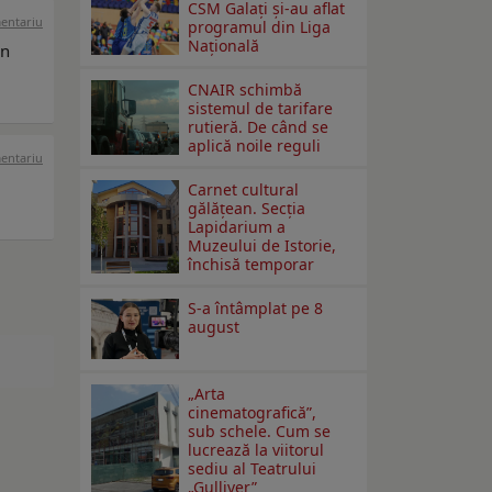
CSM Galați și-au aflat
mentariu
programul din Liga
Națională
un
CNAIR schimbă
sistemul de tarifare
rutieră. De când se
aplică noile reguli
mentariu
Carnet cultural
gălăţean. Secţia
Lapidarium a
Muzeului de Istorie,
închisă temporar
S-a întâmplat pe 8
august
„Arta
cinematografică”,
sub schele. Cum se
lucrează la viitorul
sediu al Teatrului
„Gulliver”