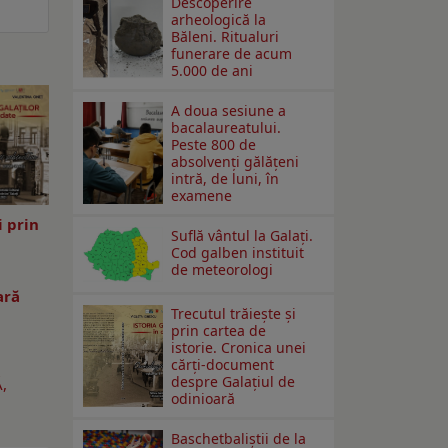
Descoperire
arheologică la
Băleni. Ritualuri
funerare de acum
5.000 de ani
A doua sesiune a
bacalaureatului.
Peste 800 de
absolvenţi gălăţeni
intră, de luni, în
examene
i prin
Suflă vântul la Galaţi.
Cod galben instituit
-
de meteorologi
ară
Trecutul trăiește și
prin cartea de
istorie. Cronica unei
cărți-document
despre Galațiul de
,
odinioară
Baschetbaliștii de la