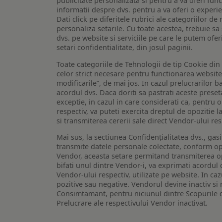
publicitate personalizata si pentru a va oferi func
informatii despre dvs. pentru a va oferi o experi
Dati click pe diferitele rubrici ale categoriilor 
personaliza setarile. Cu toate acestea, trebuie s
dvs. pe website si serviciile pe care le putem ofer
setari confidentialitate, din josul paginii.
Toate categoriile de Tehnologii de tip Cookie di
celor strict necesare pentru functionarea website-u
modificarile”, de mai jos. In cazul prelucrarilor 
acordul dvs. Daca doriti sa pastrati aceste presetar
exceptie, in cazul in care considerati ca, pentru 
respectiv, va puteti exercita dreptul de opozitie l
si transmiterea cererii sale direct Vendor-ului res
Mai sus, la sectiunea Confidențialitatea dvs., gas
transmite datele personale colectate, conform opt
Vendor, aceasta setare permitand transmiterea opt
bifati unul dintre Vendor-i, va exprimati acordul
Vendor-ului respectiv, utilizate pe website. In caz
pozitive sau negative. Vendorul devine inactiv si 
Consimtamant, pentru niciunul dintre Scopurile d
Prelucrare ale respectivului Vendor inactivat.