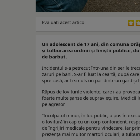
Evaluaţi acest articol
Un adolescent de 17 ani, din comuna Drăg
și tulburarea ordinii și liniștii publice, d
de barbut.
Incidentul s-a petrecut într-una din serile trecu
zaruri pe bani. S-ar fi luat la ceartă, după ca
spre casă, ar fi smuls un par dintr-un gard și l
Răpus de loviturile violente, care i-au provoca
foarte multe șanse de supraviețuire. Medicii le
pe agresor.
”Inculpatul minor, în loc public, a pus în exec
o lovitură în cap cu un corp contondent, respe
de îngrijiri medicale pentru vindecare, iar pri
prezenţa mai multor martori oculari, a tulburat