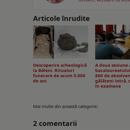
Articole înrudite
Descoperire arheologică
A doua sesiune 
la Băleni. Ritualuri
bacalaureatului
funerare de acum 5.000
800 de absolven
de ani
gălăţeni intră, 
în examene
Mai multe din această categorie:
2
comentarii