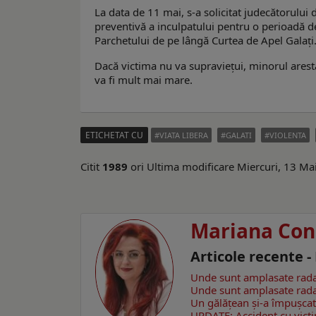
La data de 11 mai, s-a solicitat judecătorului d
preventivă a inculpatului pentru o perioadă de
Parchetului de pe lângă Curtea de Apel Galați
Dacă victima nu va supraviețui, minorul arestat
va fi mult mai mare.
ETICHETAT CU
VIATA LIBERA
GALATI
VIOLENTA
Citit
1989
ori
Ultima modificare Miercuri, 13 Ma
Mariana Con
Articole recente 
Unde sunt amplasate rada
Unde sunt amplasate rada
Un gălăţean și-a împușcat 
UPDATE: Accident cu victim