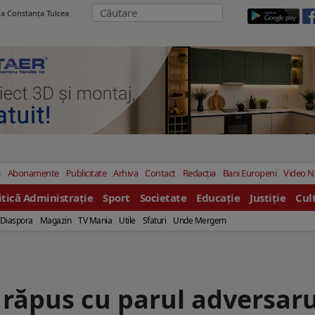
ila Constanţa Tulcea
i
Abonamente
Publicitate
Arhiva
Contact
Redacția
Bani Europeni
Video 
itică Administrație
Sport
Societate
Educație
Justiție
Cul
Diaspora
Magazin
TV Mania
Utile
Sfaturi
Unde Mergem
 răpus cu parul adversaru