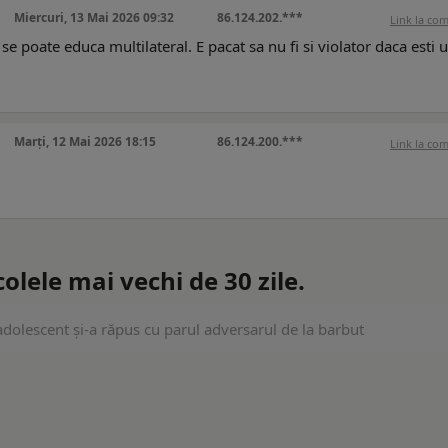
Miercuri, 13 Mai 2026 09:32
86.124.202.***
Link la co
i se poate educa multilateral. E pacat sa nu fi si violator daca esti 
Marți, 12 Mai 2026 18:15
86.124.200.***
Link la co
lele mai vechi de 30 zile.
dolescent și-a răpus cu parul adversarul de la barbut