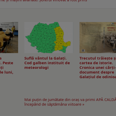
a
Suflă vântul la Galaţi.
Trecutul trăiește ș
. Peste
Cod galben instituit de
cartea de istorie.
ţi
meteorologi
Cronica unei cărți
de luni,
document despre
Galațiul de odinio
Mai puţin de jumătate din oraş va primi APĂ CALDĂ
începând de săptămâna viitoare »