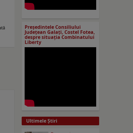
Preşedintele Consiliului
ată
Judeţean Galaţi, Costel Fotea,
despre situaţia Combinatului
Liberty
Ultimele Ştiri