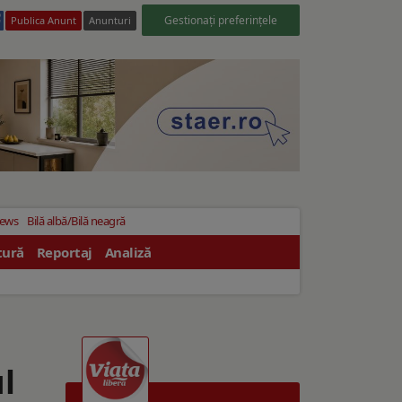
Gestionați preferințele
Publica Anunt
Anunturi
News
Bilă albă/Bilă neagră
tură
Reportaj
Analiză
l