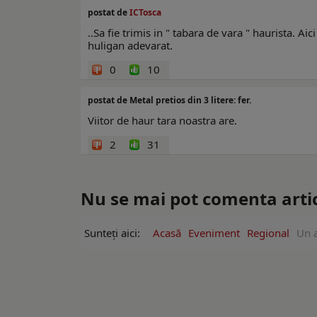
postat de
ICTosca
..Sa fie trimis in " tabara de vara " haurista. Aic
huligan adevarat.
0
10
postat de Metal pretios din 3 litere: fer.
Viitor de haur tara noastra are.
2
31
Nu se mai pot comenta artico
Sunteți aici:
Acasă
Eveniment
Regional
Un a