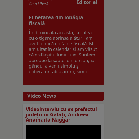
Editorial
Viaţa Liberă
Eliberarea din iobăgia
fiscală
În dimineața aceasta, la cafea,
cu o țigară aprinsă alături, am
avut o mică epifanie fiscală. M-
am uitat în calendar și am văzut
că e sfârșitul lunii iulie. Suntem
aproape la șapte luni din an, iar
gândul a venit simplu și
eliberator: abia acum, simb ...
Video News
Videointerviu cu ex-prefectul
judeţului Galaţi, Andreea
Anamaria Naggar