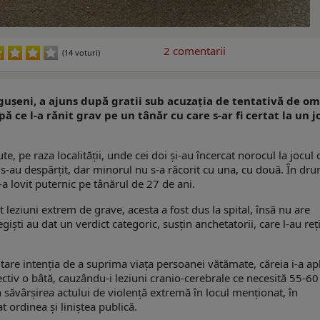
2
comentarii
(14 voturi)
ușeni, a ajuns după gratii sub acuzația de tentativă de o
upă ce l-a rănit grav pe un tânăr cu care s-ar fi certat la un j
te, pe raza localității, unde cei doi și-au încercat norocul la jocul 
re s-au despărțit, dar minorul nu s-a răcorit cu una, cu două. În dr
-a lovit puternic pe tânărul de 27 de ani.
t leziuni extrem de grave, acesta a fost dus la spital, însă nu are
giști au dat un verdict categoric, susțin anchetatorii, care l-au reț
utare intenţia de a suprima viaţa persoanei vătămate, căreia i-a apl
ctiv o bâtă, cauzându-i leziuni cranio-cerebrale ce necesită 55-60 
n săvârşirea actului de violenţă extremă în locul menţionat, în
 ordinea şi liniştea publică.