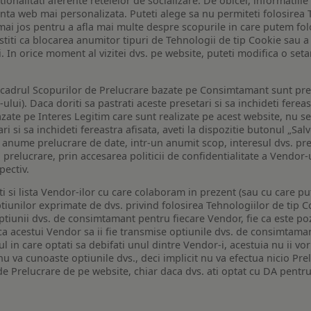
tionalitati aferente retelelor de socializare. De obicei, informatiile
enta web mai personalizata. Puteti alege sa nu permiteti folosirea 
de mai jos pentru a afla mai multe despre scopurile in care putem fo
a stiti ca blocarea anumitor tipuri de Tehnologii de tip Cookie sau
i. In orice moment al vizitei dvs. pe website, puteti modifica o set
n cadrul Scopurilor de Prelucrare bazate pe Consimtamant sunt pre
lui). Daca doriti sa pastrati aceste presetari si sa inchideti fereas
bazate pe Interes Legitim care sunt realizate pe acest website, nu s
i si sa inchideti fereastra afisata, aveti la dispozitie butonul „Sal
o anume prelucrare de date, intr-un anumit scop, interesul dvs. pre
a prelucrare, prin accesarea politicii de confidentialitate a Vendor-u
pectiv.
iti si lista Vendor-ilor cu care colaboram in prezent (sau cu care p
iunilor exprimate de dvs. privind folosirea Tehnologiilor de tip Co
iunii dvs. de consimtamant pentru fiecare Vendor, fie ca este pozit
 ca acestui Vendor sa ii fie transmise optiunile dvs. de consimtama
ul in care optati sa debifati unul dintre Vendor-i, acestuia nu ii v
nu va cunoaste optiunile dvs., deci implicit nu va efectua nicio Pre
e Prelucrare de pe website, chiar daca dvs. ati optat cu DA pentru