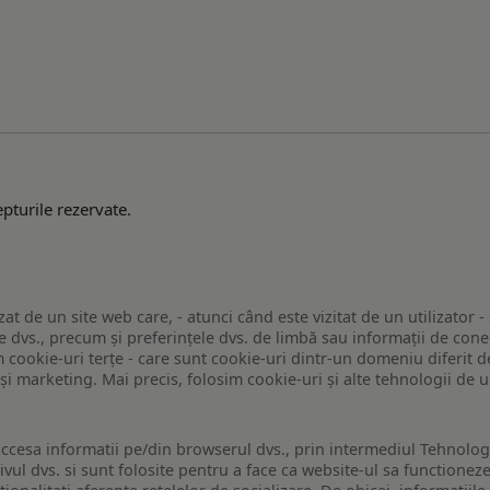
pturile rezervate.
zat de un site web care, - atunci când este vizitat de un utilizator -
 dvs., precum și preferințele dvs. de limbă sau informații de conec
ookie-uri terțe - care sunt cookie-uri dintr-un domeniu diferit de 
e și marketing. Mai precis, folosim cookie-uri și alte tehnologii de
ccesa informatii pe/din browserul dvs., prin intermediul Tehnologii
ivul dvs. si sunt folosite pentru a face ca website-ul sa functionez