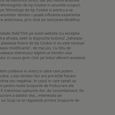
 nu va identifica direct, dar pot retine anumite
Tehnologiilor de tip Cookie in anumite scopuri.
losi Tehnologii de tip Cookie si pentru a va
 a anumitor Vendor-i poate influenta experienta
are anterioara, prin click pe sectiunea Modifica
setate INACTIVE pe acest website (cu exceptia
tra afisata, aveti la dispozitie butonul „Salveaza
e plaseaza fisiere de tip Cookie si nu este necesar
veaza modificarile”, de mai jos. Cu titlu de
valeaza interesului legitim al Vendor-ului
lui in cauza (prin click pe linkul aferent acesteia)
utem colabora in viitor) si catre care putem
okie. Lista Vendor-ilor are pre-bifat fiecare
iva sau negativa. In cazul in care optati sa
nt pentru toate Scopurile de Prelucrare ale
or fi transmise optiunile dvs. de consimtamant, fie
lucrare a datelor dvs., intemeiata pe
 un Scop ce se regaseste printre Scopurile de