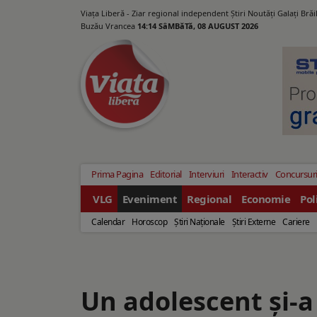
Viața Liberă - Ziar regional independent Știri Noutăți Galaţi Bră
Buzău Vrancea
14:14 SâMBăTă, 08 AUGUST 2026
Prima Pagina
Editorial
Interviuri
Interactiv
Concursur
VLG
Eveniment
Regional
Economie
Pol
Calendar
Horoscop
Ştiri Naţionale
Ştiri Externe
Cariere
Un adolescent și-a