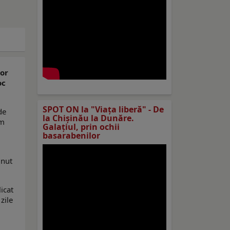
mor
oc
SPOT ON la "Viaţa liberă" - De
de
la Chișinău la Dunăre.
um
Galațiul, prin ochii
basarabenilor
inut
icat
zile