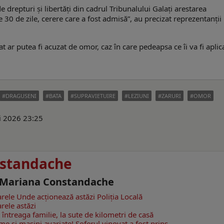
e drepturi şi libertăţi din cadrul Tribunalului Galaţi arestarea
 30 de zile, cerere care a fost admisă”, au precizat reprezentanții
.
 ar putea fi acuzat de omor, caz în care pedeapsa ce îi va fi aplic
DRAGUSENI
BATA
SUPRAVIETUIRE
LEZIUNI
ZARURI
OMOR
i 2026 23:25
standache
- Mariana Constandache
rele
Unde acționează astăzi Poliția Locală
rele astăzi
întreaga familie, la sute de kilometri de casă
e și mașini avariate! Șoferul vinovat a fost prins