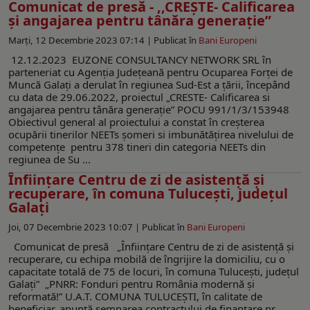
Comunicat de presă - ,,CREȘTE- Calificarea
și angajarea pentru tânăra generație”
Marți, 12 Decembrie 2023 07:14 |
Publicat în
Bani Europeni
12.12.2023 EUZONE CONSULTANCY NETWORK SRL în
parteneriat cu Agenția Județeană pentru Ocuparea Forței de
Muncă Galați a derulat în regiunea Sud-Est a țării, începând
cu data de 29.06.2022, proiectul „CRESTE- Calificarea si
angajarea pentru tânăra generație” POCU 991/1/3/153948
Obiectivul general al proiectului a constat în creşterea
ocupării tinerilor NEETs şomeri si imbunătăţirea nivelului de
competenţe pentru 378 tineri din categoria NEETs din
regiunea de Su ...
Înființare Centru de zi de asistență și
recuperare, în comuna Tulucești, județul
Galați
Joi, 07 Decembrie 2023 10:07 |
Publicat în
Bani Europeni
Comunicat de presă „Înființare Centru de zi de asistență și
recuperare, cu echipa mobilă de îngrijire la domiciliu, cu o
capacitate totală de 75 de locuri, în comuna Tulucești, județul
Galați” „PNRR: Fonduri pentru România modernă și
reformată!” U.A.T. COMUNA TULUCEȘTI, în calitate de
beneficiar, anunță semnarea contractului de finanțare nr.