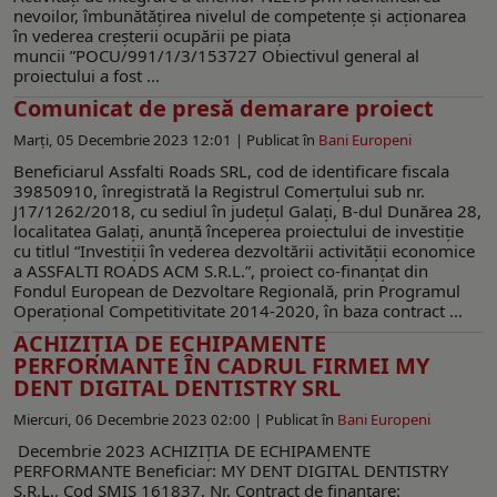
nevoilor, îmbunătățirea nivelul de competențe și acționarea
în vederea creșterii ocupării pe piața
muncii ”POCU/991/1/3/153727 Obiectivul general al
proiectului a fost ...
Comunicat de presă demarare proiect
Marți, 05 Decembrie 2023 12:01 |
Publicat în
Bani Europeni
Beneficiarul Assfalti Roads SRL, cod de identificare fiscala
39850910, înregistrată la Registrul Comerțului sub nr.
J17/1262/2018, cu sediul în județul Galaţi, B-dul Dunărea 28,
localitatea Galaţi, anunță începerea proiectului de investiție
cu titlul “Investiții în vederea dezvoltării activității economice
a ASSFALTI ROADS ACM S.R.L.”, proiect co-finanțat din
Fondul European de Dezvoltare Regională, prin Programul
Operațional Competitivitate 2014-2020, în baza contract ...
ACHIZIŢIA DE ECHIPAMENTE
PERFORMANTE ÎN CADRUL FIRMEI MY
DENT DIGITAL DENTISTRY SRL
Miercuri, 06 Decembrie 2023 02:00 |
Publicat în
Bani Europeni
Decembrie 2023 ACHIZIŢIA DE ECHIPAMENTE
PERFORMANTE Beneficiar: MY DENT DIGITAL DENTISTRY
S.R.L., Cod SMIS 161837, Nr. Contract de finanțare: