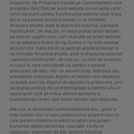
Scopurilor de Prelucrare bazate pe Consimtamant sunt
presetate INACTIVE pe acest website (cu exceptia celor
strict necesare pentru functionarea website-ului). Daca
doriti sa pastrati aceste presetari si sa inchideti
fereastra afisata, aveti la dispozitie butonul „Salveaza
modificarile”, de mai jos. In cazul prelucrarilor bazate
pe Interes Legitim care sunt realizate pe acest website,
nu se plaseaza fisiere de tip Cookie si nu este necesar
acordul dvs. Daca doriti sa pastrati aceste presetari si
sa inchideti fereastra afisata, aveti la dispozitie butonul
„Salveaza modificarile”, de mai jos. Cu titlu de exceptie,
in cazul in care considerati ca, pentru o anume
prelucrare de date, intr-un anumit scop, interesul dvs.
prevaleaza interesului legitim al Vendor-ului respectiv,
va puteti exercita dreptul de opozitie la prelucrare, prin
accesarea politicii de confidentialitate a Vendor-ului in
cauza (prin click pe linkul aferent acesteia) si
transmiterea cererii sale direct Vendor-ului respectiv.
Mai sus, la sectiunea Confidențialitatea dvs., gasiti si
lista Vendor-ilor cu care colaboram in prezent (sau cu
care putem colabora in viitor) si catre care putem
transmite datele personale colectate, conform
optiunilor exprimate de dvs. privind folosirea