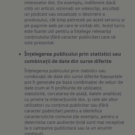
intereselor dvs. De exemplu, indiferent dacă
citiți un articol, vizionați un videoclip, ascultați
un podcast sau vizualizați o descriere a
produsului, cât timp petreceți pe acest serviciu și
pe paginile web pe care le vizitați etc. Acest lucru
este foarte util pentru a înțelege relevanța
conținutului (fără caracter publicitar) care vă
este prezentat.
Înțelegerea publicului prin statistici sau
combinații de date din surse diferite
Înțelegerea publicului prin statistici sau
combinații de date din surse diferite Rapoartele
pot fi generate pe baza combinației de seturi de
date (cum ar fi profilurile de utilizator,
statisticile, cercetarea de piață, datele analitice)
cu privire la interacțiunile dvs. și cele ale altor
utilizatori cu conținut publicitar sau (fără
caracter publicitar) pentru a identifica
caracteristicile comune (de exemplu, pentru a
determina care audiențe țintă sunt mai receptive
la o campanie publicitară sau la un anumit
conținut).