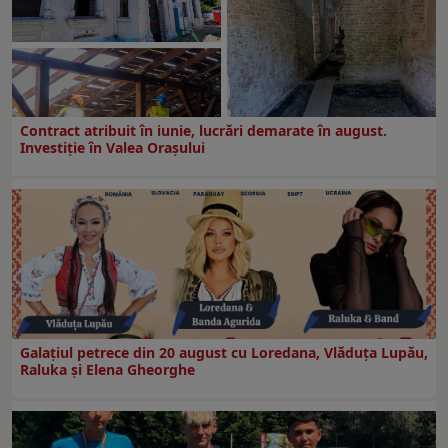
Contract atribuit în iunie, lucrări demarate în august.
Investiţie în Valea Oraşului
Galaţiul petrece din 20 august cu Loredana, Vlăduța Lupău,
Raluka și Elena Gheorghe