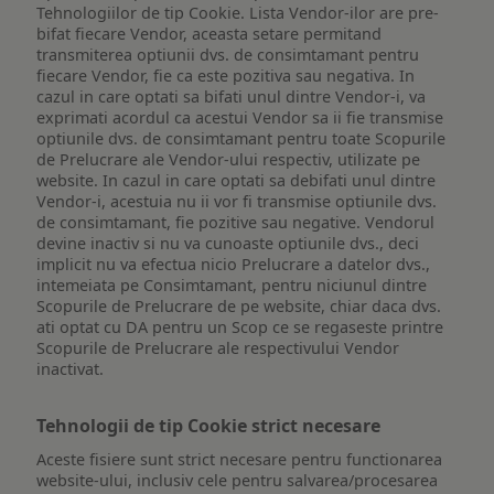
Tehnologiilor de tip Cookie. Lista Vendor-ilor are pre-
bifat fiecare Vendor, aceasta setare permitand
transmiterea optiunii dvs. de consimtamant pentru
fiecare Vendor, fie ca este pozitiva sau negativa. In
cazul in care optati sa bifati unul dintre Vendor-i, va
exprimati acordul ca acestui Vendor sa ii fie transmise
optiunile dvs. de consimtamant pentru toate Scopurile
de Prelucrare ale Vendor-ului respectiv, utilizate pe
website. In cazul in care optati sa debifati unul dintre
Vendor-i, acestuia nu ii vor fi transmise optiunile dvs.
de consimtamant, fie pozitive sau negative. Vendorul
devine inactiv si nu va cunoaste optiunile dvs., deci
implicit nu va efectua nicio Prelucrare a datelor dvs.,
intemeiata pe Consimtamant, pentru niciunul dintre
Scopurile de Prelucrare de pe website, chiar daca dvs.
ati optat cu DA pentru un Scop ce se regaseste printre
Scopurile de Prelucrare ale respectivului Vendor
inactivat.
Tehnologii de tip Cookie strict necesare
Aceste fisiere sunt strict necesare pentru functionarea
website-ului, inclusiv cele pentru salvarea/procesarea