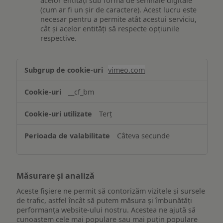
acelor entități sub formă de semnale digitale
(cum ar fi un șir de caractere). Acest lucru este
necesar pentru a permite atât acestui serviciu,
cât și acelor entități să respecte opțiunile
respective.
Asigurarea
vimeo.com
funcționalităților
website-
__cf_bm
ului
Terț
Câteva secunde
Măsurare și analiză
Aceste fișiere ne permit să contorizăm vizitele și sursele
de trafic, astfel încât să putem măsura și îmbunătăți
performanța website-ului nostru. Acestea ne ajută să
cunoaștem cele mai populare sau mai puțin populare