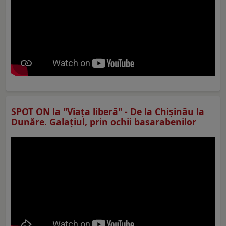
SPOT ON la "Viaţa liberă" - De la Chișinău la
Dunăre. Galațiul, prin ochii basarabenilor