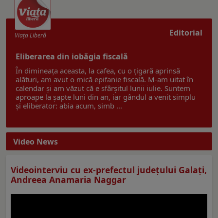
Editorial
Viaţa Liberă
Eliberarea din iobăgia fiscală
În dimineața aceasta, la cafea, cu o țigară aprinsă
alături, am avut o mică epifanie fiscală. M-am uitat în
calendar și am văzut că e sfârșitul lunii iulie. Suntem
aproape la șapte luni din an, iar gândul a venit simplu
și eliberator: abia acum, simb ...
Video News
Videointerviu cu ex-prefectul judeţului Galaţi,
Andreea Anamaria Naggar