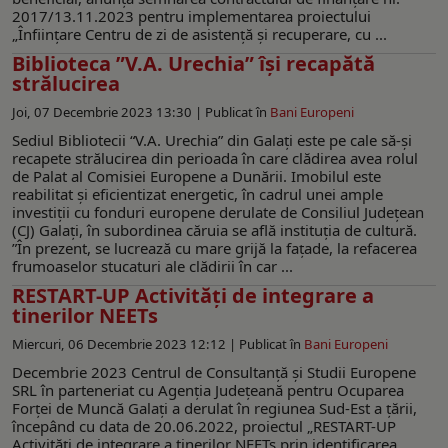
2017/13.11.2023 pentru implementarea proiectului
„Înființare Centru de zi de asistență și recuperare, cu ...
Biblioteca ”V.A. Urechia” își recapătă
strălucirea
Joi, 07 Decembrie 2023 13:30 |
Publicat în
Bani Europeni
Sediul Bibliotecii “V.A. Urechia” din Galați este pe cale să-și
recapete strălucirea din perioada în care clădirea avea rolul
de Palat al Comisiei Europene a Dunării. Imobilul este
reabilitat și eficientizat energetic, în cadrul unei ample
investiții cu fonduri europene derulate de Consiliul Județean
(CJ) Galați, în subordinea căruia se află instituția de cultură.
”În prezent, se lucrează cu mare grijă la fațade, la refacerea
frumoaselor stucaturi ale clădirii în car ...
RESTART-UP Activități de integrare a
tinerilor NEETs
Miercuri, 06 Decembrie 2023 12:12 |
Publicat în
Bani Europeni
Decembrie 2023 Centrul de Consultanță și Studii Europene
SRL în parteneriat cu Agenția Județeană pentru Ocuparea
Forței de Muncă Galați a derulat în regiunea Sud-Est a țării,
începând cu data de 20.06.2022, proiectul „RESTART-UP
Activități de integrare a tinerilor NEETs prin identificarea