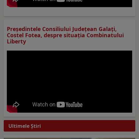
Preşedintele Consiliului Judeţean Galaţi,
Costel Fotea, despre situaţia Combinatului
Liberty
Ultimele Ştiri