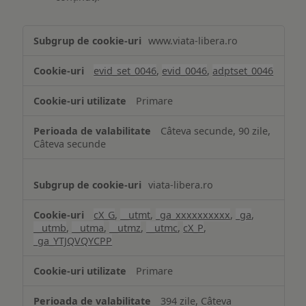
Măsurare
www.viata-libera.ro
și
analiză
evid_set_0046
,
evid_0046
,
adptset_0046
Primare
Câteva secunde, 90 zile,
Câteva secunde
viata-libera.ro
cX_G
,
__utmt
,
_ga_xxxxxxxxxx
,
_ga
,
__utmb
,
__utma
,
__utmz
,
__utmc
,
cX_P
,
_ga_YTJQVQYCPP
Primare
394 zile, Câteva