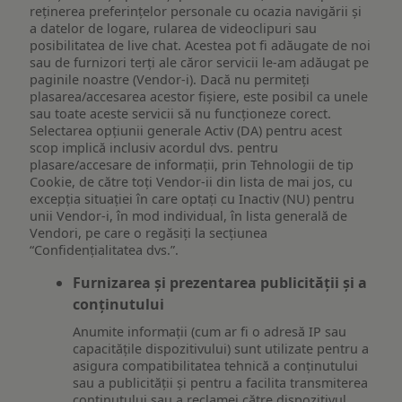
reţinerea preferinţelor personale cu ocazia navigării și
a datelor de logare, rularea de videoclipuri sau
posibilitatea de live chat. Acestea pot fi adăugate de noi
sau de furnizori terți ale căror servicii le-am adăugat pe
paginile noastre (Vendor-i). Dacă nu permiteți
plasarea/accesarea acestor fișiere, este posibil ca unele
sau toate aceste servicii să nu funcționeze corect.
Selectarea opțiunii generale Activ (DA) pentru acest
scop implică inclusiv acordul dvs. pentru
plasare/accesare de informații, prin Tehnologii de tip
Cookie, de către toți Vendor-ii din lista de mai jos, cu
excepția situației în care optați cu Inactiv (NU) pentru
unii Vendor-i, în mod individual, în lista generală de
Vendori, pe care o regăsiți la secțiunea
“Confidențialitatea dvs.”.
Furnizarea și prezentarea publicității și a
conținutului
Anumite informații (cum ar fi o adresă IP sau
capacitățile dispozitivului) sunt utilizate pentru a
asigura compatibilitatea tehnică a conținutului
sau a publicității și pentru a facilita transmiterea
conținutului sau a reclamei către dispozitivul