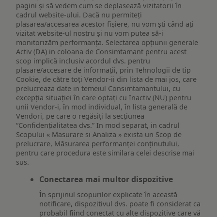
pagini și să vedem cum se deplasează vizitatorii în
cadrul website-ului. Dacă nu permiteți
plasarea/accesarea acestor fișiere, nu vom ști când ați
vizitat website-ul nostru și nu vom putea să-i
monitorizăm performanța. Selectarea opțiunii generale
Activ (DA) in coloana de Consimtamant pentru acest
scop implică inclusiv acordul dvs. pentru
plasare/accesare de informații, prin Tehnologii de tip
Cookie, de către toți Vendor-ii din lista de mai jos, care
prelucreaza date in temeiul Consimtamantului, cu
excepția situației în care optați cu Inactiv (NU) pentru
unii Vendor-i, în mod individual, în lista generală de
Vendori, pe care o regăsiți la secțiunea
“Confidențialitatea dvs.” In mod separat, in cadrul
Scopului « Masurare si Analiza » exista un Scop de
prelucrare, Măsurarea performanței conținutului,
pentru care procedura este similara celei descrise mai
sus.
Conectarea mai multor dispozitive
În sprijinul scopurilor explicate în această
notificare, dispozitivul dvs. poate fi considerat ca
probabil fiind conectat cu alte dispozitive care vă