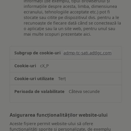
informații (de exemplu, tipul browserului și
informațiile despre acesta, limba, dimensiunea
ecranului, tehnologiile acceptate etc.) pot fi
stocate sau citite pe dispozitivul dvs. pentru a le
recunoaște de fiecare dată când se conectează la
o aplicație sau la un site web, pentru unul sau
mai multe scopuri prezentate aici.
Stocarea
admp-tc-sati.adtlgc.com
și/sau
accesarea
cX_P
informațiilor
de
Terț
pe
un
Câteva secunde
dispozitiv
Asigurarea funcționalităților website-ului
Aceste fișiere permit website-ului să ofere
funcționalități sporite și personalizate, de exemplu