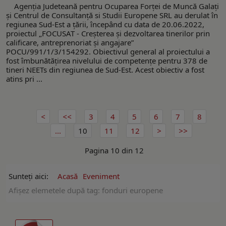
Agenția Judeteană pentru Ocuparea Forței de Muncă Galați
și Centrul de Consultanță si Studii Europene SRL au derulat în
regiunea Sud-Est a țării, începând cu data de 20.06.2022,
proiectul „FOCUSAT - Creșterea și dezvoltarea tinerilor prin
calificare, antreprenoriat și angajare”
POCU/991/1/3/154292. Obiectivul general al proiectului a
fost îmbunătățirea nivelului de competențe pentru 378 de
tineri NEETs din regiunea de Sud-Est. Acest obiectiv a fost
atins pri ...
3
4
5
6
7
8
...
10
11
12
Pagina 10 din 12
Sunteți aici:
Acasă
Eveniment
Afişez elemetele după tag: fonduri europene