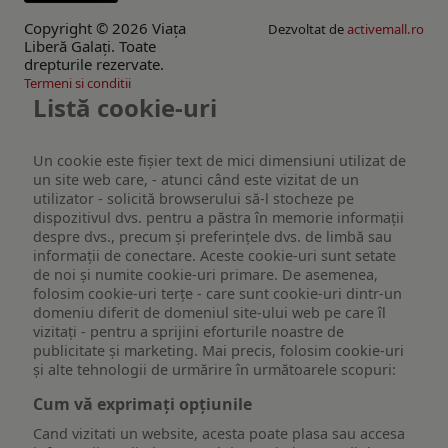
Copyright © 2026 Viaţa
Dezvoltat de
activemall.ro
Liberă Galaţi. Toate
drepturile rezervate.
Termeni si conditii
Listă cookie-uri
Un cookie este fişier text de mici dimensiuni utilizat de
un site web care, - atunci când este vizitat de un
utilizator - solicită browserului să-l stocheze pe
dispozitivul dvs. pentru a păstra în memorie informații
despre dvs., precum și preferințele dvs. de limbă sau
informații de conectare. Aceste cookie-uri sunt setate
de noi și numite cookie-uri primare. De asemenea,
folosim cookie-uri terțe - care sunt cookie-uri dintr-un
domeniu diferit de domeniul site-ului web pe care îl
vizitați - pentru a sprijini eforturile noastre de
publicitate și marketing. Mai precis, folosim cookie-uri
și alte tehnologii de urmărire în următoarele scopuri:
Cum vă exprimați opțiunile
Cand vizitati un website, acesta poate plasa sau accesa