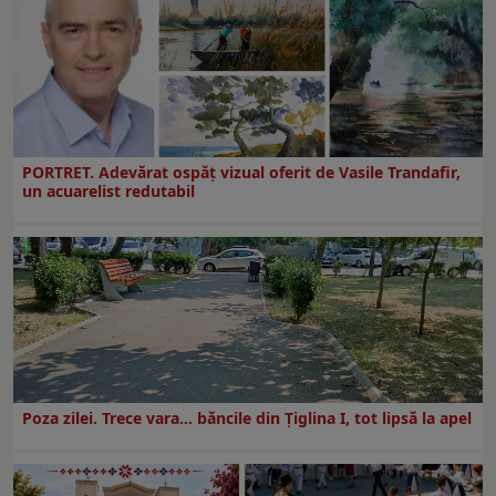
PORTRET. Adevărat ospăț vizual oferit de Vasile Trandafir,
un acuarelist redutabil
Poza zilei. Trece vara… băncile din Ţiglina I, tot lipsă la apel