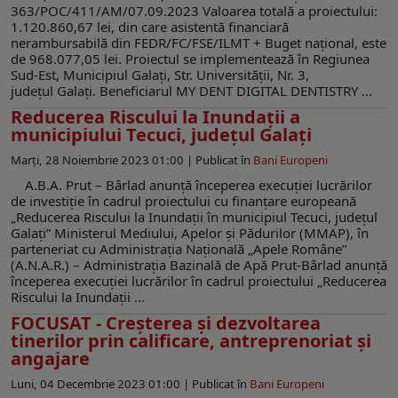
363/POC/411/AM/07.09.2023 Valoarea totală a proiectului:
1.120.860,67 lei, din care asistentă financiară
nerambursabilă din FEDR/FC/FSE/ILMT + Buget naţional, este
de 968.077,05 lei. Proiectul se implementează în Regiunea
Sud-Est, Municipiul Galați, Str. Universității, Nr. 3,
judeţul Galați. Beneficiarul MY DENT DIGITAL DENTISTRY ...
Reducerea Riscului la Inundații a
municipiului Tecuci, județul Galați
Marți, 28 Noiembrie 2023 01:00 |
Publicat în
Bani Europeni
A.B.A. Prut – Bârlad anunță începerea execuției lucrărilor
de investiție în cadrul proiectului cu finanțare europeană
„Reducerea Riscului la Inundații în municipiul Tecuci, județul
Galați” Ministerul Mediului, Apelor și Pădurilor (MMAP), în
parteneriat cu Administrația Națională „Apele Române”
(A.N.A.R.) – Administrația Bazinală de Apă Prut-Bârlad anunță
începerea execuției lucrărilor în cadrul proiectului „Reducerea
Riscului la Inundații ...
FOCUSAT - Creșterea și dezvoltarea
tinerilor prin calificare, antreprenoriat și
angajare
Luni, 04 Decembrie 2023 01:00 |
Publicat în
Bani Europeni