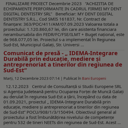
FINALIZARE PROIECT Decembrie 2023 “ACHIZITIA DE
ECHIPAMENTE PERFORMANTE IN CADRUL FIRMEI MY DENT
DIGITAL DENTISTRY SRL” Beneficiar: MY DENT DIGITAL
DENTISTRY S.R.L., Cod SMIS 161837, Nr. Contract de
finanțare: 363/POC/411/AM/07.09.2023 Valoarea totala a
proiectului: 1.120.860,67 lei, din care asistenta financiara
nerambursabila din FEDR/FC/FSE/ILMT + Buget național, este
de 968.077,05 lei. Proiectul s-a implementat în Regiunea
Sud-Est, Municipiul Galați, Str. Universi ...
Comunicat de presă - „ IDEMA-Integrare
Durabilă prin educație, mediere și
antreprenoriat a tinerilor din regiunea de
Sud-Est”
Marți, 12 Decembrie 2023 07:14 |
Publicat în
Bani Europeni
12.12.2023 Centrul de Consultanță si Studii Europene SRL
si Agenția Judeteană pentru Ocuparea Forței de Muncă Galați
au derulat în regiunea Sud-Est a țării, începând cu data de
01.09.2021, proiectul „ IDEMA-Integrare Durabilă prin
educație, mediere și antreprenoriat a tinerilor din regiunea
de Sud-Est” POCU/908/1/3/150494. Obiectivul general al
proiectului a fost îmbunătățirea nivelului de competențe
pentru 532 de tineri NEETs din regiunea de Sud-Est. Acest ...