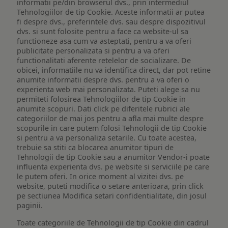
informatii pe/din browserul dvs., prin intermediul
Tehnologiilor de tip Cookie. Aceste informatii ar putea
fi despre dvs., preferintele dvs. sau despre dispozitivul
dvs. si sunt folosite pentru a face ca website-ul sa
functioneze asa cum va asteptati, pentru a va oferi
publicitate personalizata si pentru a va oferi
functionalitati aferente retelelor de socializare. De
obicei, informatiile nu va identifica direct, dar pot retine
anumite informatii despre dvs. pentru a va oferi o
experienta web mai personalizata. Puteti alege sa nu
permiteti folosirea Tehnologiilor de tip Cookie in
anumite scopuri. Dati click pe diferitele rubrici ale
categoriilor de mai jos pentru a afla mai multe despre
scopurile in care putem folosi Tehnologii de tip Cookie
si pentru a va personaliza setarile. Cu toate acestea,
trebuie sa stiti ca blocarea anumitor tipuri de
Tehnologii de tip Cookie sau a anumitor Vendor-i poate
influenta experienta dvs. pe website si serviciile pe care
le putem oferi. In orice moment al vizitei dvs. pe
website, puteti modifica o setare anterioara, prin click
pe sectiunea Modifica setari confidentialitate, din josul
paginii.
Toate categoriile de Tehnologii de tip Cookie din cadrul