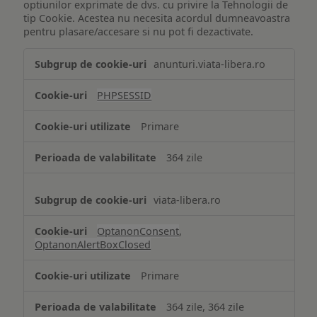
optiunilor exprimate de dvs. cu privire la Tehnologii de
tip Cookie. Acestea nu necesita acordul dumneavoastra
pentru plasare/accesare si nu pot fi dezactivate.
Tehnologii
anunturi.viata-libera.ro
de
tip
PHPSESSID
Cookie
strict
Primare
necesare
364 zile
viata-libera.ro
OptanonConsent
,
OptanonAlertBoxClosed
Primare
364 zile, 364 zile