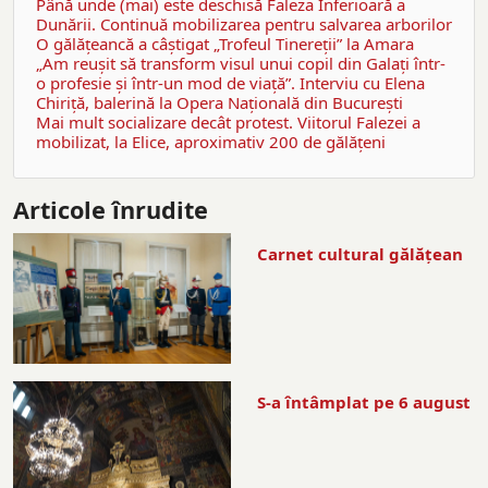
Până unde (mai) este deschisă Faleza Inferioară a
Dunării. Continuă mobilizarea pentru salvarea arborilor
O gălăţeancă a câştigat „Trofeul Tinereții” la Amara
„Am reușit să transform visul unui copil din Galați într-
o profesie și într-un mod de viață”. Interviu cu Elena
Chiriţă, balerină la Opera Naţională din Bucureşti
Mai mult socializare decât protest. Viitorul Falezei a
mobilizat, la Elice, aproximativ 200 de gălăţeni
Articole înrudite
Carnet cultural gălăţean
S-a întâmplat pe 6 august