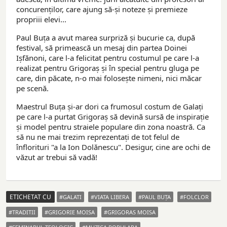
concurenților, care ajung să-și noteze și premieze
propriii elevi...
Paul Buța a avut marea surpriză și bucurie ca, după
festival, să primească un mesaj din partea Doinei
Ișfănoni, care l-a felicitat pentru costumul pe care l-a
realizat pentru Grigoraș și în special pentru gluga pe
care, din păcate, n-o mai folosește nimeni, nici măcar
pe scenă.
Maestrul Buța și-ar dori ca frumosul costum de Galați
pe care l-a purtat Grigoraș să devină sursă de inspirație
și model pentru straiele populare din zona noastră. Ca
să nu ne mai trezim reprezentați de tot felul de
înflorituri "a la Ion Dolănescu". Desigur, cine are ochi de
văzut ar trebui să vadă!
ETICHETAT CU
GALATI
VIATA LIBERA
PAUL BUŢA
FOLCLOR
TRADITII
GRIGORIE MOISA
GRIGORAS MOISA