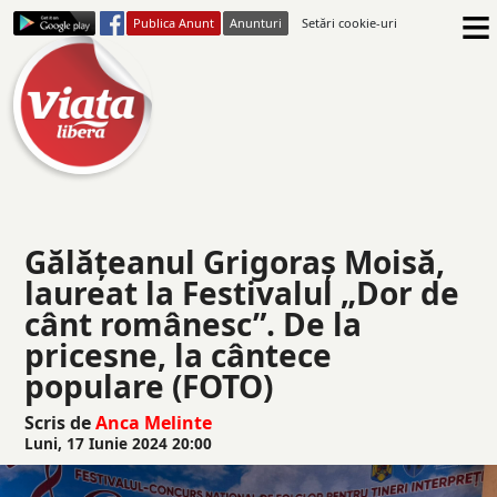
≡
Publica Anunt
Anunturi
Setări cookie-uri
Gălățeanul Grigoraș Moisă,
laureat la Festivalul „Dor de
cânt românesc”. De la
pricesne, la cântece
populare (FOTO)
Scris de
Anca Melinte
Luni, 17 Iunie 2024 20:00