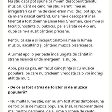
Nu știu dacă pot spune că mi-am descoperit talentul
muzical. Cânt de când mă știu. Părinții mei au
înregistrări cu mine de când eram mic, deci pot spune
că m-am născut cântând. Cine mi-a descoperit însă
talentul a fost doamna Elena Neli Gherman, care mi-a și
făcut cunoștință cu publicul, pe la vârsta de 4-5 ani,
după ce m-a auzit cântând pricesne.
Pentru că așa a și început călătoria mea în lumea
muzicii, ascultând și cântând muzică bisericească.
A urmat apoi o perioadă îndelungată de cântat în
strana bisericii unde mergeam la slujbă.
Apoi, pas cu pas, am făcut cunoștință și cu muzica
populară, pe care nu credeam vreodată că o voi îndrăgi
atât de mult.
- De ce ai fost atras de folclor și de muzica
populară?
- Nu multă lume știe, dar nu am fost atras dintotdeauna
de folclor și de muzica populară. Însă, la recomandările
mai multor persoane, de a urma o școală de canto,