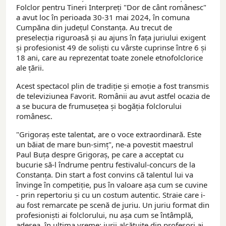
Folclor pentru Tineri Interpreți "Dor de cânt românesc"
a avut loc în perioada 30-31 mai 2024, în comuna
Cumpăna din județul Constanța. Au trecut de
preselecția riguroasă și au ajuns în fața juriului exigent
și profesionist 49 de soliști cu vârste cuprinse între 6 și
18 ani, care au reprezentat toate zonele etnofolclorice
ale țării.
Acest spectacol plin de tradiție și emoție a fost transmis
de televiziunea Favorit. Românii au avut astfel ocazia de
a se bucura de frumusețea și bogăția folclorului
românesc.
"Grigoraș este talentat, are o voce extraordinară. Este
un băiat de mare bun-simț", ne-a povestit maestrul
Paul Buța despre Grigoraș, pe care a acceptat cu
bucurie să-l îndrume pentru festivalul-concurs de la
Constanța. Din start a fost convins că talentul lui va
învinge în competiție, pus în valoare așa cum se cuvine
- prin repertoriu și cu un costum autentic. Straie care i-
au fost remarcate pe scenă de juriu. Un juriu format din
profesioniști ai folclorului, nu așa cum se întâmplă,
adesea, în ultima vreme: jurii alcătuite din profesori ai