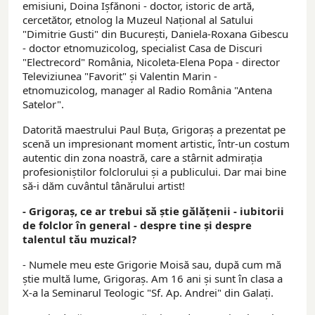
emisiuni, Doina Işfănoni - doctor, istoric de artă,
cercetător, etnolog la Muzeul Național al Satului
"Dimitrie Gusti" din Bucureşti, Daniela-Roxana Gibescu
- doctor etnomuzicolog, specialist Casa de Discuri
"Electrecord" România, Nicoleta-Elena Popa - director
Televiziunea "Favorit" și Valentin Marin -
etnomuzicolog, manager al Radio România "Antena
Satelor".
Datorită maestrului Paul Buța, Grigoraș a prezentat pe
scenă un impresionant moment artistic, într-un costum
autentic din zona noastră, care a stârnit admirația
profesioniștilor folclorului și a publicului. Dar mai bine
să-i dăm cuvântul tânărului artist!
- Grigoraș, ce ar trebui să știe gălățenii - iubitorii
de folclor în general - despre tine și despre
talentul tău muzical?
- Numele meu este Grigorie Moisă sau, după cum mă
știe multă lume, Grigoraș. Am 16 ani și sunt în clasa a
X-a la Seminarul Teologic "Sf. Ap. Andrei" din Galați.