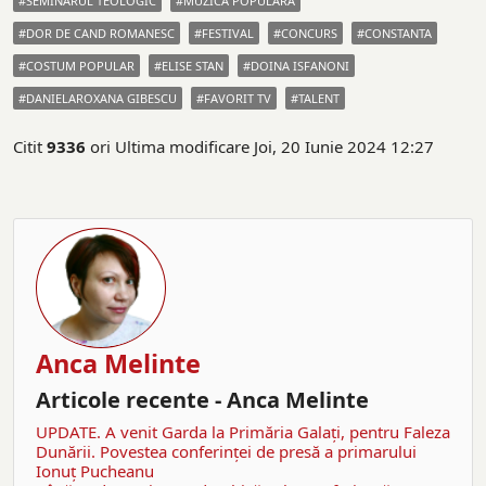
SEMINARUL TEOLOGIC
MUZICA POPULARA
DOR DE CAND ROMANESC
FESTIVAL
CONCURS
CONSTANTA
COSTUM POPULAR
ELISE STAN
DOINA ISFANONI
DANIELAROXANA GIBESCU
FAVORIT TV
TALENT
Citit
9336
ori
Ultima modificare Joi, 20 Iunie 2024 12:27
Anca Melinte
Articole recente - Anca Melinte
UPDATE. A venit Garda la Primăria Galaţi, pentru Faleza
Dunării. Povestea conferinţei de presă a primarului
Ionuţ Pucheanu