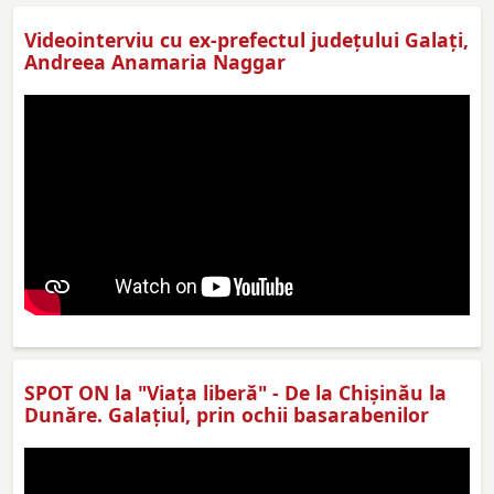
Videointerviu cu ex-prefectul judeţului Galaţi,
Andreea Anamaria Naggar
SPOT ON la "Viaţa liberă" - De la Chișinău la
Dunăre. Galațiul, prin ochii basarabenilor