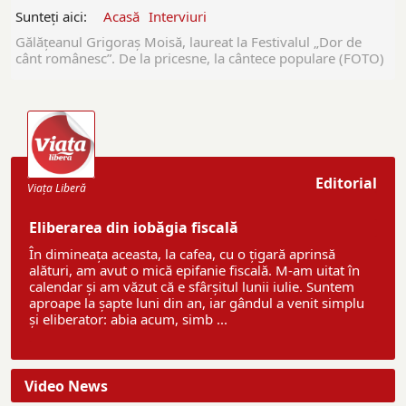
Sunteți aici:
Acasă
Interviuri
Gălățeanul Grigoraș Moisă, laureat la Festivalul „Dor de
cânt românesc”. De la pricesne, la cântece populare (FOTO)
Editorial
Viaţa Liberă
Eliberarea din iobăgia fiscală
În dimineața aceasta, la cafea, cu o țigară aprinsă
alături, am avut o mică epifanie fiscală. M-am uitat în
calendar și am văzut că e sfârșitul lunii iulie. Suntem
aproape la șapte luni din an, iar gândul a venit simplu
și eliberator: abia acum, simb ...
Video News