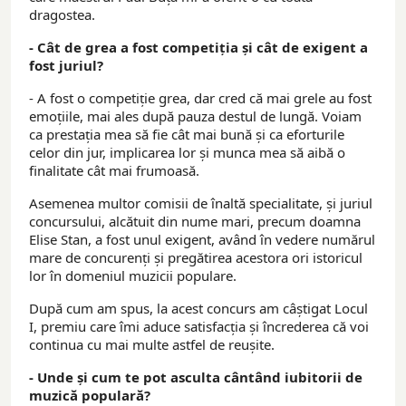
dragostea.
- Cât de grea a fost competiția și cât de exigent a
fost juriul?
- A fost o competiție grea, dar cred că mai grele au fost
emoțiile, mai ales după pauza destul de lungă. Voiam
ca prestația mea să fie cât mai bună și ca eforturile
celor din jur, implicarea lor și munca mea să aibă o
finalitate cât mai frumoasă.
Asemenea multor comisii de înaltă specialitate, și juriul
concursului, alcătuit din nume mari, precum doamna
Elise Stan, a fost unul exigent, având în vedere numărul
mare de concurenți și pregătirea acestora ori istoricul
lor în domeniul muzicii populare.
După cum am spus, la acest concurs am câștigat Locul
I, premiu care îmi aduce satisfacția și încrederea că voi
continua cu mai multe astfel de reușite.
- Unde și cum te pot asculta cântând iubitorii de
muzică populară?