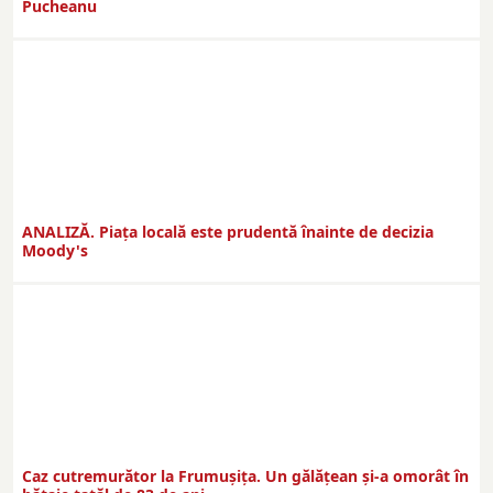
Pucheanu
ANALIZĂ. Piața locală este prudentă înainte de decizia
Moody's
Caz cutremurător la Frumușița. Un gălățean și-a omorât în