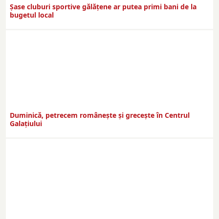
Şase cluburi sportive gălăţene ar putea primi bani de la
bugetul local
Duminică, petrecem româneşte şi greceşte în Centrul
Galaţiului