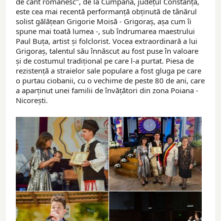
de cânt românesc", de la Cumpăna, județul Constanța,
este cea mai recentă performanță obținută de tânărul
solist gălățean Grigorie Moisă - Grigoraș, așa cum îi
spune mai toată lumea -, sub îndrumarea maestrului
Paul Buța, artist și folclorist. Vocea extraordinară a lui
Grigoraș, talentul său înnăscut au fost puse în valoare
și de costumul tradițional pe care l-a purtat. Piesa de
rezistență a straielor sale populare a fost gluga pe care
o purtau ciobanii, cu o vechime de peste 80 de ani, care
a aparținut unei familii de învățători din zona Poiana -
Nicorești.