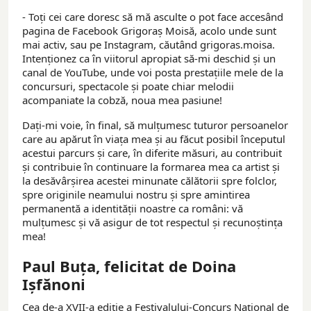
- Toți cei care doresc să mă asculte o pot face accesând
pagina de Facebook Grigoraș Moisă, acolo unde sunt
mai activ, sau pe Instagram, căutând grigoras.moisa.
Intenționez ca în viitorul apropiat să-mi deschid și un
canal de YouTube, unde voi posta prestațiile mele de la
concursuri, spectacole și poate chiar melodii
acompaniate la cobză, noua mea pasiune!
Dați-mi voie, în final, să mulțumesc tuturor persoanelor
care au apărut în viața mea și au făcut posibil începutul
acestui parcurs și care, în diferite măsuri, au contribuit
și contribuie în continuare la formarea mea ca artist și
la desăvârșirea acestei minunate călătorii spre folclor,
spre originile neamului nostru și spre amintirea
permanentă a identității noastre ca români: vă
mulțumesc și vă asigur de tot respectul și recunoștința
mea!
Paul Buța, felicitat de Doina
Ișfănoni
Cea de-a XVII-a ediție a Festivalului-Concurs Național de