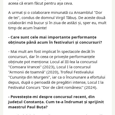
aceea că eram făcut pentru așa ceva.
A urmat și o colaborare minunată cu Ansamblul "Dor
de tei", condus de domnul Virgil Tăbuș. De aceste două
colaborări mă bucur și în ziua de astăzi și, sper eu, mult
timp de acum înainte!
- Care sunt cele mai importante performanțe
obținute până acum în festivaluri și concursuri?
- Mai mult am fost implicat în spectacole decât în
concursuri, dar în ceea ce privește performanțele
obținute pot menționa: Locul al III-lea la concursul
"Comoara Vrancei" (2023), Locul I la concursul
"Armonii de toamnă" (2020), Trofeul Festivalului
"Cununița din Murgeni", iar ca o încununare a efortului
depus, după o perioadă de pregătiri intense, Locul I la
Festivalul Concurs "Dor de cânt românesc" (2024).
- Povestește-mi despre concursul recent, din
județul Constanța. Cum te-a îndrumat și sprijinit
maestrul Paul Buța?