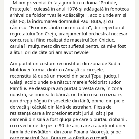
- M-am prezentat în fața juriului cu doina "Prutule,
Prutețule", culeasă în anul 1976 și adăugată în fonoteca
arhivei de folclor "Vasile Adăscăliței", acolo unde am și
găsit-o, la îndrumarea domnului Paul Buța, și cu
cântecul "Frumos cântă cucu-n codru", din repertoriul
regretatului Ion Crețu, aranjamentul orchestral necesar
concursului fiind realizat de maestrul Ion Chiciuc,
căruia îi mulțumesc din tot sufletul pentru că mi-a fost
alături ori de câte ori am avut nevoie!
Am purtat un costum reconstituit din zona de Sud a
Moldovei format dintr-o cămașă cu cireșele,
reconstituită după un model din satul Țepu, județul
Galați, acolo unde s-a născut marele folclorist Tudor
Pamfile. Pe deasupra am purtat o vestă care, în zona
noastră, se numea leibărică, un brâu roșu cu ozoare,
ițari drepți băgați în șosetele din lână, opinci din piele
de vacă și căciulă din lână de astrahan. Piesa de
rezistență care a impresionat atât juriul, cât și pe
oamenii din sală a fost gluga pe care o purtau ciobanii,
cu o vechime de peste 80 de ani, care a aparținut unei
familii de învățători, din zona Poiana Nicorești, și pe
care maestrul Paul Buța mi-a oferit-o cu toată