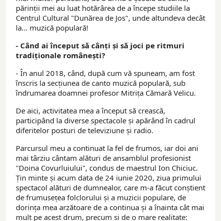
părinții mei au luat hotărârea de a începe studiile la
Centrul Cultural "Dunărea de Jos", unde altundeva decât
la… muzică populară!
- Când ai început să cânți și să joci pe ritmuri
tradiționale românești?
- În anul 2018, când, după cum vă spuneam, am fost
înscris la secțiunea de canto muzică populară, sub
îndrumarea doamnei profesor Mitrița Cămară Velicu.
De aici, activitatea mea a început să crească,
participând la diverse spectacole și apărând în cadrul
diferitelor posturi de televiziune și radio.
Parcursul meu a continuat la fel de frumos, iar doi ani
mai târziu cântam alături de ansamblul profesionist
"Doina Covurluiului", condus de maestrul Ion Chiciuc.
Țin minte și acum data de 24 iunie 2020, ziua primului
spectacol alături de dumnealor, care m-a făcut conștient
de frumusețea folclorului și a muzicii populare, de
dorința mea arzătoare de a continua și a înainta cât mai
mult pe acest drum, precum și de o mare realitate: