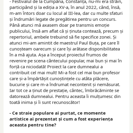
- Festivalul de la Cumpăna, Constanța, nu-mi era străin,
participând și la ediția a XV-a, în anul 2022, când, însă,
m-am întors doar cu locul al III-lea, dar cu multe sfaturi
și îndrumări legate de pregătirea pentru un concurs.
Până atunci mă axasem doar pe transmis emoție
publicului, însă am aflat că și ținuta contează, precum și
repertoriul, ambele trebuind să fie specifice zonei. Și
atunci mi-am amintit de maestrul Paul Buța, pe care îl
cunoșteam oarecum și care își arătase disponibilitatea
în a mă ajuta. Așa a început proiectul frumos de
revenire pe scena cântecului popular, mai bun și mai în
forță ca niciodată! Proiect la care dumnealui a
contribuit cel mai mult! Mi-a fost cel mai bun profesor
care și-a împărtășit cunoștințele cu atâta plăcere,
bucurie și care m-a îndrumat necontenit și nemăsurat.
Iar tot ce a ținut de prestație, cântec, îmbrăcăminte se
datorează dumnealui. Pentru aceasta îi mulțumesc din
toată inima și îi sunt recunoscător!
- Ce straie populare ai purtat, ce momente
artistice ai prezentat și cum a fost experiența
aceasta pentru tine?