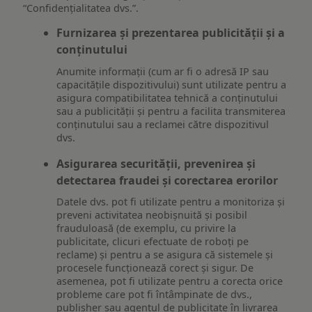
“Confidențialitatea dvs.”.
Furnizarea și prezentarea publicității și a
conținutului
Anumite informații (cum ar fi o adresă IP sau
capacitățile dispozitivului) sunt utilizate pentru a
asigura compatibilitatea tehnică a conținutului
sau a publicității și pentru a facilita transmiterea
conținutului sau a reclamei către dispozitivul
dvs.
Asigurarea securității, prevenirea și
detectarea fraudei și corectarea erorilor
Datele dvs. pot fi utilizate pentru a monitoriza și
preveni activitatea neobișnuită și posibil
frauduloasă (de exemplu, cu privire la
publicitate, clicuri efectuate de roboți pe
reclame) și pentru a se asigura că sistemele și
procesele funcționează corect și sigur. De
asemenea, pot fi utilizate pentru a corecta orice
probleme care pot fi întâmpinate de dvs.,
publisher sau agentul de publicitate în livrarea