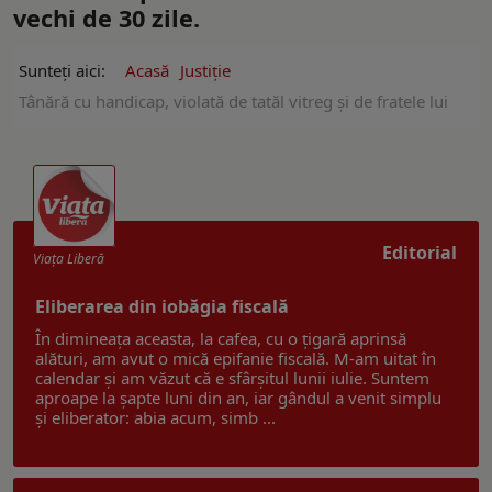
vechi de 30 zile.
Sunteți aici:
Acasă
Justiție
Tânără cu handicap, violată de tatăl vitreg și de fratele lui
Editorial
Viaţa Liberă
Eliberarea din iobăgia fiscală
În dimineața aceasta, la cafea, cu o țigară aprinsă
alături, am avut o mică epifanie fiscală. M-am uitat în
calendar și am văzut că e sfârșitul lunii iulie. Suntem
aproape la șapte luni din an, iar gândul a venit simplu
și eliberator: abia acum, simb ...