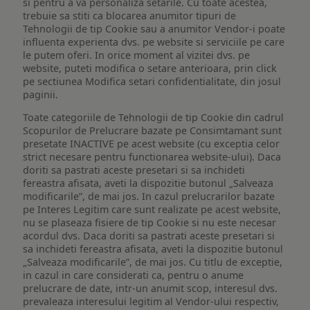
si pentru a va personaliza setarile. Cu toate acestea,
trebuie sa stiti ca blocarea anumitor tipuri de
Tehnologii de tip Cookie sau a anumitor Vendor-i poate
influenta experienta dvs. pe website si serviciile pe care
le putem oferi. In orice moment al vizitei dvs. pe
website, puteti modifica o setare anterioara, prin click
pe sectiunea Modifica setari confidentialitate, din josul
paginii.
Toate categoriile de Tehnologii de tip Cookie din cadrul
Scopurilor de Prelucrare bazate pe Consimtamant sunt
presetate INACTIVE pe acest website (cu exceptia celor
strict necesare pentru functionarea website-ului). Daca
doriti sa pastrati aceste presetari si sa inchideti
fereastra afisata, aveti la dispozitie butonul „Salveaza
modificarile”, de mai jos. In cazul prelucrarilor bazate
pe Interes Legitim care sunt realizate pe acest website,
nu se plaseaza fisiere de tip Cookie si nu este necesar
acordul dvs. Daca doriti sa pastrati aceste presetari si
sa inchideti fereastra afisata, aveti la dispozitie butonul
„Salveaza modificarile”, de mai jos. Cu titlu de exceptie,
in cazul in care considerati ca, pentru o anume
prelucrare de date, intr-un anumit scop, interesul dvs.
prevaleaza interesului legitim al Vendor-ului respectiv,