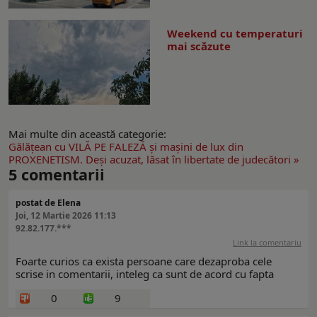
Weekend cu temperaturi
mai scăzute
Mai multe din această categorie:
Gălăţean cu VILĂ PE FALEZĂ şi maşini de lux din
PROXENETISM. Deşi acuzat, lăsat în libertate de judecători »
5
comentarii
postat de Elena
Joi, 12 Martie 2026 11:13
92.82.177.***
Link la comentariu
Foarte curios ca exista persoane care dezaproba cele
scrise in comentarii, inteleg ca sunt de acord cu fapta
0
9