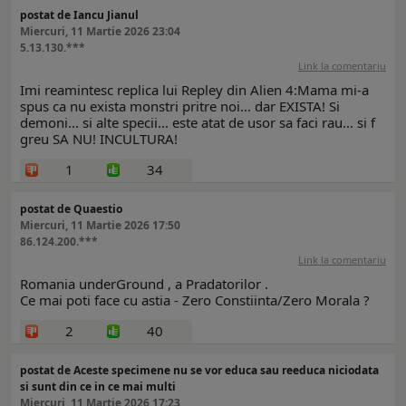
postat de Iancu Jianul
Miercuri, 11 Martie 2026 23:04
5.13.130.***
Link la comentariu
Imi reamintesc replica lui Repley din Alien 4:Mama mi-a
spus ca nu exista monstri pritre noi... dar EXISTA! Si
demoni... si alte specii... este atat de usor sa faci rau... si f
greu SA NU! INCULTURA!
1
34
postat de Quaestio
Miercuri, 11 Martie 2026 17:50
86.124.200.***
Link la comentariu
Romania underGround , a Pradatorilor .
Ce mai poti face cu astia - Zero Constiinta/Zero Morala ?
2
40
postat de Aceste specimene nu se vor educa sau reeduca niciodata
si sunt din ce in ce mai multi
Miercuri, 11 Martie 2026 17:23