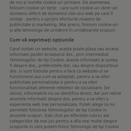
de noi și numite cookie-uri primare. De asemenea,
folosim cookie-uri terțe - care sunt cookie-uri dintr-un
domeniu diferit de domeniul site-ului web pe care îl
vizitați - pentru a sprijini eforturile noastre de
publicitate și marketing. Mai precis, folosim cookie-uri
și alte tehnologii de urmărire în următoarele scopuri:
Cum vă exprimați opțiunile
Cand vizitati un website, acesta poate plasa sau accesa
informatii pe/din browserul dvs., prin intermediul
Tehnologiilor de tip Cookie. Aceste informatii ar putea
fi despre dvs., preferintele dvs. sau despre dispozitivul
dvs. si sunt folosite pentru a face ca website-ul sa
functioneze asa cum va asteptati, pentru a va oferi
publicitate personalizata si pentru a va oferi
functionalitati aferente retelelor de socializare. De
obicei, informatiile nu va identifica direct, dar pot retine
anumite informatii despre dvs. pentru a va oferi o
experienta web mai personalizata. Puteti alege sa nu
permiteti folosirea Tehnologiilor de tip Cookie in
anumite scopuri. Dati click pe diferitele rubrici ale
categoriilor de mai jos pentru a afla mai multe despre
scopurile in care putem folosi Tehnologii de tip Cookie