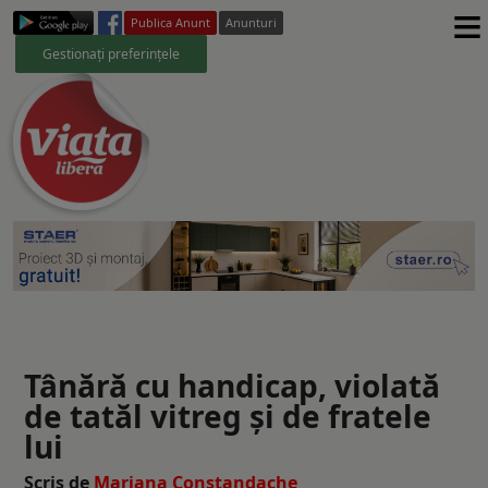
≡
Publica Anunt
Anunturi
Gestionați preferințele
Tânără cu handicap, violată
de tatăl vitreg și de fratele
lui
Scris de
Mariana Constandache