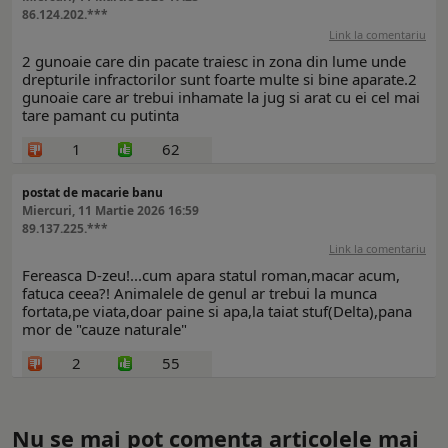
86.124.202.***
Link la comentariu
2 gunoaie care din pacate traiesc in zona din lume unde
drepturile infractorilor sunt foarte multe si bine aparate.2
gunoaie care ar trebui inhamate la jug si arat cu ei cel mai
tare pamant cu putinta
1
62
postat de macarie banu
Miercuri, 11 Martie 2026 16:59
89.137.225.***
Link la comentariu
Fereasca D-zeu!...cum apara statul roman,macar acum,
fatuca ceea?! Animalele de genul ar trebui la munca
fortata,pe viata,doar paine si apa,la taiat stuf(Delta),pana
mor de "cauze naturale"
2
55
Nu se mai pot comenta articolele mai