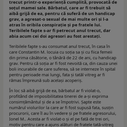
trecut printr-o experiență cumplită, provocată de
soțul mamei sale. Bărbatul, care ar fi trebuit să
aibă grijă de ea, pentru că suferă de un handicap
grav, a agresat-o sexual de mai multe ori și l-a
atras în oribila conspirație și pe fratele lui.
Teribilele fapte s-ar fi petrecut anul trecut, dar
abia acum cei doi agresori au fost arestați.
Teribilele fapte s-au consumat anul trecut, în casa în
care Constantin M. locuia cu soția sa și cu fiica femeii
din prima căsătorie, o tânără de 22 de ani, cu handicap
grav. Pentru că soția ar fi fost nevoită ca, din cauza unei
boli incurabile de care suferea, să se interneze în spital
pentru perioade mai lungi, fata și tatăl vitreg ar fi
rămas împreună sub același acoperiș.
În loc să aibă grijă de ea, bărbatul ar fi violat-o,
profitând de imposibilitatea tinerei de a-și exprima
consimțământul și de a se împotrivi. Șapte este
numărul violurilor la care ar fi fost supusă fata, susțin
procurorii, care îl au în vedere și pe fratele agresorului,
Ionel M.. Acesta ar fi violat-o și el pe fată de trei ori,
motiv pentru care a ajuns alături de fratele tată-vitreg