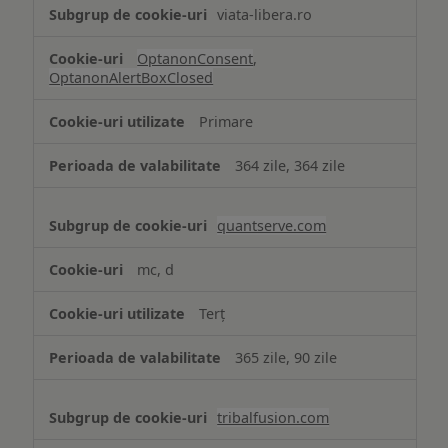
viata-libera.ro
OptanonConsent
,
OptanonAlertBoxClosed
Primare
364 zile, 364 zile
quantserve.com
mc, d
Terț
365 zile, 90 zile
tribalfusion.com