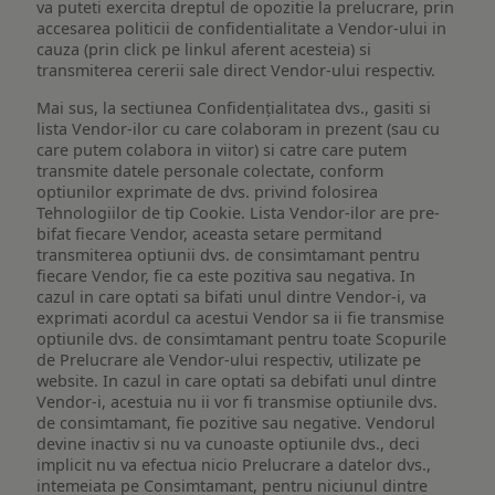
va puteti exercita dreptul de opozitie la prelucrare, prin
accesarea politicii de confidentialitate a Vendor-ului in
cauza (prin click pe linkul aferent acesteia) si
transmiterea cererii sale direct Vendor-ului respectiv.
Mai sus, la sectiunea Confidențialitatea dvs., gasiti si
lista Vendor-ilor cu care colaboram in prezent (sau cu
care putem colabora in viitor) si catre care putem
transmite datele personale colectate, conform
optiunilor exprimate de dvs. privind folosirea
Tehnologiilor de tip Cookie. Lista Vendor-ilor are pre-
bifat fiecare Vendor, aceasta setare permitand
transmiterea optiunii dvs. de consimtamant pentru
fiecare Vendor, fie ca este pozitiva sau negativa. In
cazul in care optati sa bifati unul dintre Vendor-i, va
exprimati acordul ca acestui Vendor sa ii fie transmise
optiunile dvs. de consimtamant pentru toate Scopurile
de Prelucrare ale Vendor-ului respectiv, utilizate pe
website. In cazul in care optati sa debifati unul dintre
Vendor-i, acestuia nu ii vor fi transmise optiunile dvs.
de consimtamant, fie pozitive sau negative. Vendorul
devine inactiv si nu va cunoaste optiunile dvs., deci
implicit nu va efectua nicio Prelucrare a datelor dvs.,
intemeiata pe Consimtamant, pentru niciunul dintre