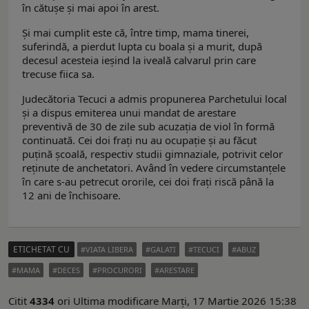
în cătușe și mai apoi în arest.
Și mai cumplit este că, între timp, mama tinerei,
suferindă, a pierdut lupta cu boala și a murit, după
decesul acesteia ieșind la iveală calvarul prin care
trecuse fiica sa.
Judecătoria Tecuci a admis propunerea Parchetului local
și a dispus emiterea unui mandat de arestare
preventivă de 30 de zile sub acuzația de viol în formă
continuată. Cei doi frați nu au ocupație și au făcut
puțină școală, respectiv studii gimnaziale, potrivit celor
reținute de anchetatori. Având în vedere circumstanțele
în care s-au petrecut ororile, cei doi frați riscă până la
12 ani de închisoare.
ETICHETAT CU
VIATA LIBERA
GALATI
TECUCI
ABUZ
MAMA
DECES
PROCURORI
ARESTARE
Citit
4334
ori
Ultima modificare Marți, 17 Martie 2026 15:38