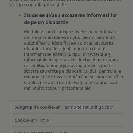
dvs. în scopurile prezentate.
Stocarea și/sau accesarea informațiilor
de pe un dispozitiv
Modulele cookie, dispozitivele sau identificatorii
online similari (de exemplu, identificatorii de
autentificare, identificatorii alocați aleatoriu,
identificatorii de rețea) împreună cu alte
informații (de exemplu, tipul browserului și
informațiile despre acesta, limba, dimensiunea
ecranului, tehnologiile acceptate etc.) pot fi
stocate sau citite pe dispozitivul dvs. pentru a le
recunoaște de fiecare dată când se conectează la
o aplicație sau la un site web, pentru unul sau
mai multe scopuri prezentate aici.
Stocarea
admp-tc-sati.adtlgc.com
și/sau
accesarea
cX_P
informațiilor
de