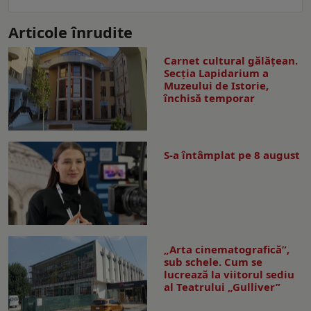
Articole înrudite
Carnet cultural gălăţean.
Secţia Lapidarium a
Muzeului de Istorie,
închisă temporar
S-a întâmplat pe 8 august
„Arta cinematografică”,
sub schele. Cum se
lucrează la viitorul sediu
al Teatrului „Gulliver”