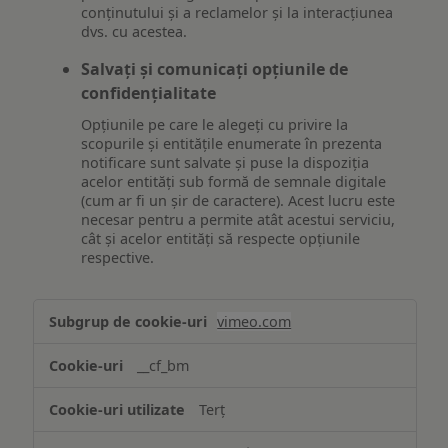
conținutului și a reclamelor și la interacțiunea
dvs. cu acestea.
Salvați și comunicați opțiunile de
confidențialitate
Opțiunile pe care le alegeți cu privire la
scopurile și entitățile enumerate în prezenta
notificare sunt salvate și puse la dispoziția
acelor entități sub formă de semnale digitale
(cum ar fi un șir de caractere). Acest lucru este
necesar pentru a permite atât acestui serviciu,
cât și acelor entități să respecte opțiunile
respective.
Asigurarea
vimeo.com
funcționalităților
website-
__cf_bm
ului
Terț