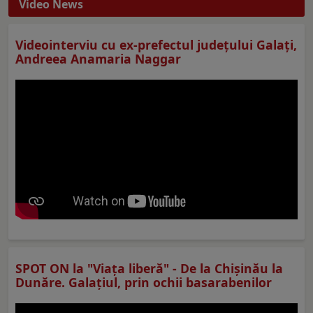
Video News
Videointerviu cu ex-prefectul judeţului Galaţi,
Andreea Anamaria Naggar
SPOT ON la "Viaţa liberă" - De la Chișinău la
Dunăre. Galațiul, prin ochii basarabenilor