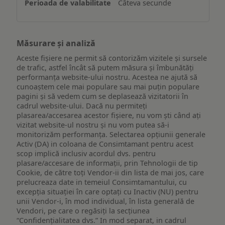
Câteva secunde
Măsurare și analiză
Aceste fișiere ne permit să contorizăm vizitele și sursele
de trafic, astfel încât să putem măsura și îmbunătăți
performanța website-ului nostru. Acestea ne ajută să
cunoaștem cele mai populare sau mai puțin populare
pagini și să vedem cum se deplasează vizitatorii în
cadrul website-ului. Dacă nu permiteți
plasarea/accesarea acestor fișiere, nu vom ști când ați
vizitat website-ul nostru și nu vom putea să-i
monitorizăm performanța. Selectarea opțiunii generale
Activ (DA) in coloana de Consimtamant pentru acest
scop implică inclusiv acordul dvs. pentru
plasare/accesare de informații, prin Tehnologii de tip
Cookie, de către toți Vendor-ii din lista de mai jos, care
prelucreaza date in temeiul Consimtamantului, cu
excepția situației în care optați cu Inactiv (NU) pentru
unii Vendor-i, în mod individual, în lista generală de
Vendori, pe care o regăsiți la secțiunea
“Confidențialitatea dvs.” In mod separat, in cadrul