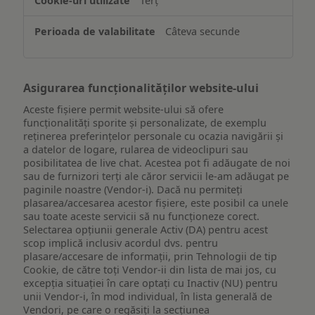
Terț
pe
un
Câteva secunde
dispozitiv
Asigurarea funcționalităților website-ului
Aceste fișiere permit website-ului să ofere
funcționalități sporite și personalizate, de exemplu
reţinerea preferinţelor personale cu ocazia navigării și
a datelor de logare, rularea de videoclipuri sau
posibilitatea de live chat. Acestea pot fi adăugate de noi
sau de furnizori terți ale căror servicii le-am adăugat pe
paginile noastre (Vendor-i). Dacă nu permiteți
plasarea/accesarea acestor fișiere, este posibil ca unele
sau toate aceste servicii să nu funcționeze corect.
Selectarea opțiunii generale Activ (DA) pentru acest
scop implică inclusiv acordul dvs. pentru
plasare/accesare de informații, prin Tehnologii de tip
Cookie, de către toți Vendor-ii din lista de mai jos, cu
excepția situației în care optați cu Inactiv (NU) pentru
unii Vendor-i, în mod individual, în lista generală de
Vendori, pe care o regăsiți la secțiunea