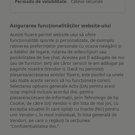
Câteva secunde
dispozitiv
Asigurarea funcționalităților website-ului
Aceste fișiere permit website-ului să ofere
funcționalități sporite și personalizate, de exemplu
reţinerea preferinţelor personale cu ocazia navigării și
a datelor de logare, rularea de videoclipuri sau
posibilitatea de live chat. Acestea pot fi adăugate de noi
sau de furnizori terți ale căror servicii le-am adăugat pe
paginile noastre (Vendor-i). Dacă nu permiteți
plasarea/accesarea acestor fișiere, este posibil ca unele
sau toate aceste servicii să nu funcționeze corect.
Selectarea opțiunii generale Activ (DA) pentru acest
scop implică inclusiv acordul dvs. pentru
plasare/accesare de informații, prin Tehnologii de tip
Cookie, de către toți Vendor-ii din lista de mai jos, cu
excepția situației în care optați cu Inactiv (NU) pentru
unii Vendor-i, în mod individual, în lista generală de
Vendori, pe care o regăsiți la secțiunea
“Confidențialitatea dvs.”.