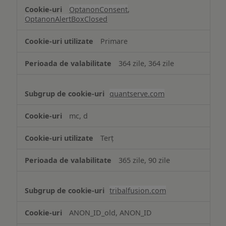
OptanonConsent
,
OptanonAlertBoxClosed
Primare
364 zile, 364 zile
quantserve.com
mc, d
Terț
365 zile, 90 zile
tribalfusion.com
ANON_ID_old, ANON_ID