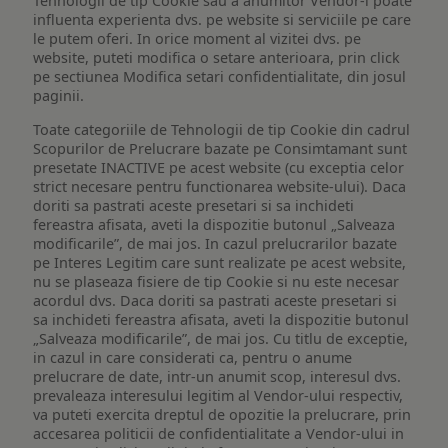
Tehnologii de tip Cookie sau a anumitor Vendor-i poate
influenta experienta dvs. pe website si serviciile pe care
le putem oferi. In orice moment al vizitei dvs. pe
website, puteti modifica o setare anterioara, prin click
pe sectiunea Modifica setari confidentialitate, din josul
paginii.
Toate categoriile de Tehnologii de tip Cookie din cadrul
Scopurilor de Prelucrare bazate pe Consimtamant sunt
presetate INACTIVE pe acest website (cu exceptia celor
strict necesare pentru functionarea website-ului). Daca
doriti sa pastrati aceste presetari si sa inchideti
fereastra afisata, aveti la dispozitie butonul „Salveaza
modificarile”, de mai jos. In cazul prelucrarilor bazate
pe Interes Legitim care sunt realizate pe acest website,
nu se plaseaza fisiere de tip Cookie si nu este necesar
acordul dvs. Daca doriti sa pastrati aceste presetari si
sa inchideti fereastra afisata, aveti la dispozitie butonul
„Salveaza modificarile”, de mai jos. Cu titlu de exceptie,
in cazul in care considerati ca, pentru o anume
prelucrare de date, intr-un anumit scop, interesul dvs.
prevaleaza interesului legitim al Vendor-ului respectiv,
va puteti exercita dreptul de opozitie la prelucrare, prin
accesarea politicii de confidentialitate a Vendor-ului in