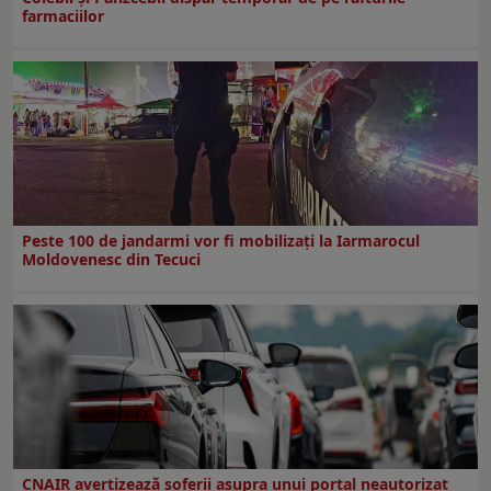
farmaciilor
Peste 100 de jandarmi vor fi mobilizați la Iarmarocul
Moldovenesc din Tecuci
CNAIR avertizează șoferii asupra unui portal neautorizat