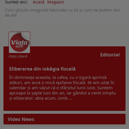
Sunteți aici:
Acasă
Magazin
Cum ghicim imaginile fabricate cu AI și cum ne putem feri
de ele
Editorial
Viaţa Liberă
Eliberarea din iobăgia fiscală
În dimineața aceasta, la cafea, cu o țigară aprinsă
alături, am avut o mică epifanie fiscală. M-am uitat în
calendar și am văzut că e sfârșitul lunii iulie. Suntem
aproape la șapte luni din an, iar gândul a venit simplu
și eliberator: abia acum, simb ...
Video News