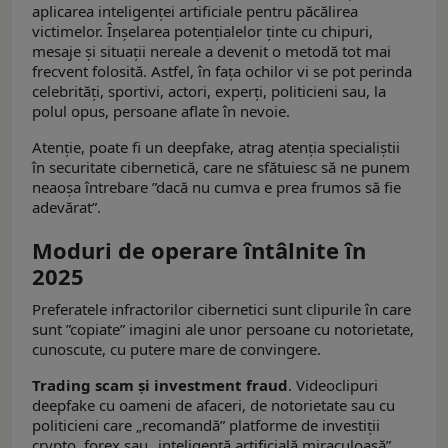
aplicarea inteligenței artificiale pentru păcălirea
victimelor. Înșelarea potențialelor ținte cu chipuri,
mesaje și situații nereale a devenit o metodă tot mai
frecvent folosită. Astfel, în fața ochilor vi se pot perinda
celebrități, sportivi, actori, experți, politicieni sau, la
polul opus, persoane aflate în nevoie.
Atenție, poate fi un deepfake, atrag atenția specialiștii
în securitate cibernetică, care ne sfătuiesc să ne punem
neaoșa întrebare ”dacă nu cumva e prea frumos să fie
adevărat”.
Moduri de operare întâlnite în
2025
Preferatele infractorilor cibernetici sunt clipurile în care
sunt ”copiate” imagini ale unor persoane cu notorietate,
cunoscute, cu putere mare de convingere.
Trading scam și investment fraud
. Videoclipuri
deepfake cu oameni de afaceri, de notorietate sau cu
politicieni care „recomandă” platforme de investiții
crypto, forex sau „inteligență artificială miraculoasă”