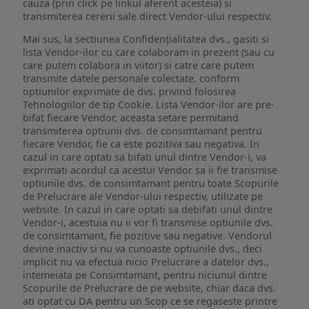
cauza (prin click pe linkul aferent acesteia) si
transmiterea cererii sale direct Vendor-ului respectiv.
Mai sus, la sectiunea Confidențialitatea dvs., gasiti si
lista Vendor-ilor cu care colaboram in prezent (sau cu
care putem colabora in viitor) si catre care putem
transmite datele personale colectate, conform
optiunilor exprimate de dvs. privind folosirea
Tehnologiilor de tip Cookie. Lista Vendor-ilor are pre-
bifat fiecare Vendor, aceasta setare permitand
transmiterea optiunii dvs. de consimtamant pentru
fiecare Vendor, fie ca este pozitiva sau negativa. In
cazul in care optati sa bifati unul dintre Vendor-i, va
exprimati acordul ca acestui Vendor sa ii fie transmise
optiunile dvs. de consimtamant pentru toate Scopurile
de Prelucrare ale Vendor-ului respectiv, utilizate pe
website. In cazul in care optati sa debifati unul dintre
Vendor-i, acestuia nu ii vor fi transmise optiunile dvs.
de consimtamant, fie pozitive sau negative. Vendorul
devine inactiv si nu va cunoaste optiunile dvs., deci
implicit nu va efectua nicio Prelucrare a datelor dvs.,
intemeiata pe Consimtamant, pentru niciunul dintre
Scopurile de Prelucrare de pe website, chiar daca dvs.
ati optat cu DA pentru un Scop ce se regaseste printre