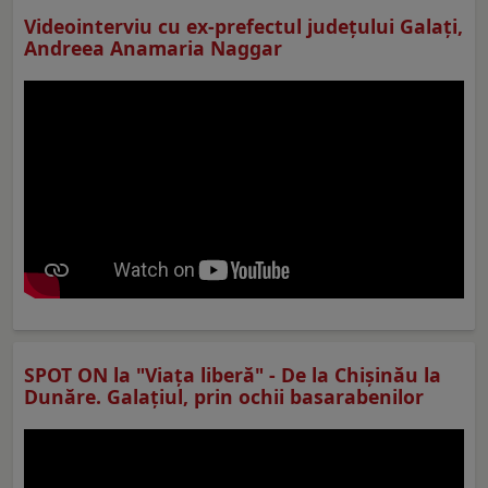
Videointerviu cu ex-prefectul judeţului Galaţi,
Andreea Anamaria Naggar
SPOT ON la "Viaţa liberă" - De la Chișinău la
Dunăre. Galațiul, prin ochii basarabenilor