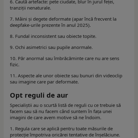
6. Caută artefacte: pete ciudate, blur în jurul feței,
tranziții nenaturale.
7. Mâini și degete deformate (apar încă frecvent la
deepfake-urile prezente în anul 2025).
8. Fundal inconsistent sau obiecte topite.
9. Ochi asimetrici sau pupile anormale.
10. Păr anormal sau îmbrăcăminte care nu are sens
fizic.
11. Aspecte ale unor obiecte sau bunuri din videoclip
sau imagine care par deformate.
Opt reguli de aur
Specialiștii au o scurtă listă de reguli cu ce trebuie să
facem sau să nu facem când suntem în fața unei
imagini de care avem motive să ne îndoim.
1. Regula care se aplică pentru toate măsurile de
protecție împotriva oricărei tentative de înșelăciune.