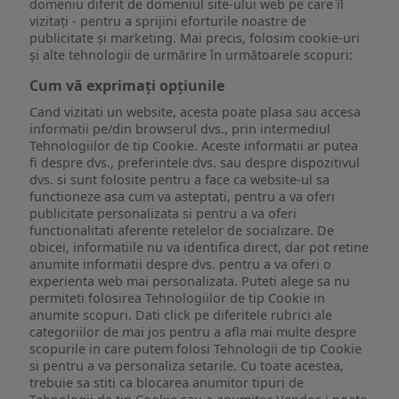
domeniu diferit de domeniul site-ului web pe care îl
vizitați - pentru a sprijini eforturile noastre de
publicitate și marketing. Mai precis, folosim cookie-uri
și alte tehnologii de urmărire în următoarele scopuri:
Cum vă exprimați opțiunile
Cand vizitati un website, acesta poate plasa sau accesa
informatii pe/din browserul dvs., prin intermediul
Tehnologiilor de tip Cookie. Aceste informatii ar putea
fi despre dvs., preferintele dvs. sau despre dispozitivul
dvs. si sunt folosite pentru a face ca website-ul sa
functioneze asa cum va asteptati, pentru a va oferi
publicitate personalizata si pentru a va oferi
functionalitati aferente retelelor de socializare. De
obicei, informatiile nu va identifica direct, dar pot retine
anumite informatii despre dvs. pentru a va oferi o
experienta web mai personalizata. Puteti alege sa nu
permiteti folosirea Tehnologiilor de tip Cookie in
anumite scopuri. Dati click pe diferitele rubrici ale
categoriilor de mai jos pentru a afla mai multe despre
scopurile in care putem folosi Tehnologii de tip Cookie
si pentru a va personaliza setarile. Cu toate acestea,
trebuie sa stiti ca blocarea anumitor tipuri de