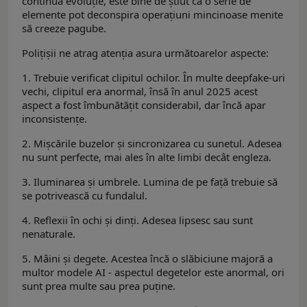
continuă evoluție, este bine de știut că o serie de
elemente pot deconspira operațiuni mincinoase menite
să creeze pagube.
Polițișii ne atrag atenţia asura următoarelor aspecte:
1. Trebuie verificat clipitul ochilor. În multe deepfake-uri
vechi, clipitul era anormal, însă în anul 2025 acest
aspect a fost îmbunătățit considerabil, dar încă apar
inconsistențe.
2. Mișcările buzelor și sincronizarea cu sunetul. Adesea
nu sunt perfecte, mai ales în alte limbi decât engleza.
3. Iluminarea și umbrele. Lumina de pe față trebuie să
se potrivească cu fundalul.
4. Reflexii în ochi și dinți. Adesea lipsesc sau sunt
nenaturale.
5. Mâini și degete. Acestea încă o slăbiciune majoră a
multor modele AI - aspectul degetelor este anormal, ori
sunt prea multe sau prea puține.