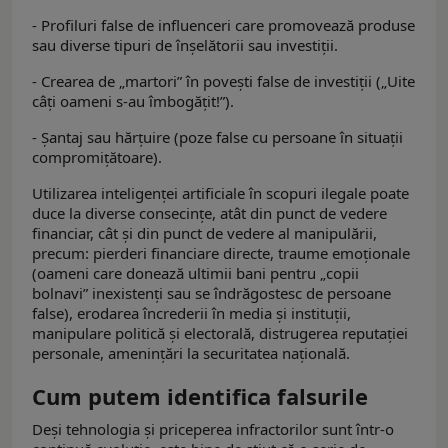
- Profiluri false de influenceri care promovează produse
sau diverse tipuri de înșelătorii sau investiții.
- Crearea de „martori” în povești false de investiții („Uite
câți oameni s-au îmbogățit!”).
- Șantaj sau hărțuire (poze false cu persoane în situații
compromițătoare).
Utilizarea inteligenței artificiale în scopuri ilegale poate
duce la diverse consecințe, atât din punct de vedere
financiar, cât și din punct de vedere al manipulării,
precum: pierderi financiare directe, traume emoționale
(oameni care donează ultimii bani pentru „copii
bolnavi” inexistenți sau se îndrăgostesc de persoane
false), erodarea încrederii în media și instituții,
manipulare politică și electorală, distrugerea reputației
personale, amenințări la securitatea națională.
Cum putem identifica falsurile
Deși tehnologia și priceperea infractorilor sunt într-o