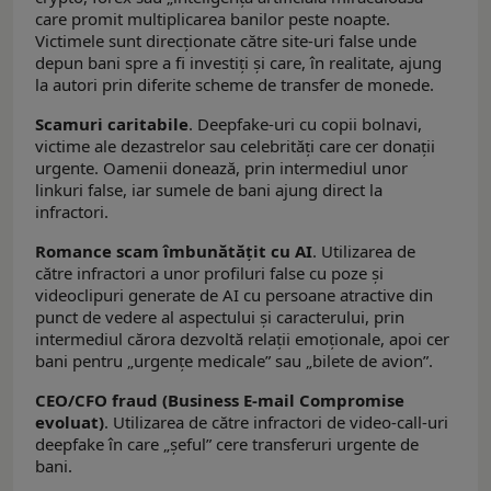
care promit multiplicarea banilor peste noapte.
Victimele sunt direcționate către site-uri false unde
depun bani spre a fi investiți și care, în realitate, ajung
la autori prin diferite scheme de transfer de monede.
Scamuri caritabile
. Deepfake-uri cu copii bolnavi,
victime ale dezastrelor sau celebrități care cer donații
urgente. Oamenii donează, prin intermediul unor
linkuri false, iar sumele de bani ajung direct la
infractori.
Romance scam îmbunătățit cu AI
. Utilizarea de
către infractori a unor profiluri false cu poze și
videoclipuri generate de AI cu persoane atractive din
punct de vedere al aspectului și caracterului, prin
intermediul cărora dezvoltă relații emoționale, apoi cer
bani pentru „urgențe medicale” sau „bilete de avion”.
CEO/CFO fraud (Business E-mail Compromise
evoluat)
. Utilizarea de către infractori de video-call-uri
deepfake în care „șeful” cere transferuri urgente de
bani.