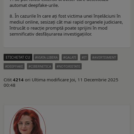
automat deepfake-urile.
8. În cazurile în care ați fost victima unei înșelăciuni în
mediul online, sesizați cât mai rapid organele judiciare,
întrucât o reacție promptă poate sprijini în mod
semnificativ desfășurarea investigațiilor.
ETICHETAT CU
VIATA LIBERA
GALATI
IT
AVERTISMENT
DEEPFAKE
CIBERNETICA
NOTORIETATE
Citit
4214
ori
Ultima modificare Joi, 11 Decembrie 2025
00:48