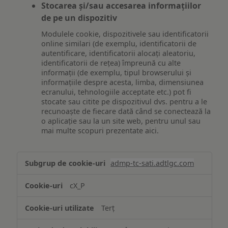
Stocarea și/sau accesarea informațiilor
de pe un dispozitiv
Modulele cookie, dispozitivele sau identificatorii
online similari (de exemplu, identificatorii de
autentificare, identificatorii alocați aleatoriu,
identificatorii de rețea) împreună cu alte
informații (de exemplu, tipul browserului și
informațiile despre acesta, limba, dimensiunea
ecranului, tehnologiile acceptate etc.) pot fi
stocate sau citite pe dispozitivul dvs. pentru a le
recunoaște de fiecare dată când se conectează la
o aplicație sau la un site web, pentru unul sau
mai multe scopuri prezentate aici.
Stocarea
admp-tc-sati.adtlgc.com
și/sau
accesarea
cX_P
informațiilor
de
Terț
pe
un