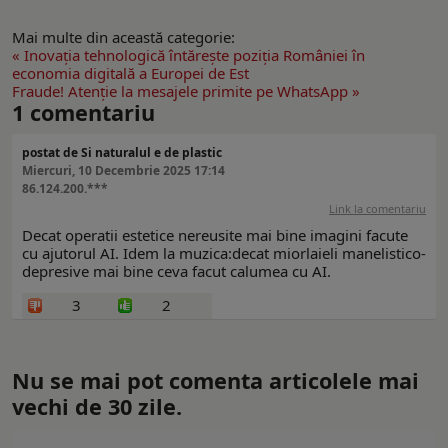
Mai multe din această categorie:
« Inovația tehnologică întărește poziția României în
economia digitală a Europei de Est
Fraude! Atenție la mesajele primite pe WhatsApp »
1
comentariu
postat de Si naturalul e de plastic
Miercuri, 10 Decembrie 2025 17:14
86.124.200.***
Link la comentariu
Decat operatii estetice nereusite mai bine imagini facute
cu ajutorul AI. Idem la muzica:decat miorlaieli manelistico-
depresive mai bine ceva facut calumea cu AI.
3
2
Nu se mai pot comenta articolele mai
vechi de 30 zile.