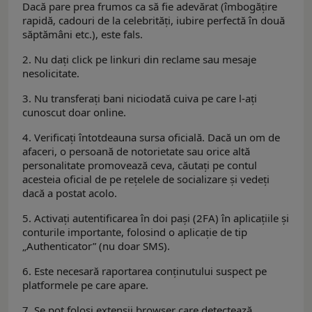
Dacă pare prea frumos ca să fie adevărat (îmbogățire
rapidă, cadouri de la celebrități, iubire perfectă în două
săptămâni etc.), este fals.
2. Nu dați click pe linkuri din reclame sau mesaje
nesolicitate.
3. Nu transferați bani niciodată cuiva pe care l-ați
cunoscut doar online.
4. Verificați întotdeauna sursa oficială. Dacă un om de
afaceri, o persoană de notorietate sau orice altă
personalitate promovează ceva, căutați pe contul
acesteia oficial de pe rețelele de socializare și vedeți
dacă a postat acolo.
5. Activați autentificarea în doi pași (2FA) în aplicațiile și
conturile importante, folosind o aplicație de tip
„Authenticator” (nu doar SMS).
6. Este necesară raportarea conținutului suspect pe
platformele pe care apare.
7. Se pot folosi extensii browser care detectează