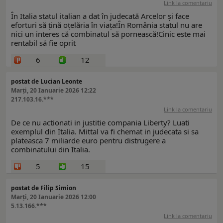
Link la comentariu
În Italia statul italian a dat în judecată Arcelor și face
eforturi să țină oțelăria în viața!În România statul nu are
nici un interes că combinatul să pornească!Cinic este mai
rentabil să fie oprit
6
12
postat de Lucian Leonte
Marți, 20 Ianuarie 2026 12:22
217.103.16.***
Link la comentariu
De ce nu actionati in justitie compania Liberty? Luati
exemplul din Italia. Mittal va fi chemat in judecata si sa
plateasca 7 miliarde euro pentru distrugere a
combinatului din Italia.
5
15
postat de Filip Simion
Marți, 20 Ianuarie 2026 12:00
5.13.166.***
Link la comentariu