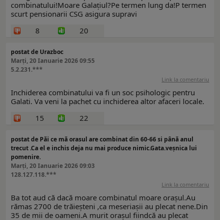
combinatului!Moare Galațiul?Pe termen lung da!P termen
scurt pensionarii CSG asigura supravi
8
20
postat de Urazboc
Marți, 20 Ianuarie 2026 09:55
5.2.231.***
Link la comentariu
Inchiderea combinatului va fi un soc psihologic pentru
Galati. Va veni la pachet cu inchiderea altor afaceri locale.
15
22
postat de Păi ce mă orasul are combinat din 60-66 si până anul
trecut .Ca el e inchis deja nu mai produce nimic.Gata.veșnica lui
pomenire.
Marți, 20 Ianuarie 2026 09:03
128.127.118.***
Link la comentariu
Ba tot aud că dacă moare combinatul moare orașul.Au
rămas 2700 de trăieșteni ,ca meseriașii au plecat nene.Din
35 de mii de oameni.A murit orașul fiindcă au plecat