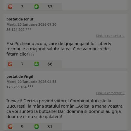
3
33
postat de Ionut
Marți, 20 Ianuarie 2026 07:30
86.124.202.***
Link la comentariu
E si Pucheanu acolo, care de grija angajatilor Liberty
tocmai le-a majorat salubritatea. Cine va mai crede ,
fatarnicilor???
7
56
postat de Virgil
Marți, 20 Ianuarie 2026 04:55
173.255.164.***
Link la comentariu
Inexact! Decizia privind viitorul Combinatului este la
București, la mâna statului român...Adica la mana voastra
ca voi sunteti la butoane! Dar doamna si domnul au grija
doar de ei nu si de galateni!
9
31