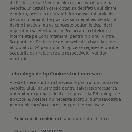
de Prelucrare ale Vendor-ului respectiv, utilizate pe
website. In cazul in care optati sa debifati unul dintre
Vendor-i, acestuia nu ii vor fi transmise optiunile dvs.
de consimtamant, fie pozitive sau negative. Vendorul
devine inactiv si nu va cunoaste optiunile dvs., deci
implicit nu va efectua nicio Prelucrare a datelor dvs.,
intemeiata pe Consimtamant, pentru niciunul dintre
Scopurile de Prelucrare de pe website, chiar daca dvs.
ati optat cu DA pentru un Scop ce se regaseste printre
Scopurile de Prelucrare ale respectivului Vendor
inactivat.
Tehnologii de tip Cookie strict necesare
Aceste fisiere sunt strict necesare pentru functionarea
website-ului, inclusiv cele pentru salvarea/procesarea
optiunilor exprimate de dvs. cu privire la Tehnologii de
tip Cookie. Acestea nu necesita acordul dumneavoastra
pentru plasare/accesare si nu pot fi dezactivate.
Tehnologii
anunturi.viata-libera.ro
de
tip
PHPSESSID