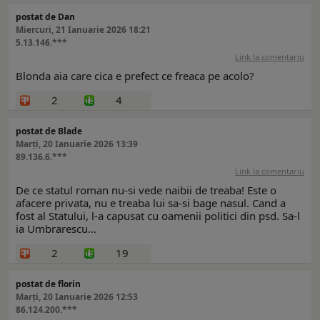
postat de Dan
Miercuri, 21 Ianuarie 2026 18:21
5.13.146.***
Link la comentariu
Blonda aia care cica e prefect ce freaca pe acolo?
2
4
postat de Blade
Marți, 20 Ianuarie 2026 13:39
89.136.6.***
Link la comentariu
De ce statul roman nu-si vede naibii de treaba! Este o
afacere privata, nu e treaba lui sa-si bage nasul. Cand a
fost al Statului, l-a capusat cu oamenii politici din psd. Sa-l
ia Umbrarescu...
2
19
postat de florin
Marți, 20 Ianuarie 2026 12:53
86.124.200.***