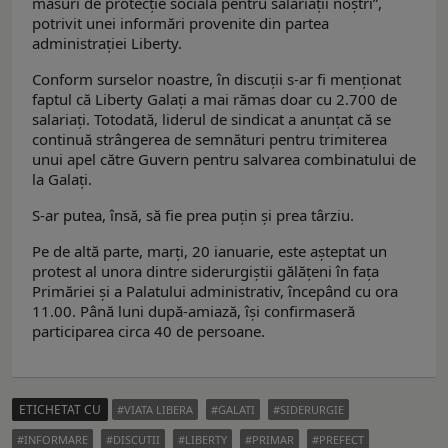
măsuri de protecție socială pentru salariații noștri”,
potrivit unei informări provenite din partea
administrației Liberty.
Conform surselor noastre, în discuții s-ar fi menționat
faptul că Liberty Galați a mai rămas doar cu 2.700 de
salariați. Totodată, liderul de sindicat a anunțat că se
continuă strângerea de semnături pentru trimiterea
unui apel către Guvern pentru salvarea combinatului de
la Galați.
S-ar putea, însă, să fie prea puțin și prea târziu.
Pe de altă parte, marți, 20 ianuarie, este așteptat un
protest al unora dintre siderurgiștii gălățeni în fața
Primăriei și a Palatului administrativ, începând cu ora
11.00. Până luni după-amiază, îşi confirmaseră
participarea circa 40 de persoane.
ETICHETAT CU
VIATA LIBERA
GALATI
SIDERURGIE
INFORMARE
DISCUTII
LIBERTY
PRIMAR
PREFECT