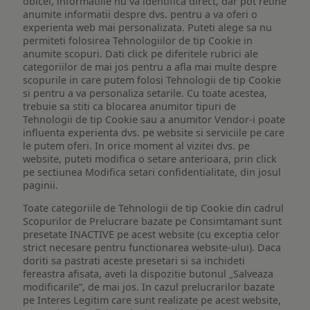
obicei, informatiile nu va identifica direct, dar pot retine
anumite informatii despre dvs. pentru a va oferi o
experienta web mai personalizata. Puteti alege sa nu
permiteti folosirea Tehnologiilor de tip Cookie in
anumite scopuri. Dati click pe diferitele rubrici ale
categoriilor de mai jos pentru a afla mai multe despre
scopurile in care putem folosi Tehnologii de tip Cookie
si pentru a va personaliza setarile. Cu toate acestea,
trebuie sa stiti ca blocarea anumitor tipuri de
Tehnologii de tip Cookie sau a anumitor Vendor-i poate
influenta experienta dvs. pe website si serviciile pe care
le putem oferi. In orice moment al vizitei dvs. pe
website, puteti modifica o setare anterioara, prin click
pe sectiunea Modifica setari confidentialitate, din josul
paginii.
Toate categoriile de Tehnologii de tip Cookie din cadrul
Scopurilor de Prelucrare bazate pe Consimtamant sunt
presetate INACTIVE pe acest website (cu exceptia celor
strict necesare pentru functionarea website-ului). Daca
doriti sa pastrati aceste presetari si sa inchideti
fereastra afisata, aveti la dispozitie butonul „Salveaza
modificarile”, de mai jos. In cazul prelucrarilor bazate
pe Interes Legitim care sunt realizate pe acest website,