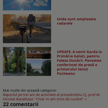
Unde sunt amplasate
radarele
UPDATE. A venit Garda la
Primăria Galaţi, pentru
Faleza Dunării. Povestea
conferinţei de presă a
primarului Ionuţ
Pucheanu
Mai multe din această categorie:
Raportul pe trei ani de activitate al preşedintelui CJ, prof.dr.
Nicolae Bacalbaşa: "Chiar m-am ţinut de cuvânt!" »
22
comentarii