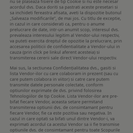
nu se plaseaza fisiere de tip Cookie si nu este necesar
acordul dvs. Daca doriti sa pastrati aceste presetari si
sa inchideti fereastra afisata, aveti la dispozitie butonul
„Salveaza modificarile”, de mai jos. Cu titlu de exceptie,
in cazul in care considerati ca, pentru o anume
prelucrare de date, intr-un anumit scop, interesul dvs.
prevaleaza interesului legitim al Vendor-ului respectiv,
va puteti exercita dreptul de opozitie la prelucrare, prin
accesarea politicii de confidentialitate a Vendor-ului in
cauza (prin click pe linkul aferent acesteia) si
transmiterea cererii sale direct Vendor-ului respectiv.
Mai sus, la sectiunea Confidențialitatea dvs., gasiti si
lista Vendor-ilor cu care colaboram in prezent (sau cu
care putem colabora in viitor) si catre care putem
transmite datele personale colectate, conform
optiunilor exprimate de dvs. privind folosirea
Tehnologiilor de tip Cookie. Lista Vendor-ilor are pre-
bifat fiecare Vendor, aceasta setare permitand
transmiterea optiunii dvs. de consimtamant pentru
fiecare Vendor, fie ca este pozitiva sau negativa. In
cazul in care optati sa bifati unul dintre Vendor-i, va
exprimati acordul ca acestui Vendor sa ii fie transmise
optiunile dvs. de consimtamant pentru toate Scopurile