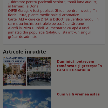
„Hidratare pentru pacienții seniori”, toată luna august,
în farmaciile Dona
OJFIR Galați: A fost publicat Ghidul pentru investiții în
floricultură, plante medicinale și aromatice
Cartel ALFA cere ca DNA și DIICOT să verifice modul în
care s-au închis centralele pe bază de cărbune
Alertă la Priza Dunării. Alimentarea cu apă a unei
jumătăţi din populaţia Galațiului stă într-un singur
grătar de admisie
Articole înrudite
Duminică, petrecem
româneşte şi greceşte în
Centrul Galaţiului
Cum va fi vremea astăzi