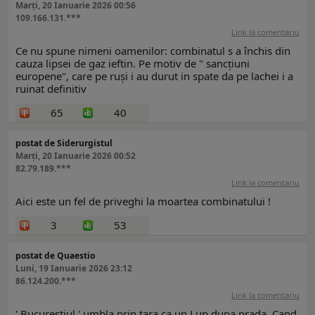
Marți, 20 Ianuarie 2026 00:56
109.166.131.***
Link la comentariu
Ce nu spune nimeni oamenilor: combinatul s a închis din
cauza lipsei de gaz ieftin. Pe motiv de " sancțiuni
europene", care pe ruși i au durut in spate da pe lachei i a
ruinat definitiv
65
40
postat de Siderurgistul
Marți, 20 Ianuarie 2026 00:52
82.79.189.***
Link la comentariu
Aici este un fel de priveghi la moartea combinatului !
3
53
postat de Quaestio
Luni, 19 Ianuarie 2026 23:12
86.124.200.***
Link la comentariu
' Bucurestiul ' umbla prin tara ca un Lup dupa prada. Cand