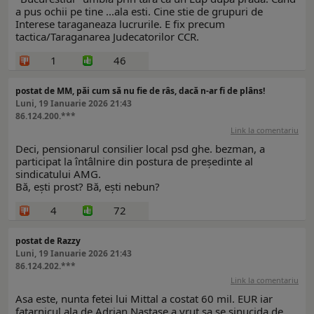
a pus ochii pe tine ...ala esti. Cine stie de grupuri de
Interese taraganeaza lucrurile. E fix precum
tactica/Taraganarea Judecatorilor CCR.
1
46
postat de MM, păi cum să nu fie de râs, dacă n-ar fi de plâns!
Luni, 19 Ianuarie 2026 21:43
86.124.200.***
Link la comentariu
Deci, pensionarul consilier local psd ghe. bezman, a
participat la întâlnire din postura de președinte al
sindicatului AMG.
Bă, ești prost? Bă, ești nebun?
4
72
postat de Razzy
Luni, 19 Ianuarie 2026 21:43
86.124.202.***
Link la comentariu
Asa este, nunta fetei lui Mittal a costat 60 mil. EUR iar
fatarnicul ala de Adrian Nastase a vrut sa se sinucida de