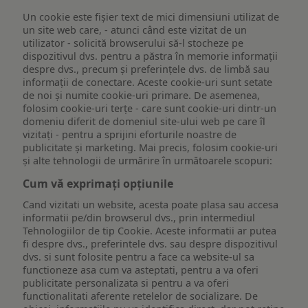
Un cookie este fişier text de mici dimensiuni utilizat de
un site web care, - atunci când este vizitat de un
utilizator - solicită browserului să-l stocheze pe
dispozitivul dvs. pentru a păstra în memorie informații
despre dvs., precum și preferințele dvs. de limbă sau
informații de conectare. Aceste cookie-uri sunt setate
de noi și numite cookie-uri primare. De asemenea,
folosim cookie-uri terțe - care sunt cookie-uri dintr-un
domeniu diferit de domeniul site-ului web pe care îl
vizitați - pentru a sprijini eforturile noastre de
publicitate și marketing. Mai precis, folosim cookie-uri
și alte tehnologii de urmărire în următoarele scopuri:
Cum vă exprimați opțiunile
Cand vizitati un website, acesta poate plasa sau accesa
informatii pe/din browserul dvs., prin intermediul
Tehnologiilor de tip Cookie. Aceste informatii ar putea
fi despre dvs., preferintele dvs. sau despre dispozitivul
dvs. si sunt folosite pentru a face ca website-ul sa
functioneze asa cum va asteptati, pentru a va oferi
publicitate personalizata si pentru a va oferi
functionalitati aferente retelelor de socializare. De