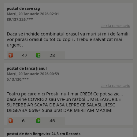
postat de save csg
Marți, 20 Ianuarie 2026 02:01
89.137.226.***
Link la comentariu
Daca se inchide combinatul orasul va muri si mii de familii
vor parasi orasul cu tot cu copii . Trebuie salvat cat mai
urgent .
47
28
postat de Iancu Jianul
Marți, 20 Ianuarie 2026 00:59
5.13.130.***
Link la comentariu
Teatru pe care nici Prostii nu-l mai CRED! Ce pot sa zic...
daca vine COVRIG2 sau vre-un razboi... MELEAGURILE
SUPERBE AR SCAPA DE ASA LEPRE CE SALASLUIESC
DEGEABA 66%+ Suna urat DAR MERITAM MAXIM!
6
46
postat de Von Bergovicz 24,3 cm Records