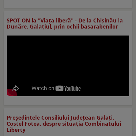
SPOT ON la "Viaţa liberă" - De la Chișinău la
Dunăre. Galațiul, prin ochii basarabenilor
Preşedintele Consiliului Judeţean Galaţi,
Costel Fotea, despre situaţia Combinatului
Liberty