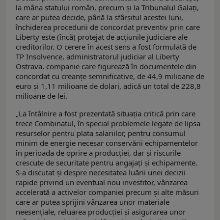
la mâna statului român, precum și la Tribunalul Galați,
care ar putea decide, până la sfârșitul acestei luni,
închiderea procedurii de concordat preventiv prin care
Liberty este (încă) protejat de acțiunile judiciare ale
creditorilor. O cerere în acest sens a fost formulată de
TP Insolvence, administratorul judiciar al Liberty
Ostrava, companie care figurează în documentele din
concordat cu creanțe semnificative, de 44,9 milioane de
euro şi 1,11 milioane de dolari, adică un total de 228,8
milioane de lei.
„La întâlnire a fost prezentată situația critică prin care
trece Combinatul, în special problemele legate de lipsa
resurselor pentru plata salariilor, pentru consumul
minim de energie necesar conservării echipamentelor
în perioada de oprire a producției, dar și riscurile
crescute de securitate pentru angajați și echipamente.
S-a discutat și despre necesitatea luării unei decizii
rapide privind un eventual nou investitor, vânzarea
accelerată a activelor companiei precum și alte măsuri
care ar putea sprijini vânzarea unor materiale
neesențiale, reluarea producției și asigurarea unor