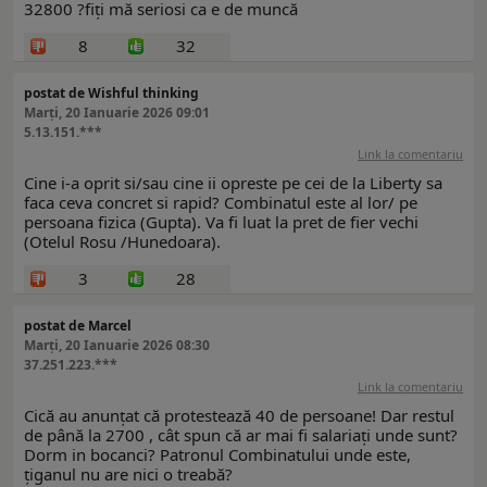
32800 ?fiți mă seriosi ca e de muncă
8
32
postat de Wishful thinking
Marți, 20 Ianuarie 2026 09:01
5.13.151.***
Link la comentariu
Cine i-a oprit si/sau cine ii opreste pe cei de la Liberty sa
faca ceva concret si rapid? Combinatul este al lor/ pe
persoana fizica (Gupta). Va fi luat la pret de fier vechi
(Otelul Rosu /Hunedoara).
3
28
postat de Marcel
Marți, 20 Ianuarie 2026 08:30
37.251.223.***
Link la comentariu
Cică au anunțat că protestează 40 de persoane! Dar restul
de până la 2700 , cât spun că ar mai fi salariați unde sunt?
Dorm in bocanci? Patronul Combinatului unde este,
țiganul nu are nici o treabă?