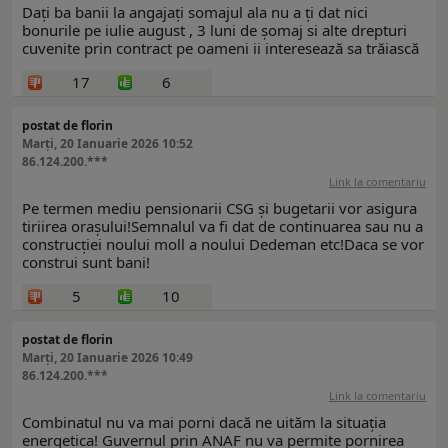
Dați ba banii la angajați somajul ala nu a ți dat nici
bonurile pe iulie august , 3 luni de șomaj si alte drepturi
cuvenite prin contract pe oameni ii interesează sa trăiască
17
6
postat de florin
Marți, 20 Ianuarie 2026 10:52
86.124.200.***
Link la comentariu
Pe termen mediu pensionarii CSG și bugetarii vor asigura
tiriirea orașului!Semnalul va fi dat de continuarea sau nu a
construcției noului moll a noului Dedeman etc!Daca se vor
construi sunt bani!
5
10
postat de florin
Marți, 20 Ianuarie 2026 10:49
86.124.200.***
Link la comentariu
Combinatul nu va mai porni dacă ne uităm la situația
energetica! Guvernul prin ANAF nu va permite pornirea