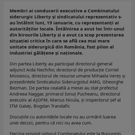
Membri ai conducerii executive a Combinatului
siderurgic Liberty și sindicatului reprezentativ s-
au întâlnit luni, 19 ianuarie, cu reprezentanți ai
autorităților locale. Întâlnirea a avut loc într-unul
din birourile Liberty și a avut ca scop prezentarea
situației critice în care se află cea mai mare
unitate siderurgică din România, fost pilon al
industriei gălățene și naționale.
Din partea Liberty au participat directorul general
adjunct Aida Nechifor, directorul de producție Cornel
Moisescu, directorul de resurse umane Mihaela Vereș și
președintele Sindicatului Siderurgistul AMG, Gheorghe
Bezman. De partea cealaltă a mesei au stat prefectul
Andreea Naggar, primarul Ionuț Pucheanu, directorul
executiv al AJOFM, Marius Nicula, și inspectorul șef al
ITM Galați, Bogdan Trandafir.
Discuțiile cu autoritățile locale nu au urmărit luarea
unei decizii, pentru că nici nu avea cum.
Decizia privind viitorul Combinatului este la București,