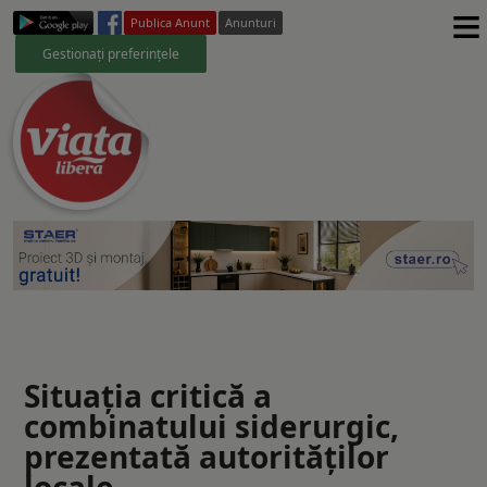
≡
Publica Anunt
Anunturi
Gestionați preferințele
Situația critică a
combinatului siderurgic,
prezentată autorităților
locale