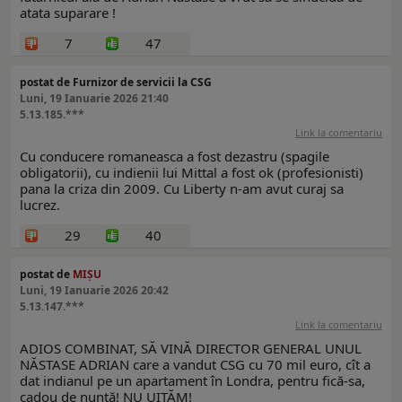
atata suparare !
7
47
postat de Furnizor de servicii la CSG
Luni, 19 Ianuarie 2026 21:40
5.13.185.***
Link la comentariu
Cu conducere romaneasca a fost dezastru (spagile
obligatorii), cu indienii lui Mittal a fost ok (profesionisti)
pana la criza din 2009. Cu Liberty n-am avut curaj sa
lucrez.
29
40
postat de
MIȘU
Luni, 19 Ianuarie 2026 20:42
5.13.147.***
Link la comentariu
ADIOS COMBINAT, SĂ VINĂ DIRECTOR GENERAL UNUL
NĂSTASE ADRIAN care a vandut CSG cu 70 mil euro, cît a
dat indianul pe un apartament în Londra, pentru fică-sa,
cadou de nuntă! NU UITĂM!