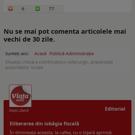
6
77
Nu se mai pot comenta articolele mai
vechi de 30 zile.
Sunteți aici:
Acasă
Politică Administrație
Situația critică a combinatului siderurgic, prezentată
autorităților locale
Editorial
Viaţa Liberă
Eliberarea din iobăgia fiscală
În dimineața aceasta, la cafea, cu o țigară aprinsă