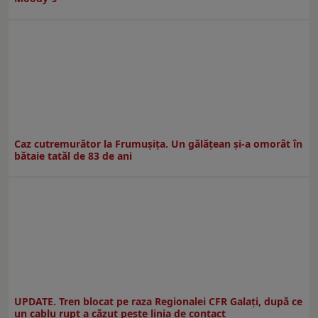
Caz cutremurător la Frumușița. Un gălățean și-a omorât în
bătaie tatăl de 83 de ani
UPDATE. Tren blocat pe raza Regionalei CFR Galați, după ce
un cablu rupt a căzut peste linia de contact