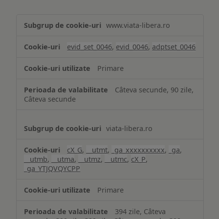
Măsurare
www.viata-libera.ro
și
analiză
evid_set_0046
,
evid_0046
,
adptset_0046
Primare
Câteva secunde, 90 zile,
Câteva secunde
viata-libera.ro
cX_G
,
__utmt
,
_ga_xxxxxxxxxx
,
_ga
,
__utmb
,
__utma
,
__utmz
,
__utmc
,
cX_P
,
_ga_YTJQVQYCPP
Primare
394 zile, Câteva