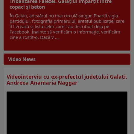
Tribalizarea Falezei. Galațiul împărțit între
copaci și beton
În Galați, adevărul nu mai circulă singur. Poartă sigla
partidului, fotografia primarului, antetul publicației care
îl livrează și lista celor care l-au distribuit deja pe
Facebook. Înainte să verificăm o informație, verificăm
cine a rostit-o. Dacă v ...
Video News
Videointerviu cu ex-prefectul judeţului Galaţi,
Andreea Anamaria Naggar