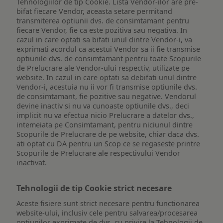
Tehnologiilor de tip Cookie. Lista Vendor-ilor are pre-
bifat fiecare Vendor, aceasta setare permitand
transmiterea optiunii dvs. de consimtamant pentru
fiecare Vendor, fie ca este pozitiva sau negativa. In
cazul in care optati sa bifati unul dintre Vendor-i, va
exprimati acordul ca acestui Vendor sa ii fie transmise
optiunile dvs. de consimtamant pentru toate Scopurile
de Prelucrare ale Vendor-ului respectiv, utilizate pe
website. In cazul in care optati sa debifati unul dintre
Vendor-i, acestuia nu ii vor fi transmise optiunile dvs.
de consimtamant, fie pozitive sau negative. Vendorul
devine inactiv si nu va cunoaste optiunile dvs., deci
implicit nu va efectua nicio Prelucrare a datelor dvs.,
intemeiata pe Consimtamant, pentru niciunul dintre
Scopurile de Prelucrare de pe website, chiar daca dvs.
ati optat cu DA pentru un Scop ce se regaseste printre
Scopurile de Prelucrare ale respectivului Vendor
inactivat.
Tehnologii de tip Cookie strict necesare
Aceste fisiere sunt strict necesare pentru functionarea
website-ului, inclusiv cele pentru salvarea/procesarea
optiunilor exprimate de dvs. cu privire la Tehnologii de