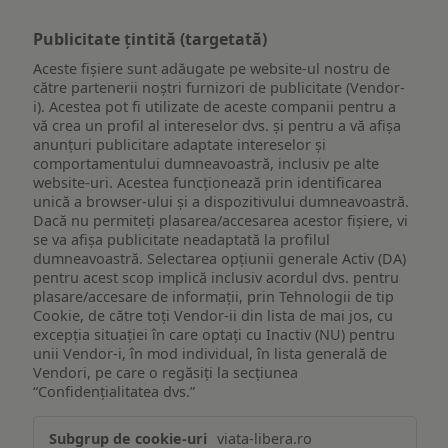
Publicitate țintită (targetată)
Aceste fișiere sunt adăugate pe website-ul nostru de
către partenerii noștri furnizori de publicitate (Vendor-
i). Acestea pot fi utilizate de aceste companii pentru a
vă crea un profil al intereselor dvs. și pentru a vă afișa
anunțuri publicitare adaptate intereselor și
comportamentului dumneavoastră, inclusiv pe alte
website-uri. Acestea funcționează prin identificarea
unică a browser-ului și a dispozitivului dumneavoastră.
Dacă nu permiteți plasarea/accesarea acestor fișiere, vi
se va afișa publicitate neadaptată la profilul
dumneavoastră. Selectarea opțiunii generale Activ (DA)
pentru acest scop implică inclusiv acordul dvs. pentru
plasare/accesare de informații, prin Tehnologii de tip
Cookie, de către toți Vendor-ii din lista de mai jos, cu
excepția situației în care optați cu Inactiv (NU) pentru
unii Vendor-i, în mod individual, în lista generală de
Vendori, pe care o regăsiți la secțiunea
“Confidențialitatea dvs.”
Publicitate
viata-libera.ro