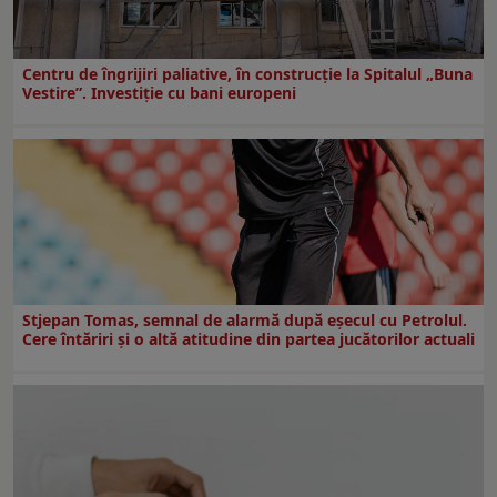
Centru de îngrijiri paliative, în construcţie la Spitalul „Buna
Vestire”. Investiţie cu bani europeni
Stjepan Tomas, semnal de alarmă după eșecul cu Petrolul.
Cere întăriri și o altă atitudine din partea jucătorilor actuali