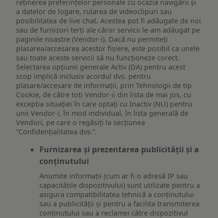
reţinerea preferinţelor personale cu ocazia navigării și
a datelor de logare, rularea de videoclipuri sau
posibilitatea de live chat. Acestea pot fi adăugate de noi
sau de furnizori terți ale căror servicii le-am adăugat pe
paginile noastre (Vendor-i). Dacă nu permiteți
plasarea/accesarea acestor fișiere, este posibil ca unele
sau toate aceste servicii să nu funcționeze corect.
Selectarea opțiunii generale Activ (DA) pentru acest
scop implică inclusiv acordul dvs. pentru
plasare/accesare de informații, prin Tehnologii de tip
Cookie, de către toți Vendor-ii din lista de mai jos, cu
excepția situației în care optați cu Inactiv (NU) pentru
unii Vendor-i, în mod individual, în lista generală de
Vendori, pe care o regăsiți la secțiunea
“Confidențialitatea dvs.”.
Furnizarea și prezentarea publicității și a
conținutului
Anumite informații (cum ar fi o adresă IP sau
capacitățile dispozitivului) sunt utilizate pentru a
asigura compatibilitatea tehnică a conținutului
sau a publicității și pentru a facilita transmiterea
conținutului sau a reclamei către dispozitivul