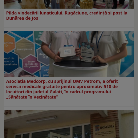
Pilda vindecării lunaticului. Rugăciune, credință și post la
Dunărea de Jos
Asociația Medcorp, cu sprijinul OMV Petrom, a oferit
servicii medicale gratuite pentru aproximativ 510 de
locuitori din județul Galați, în cadrul programului
„Sănătate în Vecinătate”