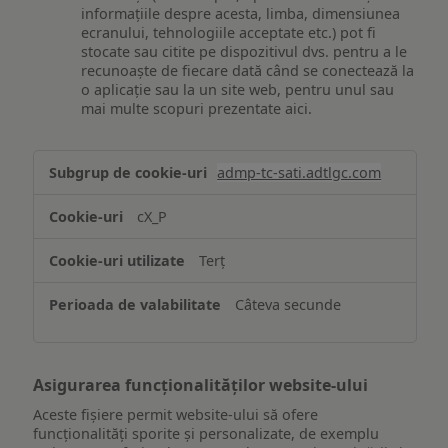
informațiile despre acesta, limba, dimensiunea
ecranului, tehnologiile acceptate etc.) pot fi
stocate sau citite pe dispozitivul dvs. pentru a le
recunoaște de fiecare dată când se conectează la
o aplicație sau la un site web, pentru unul sau
mai multe scopuri prezentate aici.
Stocarea
admp-tc-sati.adtlgc.com
și/sau
accesarea
cX_P
informațiilor
de
Terț
pe
un
Câteva secunde
dispozitiv
Asigurarea funcționalităților website-ului
Aceste fișiere permit website-ului să ofere
funcționalități sporite și personalizate, de exemplu