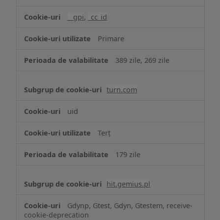
țintită
(targetată)
__gpi
,
_cc_id
Primare
389 zile, 269 zile
turn.com
uid
Terț
179 zile
hit.gemius.pl
Gdynp, Gtest, Gdyn, Gtestem, receive-
cookie-deprecation