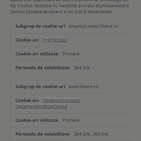
tip Cookie. Acestea nu necesita acordul dumneavoastra
pentru plasare/accesare si nu pot fi dezactivate.
Tehnologii
anunturi.viata-libera.ro
de
tip
PHPSESSID
Cookie
strict
Primare
necesare
364 zile
viata-libera.ro
OptanonConsent
,
OptanonAlertBoxClosed
Primare
364 zile, 364 zile