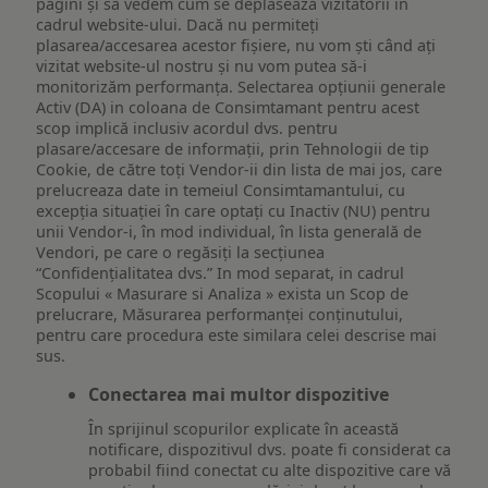
pagini și să vedem cum se deplasează vizitatorii în
cadrul website-ului. Dacă nu permiteți
plasarea/accesarea acestor fișiere, nu vom ști când ați
vizitat website-ul nostru și nu vom putea să-i
monitorizăm performanța. Selectarea opțiunii generale
Activ (DA) in coloana de Consimtamant pentru acest
scop implică inclusiv acordul dvs. pentru
plasare/accesare de informații, prin Tehnologii de tip
Cookie, de către toți Vendor-ii din lista de mai jos, care
prelucreaza date in temeiul Consimtamantului, cu
excepția situației în care optați cu Inactiv (NU) pentru
unii Vendor-i, în mod individual, în lista generală de
Vendori, pe care o regăsiți la secțiunea
“Confidențialitatea dvs.” In mod separat, in cadrul
Scopului « Masurare si Analiza » exista un Scop de
prelucrare, Măsurarea performanței conținutului,
pentru care procedura este similara celei descrise mai
sus.
Conectarea mai multor dispozitive
În sprijinul scopurilor explicate în această
notificare, dispozitivul dvs. poate fi considerat ca
probabil fiind conectat cu alte dispozitive care vă