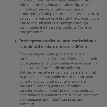
intereselor dvs. De exemplu, indiferent dacă
citiți un articol, vizionați un videoclip, ascultați
un podcast sau vizualizați o descriere a
produsului, cât timp petreceți pe acest serviciu și
pe paginile web pe care le vizitați etc. Acest lucru
este foarte util pentru a înțelege relevanța
conținutului (fără caracter publicitar) care vă
este prezentat.
Înțelegerea publicului prin statistici sau
combinații de date din surse diferite
Înțelegerea publicului prin statistici sau
combinații de date din surse diferite Rapoartele
pot fi generate pe baza combinației de seturi de
date (cum ar fi profilurile de utilizator,
statisticile, cercetarea de piață, datele analitice)
cu privire la interacțiunile dvs. și cele ale altor
utilizatori cu conținut publicitar sau (fără
caracter publicitar) pentru a identifica
caracteristicile comune (de exemplu, pentru a
determina care audiențe țintă sunt mai receptive
la o campanie publicitară sau la un anumit
conținut).