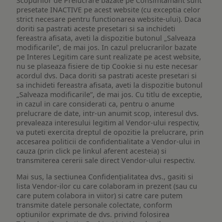
Scopurilor de Prelucrare bazate pe Consimtamant sunt
presetate INACTIVE pe acest website (cu exceptia celor
strict necesare pentru functionarea website-ului). Daca
doriti sa pastrati aceste presetari si sa inchideti
fereastra afisata, aveti la dispozitie butonul „Salveaza
modificarile”, de mai jos. In cazul prelucrarilor bazate
pe Interes Legitim care sunt realizate pe acest website,
nu se plaseaza fisiere de tip Cookie si nu este necesar
acordul dvs. Daca doriti sa pastrati aceste presetari si
sa inchideti fereastra afisata, aveti la dispozitie butonul
„Salveaza modificarile”, de mai jos. Cu titlu de exceptie,
in cazul in care considerati ca, pentru o anume
prelucrare de date, intr-un anumit scop, interesul dvs.
prevaleaza interesului legitim al Vendor-ului respectiv,
va puteti exercita dreptul de opozitie la prelucrare, prin
accesarea politicii de confidentialitate a Vendor-ului in
cauza (prin click pe linkul aferent acesteia) si
transmiterea cererii sale direct Vendor-ului respectiv.
Mai sus, la sectiunea Confidențialitatea dvs., gasiti si
lista Vendor-ilor cu care colaboram in prezent (sau cu
care putem colabora in viitor) si catre care putem
transmite datele personale colectate, conform
optiunilor exprimate de dvs. privind folosirea