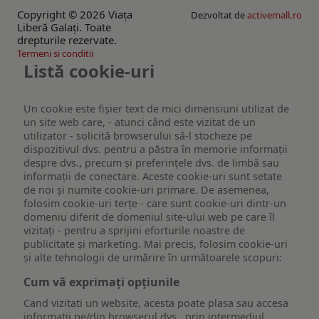
Copyright © 2026 Viaţa
Dezvoltat de
activemall.ro
Liberă Galaţi. Toate
drepturile rezervate.
Termeni si conditii
Listă cookie-uri
Un cookie este fişier text de mici dimensiuni utilizat de
un site web care, - atunci când este vizitat de un
utilizator - solicită browserului să-l stocheze pe
dispozitivul dvs. pentru a păstra în memorie informații
despre dvs., precum și preferințele dvs. de limbă sau
informații de conectare. Aceste cookie-uri sunt setate
de noi și numite cookie-uri primare. De asemenea,
folosim cookie-uri terțe - care sunt cookie-uri dintr-un
domeniu diferit de domeniul site-ului web pe care îl
vizitați - pentru a sprijini eforturile noastre de
publicitate și marketing. Mai precis, folosim cookie-uri
și alte tehnologii de urmărire în următoarele scopuri:
Cum vă exprimați opțiunile
Cand vizitati un website, acesta poate plasa sau accesa
informatii pe/din browserul dvs., prin intermediul