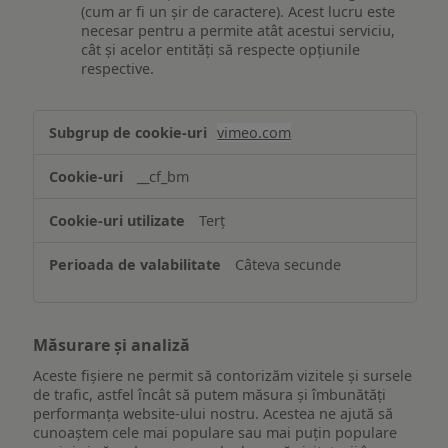
(cum ar fi un șir de caractere). Acest lucru este
necesar pentru a permite atât acestui serviciu,
cât și acelor entități să respecte opțiunile
respective.
Asigurarea
vimeo.com
funcționalităților
website-
__cf_bm
ului
Terț
Câteva secunde
Măsurare și analiză
Aceste fișiere ne permit să contorizăm vizitele și sursele
de trafic, astfel încât să putem măsura și îmbunătăți
performanța website-ului nostru. Acestea ne ajută să
cunoaștem cele mai populare sau mai puțin populare