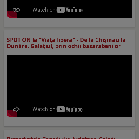
SPOT ON la "Viaţa liberă" - De la Chișinău la
Dunăre. Galațiul, prin ochii basarabenilor
Preşedintele Consiliului Judeţean Galaţi,