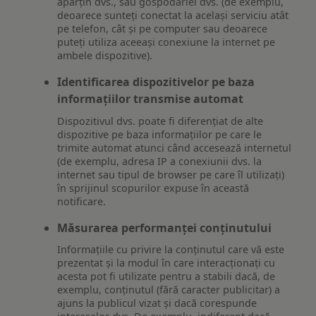
aparțin dvs., sau gospodăriei dvs. (de exemplu,
deoarece sunteți conectat la același serviciu atât
pe telefon, cât și pe computer sau deoarece
puteți utiliza aceeași conexiune la internet pe
ambele dispozitive).
Identificarea dispozitivelor pe baza
informațiilor transmise automat
Dispozitivul dvs. poate fi diferențiat de alte
dispozitive pe baza informațiilor pe care le
trimite automat atunci când accesează internetul
(de exemplu, adresa IP a conexiunii dvs. la
internet sau tipul de browser pe care îl utilizați)
în sprijinul scopurilor expuse în această
notificare.
Măsurarea performanței conținutului
Informațiile cu privire la conținutul care vă este
prezentat și la modul în care interacționați cu
acesta pot fi utilizate pentru a stabili dacă, de
exemplu, conținutul (fără caracter publicitar) a
ajuns la publicul vizat și dacă corespunde