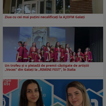
Ziua cu cei mai puțini necalificați la AJOFM Galați
Un trofeu şi o pleiadă de premii câştigate de artiştii
„Voces” din Galaţi la „RIMINI FEST”, în Italia