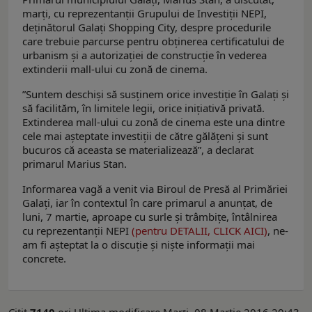
marţi, cu reprezentanții Grupului de Investiții NEPI,
deținătorul Galați Shopping City, despre procedurile
care trebuie parcurse pentru obținerea certificatului de
urbanism și a autorizației de construcție în vederea
extinderii mall-ului cu zonă de cinema.
”Suntem deschiși să susținem orice investiție în Galați și
să facilităm, în limitele legii, orice inițiativă privată.
Extinderea mall-ului cu zonă de cinema este una dintre
cele mai așteptate investiții de către gălățeni și sunt
bucuros că aceasta se materializează”, a declarat
primarul Marius Stan.
Informarea vagă a venit via Biroul de Presă al Primăriei
Galaţi, iar în contextul în care primarul a anunţat, de
luni, 7 martie, aproape cu surle şi trâmbiţe, întâlnirea
cu reprezentanţii NEPI
(pentru DETALII, CLICK AICI)
, ne-
am fi aşteptat la o discuţie şi nişte informaţii mai
concrete.
Citit
7140
ori
Ultima modificare Marți, 08 Martie 2016 20:43