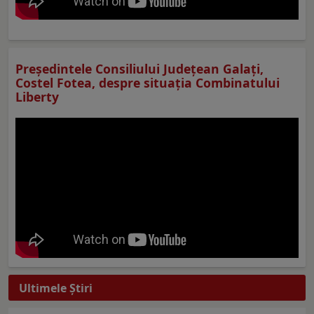
Preşedintele Consiliului Judeţean Galaţi,
Costel Fotea, despre situaţia Combinatului
Liberty
Ultimele Ştiri