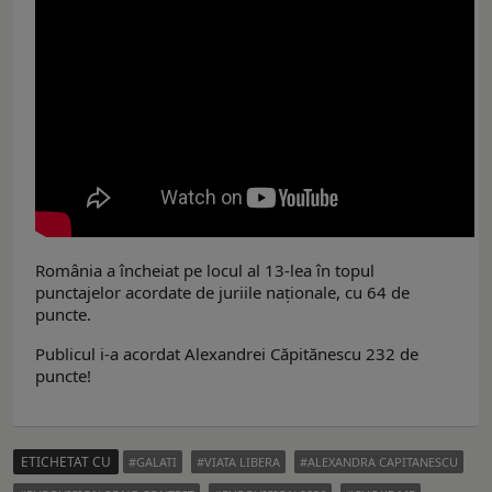
România a încheiat pe locul al 13-lea în topul
punctajelor acordate de juriile naţionale, cu 64 de
puncte.
Publicul i-a acordat Alexandrei Căpitănescu 232 de
puncte!
ETICHETAT CU
GALATI
VIATA LIBERA
ALEXANDRA CAPITANESCU