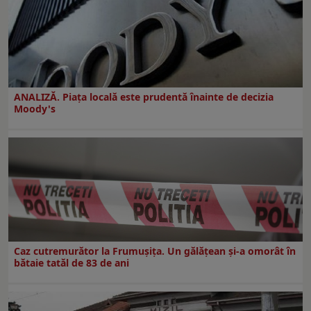
ANALIZĂ. Piața locală este prudentă înainte de decizia
Moody's
Caz cutremurător la Frumușița. Un gălățean și-a omorât în
bătaie tatăl de 83 de ani