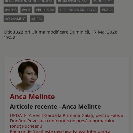
EUROVISION SONG CONTEST
EUROVISION 2026
CHOKE ME
VIENA
VOT
BULGARIA
REPUBLICA MOLDOVA
DARA
CLASAMENT
JURIU
Citit
3322
ori
Ultima modificare Duminică, 17 Mai 2026
19:52
Anca Melinte
Articole recente - Anca Melinte
UPDATE. A venit Garda la Primăria Galaţi, pentru Faleza
Dunării. Povestea conferinţei de presă a primarului
Ionuţ Pucheanu
Până unde (mai) este deschisă Faleza Inferioară a