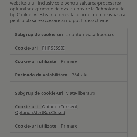
website-ului, inclusiv cele pentru salvarea/procesarea
optiunilor exprimate de dvs. cu privire la Tehnologii de
tip Cookie. Acestea nu necesita acordul dumneavoastra
pentru plasare/accesare si nu pot fi dezactivate.
Tehnologii
anunturi.viata-libera.ro
de
tip
PHPSESSID
Cookie
strict
Primare
necesare
364 zile
viata-libera.ro
OptanonConsent
,
OptanonAlertBoxClosed
Primare