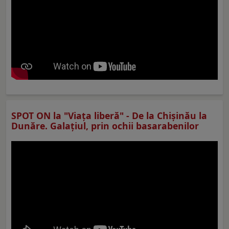
SPOT ON la "Viaţa liberă" - De la Chișinău la
Dunăre. Galațiul, prin ochii basarabenilor