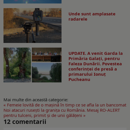
Unde sunt amplasate
radarele
UPDATE. A venit Garda la
Primăria Galaţi, pentru
Faleza Dunării. Povestea
conferinţei de presă a
primarului Ionuţ
Pucheanu
Mai multe din această categorie:
« Femeie lovită de o mașină în timp ce se afla la un bancomat
Noi atacuri rusești la graniţa cu România. Mesaj RO-ALERT
pentru tulceni, primit şi de unii gălăţeni »
12
comentarii