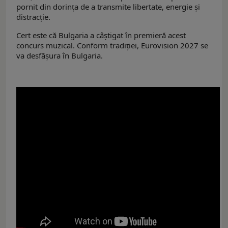
pornit din dorința de a transmite libertate, energie și
distracție.
Cert este că Bulgaria a câştigat în premieră acest
concurs muzical. Conform tradiţiei, Eurovision 2027 se
va desfăşura în Bulgaria.