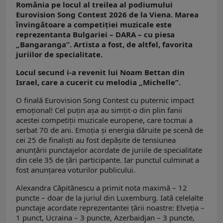
România pe locul al treilea al podiumului
Eurovision Song Contest 2026 de la Viena. Marea
învingătoare a competiţiei muzicale este
reprezentanta Bulgariei – DARA – cu piesa
„Bangaranga”. Artista a fost, de altfel, favorita
juriilor de specialitate.
Locul secund i-a revenit lui Noam Bettan din
Israel, care a cucerit cu melodia „Michelle”.
O finală Eurovision Song Contest cu puternic impact
emoţional! Cel puţin aşa au simţit-o din plin fanii
acestei competiţii muzicale europene, care tocmai a
serbat 70 de ani. Emoţia şi energia dăruite pe scenă de
cei 25 de finalişti au fost depăşite de tensiunea
anunţării punctajelor acordate de juriile de specialitate
din cele 35 de ţări participante. Iar punctul culminat a
fost anunţarea voturilor publicului.
Alexandra Căpitănescu a primit nota maximă – 12
puncte – doar de la juriul din Luxemburg. Iată celelalte
punctaje acordate reprezentantei ţării noastre: Elveţia –
1 punct, Ucraina – 3 puncte, Azerbaidjan – 3 puncte,