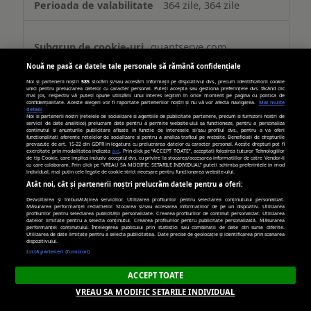
364 zile, 364 zile
quantserve.com
Nouă ne pasă ca datele tale personale să rămână confidențiale
mc, d
Noi și partenerii noștri
585
stocăm și/sau accesăm informații pe dispozitivul dvs., precum identificatorii cookie
unici pentru prelucrarea datelor cu caracter personal. Puteți accepta sau gestiona preferințele dvs. făcând clic
mai jos, respectiv vă puteți opune utilizării unui interes legitim în orice moment pe pagina cu politica de
confidențialitate. Aceste alegeri vor fi raportate partenerilor noștri și nu vă vor afecta navigarea.
Mai multe
Terț
detalii
Noi si partenerii nostri (retelele de socializare si agentiile de publicitate partenere, precum si furnizorii nostri de
servicii de date analitice) prelucram date pentru a permite website-ului sa functioneze, pentru a personaliza
continutul si anunturile publicitare afisate in functie de interesele si/sau profilul dvs., pentru a va oferi
365 zile, 90 zile
functionalitati aferente retelelor de socializare si pentru a analiza traficul pe website. Beneficiati de drepturile
prevazute de art. 15-22 din GDPR in legatura cu prelucrarea datelor cu caracter personal. Aceste drepturi pot fi
exercitate prin modalitatea indicata
aici
. Prin click pe “ACCEPT TOATE”, acceptati folosirea tuturor Tehnologiilor
de tip Cookie, care implica inclusiv acceptul dvs. cu privire la stocarea/accesarea informatiilor de catre Vendor-ii
cu care colaboram. Prin click pe “VREAU SA MODIFIC SETARILE INDIVIDUAL” puteti schimba preferintele in mod
individual, mai putin cele legate de cookie strict necesare pentru functionarea website-ului.
tribalfusion.com
Atât noi, cât și partenerii noștri prelucrăm datele pentru a oferi:
Dezvoltarea și îmbunătățirea serviciilor. Utilizarea profilurilor pentru selectarea conținutului personalizat.
Măsurarea performanței reclamelor. Stocarea și/sau accesarea informațiilor de pe un dispozitiv. Utilizarea
ANON_ID_old, ANON_ID
profilurilor pentru selectarea publicității personalizate. Crearea profilurilor de conținut personalizat. Utilizarea
datelor limitate pentru a selecta conținutul. Crearea profilurilor pentru publicitate personalizată. Măsurarea
performanței conținutului. Înțelegerea publicului prin statistici sau combinații de date din surse diferite.
Utilizarea de date limitate pentru a selecta publicitatea. Date precise de geolocație și identificarea prin scanarea
Terț
dispozitivului.
Listă parteneri (furnizori)
365 zile, 89 zile
ACCEPT TOATE
VREAU SA MODIFIC SETARILE INDIVIDUAL