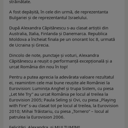
străinătate.
A fost depăşită, în cele din urmă, de reprezentanta
Bulgariei şi de reprezentantul Israelului.
După Alexandra Căpitănescu s-au clasat artiştii din
Australia, Italia, Finlanda şi Danemarca. Republica
Moldova a încheiat finala pe un onorant loc 8, urmată
de Ucraina şi Grecia.
Dincolo de note, punctaje şi voturi, Alexandra
Căpitănescu a reuşit o performanţă excepţională şi a
urcat România din nou în top!
Pentru a putea aprecia la adevărata valoare rezultatul
ei, reamintim cele mai bune reuşite ale României la
Eurovision: Luminița Anghel și trupa Sistem, cu piesa
„Let Me Try” au urcat România pe locul al treilea la
Eurovision 2005; Paula Seling și Ovi, cu piesa „Playing
with Fire” s-au clasat tot pe locul al treilea, la Eurovision
2010; Mihai Trăistariu, cu piesa „Tornero” – locul al
patrulea la Eurovision 2006.
Felicitări, Alexandra, şi MULŢUMIM!