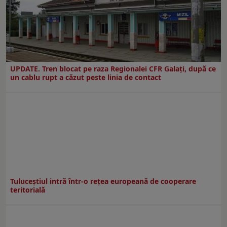
UPDATE. Tren blocat pe raza Regionalei CFR Galați, după ce
un cablu rupt a căzut peste linia de contact
Tuluceștiul intră într-o rețea europeană de cooperare
teritorială