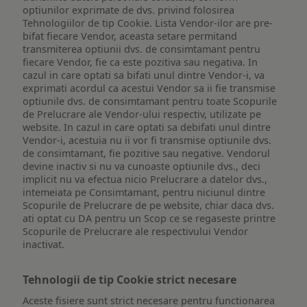
optiunilor exprimate de dvs. privind folosirea
Tehnologiilor de tip Cookie. Lista Vendor-ilor are pre-
bifat fiecare Vendor, aceasta setare permitand
transmiterea optiunii dvs. de consimtamant pentru
fiecare Vendor, fie ca este pozitiva sau negativa. In
cazul in care optati sa bifati unul dintre Vendor-i, va
exprimati acordul ca acestui Vendor sa ii fie transmise
optiunile dvs. de consimtamant pentru toate Scopurile
de Prelucrare ale Vendor-ului respectiv, utilizate pe
website. In cazul in care optati sa debifati unul dintre
Vendor-i, acestuia nu ii vor fi transmise optiunile dvs.
de consimtamant, fie pozitive sau negative. Vendorul
devine inactiv si nu va cunoaste optiunile dvs., deci
implicit nu va efectua nicio Prelucrare a datelor dvs.,
intemeiata pe Consimtamant, pentru niciunul dintre
Scopurile de Prelucrare de pe website, chiar daca dvs.
ati optat cu DA pentru un Scop ce se regaseste printre
Scopurile de Prelucrare ale respectivului Vendor
inactivat.
Tehnologii de tip Cookie strict necesare
Aceste fisiere sunt strict necesare pentru functionarea