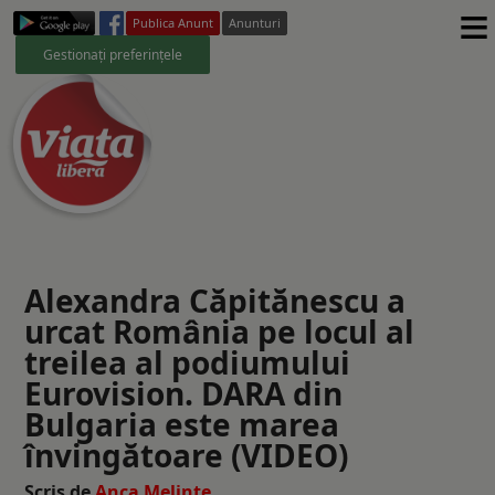
≡
Publica Anunt
Anunturi
Gestionați preferințele
Alexandra Căpitănescu a
urcat România pe locul al
treilea al podiumului
Eurovision. DARA din
Bulgaria este marea
învingătoare (VIDEO)
Scris de
Anca Melinte