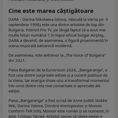
Cine este marea câştigătoare
DARA - Darina Nikolaeva Iotova, născută la Varna pe 9
septembrie 1998) este una dintre artistele de top din
Bulgaria. Potrivit Pro Tv, pe lângă faptul că a avut mai
multe hituri numărul 1 în topul oficial bulgar Airplay,
DARA a devenit, de asemenea, o figură proeminentă în
scena muzicală balcanică modernă.
De asemenea, este antrenor la „The Voice of Bulgaria”
din 2021.
Piesa Bulgariei de la Eurovision 2026, „Bangaranga”, a
fost una dintre surprizele ediției și a cucerit publicul de
la Viena. Iar energia show-ului a transformat momentul
într-unul dintre cele mai comentate și apreciate ale
ediției.
Piesa „Bangaranga” a fost scrisă de Anne Judith Stokke
Wik, Darina Yotova, Dimitris Kontopoulos și Monoir.
Conform TVR Info, Monoir este român şi se numeşte, în
acte, Cristian Tarcea. Artistul spune că ideea piesei a