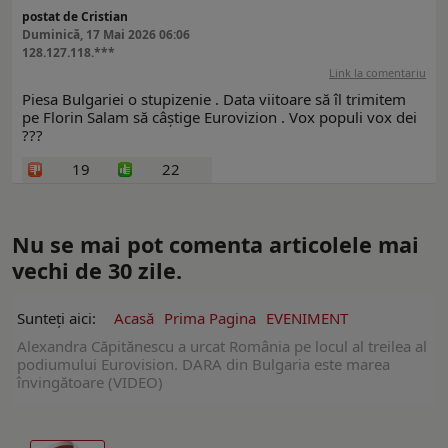
postat de Cristian
Duminică, 17 Mai 2026 06:06
128.127.118.***
Link la comentariu
Piesa Bulgariei o stupizenie . Data viitoare să îl trimitem
pe Florin Salam să câștige Eurovizion . Vox populi vox dei
???
19
22
Nu se mai pot comenta articolele mai
vechi de 30 zile.
Sunteți aici:
Acasă
Prima Pagina
EVENIMENT
Alexandra Căpitănescu a urcat România pe locul al treilea al
podiumului Eurovision. DARA din Bulgaria este marea
învingătoare (VIDEO)