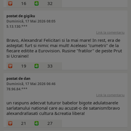
16
32
postat de gigiku
Duminică, 17 Mai 2026 08:05
5.13.130.***
Link la comentariu
Bravo, Alexandra! Felicitari si la mai mare! In rest, era de
asteptat: furt si nimic mai mult! Aceleasi "cumetrii" de la
fiecare editite a Eurovision. Rusine "fratilor" de peste Prut
si Ucrainei!
19
33
postat de dan
Duminică, 17 Mai 2026 06:46
78.96.84.***
Link la comentariu
un raspuns adecvat tuturor babelor bigote adulatoarele
sarlatanului national care au acuzat-o de satanism!bravo
alexandra!lasati cultura &creatia libera!
21
27