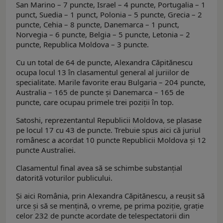
San Marino – 7 puncte, Israel – 4 puncte, Portugalia – 1
punct, Suedia – 1 punct, Polonia – 5 puncte, Grecia – 2
puncte, Cehia – 8 puncte, Danemarca – 1 punct,
Norvegia – 6 puncte, Belgia – 5 puncte, Letonia – 2
puncte, Republica Moldova – 3 puncte.
Cu un total de 64 de puncte, Alexandra Căpitănescu
ocupa locul 13 în clasamentul general al juriilor de
specialitate. Marile favorite erau Bulgaria – 204 puncte,
Australia – 165 de puncte şi Danemarca – 165 de
puncte, care ocupau primele trei poziţii în top.
Satoshi, reprezentantul Republicii Moldova, se plasase
pe locul 17 cu 43 de puncte. Trebuie spus aici că juriul
românesc a acordat 10 puncte Republicii Moldova şi 12
puncte Australiei.
Clasamentul final avea să se schimbe substanţial
datorită voturilor publicului.
Şi aici România, prin Alexandra Căpitănescu, a reuşit să
urce şi să se menţină, o vreme, pe prima poziţie, graţie
celor 232 de puncte acordate de telespectatorii din