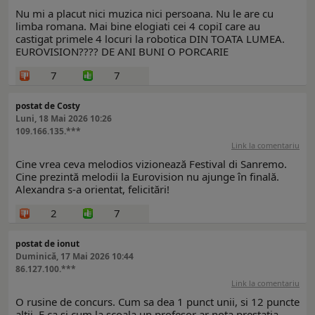
Nu mi a placut nici muzica nici persoana. Nu le are cu
limba romana. Mai bine elogiati cei 4 copiI care au
castigat primele 4 locuri la robotica DIN TOATA LUMEA.
EUROVISION???? DE ANI BUNI O PORCARIE
7
7
postat de Costy
Luni, 18 Mai 2026 10:26
109.166.135.***
Link la comentariu
Cine vrea ceva melodios vizionează Festival di Sanremo.
Cine prezintă melodii la Eurovision nu ajunge în finală.
Alexandra s-a orientat, felicitări!
2
7
postat de ionut
Duminică, 17 Mai 2026 10:44
86.127.100.***
Link la comentariu
O rusine de concurs. Cum sa dea 1 punct unii, si 12 puncte
altii. E ca si cum la scoala un profesor ar nota prestatia