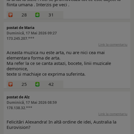
fiinta umana . Interzis pe veci .
28
31
postat de Maria
Duminică, 17 Mai 2026 09:27
173.245.207.***
Link la comentariu
Aceasta muzica nu este arta, nu are nici cea mai
elementara forma de arta.
Ma refer la ce se canta astazi, bocete, linii muzicale
demonice,
texte si machiaje ce exprima suferinta.
25
42
postat de Alz
Duminică, 17 Mai 2026 08:59
178.138.32.***
Link la comentariu
Felicitări Alexandra! In altă ordine de idei, Australia la
Eurovision?