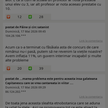
unui elev cu 3, iar alt profesor ar nota aceeasi prestatie cu
10.
12
28
postat de Pâine și circ satanist
Duminică, 17 Mai 2026 09:45
104.28.106.***
Link la comentariu
Acum ca s-a terminat cu fâsâiala asta de concurs de care
nimănui nu-i pasă, putem să ne revenim la viețile noastre?
Avem inflația 11%, un guvern interimar incapabil și multe
alte probleme
20
39
postat de ....marea problema este pentru aceasta insa galateana
Capitanescu care se vrea cantareata in viitor .....
Duminică, 17 Mai 2026 09:29
86.124.202.***
Link la comentariu
De toata jena aceasta sleahta etnobotanica care se aduna
la urlat la stele . Aici se promoveaza tot ce este abject la