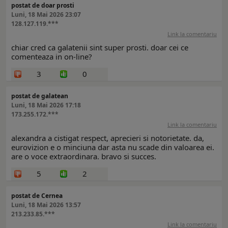
postat de doar prosti
Luni, 18 Mai 2026 23:07
128.127.119.***
Link la comentariu
chiar cred ca galatenii sint super prosti. doar cei ce
comenteaza in on-line?
3
0
postat de galatean
Luni, 18 Mai 2026 17:18
173.255.172.***
Link la comentariu
alexandra a cistigat respect, aprecieri si notorietate. da,
eurovizion e o minciuna dar asta nu scade din valoarea ei.
are o voce extraordinara. bravo si succes.
5
2
postat de Cernea
Luni, 18 Mai 2026 13:57
213.233.85.***
Link la comentariu