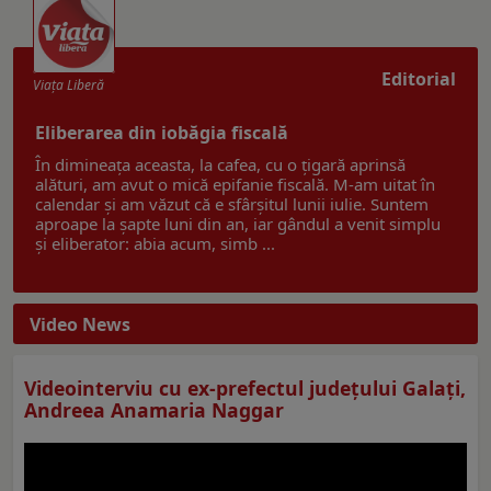
Editorial
Viaţa Liberă
Eliberarea din iobăgia fiscală
În dimineața aceasta, la cafea, cu o țigară aprinsă
alături, am avut o mică epifanie fiscală. M-am uitat în
calendar și am văzut că e sfârșitul lunii iulie. Suntem
aproape la șapte luni din an, iar gândul a venit simplu
și eliberator: abia acum, simb ...
Video News
Videointerviu cu ex-prefectul judeţului Galaţi,
Andreea Anamaria Naggar