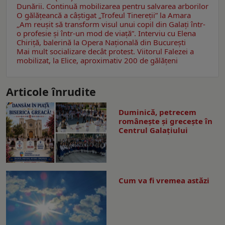
Dunării. Continuă mobilizarea pentru salvarea arborilor
O gălăţeancă a câştigat „Trofeul Tinereții” la Amara
„Am reușit să transform visul unui copil din Galați într-
o profesie și într-un mod de viață”. Interviu cu Elena
Chiriţă, balerină la Opera Naţională din Bucureşti
Mai mult socializare decât protest. Viitorul Falezei a
mobilizat, la Elice, aproximativ 200 de gălăţeni
Articole înrudite
Duminică, petrecem
româneşte şi greceşte în
Centrul Galaţiului
Cum va fi vremea astăzi