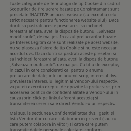
Toate categoriile de Tehnologii de tip Cookie din cadrul
Scopurilor de Prelucrare bazate pe Consimtamant sunt
presetate INACTIVE pe acest website (cu exceptia celor
strict necesare pentru functionarea website-ului). Daca
doriti sa pastrati aceste presetari si sa inchideti
fereastra afisata, aveti la dispozitie butonul „Salveaza
modificarile”, de mai jos. In cazul prelucrarilor bazate
pe Interes Legitim care sunt realizate pe acest website,
nu se plaseaza fisiere de tip Cookie si nu este necesar
acordul dvs. Daca doriti sa pastrati aceste presetari si
sa inchideti fereastra afisata, aveti la dispozitie butonul
„Salveaza modificarile”, de mai jos. Cu titlu de exceptie,
in cazul in care considerati ca, pentru o anume
prelucrare de date, intr-un anumit scop, interesul dvs.
prevaleaza interesului legitim al Vendor-ului respectiv,
va puteti exercita dreptul de opozitie la prelucrare, prin
accesarea politicii de confidentialitate a Vendor-ului in
cauza (prin click pe linkul aferent acesteia) si
transmiterea cererii sale direct Vendor-ului respectiv.
Mai sus, la sectiunea Confidențialitatea dvs., gasiti si
lista Vendor-ilor cu care colaboram in prezent (sau cu
care putem colabora in viitor) si catre care putem
transmite datele personale colectate, conform