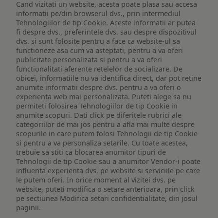
Cand vizitati un website, acesta poate plasa sau accesa
informatii pe/din browserul dvs., prin intermediul
Tehnologiilor de tip Cookie. Aceste informatii ar putea
fi despre dvs., preferintele dvs. sau despre dispozitivul
dvs. si sunt folosite pentru a face ca website-ul sa
functioneze asa cum va asteptati, pentru a va oferi
publicitate personalizata si pentru a va oferi
functionalitati aferente retelelor de socializare. De
obicei, informatiile nu va identifica direct, dar pot retine
anumite informatii despre dvs. pentru a va oferi o
experienta web mai personalizata. Puteti alege sa nu
permiteti folosirea Tehnologiilor de tip Cookie in
anumite scopuri. Dati click pe diferitele rubrici ale
categoriilor de mai jos pentru a afla mai multe despre
scopurile in care putem folosi Tehnologii de tip Cookie
si pentru a va personaliza setarile. Cu toate acestea,
trebuie sa stiti ca blocarea anumitor tipuri de
Tehnologii de tip Cookie sau a anumitor Vendor-i poate
influenta experienta dvs. pe website si serviciile pe care
le putem oferi. In orice moment al vizitei dvs. pe
website, puteti modifica o setare anterioara, prin click
pe sectiunea Modifica setari confidentialitate, din josul
paginii.