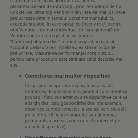
scop implică inclusiv acordul dvs. pentru
plasare/accesare de informații, prin Tehnologii de tip
Cookie, de către toți Vendor-ii din lista de mai jos, care
prelucreaza date in temeiul Consimtamantului, cu
excepția situației în care optați cu Inactiv (NU) pentru
unii Vendor-i, în mod individual, în lista generală de
Vendori, pe care o regăsiți la secțiunea
“Confidențialitatea dvs.” In mod separat, in cadrul
Scopului « Masurare si Analiza » exista un Scop de
prelucrare, Măsurarea performanței conținutului,
pentru care procedura este similara celei descrise mai
sus.
Conectarea mai multor dispozitive
În sprijinul scopurilor explicate în această
notificare, dispozitivul dvs. poate fi considerat ca
probabil fiind conectat cu alte dispozitive care vă
aparțin dvs., sau gospodăriei dvs. (de exemplu,
deoarece sunteți conectat la același serviciu atât
pe telefon, cât și pe computer sau deoarece
puteți utiliza aceeași conexiune la internet pe
ambele dispozitive).
Identificarea dispozitivelor pe baza