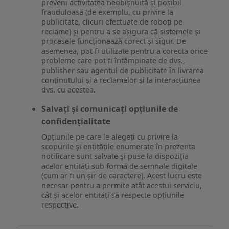
preveni activitatea neobișnuită și posibil
frauduloasă (de exemplu, cu privire la
publicitate, clicuri efectuate de roboți pe
reclame) și pentru a se asigura că sistemele și
procesele funcționează corect și sigur. De
asemenea, pot fi utilizate pentru a corecta orice
probleme care pot fi întâmpinate de dvs.,
publisher sau agentul de publicitate în livrarea
conținutului și a reclamelor și la interacțiunea
dvs. cu acestea.
Salvați și comunicați opțiunile de
confidențialitate
Opțiunile pe care le alegeți cu privire la
scopurile și entitățile enumerate în prezenta
notificare sunt salvate și puse la dispoziția
acelor entități sub formă de semnale digitale
(cum ar fi un șir de caractere). Acest lucru este
necesar pentru a permite atât acestui serviciu,
cât și acelor entități să respecte opțiunile
respective.