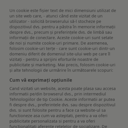
Un cookie este fişier text de mici dimensiuni utilizat de
un site web care, - atunci când este vizitat de un
utilizator - solicită browserului să-l stocheze pe
dispozitivul dvs. pentru a păstra în memorie informații
despre dvs., precum și preferințele dvs. de limbă sau
informații de conectare. Aceste cookie-uri sunt setate
de noi și numite cookie-uri primare. De asemenea,
folosim cookie-uri terțe - care sunt cookie-uri dintr-un
domeniu diferit de domeniul site-ului web pe care îl
vizitați - pentru a sprijini eforturile noastre de
publicitate și marketing. Mai precis, folosim cookie-uri
și alte tehnologii de urmărire în următoarele scopuri:
Cum vă exprimați opțiunile
Cand vizitati un website, acesta poate plasa sau accesa
informatii pe/din browserul dvs., prin intermediul
Tehnologiilor de tip Cookie. Aceste informatii ar putea
fi despre dvs., preferintele dvs. sau despre dispozitivul
dvs. si sunt folosite pentru a face ca website-ul sa
functioneze asa cum va asteptati, pentru a va oferi
publicitate personalizata si pentru a va oferi
functionalitati aferente retelelor de socializare. De