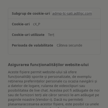
Stocarea
admp-tc-sati.adtlgc.com
și/sau
accesarea
cX_P
informațiilor
de
Terț
pe
un
Câteva secunde
dispozitiv
Asigurarea funcționalităților website-ului
Aceste fișiere permit website-ului să ofere
funcționalități sporite și personalizate, de exemplu
reţinerea preferinţelor personale cu ocazia navigării și
a datelor de logare, rularea de videoclipuri sau
posibilitatea de live chat. Acestea pot fi adăugate de noi
sau de furnizori terți ale căror servicii le-am adăugat pe
paginile noastre (Vendor-i). Dacă nu permiteți
plasarea/accesarea acestor fișiere, este posibil ca unele