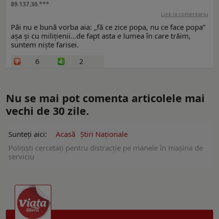
89.137.30.***
Link la comentariu
Păi nu e bună vorba aia: „fă ce zice popa, nu ce face popa”
așa și cu milițienii...de fapt asta e lumea în care trăim,
suntem niște farisei.
6
2
Nu se mai pot comenta articolele mai
vechi de 30 zile.
Sunteți aici:
Acasă
Ştiri Naţionale
Polițiști cercetați pentru distracţie pe manele în maşina de
serviciu