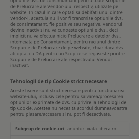
optiunile dvs. de consimtamant pentru toate Scopurile
de Prelucrare ale Vendor-ului respectiv, utilizate pe
website. In cazul in care optati sa debifati unul dintre
Vendor-i, acestuia nu ii vor fi transmise optiunile dvs.
de consimtamant, fie pozitive sau negative. Vendorul
devine inactiv si nu va cunoaste optiunile dvs., deci
implicit nu va efectua nicio Prelucrare a datelor dvs.,
intemeiata pe Consimtamant, pentru niciunul dintre
Scopurile de Prelucrare de pe website, chiar daca dvs.
ati optat cu DA pentru un Scop ce se regaseste printre
Scopurile de Prelucrare ale respectivului Vendor
inactivat.
Tehnologii de tip Cookie strict necesare
Aceste fisiere sunt strict necesare pentru functionarea
website-ului, inclusiv cele pentru salvarea/procesarea
optiunilor exprimate de dvs. cu privire la Tehnologii de
tip Cookie. Acestea nu necesita acordul dumneavoastra
pentru plasare/accesare si nu pot fi dezactivate.
Tehnologii
anunturi.viata-libera.ro
de
tip