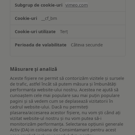
Asigurarea
vimeo.com
funcționalităților
website-
__cf_bm
ului
Terț
Câteva secunde
Măsurare și analiză
Aceste fișiere ne permit să contorizăm vizitele și sursele
de trafic, astfel încât să putem măsura și îmbunătăți
performanța website-ului nostru. Acestea ne ajută să
cunoaștem cele mai populare sau mai puțin populare
pagini și să vedem cum se deplasează vizitatorii în
cadrul website-ului. Dacă nu permiteți
plasarea/accesarea acestor fișiere, nu vom ști când ați
vizitat website-ul nostru și nu vom putea să-i
monitorizăm performanța. Selectarea opțiunii generale
Activ (DA) in coloana de Consimtamant pentru acest