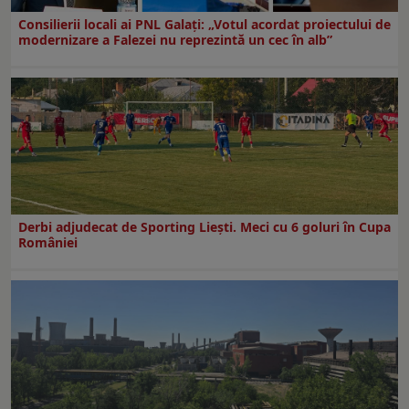
Consilierii locali ai PNL Galaţi: „Votul acordat proiectului de
modernizare a Falezei nu reprezintă un cec în alb”
Derbi adjudecat de Sporting Liești. Meci cu 6 goluri în Cupa
României