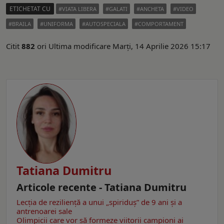
ETICHETAT CU
VIATA LIBERA
GALATI
ANCHETA
VIDEO
BRAILA
UNIFORMA
AUTOSPECIALA
COMPORTAMENT
Citit
882
ori
Ultima modificare Marți, 14 Aprilie 2026 15:17
Tatiana Dumitru
Articole recente - Tatiana Dumitru
Lecția de reziliență a unui „spiriduș” de 9 ani și a
antrenoarei sale
Olimpicii care vor să formeze viitorii campioni ai