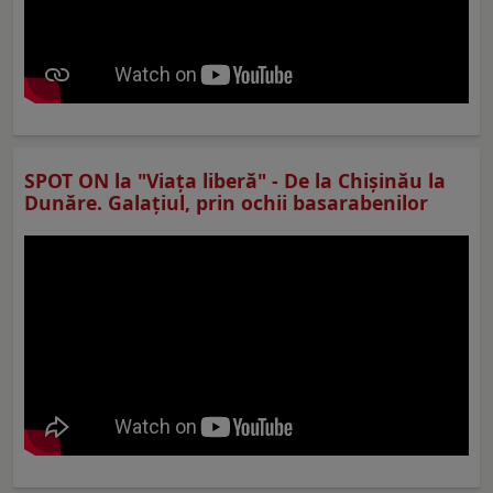
SPOT ON la "Viaţa liberă" - De la Chișinău la
Dunăre. Galațiul, prin ochii basarabenilor