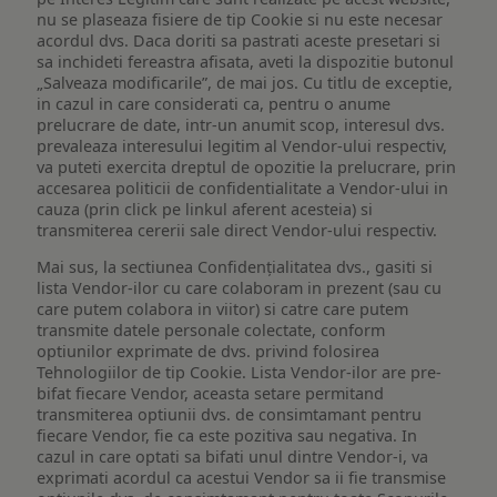
nu se plaseaza fisiere de tip Cookie si nu este necesar
acordul dvs. Daca doriti sa pastrati aceste presetari si
sa inchideti fereastra afisata, aveti la dispozitie butonul
„Salveaza modificarile”, de mai jos. Cu titlu de exceptie,
in cazul in care considerati ca, pentru o anume
prelucrare de date, intr-un anumit scop, interesul dvs.
prevaleaza interesului legitim al Vendor-ului respectiv,
va puteti exercita dreptul de opozitie la prelucrare, prin
accesarea politicii de confidentialitate a Vendor-ului in
cauza (prin click pe linkul aferent acesteia) si
transmiterea cererii sale direct Vendor-ului respectiv.
Mai sus, la sectiunea Confidențialitatea dvs., gasiti si
lista Vendor-ilor cu care colaboram in prezent (sau cu
care putem colabora in viitor) si catre care putem
transmite datele personale colectate, conform
optiunilor exprimate de dvs. privind folosirea
Tehnologiilor de tip Cookie. Lista Vendor-ilor are pre-
bifat fiecare Vendor, aceasta setare permitand
transmiterea optiunii dvs. de consimtamant pentru
fiecare Vendor, fie ca este pozitiva sau negativa. In
cazul in care optati sa bifati unul dintre Vendor-i, va
exprimati acordul ca acestui Vendor sa ii fie transmise