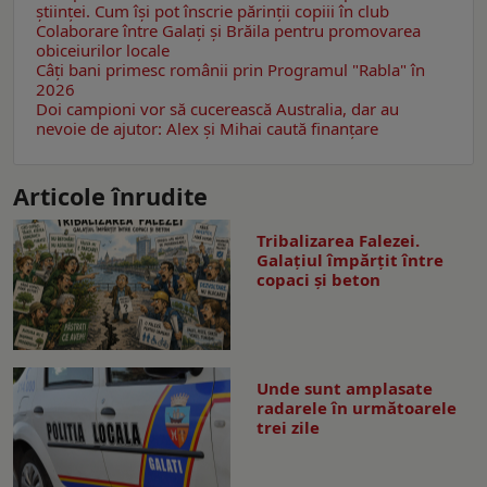
științei. Cum își pot înscrie părinții copiii în club
Colaborare între Galați și Brăila pentru promovarea
obiceiurilor locale
Câţi bani primesc românii prin Programul "Rabla" în
2026
Doi campioni vor să cucerească Australia, dar au
nevoie de ajutor: Alex și Mihai caută finanțare
Articole înrudite
Tribalizarea Falezei.
Galațiul împărțit între
copaci și beton
Unde sunt amplasate
radarele în următoarele
trei zile