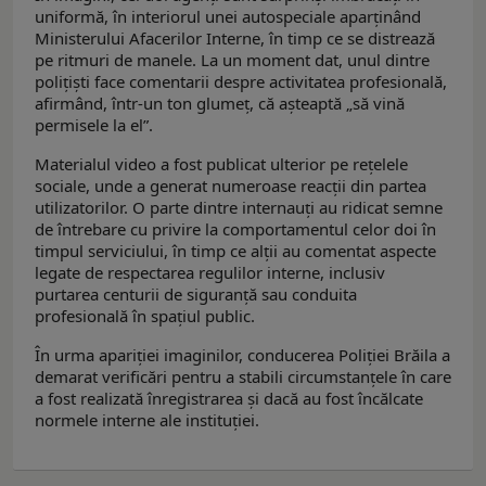
uniformă, în interiorul unei autospeciale aparținând
Ministerului Afacerilor Interne, în timp ce se distrează
pe ritmuri de manele. La un moment dat, unul dintre
polițiști face comentarii despre activitatea profesională,
afirmând, într-un ton glumeț, că așteaptă „să vină
permisele la el”.
Materialul video a fost publicat ulterior pe rețelele
sociale, unde a generat numeroase reacții din partea
utilizatorilor. O parte dintre internauți au ridicat semne
de întrebare cu privire la comportamentul celor doi în
timpul serviciului, în timp ce alții au comentat aspecte
legate de respectarea regulilor interne, inclusiv
purtarea centurii de siguranță sau conduita
profesională în spațiul public.
În urma apariției imaginilor, conducerea Poliției Brăila a
demarat verificări pentru a stabili circumstanțele în care
a fost realizată înregistrarea și dacă au fost încălcate
normele interne ale instituției.