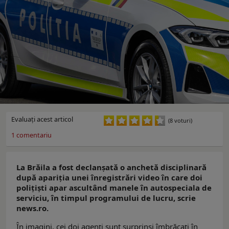
Evaluaţi acest articol
(8 voturi)
1
comentariu
La Brăila a fost declanșată o anchetă disciplinară
după apariția unei înregistrări video în care doi
polițiști apar ascultând manele în autospeciala de
serviciu, în timpul programului de lucru, scrie
news.ro.
În imagini, cei doi agenți sunt surprinși îmbrăcați în