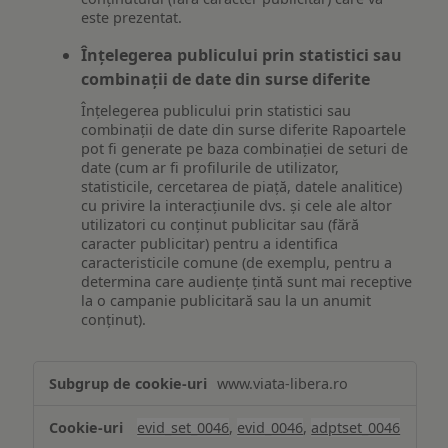
este prezentat.
Înțelegerea publicului prin statistici sau
combinații de date din surse diferite
Înțelegerea publicului prin statistici sau
combinații de date din surse diferite Rapoartele
pot fi generate pe baza combinației de seturi de
date (cum ar fi profilurile de utilizator,
statisticile, cercetarea de piață, datele analitice)
cu privire la interacțiunile dvs. și cele ale altor
utilizatori cu conținut publicitar sau (fără
caracter publicitar) pentru a identifica
caracteristicile comune (de exemplu, pentru a
determina care audiențe țintă sunt mai receptive
la o campanie publicitară sau la un anumit
conținut).
Măsurare
www.viata-libera.ro
și
analiză
evid_set_0046
,
evid_0046
,
adptset_0046