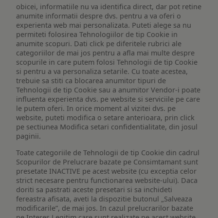
obicei, informatiile nu va identifica direct, dar pot retine
anumite informatii despre dvs. pentru a va oferi o
experienta web mai personalizata. Puteti alege sa nu
permiteti folosirea Tehnologiilor de tip Cookie in
anumite scopuri. Dati click pe diferitele rubrici ale
categoriilor de mai jos pentru a afla mai multe despre
scopurile in care putem folosi Tehnologii de tip Cookie
si pentru a va personaliza setarile. Cu toate acestea,
trebuie sa stiti ca blocarea anumitor tipuri de
Tehnologii de tip Cookie sau a anumitor Vendor-i poate
influenta experienta dvs. pe website si serviciile pe care
le putem oferi. In orice moment al vizitei dvs. pe
website, puteti modifica o setare anterioara, prin click
pe sectiunea Modifica setari confidentialitate, din josul
paginii.
Toate categoriile de Tehnologii de tip Cookie din cadrul
Scopurilor de Prelucrare bazate pe Consimtamant sunt
presetate INACTIVE pe acest website (cu exceptia celor
strict necesare pentru functionarea website-ului). Daca
doriti sa pastrati aceste presetari si sa inchideti
fereastra afisata, aveti la dispozitie butonul „Salveaza
modificarile”, de mai jos. In cazul prelucrarilor bazate
pe Interes Legitim care sunt realizate pe acest website,