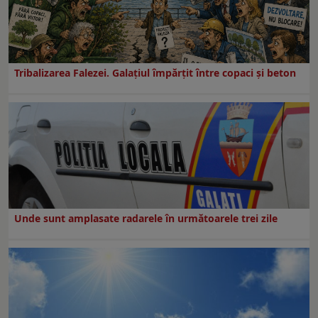
Tribalizarea Falezei. Galațiul împărțit între copaci și beton
Unde sunt amplasate radarele în următoarele trei zile