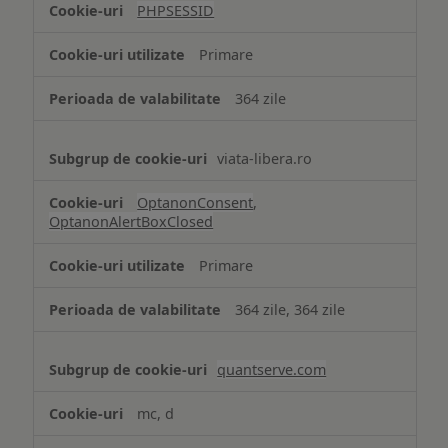
PHPSESSID
Cookie
strict
Primare
necesare
364 zile
viata-libera.ro
OptanonConsent
,
OptanonAlertBoxClosed
Primare
364 zile, 364 zile
quantserve.com
mc, d