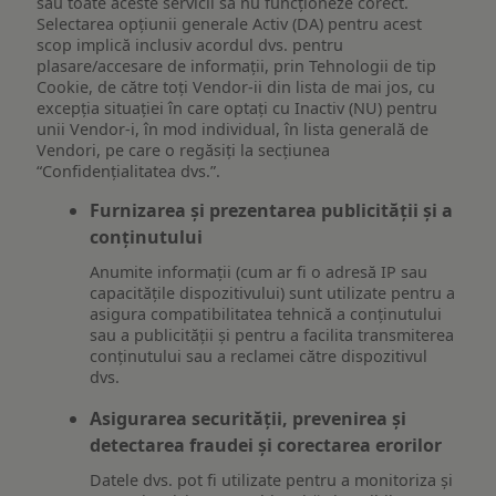
sau toate aceste servicii să nu funcționeze corect.
Selectarea opțiunii generale Activ (DA) pentru acest
scop implică inclusiv acordul dvs. pentru
plasare/accesare de informații, prin Tehnologii de tip
Cookie, de către toți Vendor-ii din lista de mai jos, cu
excepția situației în care optați cu Inactiv (NU) pentru
unii Vendor-i, în mod individual, în lista generală de
Vendori, pe care o regăsiți la secțiunea
“Confidențialitatea dvs.”.
Furnizarea și prezentarea publicității și a
conținutului
Anumite informații (cum ar fi o adresă IP sau
capacitățile dispozitivului) sunt utilizate pentru a
asigura compatibilitatea tehnică a conținutului
sau a publicității și pentru a facilita transmiterea
conținutului sau a reclamei către dispozitivul
dvs.
Asigurarea securității, prevenirea și
detectarea fraudei și corectarea erorilor
Datele dvs. pot fi utilizate pentru a monitoriza și