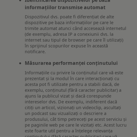
informațiilor transmise automat
Dispozitivul dvs. poate fi diferențiat de alte
dispozitive pe baza informațiilor pe care le
trimite automat atunci când accesează internetul
(de exemplu, adresa IP a conexiunii dvs. la
internet sau tipul de browser pe care îl utilizați)
în sprijinul scopurilor expuse în această
notificare.
Măsurarea performanței conținutului
Informațiile cu privire la conținutul care vă este
prezentat și la modul în care interacționați cu
acesta pot fi utilizate pentru a stabili dacă, de
exemplu, conținutul (fără caracter publicitar) a
ajuns la publicul vizat și dacă corespunde
intereselor dvs. De exemplu, indiferent dacă
citiți un articol, vizionați un videoclip, ascultați
un podcast sau vizualizați o descriere a
produsului, cât timp petreceți pe acest serviciu și
pe paginile web pe care le vizitați etc. Acest lucru
este foarte util pentru a înțelege relevanța
conținutului (fără caracter publicitar) care vă