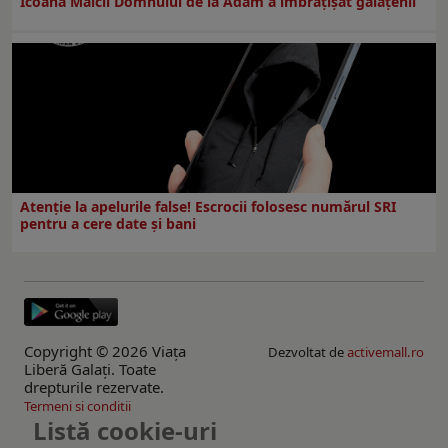
Icoana Maicii Domnului de la Adam a îmbrățișat gălățenii
Atenție la apelurile false! Escrocii folosesc numărul SRI
pentru a cere date și bani
Copyright © 2026 Viaţa
Dezvoltat de
activemall.ro
Liberă Galaţi. Toate
drepturile rezervate.
Termeni si conditii
Listă cookie-uri