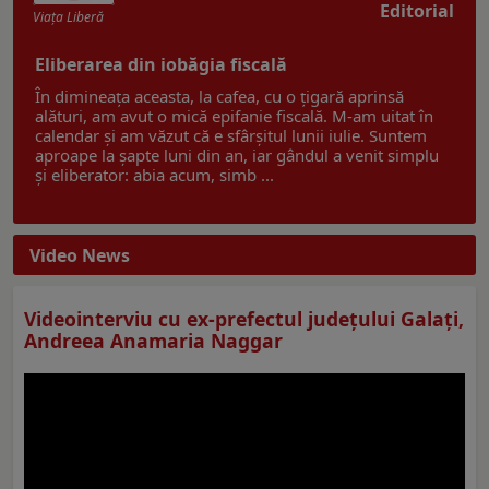
Editorial
Viaţa Liberă
Eliberarea din iobăgia fiscală
În dimineața aceasta, la cafea, cu o țigară aprinsă
alături, am avut o mică epifanie fiscală. M-am uitat în
calendar și am văzut că e sfârșitul lunii iulie. Suntem
aproape la șapte luni din an, iar gândul a venit simplu
și eliberator: abia acum, simb ...
Video News
Videointerviu cu ex-prefectul judeţului Galaţi,
Andreea Anamaria Naggar