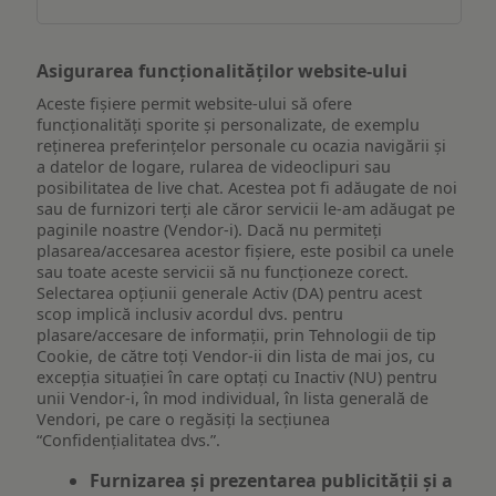
Asigurarea funcționalităților website-ului
Aceste fișiere permit website-ului să ofere
funcționalități sporite și personalizate, de exemplu
reţinerea preferinţelor personale cu ocazia navigării și
a datelor de logare, rularea de videoclipuri sau
posibilitatea de live chat. Acestea pot fi adăugate de noi
sau de furnizori terți ale căror servicii le-am adăugat pe
paginile noastre (Vendor-i). Dacă nu permiteți
plasarea/accesarea acestor fișiere, este posibil ca unele
sau toate aceste servicii să nu funcționeze corect.
Selectarea opțiunii generale Activ (DA) pentru acest
scop implică inclusiv acordul dvs. pentru
plasare/accesare de informații, prin Tehnologii de tip
Cookie, de către toți Vendor-ii din lista de mai jos, cu
excepția situației în care optați cu Inactiv (NU) pentru
unii Vendor-i, în mod individual, în lista generală de
Vendori, pe care o regăsiți la secțiunea
“Confidențialitatea dvs.”.
Furnizarea și prezentarea publicității și a