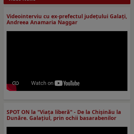
Videointerviu cu ex-prefectul judeţului Galaţi,
Andreea Anamaria Naggar
SPOT ON la "Viaţa liberă" - De la Chișinău la
Dunăre. Galațiul, prin ochii basarabenilor