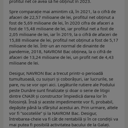
profitul net ce avea să fie obținut în 2023.
Spre comparație mai amintim că, în 2021, la o cifră de
afaceri de 22,57 milioane de lei, profitul net obținut a
fost de 5,69 milioane de lei, în 2020 cifra de afaceri a
fost de 15,48 milioane de lei, iar profitul net a fost de
2,05 milioane de lei, iar în 2019, la o cifră de afaceri de
15,88 milioane de lei, profitul net obținut a fost de 5,17
milioane de lei. Într-un an normal de dinainte de
pandemie, 2018, NAVROM Bac obținea, la o cifră de
afaceri de 13,24 milioane de lei, un profit net de 4,43
milioane de lei.
Desigur, NAVRON Bac a trecut printr-o perioadă
tumultuoasă, cu suișuri și coborâșuri, iar lucrurile, se
pare, nu se vor opri aici. Legăturile rutiere ale Podului
peste Dunăre sunt finalizate și doar o serie de litigii
dintre CNAIR și constructor împiedică darea lor în
folosință. Însă și aceste impedimente vor fi, probabil,
depășite până la sfârșitul acestui an. Prin urmare, altele
vor fi ”socotelile” și la NAVROM Bac. Desigur,
întrebarea-cheie va fi cât de rentabilă și în ce condiții va
mai putea fi posibilă activitatea bacului de la Galați.