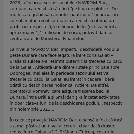
2023, a încurcat serios socotelile NAVROM Bac,
compania a reușit să rămână ”pe linia de plutire”. Deși
mulți s-au grăbit să-i anunțe ”naufragiul” financiar, în
cursul anului trecut compania a reușit să obțină un
profit net de peste 5,5 milioane de lei (echivalentul a
aproximativ 1,1 milioane de euro), potrivit datelor
centralizate de Ministerul Finanțelor.
La nivelul NAVROM Bac, impactul deschiderii Podului
peste Dunăre care face legătura între zona Galați –
Brăila și Tulcea s-a resimțit puternic la trecerea cu bacul
de la Galați. Altădată una dintre rutele principale spre
Dobrogea, mai ales în perioada sezonului estival,
trecerile cu bacul la Galați au intrat în cădere liberă
odată cu deschiderea noilor căi rutiere. De altfel,
operatorul Romnav, care asigura trecerea bac, la
Dunăre, între Brăila și Smârdan și-a încetat activitatea
în doar câteva luni de la deschiderea podului, respectiv
din noiembrie 2023...
În ceea ce privește NAVROM Bac, o șansă a fost că încă
s-a mai păstrat un nivel al cererii, chiar dacă drastic
redus, între Galați și I.C. Brătianu (Tulcea), costurile