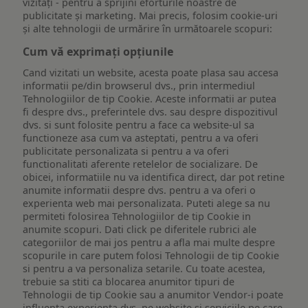
vizitați - pentru a sprijini eforturile noastre de
publicitate și marketing. Mai precis, folosim cookie-uri
și alte tehnologii de urmărire în următoarele scopuri:
Cum vă exprimați opțiunile
Cand vizitati un website, acesta poate plasa sau accesa
informatii pe/din browserul dvs., prin intermediul
Tehnologiilor de tip Cookie. Aceste informatii ar putea
fi despre dvs., preferintele dvs. sau despre dispozitivul
dvs. si sunt folosite pentru a face ca website-ul sa
functioneze asa cum va asteptati, pentru a va oferi
publicitate personalizata si pentru a va oferi
functionalitati aferente retelelor de socializare. De
obicei, informatiile nu va identifica direct, dar pot retine
anumite informatii despre dvs. pentru a va oferi o
experienta web mai personalizata. Puteti alege sa nu
permiteti folosirea Tehnologiilor de tip Cookie in
anumite scopuri. Dati click pe diferitele rubrici ale
categoriilor de mai jos pentru a afla mai multe despre
scopurile in care putem folosi Tehnologii de tip Cookie
si pentru a va personaliza setarile. Cu toate acestea,
trebuie sa stiti ca blocarea anumitor tipuri de
Tehnologii de tip Cookie sau a anumitor Vendor-i poate
influenta experienta dvs. pe website si serviciile pe care