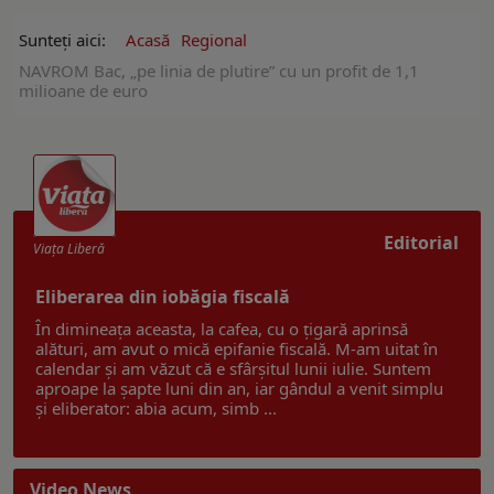
Sunteți aici:
Acasă
Regional
NAVROM Bac, „pe linia de plutire” cu un profit de 1,1
milioane de euro
Editorial
Viaţa Liberă
Eliberarea din iobăgia fiscală
În dimineața aceasta, la cafea, cu o țigară aprinsă
alături, am avut o mică epifanie fiscală. M-am uitat în
calendar și am văzut că e sfârșitul lunii iulie. Suntem
aproape la șapte luni din an, iar gândul a venit simplu
și eliberator: abia acum, simb ...
Video News