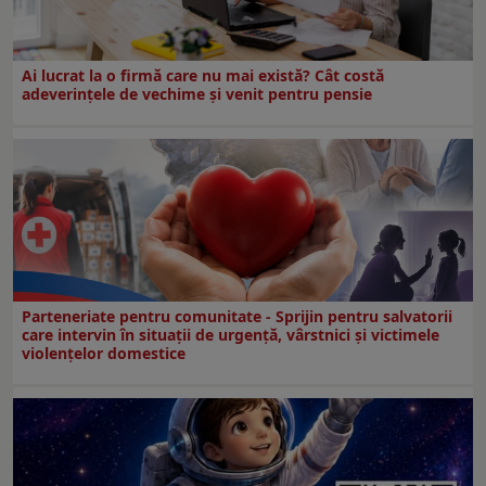
Ai lucrat la o firmă care nu mai există? Cât costă
adeverințele de vechime și venit pentru pensie
Parteneriate pentru comunitate - Sprijin pentru salvatorii
care intervin în situații de urgență, vârstnici și victimele
violențelor domestice