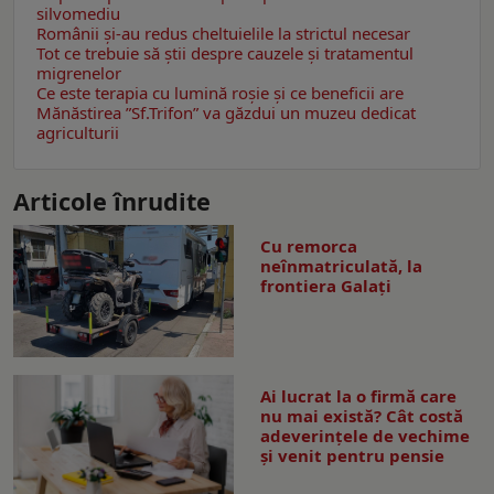
silvomediu
Românii şi-au redus cheltuielile la strictul necesar
Tot ce trebuie să știi despre cauzele și tratamentul
migrenelor
Ce este terapia cu lumină roșie şi ce beneficii are
Mănăstirea ”Sf.Trifon” va găzdui un muzeu dedicat
agriculturii
Articole înrudite
Cu remorca
neînmatriculată, la
frontiera Galați
Ai lucrat la o firmă care
nu mai există? Cât costă
adeverințele de vechime
și venit pentru pensie