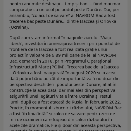
pentru anumite destinații – timp și bani – fiind mai mari
comparativ cu un ocol pe podul peste Dunăre. Dar, per
ansamblu, ”colacul de salvare” al NAVROM Bac a fost
trecerea bac peste Dunăre... dintre Isaccea și Orlovka
(Ucraina).
După cum v-am informat în paginile ziarului ”Viața
liberă”, investiția în amenajarea trecerii prin punctul de
frontieră de la Isaccea a fost realizată grație unui
proiect în valoare de 6,89 milioane de lei al NAVROM
Bac, demarat în 2018, prin Programul Operaţional
Infrastructură Mare (POIM). Trecerea bac de la Isaccea
– Orlovka a fost inaugurată în august 2020 și la acea
dată puțini bănuiau cât de importantă va fi nu doar din
perspectiva deschiderii podului peste Dunăre, aflat în
construcție la acea dată, dar mai ales din perspectiva
asigurării unei legături vitale între Ucraina și restul
lumii după ce a fost atacată de Rusia, în februarie 2022.
Practic, în momentul izbucnirii războiului, NAVROM Bac
a fost ”în linia întâi” și calea de salvare pentru zeci de
mii de ucraineni care fugeau din calea războiului în
acele zile dramatice. Fie și doar din această perspectivă,