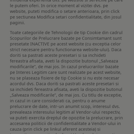
le putem oferi. In orice moment al vizitei dvs. pe
website, puteti modifica o setare anterioara, prin click
pe sectiunea Modifica setari confidentialitate, din josul
paginii.
Toate categoriile de Tehnologii de tip Cookie din cadrul
Scopurilor de Prelucrare bazate pe Consimtamant sunt
presetate INACTIVE pe acest website (cu exceptia celor
strict necesare pentru functionarea website-ului). Daca
doriti sa pastrati aceste presetari si sa inchideti
fereastra afisata, aveti la dispozitie butonul „Salveaza
modificarile”, de mai jos. In cazul prelucrarilor bazate
pe Interes Legitim care sunt realizate pe acest website,
nu se plaseaza fisiere de tip Cookie si nu este necesar
acordul dvs. Daca doriti sa pastrati aceste presetari si
sa inchideti fereastra afisata, aveti la dispozitie butonul
„Salveaza modificarile”, de mai jos. Cu titlu de exceptie,
in cazul in care considerati ca, pentru o anume
prelucrare de date, intr-un anumit scop, interesul dvs.
prevaleaza interesului legitim al Vendor-ului respectiv,
va puteti exercita dreptul de opozitie la prelucrare, prin
accesarea politicii de confidentialitate a Vendor-ului in
cauza (prin click pe linkul aferent acesteia) si