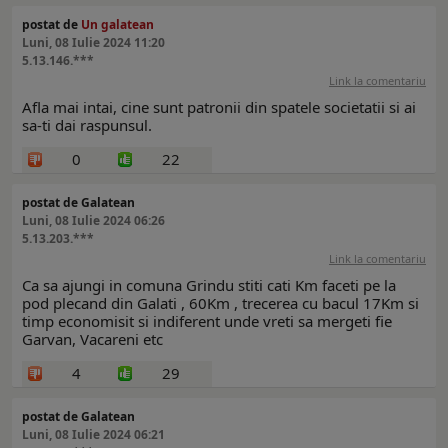
postat de
Un galatean
Luni, 08 Iulie 2024 11:20
5.13.146.***
Link la comentariu
Afla mai intai, cine sunt patronii din spatele societatii si ai
sa-ti dai raspunsul.
0
22
postat de Galatean
Luni, 08 Iulie 2024 06:26
5.13.203.***
Link la comentariu
Ca sa ajungi in comuna Grindu stiti cati Km faceti pe la
pod plecand din Galati , 60Km , trecerea cu bacul 17Km si
timp economisit si indiferent unde vreti sa mergeti fie
Garvan, Vacareni etc
4
29
postat de Galatean
Luni, 08 Iulie 2024 06:21