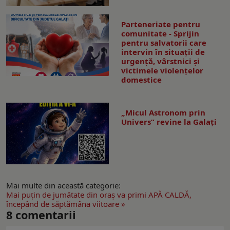
Parteneriate pentru
comunitate - Sprijin
pentru salvatorii care
intervin în situații de
urgență, vârstnici și
victimele violențelor
domestice
„Micul Astronom prin
Univers” revine la Galați
Mai multe din această categorie:
Mai puţin de jumătate din oraş va primi APĂ CALDĂ,
începând de săptămâna viitoare »
8
comentarii