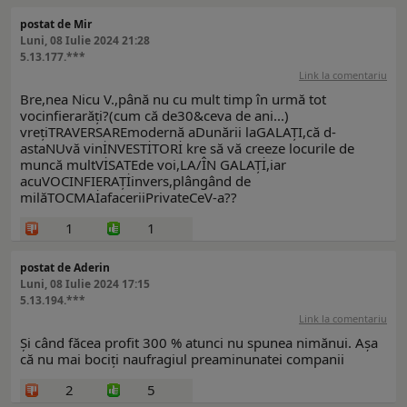
postat de Mir
Luni, 08 Iulie 2024 21:28
5.13.177.***
Link la comentariu
Bre,nea Nicu V.,până nu cu mult timp în urmă tot
vocinfierarăți?(cum că de30&ceva de ani...)
vrețiTRAVERSAREmodernă aDunării laGALAȚI,că d-
astaNUvă vinİNVESTİTORİ kre să vă creeze locurile de
muncă multVİSATEde voi,LA/ÎN GALAȚİ,iar
acuVOCINFIERAȚİinvers,plângând de
milăTOCMAİafaceriiPrivateCeV-a??
1
1
postat de Aderin
Luni, 08 Iulie 2024 17:15
5.13.194.***
Link la comentariu
Și când făcea profit 300 % atunci nu spunea nimănui. Așa
că nu mai bociți naufragiul preaminunatei companii
2
5