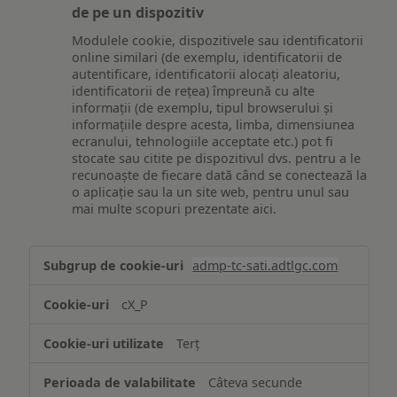
de pe un dispozitiv
Modulele cookie, dispozitivele sau identificatorii
online similari (de exemplu, identificatorii de
autentificare, identificatorii alocați aleatoriu,
identificatorii de rețea) împreună cu alte
informații (de exemplu, tipul browserului și
informațiile despre acesta, limba, dimensiunea
ecranului, tehnologiile acceptate etc.) pot fi
stocate sau citite pe dispozitivul dvs. pentru a le
recunoaște de fiecare dată când se conectează la
o aplicație sau la un site web, pentru unul sau
mai multe scopuri prezentate aici.
Stocarea
admp-tc-sati.adtlgc.com
și/sau
accesarea
cX_P
informațiilor
de
Terț
pe
un
Câteva secunde
dispozitiv