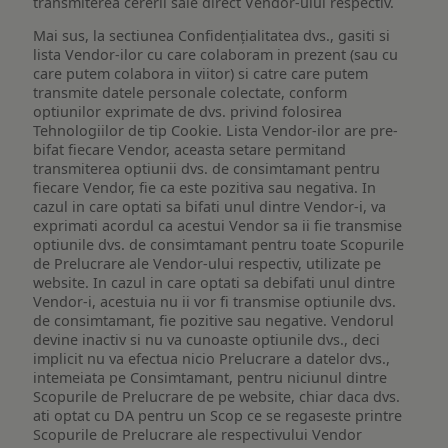
transmiterea cererii sale direct Vendor-ului respectiv.
Mai sus, la sectiunea Confidențialitatea dvs., gasiti si
lista Vendor-ilor cu care colaboram in prezent (sau cu
care putem colabora in viitor) si catre care putem
transmite datele personale colectate, conform
optiunilor exprimate de dvs. privind folosirea
Tehnologiilor de tip Cookie. Lista Vendor-ilor are pre-
bifat fiecare Vendor, aceasta setare permitand
transmiterea optiunii dvs. de consimtamant pentru
fiecare Vendor, fie ca este pozitiva sau negativa. In
cazul in care optati sa bifati unul dintre Vendor-i, va
exprimati acordul ca acestui Vendor sa ii fie transmise
optiunile dvs. de consimtamant pentru toate Scopurile
de Prelucrare ale Vendor-ului respectiv, utilizate pe
website. In cazul in care optati sa debifati unul dintre
Vendor-i, acestuia nu ii vor fi transmise optiunile dvs.
de consimtamant, fie pozitive sau negative. Vendorul
devine inactiv si nu va cunoaste optiunile dvs., deci
implicit nu va efectua nicio Prelucrare a datelor dvs.,
intemeiata pe Consimtamant, pentru niciunul dintre
Scopurile de Prelucrare de pe website, chiar daca dvs.
ati optat cu DA pentru un Scop ce se regaseste printre
Scopurile de Prelucrare ale respectivului Vendor