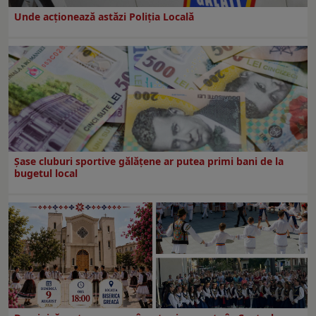
Unde acționează astăzi Poliția Locală
Şase cluburi sportive gălăţene ar putea primi bani de la
bugetul local