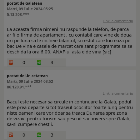
postat de Galatean
Marți, 09 Iulie 2024 05:25
5.13.203.***
Link la comentariu
La aceasta firma nimeni nu raspunde la telefon, de parca
ar fi o firma de apartament , cu contabil care vine de doua
ori pe luna sa le incheie bilantul, si restul care lucreaza pe
bac.De vina e casele de marcat care sant programate sa se
deschida la ora 6,00, ANAF-ul asta e de vina [sic]
0
3
postat de Un cetatean
Marți, 09 Iulie 2024 03:52
86.120.91.***
Link la comentariu
Bacul este necesar sa circule in continuare la Galati, podul
este prea departe si tot traseul ococlitor foarte lung pentru
niste oameni care vor doar sa treaca Dunarea spre zona
de vizavi pentru turism sau pescuit sau invers spre Galati,
sa-si cumpere chestii.
0
3