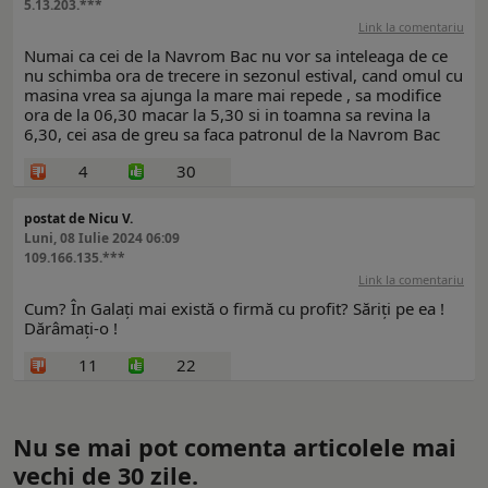
5.13.203.***
Link la comentariu
Numai ca cei de la Navrom Bac nu vor sa inteleaga de ce
nu schimba ora de trecere in sezonul estival, cand omul cu
masina vrea sa ajunga la mare mai repede , sa modifice
ora de la 06,30 macar la 5,30 si in toamna sa revina la
6,30, cei asa de greu sa faca patronul de la Navrom Bac
4
30
postat de Nicu V.
Luni, 08 Iulie 2024 06:09
109.166.135.***
Link la comentariu
Cum? În Galați mai există o firmă cu profit? Săriți pe ea !
Dărâmați-o !
11
22
Nu se mai pot comenta articolele mai
vechi de 30 zile.