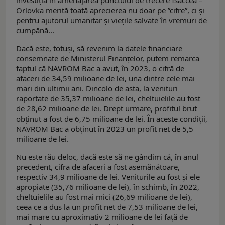
investiția în amenajarea punctului de trecere Isaccea –
Orlovka merită toată aprecierea nu doar pe ”cifre”, ci și
pentru ajutorul umanitar și viețile salvate în vremuri de
cumpănă...
Dacă este, totuși, să revenim la datele financiare
consemnate de Ministerul Finanțelor, putem remarca
faptul că NAVROM Bac a avut, în 2023, o cifră de
afaceri de 34,59 milioane de lei, una dintre cele mai
mari din ultimii ani. Dincolo de asta, la venituri
raportate de 35,37 milioane de lei, cheltuielile au fost
de 28,62 milioane de lei. Drept urmare, profitul brut
obținut a fost de 6,75 milioane de lei. În aceste condiții,
NAVROM Bac a obținut în 2023 un profit net de 5,5
milioane de lei.
Nu este rău deloc, dacă este să ne gândim că, în anul
precedent, cifra de afaceri a fost asemănătoare,
respectiv 34,9 milioane de lei. Veniturile au fost și ele
apropiate (35,76 milioane de lei), în schimb, în 2022,
cheltuielile au fost mai mici (26,69 milioane de lei),
ceea ce a dus la un profit net de 7,53 milioane de lei,
mai mare cu aproximativ 2 milioane de lei față de