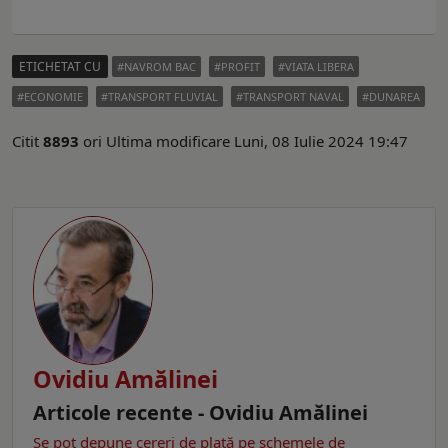
ETICHETAT CU
NAVROM BAC
PROFIT
VIATA LIBERA
ECONOMIE
TRANSPORT FLUVIAL
TRANSPORT NAVAL
DUNAREA
Citit
8893
ori
Ultima modificare Luni, 08 Iulie 2024 19:47
Ovidiu Amălinei
Articole recente - Ovidiu Amălinei
Se pot depune cereri de plată pe schemele de