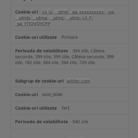
cX_G
,
__utmt
,
_ga_xxxxxxxxxx
,
_ga
,
__utmb
,
__utma
,
__utmz
,
__utmc
,
cX_P
,
_ga_YTJQVQYCPP
Primare
394 zile, Câteva
secunde, 399 zile, 399 zile, Câteva secunde, 399
zile, 182 zile, 364 zile, 394 zile, 729 zile
adtlgc.com
evid_0046
Terț
540 zile