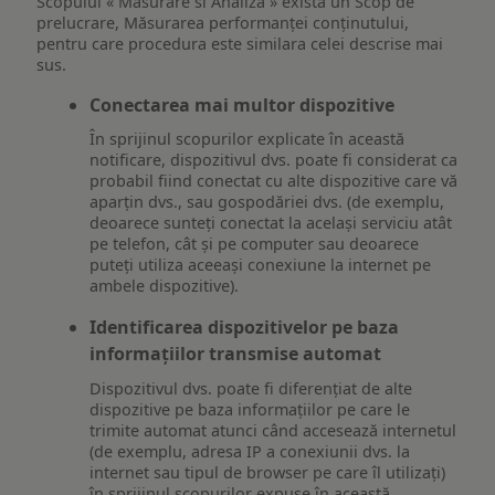
Scopului « Masurare si Analiza » exista un Scop de
prelucrare, Măsurarea performanței conținutului,
pentru care procedura este similara celei descrise mai
sus.
Conectarea mai multor dispozitive
În sprijinul scopurilor explicate în această
notificare, dispozitivul dvs. poate fi considerat ca
probabil fiind conectat cu alte dispozitive care vă
aparțin dvs., sau gospodăriei dvs. (de exemplu,
deoarece sunteți conectat la același serviciu atât
pe telefon, cât și pe computer sau deoarece
puteți utiliza aceeași conexiune la internet pe
ambele dispozitive).
Identificarea dispozitivelor pe baza
informațiilor transmise automat
Dispozitivul dvs. poate fi diferențiat de alte
dispozitive pe baza informațiilor pe care le
trimite automat atunci când accesează internetul
(de exemplu, adresa IP a conexiunii dvs. la
internet sau tipul de browser pe care îl utilizați)
în sprijinul scopurilor expuse în această