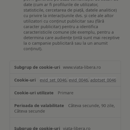
date (cum ar fi profilurile de utilizator,
statisticile, cercetarea de piață, datele analitice)
cu privire la interacțiunile dvs. și cele ale altor
utilizatori cu conținut publicitar sau (fără
caracter publicitar) pentru a identifica
caracteristicile comune (de exemplu, pentru a
determina care audiențe țintă sunt mai receptive
la o campanie publicitară sau la un anumit
conținut).
Măsurare
www.viata-libera.ro
și
analiză
evid_set_0046
,
evid_0046
,
adptset_0046
Primare
Câteva secunde, 90 zile,
Câteva secunde
viata-libera.ro