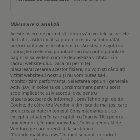
Măsurare și analiză
Aceste fișiere ne permit să contorizăm vizitele și sursele
de trafic, astfel încât să putem măsura și îmbunătăți
performanța website-ului nostru. Acestea ne ajută să
cunoaștem cele mai populare sau mai puțin populare
pagini și să vedem cum se deplasează vizitatorii în
cadrul website-ului. Dacă nu permiteți
plasarea/accesarea acestor fișiere, nu vom ști când ați
vizitat website-ul nostru și nu vom putea să-i
monitorizăm performanța. Selectarea opțiunii generale
Activ (DA) in coloana de Consimtamant pentru acest
scop implică inclusiv acordul dvs. pentru
plasare/accesare de informații, prin Tehnologii de tip
Cookie, de către toți Vendor-ii din lista de mai jos, care
prelucreaza date in temeiul Consimtamantului, cu
excepția situației în care optați cu Inactiv (NU) pentru
unii Vendor-i, în mod individual, în lista generală de
Vendori, pe care o regăsiți la secțiunea
“Confidențialitatea dvs.” In mod separat, in cadrul