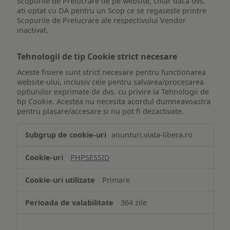
Scopurile de Prelucrare de pe website, chiar daca dvs.
ati optat cu DA pentru un Scop ce se regaseste printre
Scopurile de Prelucrare ale respectivului Vendor
inactivat.
Tehnologii de tip Cookie strict necesare
Aceste fisiere sunt strict necesare pentru functionarea
website-ului, inclusiv cele pentru salvarea/procesarea
optiunilor exprimate de dvs. cu privire la Tehnologii de
tip Cookie. Acestea nu necesita acordul dumneavoastra
pentru plasare/accesare si nu pot fi dezactivate.
Tehnologii
anunturi.viata-libera.ro
de
tip
PHPSESSID
Cookie
strict
Primare
necesare
364 zile