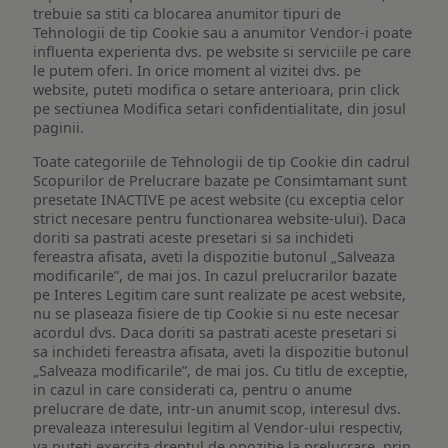
trebuie sa stiti ca blocarea anumitor tipuri de
Tehnologii de tip Cookie sau a anumitor Vendor-i poate
influenta experienta dvs. pe website si serviciile pe care
le putem oferi. In orice moment al vizitei dvs. pe
website, puteti modifica o setare anterioara, prin click
pe sectiunea Modifica setari confidentialitate, din josul
paginii.
Toate categoriile de Tehnologii de tip Cookie din cadrul
Scopurilor de Prelucrare bazate pe Consimtamant sunt
presetate INACTIVE pe acest website (cu exceptia celor
strict necesare pentru functionarea website-ului). Daca
doriti sa pastrati aceste presetari si sa inchideti
fereastra afisata, aveti la dispozitie butonul „Salveaza
modificarile”, de mai jos. In cazul prelucrarilor bazate
pe Interes Legitim care sunt realizate pe acest website,
nu se plaseaza fisiere de tip Cookie si nu este necesar
acordul dvs. Daca doriti sa pastrati aceste presetari si
sa inchideti fereastra afisata, aveti la dispozitie butonul
„Salveaza modificarile”, de mai jos. Cu titlu de exceptie,
in cazul in care considerati ca, pentru o anume
prelucrare de date, intr-un anumit scop, interesul dvs.
prevaleaza interesului legitim al Vendor-ului respectiv,
va puteti exercita dreptul de opozitie la prelucrare, prin