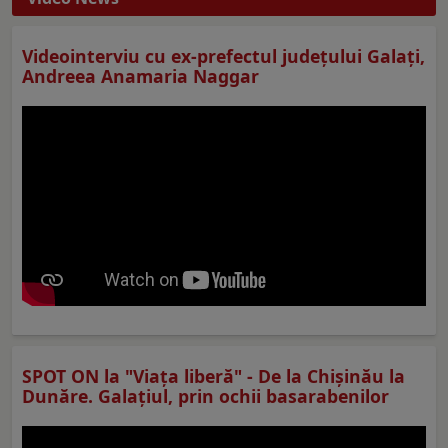
Videointerviu cu ex-prefectul judeţului Galaţi,
Andreea Anamaria Naggar
SPOT ON la "Viaţa liberă" - De la Chișinău la
Dunăre. Galațiul, prin ochii basarabenilor