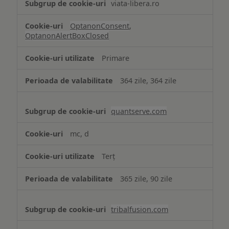
viata-libera.ro
OptanonConsent
,
OptanonAlertBoxClosed
Primare
364 zile, 364 zile
quantserve.com
mc, d
Terț
365 zile, 90 zile
tribalfusion.com