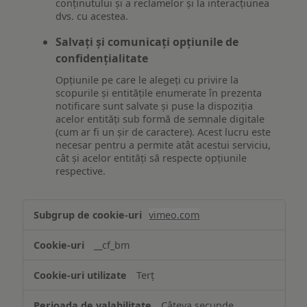
conținutului și a reclamelor și la interacțiunea
dvs. cu acestea.
Salvați și comunicați opțiunile de
confidențialitate
Opțiunile pe care le alegeți cu privire la
scopurile și entitățile enumerate în prezenta
notificare sunt salvate și puse la dispoziția
acelor entități sub formă de semnale digitale
(cum ar fi un șir de caractere). Acest lucru este
necesar pentru a permite atât acestui serviciu,
cât și acelor entități să respecte opțiunile
respective.
Asigurarea
vimeo.com
funcționalităților
website-
__cf_bm
ului
Terț
Câteva secunde