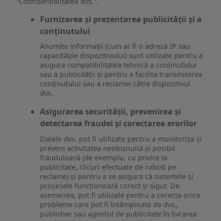
“Confidențialitatea dvs.”.
Furnizarea și prezentarea publicității și a
conținutului
Anumite informații (cum ar fi o adresă IP sau
capacitățile dispozitivului) sunt utilizate pentru a
asigura compatibilitatea tehnică a conținutului
sau a publicității și pentru a facilita transmiterea
conținutului sau a reclamei către dispozitivul
dvs.
Asigurarea securității, prevenirea și
detectarea fraudei și corectarea erorilor
Datele dvs. pot fi utilizate pentru a monitoriza și
preveni activitatea neobișnuită și posibil
frauduloasă (de exemplu, cu privire la
publicitate, clicuri efectuate de roboți pe
reclame) și pentru a se asigura că sistemele și
procesele funcționează corect și sigur. De
asemenea, pot fi utilizate pentru a corecta orice
probleme care pot fi întâmpinate de dvs.,
publisher sau agentul de publicitate în livrarea