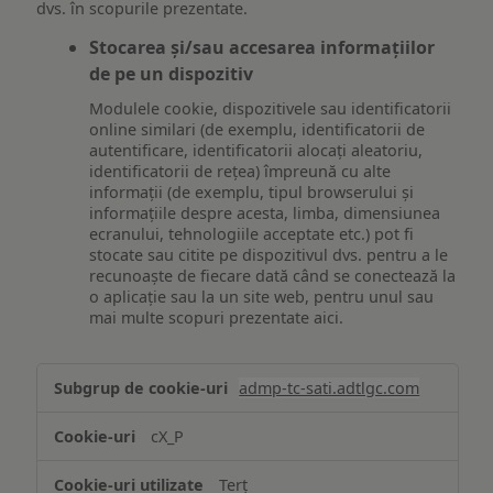
dvs. în scopurile prezentate.
Stocarea și/sau accesarea informațiilor
de pe un dispozitiv
Modulele cookie, dispozitivele sau identificatorii
online similari (de exemplu, identificatorii de
autentificare, identificatorii alocați aleatoriu,
identificatorii de rețea) împreună cu alte
informații (de exemplu, tipul browserului și
informațiile despre acesta, limba, dimensiunea
ecranului, tehnologiile acceptate etc.) pot fi
stocate sau citite pe dispozitivul dvs. pentru a le
recunoaște de fiecare dată când se conectează la
o aplicație sau la un site web, pentru unul sau
mai multe scopuri prezentate aici.
Stocarea
admp-tc-sati.adtlgc.com
și/sau
accesarea
cX_P
informațiilor
de
Terț