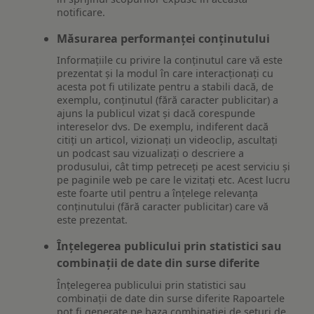
notificare.
Măsurarea performanței conținutului
Informațiile cu privire la conținutul care vă este
prezentat și la modul în care interacționați cu
acesta pot fi utilizate pentru a stabili dacă, de
exemplu, conținutul (fără caracter publicitar) a
ajuns la publicul vizat și dacă corespunde
intereselor dvs. De exemplu, indiferent dacă
citiți un articol, vizionați un videoclip, ascultați
un podcast sau vizualizați o descriere a
produsului, cât timp petreceți pe acest serviciu și
pe paginile web pe care le vizitați etc. Acest lucru
este foarte util pentru a înțelege relevanța
conținutului (fără caracter publicitar) care vă
este prezentat.
Înțelegerea publicului prin statistici sau
combinații de date din surse diferite
Înțelegerea publicului prin statistici sau
combinații de date din surse diferite Rapoartele
pot fi generate pe baza combinației de seturi de