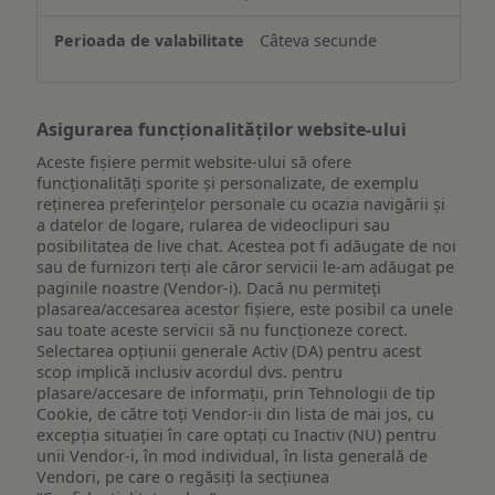
pe
un
Câteva secunde
dispozitiv
Asigurarea funcționalităților website-ului
Aceste fișiere permit website-ului să ofere
funcționalități sporite și personalizate, de exemplu
reţinerea preferinţelor personale cu ocazia navigării și
a datelor de logare, rularea de videoclipuri sau
posibilitatea de live chat. Acestea pot fi adăugate de noi
sau de furnizori terți ale căror servicii le-am adăugat pe
paginile noastre (Vendor-i). Dacă nu permiteți
plasarea/accesarea acestor fișiere, este posibil ca unele
sau toate aceste servicii să nu funcționeze corect.
Selectarea opțiunii generale Activ (DA) pentru acest
scop implică inclusiv acordul dvs. pentru
plasare/accesare de informații, prin Tehnologii de tip
Cookie, de către toți Vendor-ii din lista de mai jos, cu
excepția situației în care optați cu Inactiv (NU) pentru
unii Vendor-i, în mod individual, în lista generală de
Vendori, pe care o regăsiți la secțiunea