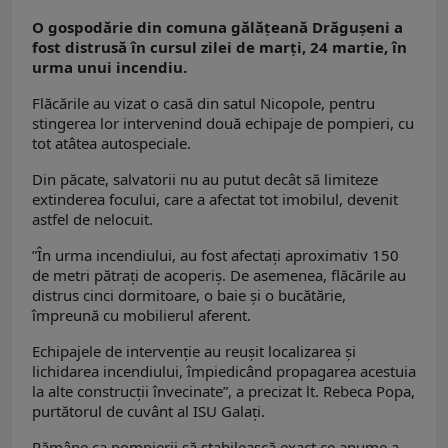
O gospodărie din comuna gălățeană Drăgușeni a
fost distrusă în cursul zilei de marți, 24 martie, în
urma unui incendiu.
Flăcările au vizat o casă din satul Nicopole, pentru
stingerea lor intervenind două echipaje de pompieri, cu
tot atâtea autospeciale.
Din păcate, salvatorii nu au putut decât să limiteze
extinderea focului, care a afectat tot imobilul, devenit
astfel de nelocuit.
”În urma incendiului, au fost afectaţi aproximativ 150
de metri pătrați de acoperiș. De asemenea, flăcările au
distrus cinci dormitoare, o baie și o bucătărie,
împreună cu mobilierul aferent.
Echipajele de intervenție au reușit localizarea și
lichidarea incendiului, împiedicând propagarea acestuia
la alte construcții învecinate”, a precizat lt. Rebeca Popa,
purtătorul de cuvânt al ISU Galați.
Rămâne ca pompierii să stabilească exact ce anume a