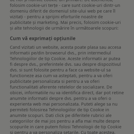
folosim cookie-uri terțe - care sunt cookie-uri dintr-un
domeniu diferit de domeniul site-ului web pe care îl
vizitați - pentru a sprijini eforturile noastre de
publicitate și marketing. Mai precis, folosim cookie-uri
și alte tehnologii de urmărire în următoarele scopuri:
Cum vă exprimați opțiunile
Cand vizitati un website, acesta poate plasa sau accesa
informatii pe/din browserul dvs., prin intermediul
Tehnologiilor de tip Cookie. Aceste informatii ar putea
fi despre dvs., preferintele dvs. sau despre dispozitivul
dvs. si sunt folosite pentru a face ca website-ul sa
functioneze asa cum va asteptati, pentru a va oferi
publicitate personalizata si pentru a va oferi
functionalitati aferente retelelor de socializare. De
obicei, informatiile nu va identifica direct, dar pot retine
anumite informatii despre dvs. pentru a va oferi o
experienta web mai personalizata. Puteti alege sa nu
permiteti folosirea Tehnologiilor de tip Cookie in
anumite scopuri. Dati click pe diferitele rubrici ale
categoriilor de mai jos pentru a afla mai multe despre
scopurile in care putem folosi Tehnologii de tip Cookie
si pentru a va personaliza setarile. Cu toate acestea,