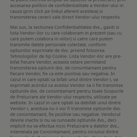
accesarea politicii de confidentialitate a Vendor-ului in
cauza (prin click pe linkul aferent acesteia) si
transmiterea cererii sale direct Vendor-ului respectiv.
Mai sus, la sectiunea Confidențialitatea dvs., gasiti si
lista Vendor-ilor cu care colaboram in prezent (sau cu
care putem colabora in viitor) si catre care putem
transmite datele personale colectate, conform
optiunilor exprimate de dvs. privind folosirea
Tehnologiilor de tip Cookie. Lista Vendor-ilor are pre-
bifat fiecare Vendor, aceasta setare permitand
transmiterea optiunii dvs. de consimtamant pentru
fiecare Vendor, fie ca este pozitiva sau negativa. In
cazul in care optati sa bifati unul dintre Vendor-i, va
exprimati acordul ca acestui Vendor sa ii fie transmise
optiunile dvs. de consimtamant pentru toate Scopurile
de Prelucrare ale Vendor-ului respectiv, utilizate pe
website. In cazul in care optati sa debifati unul dintre
Vendor-i, acestuia nu ii vor fi transmise optiunile dvs.
de consimtamant, fie pozitive sau negative. Vendorul
devine inactiv si nu va cunoaste optiunile dvs., deci
implicit nu va efectua nicio Prelucrare a datelor dvs.,
intemeiata pe Consimtamant, pentru niciunul dintre