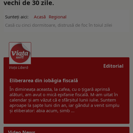
vechi de 30 zile.
Sunteți aici:
Acasă
Regional
Casă cu cinci dormitoare, distrusă de foc în toiul zilei
Editorial
Viaţa Liberă
Eliberarea din iobăgia fiscală
În dimineața aceasta, la cafea, cu o țigară aprinsă
alături, am avut o mică epifanie fiscală. M-am uitat în
calendar și am văzut că e sfârșitul lunii iulie. Suntem
aproape la șapte luni din an, iar gândul a venit simplu
și eliberator: abia acum, simb ...
Video News