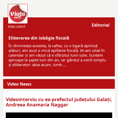
Editorial
Viaţa Liberă
Eliberarea din iobăgia fiscală
În dimineața aceasta, la cafea, cu o țigară aprinsă
alături, am avut o mică epifanie fiscală. M-am uitat în
calendar și am văzut că e sfârșitul lunii iulie. Suntem
aproape la șapte luni din an, iar gândul a venit simplu
și eliberator: abia acum, simb ...
Video News
Videointerviu cu ex-prefectul judeţului Galaţi,
Andreea Anamaria Naggar