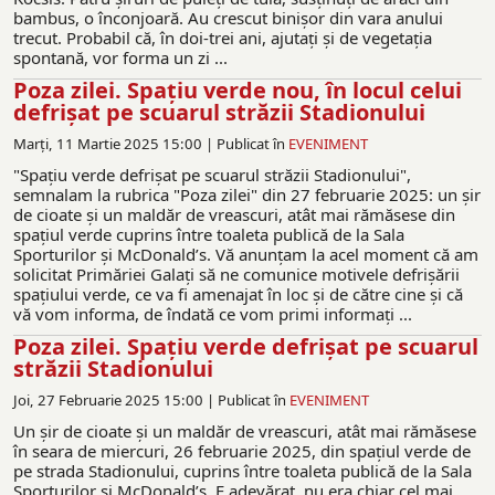
bambus, o înconjoară. Au crescut binișor din vara anului
trecut. Probabil că, în doi-trei ani, ajutați și de vegetația
spontană, vor forma un zi ...
Poza zilei. Spațiu verde nou, în locul celui
defrișat pe scuarul străzii Stadionului
Marți, 11 Martie 2025 15:00 |
Publicat în
EVENIMENT
"Spaţiu verde defrişat pe scuarul străzii Stadionului",
semnalam la rubrica "Poza zilei" din 27 februarie 2025: un şir
de cioate şi un maldăr de vreascuri, atât mai rămăsese din
spaţiul verde cuprins între toaleta publică de la Sala
Sporturilor şi McDonald’s. Vă anunțam la acel moment că am
solicitat Primăriei Galaţi să ne comunice motivele defrişării
spaţiului verde, ce va fi amenajat în loc şi de către cine și că
vă vom informa, de îndată ce vom primi informați ...
Poza zilei. Spaţiu verde defrişat pe scuarul
străzii Stadionului
Joi, 27 Februarie 2025 15:00 |
Publicat în
EVENIMENT
Un şir de cioate şi un maldăr de vreascuri, atât mai rămăsese
în seara de miercuri, 26 februarie 2025, din spaţiul verde de
pe strada Stadionului, cuprins între toaleta publică de la Sala
Sporturilor şi McDonald’s. E adevărat, nu era chiar cel mai