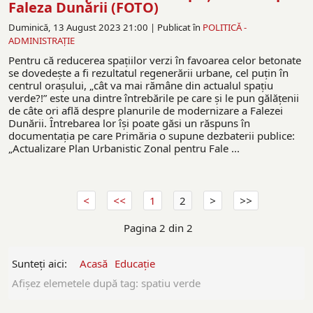
Faleza Dunării (FOTO)
Duminică, 13 August 2023 21:00 |
Publicat în
POLITICĂ -
ADMINISTRAŢIE
Pentru că reducerea spaţiilor verzi în favoarea celor betonate
se dovedeşte a fi rezultatul regenerării urbane, cel puţin în
centrul oraşului, „cât va mai rămâne din actualul spaţiu
verde?!” este una dintre întrebările pe care şi le pun gălăţenii
de câte ori află despre planurile de modernizare a Falezei
Dunării. Întrebarea lor îşi poate găsi un răspuns în
documentaţia pe care Primăria o supune dezbaterii publice:
„Actualizare Plan Urbanistic Zonal pentru Fale ...
1
2
Pagina 2 din 2
Sunteți aici:
Acasă
Educație
Afişez elemetele după tag: spatiu verde