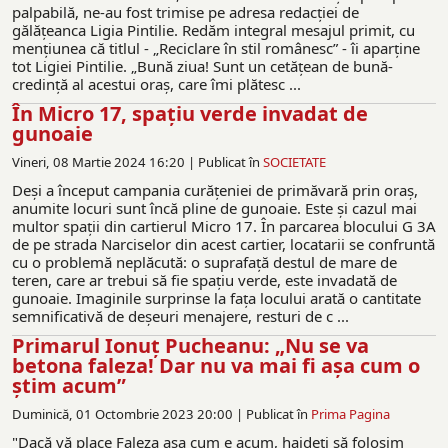
palpabilă, ne-au fost trimise pe adresa redacției de
gălățeanca Ligia Pintilie. Redăm integral mesajul primit, cu
mențiunea că titlul - „Reciclare în stil românesc” - îi aparține
tot Ligiei Pintilie. „Bună ziua! Sunt un cetățean de bună-
credință al acestui oraș, care îmi plătesc ...
În Micro 17, spaţiu verde invadat de
gunoaie
Vineri, 08 Martie 2024 16:20 |
Publicat în
SOCIETATE
Deşi a început campania curăţeniei de primăvară prin oraş,
anumite locuri sunt încă pline de gunoaie. Este şi cazul mai
multor spaţii din cartierul Micro 17. În parcarea blocului G 3A
de pe strada Narciselor din acest cartier, locatarii se confruntă
cu o problemă neplăcută: o suprafaţă destul de mare de
teren, care ar trebui să fie spaţiu verde, este invadată de
gunoaie. Imaginile surprinse la fața locului arată o cantitate
semnificativă de deșeuri menajere, resturi de c ...
Primarul Ionuţ Pucheanu: „Nu se va
betona faleza! Dar nu va mai fi aşa cum o
ştim acum”
Duminică, 01 Octombrie 2023 20:00 |
Publicat în
Prima Pagina
"Dacă vă place Faleza aşa cum e acum, haideţi să folosim