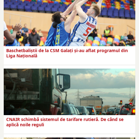
Baschetbaliștii de la CSM Galați și-au aflat programul din
Liga Națională
CNAIR schimbă sistemul de tarifare rutieră. De când se
aplică noile reguli