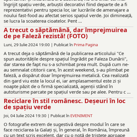
îngrijit spaţiu verde, arbuştii decorativi fiind departe de a fi
reprezentativi pentru specia lor, iar lucrările de amenajare a
noului fast-food au afectat serios spaţiul verde. Joi dimineaţă,
se lucra la scoaterea cioatelor. Pent ...
A trecut o săptămână, dar împrejmuirea
de pe Faleză rezistă! (FOTO)
Luni, 29 Iulie 2024 19:00 |
Publicat în
Prima Pagina
A trecut deja o săptămână de la publicarea articolului "Ce
spun autorităţile despre spaţiul îngrădit pe Faleza Dunării",
dar starea de fapt nu s-a schimbat prea mult. După cum ne-
au semnalat cititorii care, în acest weekend, s-au plimbat pe
faleză, a dispărut doar împrejmuirea metalică. Cea realizată
din gard viu este la locul ei, iar amplasamentul este zi şi
noapte păzit de o firmă specializată, agenţii stând în
autoturisme parcate pe spaţiul verde sau pe alee. Pentru c ...
Reciclare în stil românesc. Deșeuri în loc
de spațiu verde
Joi, 04 Iulie 2024 19:30 |
Publicat în
EVENIMENT
O fotografie extrem de sugestivă despre modul în care se
face reciclarea la Galați și, în general, în România, împreună
cu un text scris excelent, dar cu o notă de tristețe aproape