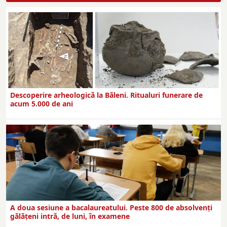
Descoperire arheologică la Băleni. Ritualuri funerare de
acum 5.000 de ani
A doua sesiune a bacalaureatului. Peste 800 de absolvenţi
gălăţeni intră, de luni, în examene