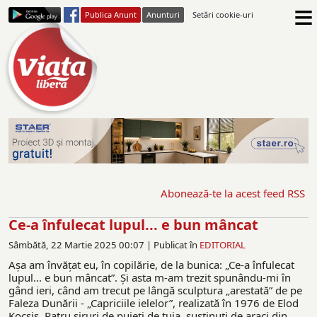
≡
Publica Anunt
Anunturi
Setări cookie-uri
Abonează-te la acest feed RSS
Ce-a înfulecat lupul... e bun mâncat
Sâmbătă, 22 Martie 2025 00:07 |
Publicat în
EDITORIAL
Așa am învățat eu, în copilărie, de la bunica: „Ce-a înfulecat
lupul... e bun mâncat”. Și asta m-am trezit spunându-mi în
gând ieri, când am trecut pe lângă sculptura „arestată” de pe
Faleza Dunării - „Capriciile ielelor”, realizată în 1976 de Elod
Kocsis. Patru șiruri de puieți de tuia, susținuți de araci din