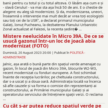
banii pentru cu totul şi cu totul altceva. O lăsăm aşa cum e şi
- slavă Cerului! - va mai sta aşa încă 50 de ani. E o chestie de
alegere: eu aleg să modernizez. Şi da, modernizarea, uneori,
înseamnă o intervenţie mai mult decât ar vrea toţi ecologiştii
sau toţi cei de la USR", a declarat primarul municipiului
Galaţi, Ionuţ Pucheanu, la dezbaterea Planului Urbanistic
Zonal actualizat al Falezei, la recenta şedinţ� ...
Mistere neelucidate în Micro 39A. De ce se
usucă gazonul într-un loc de joacă abia
modernizat (FOTO)
Duminică, 20 August 2023 20:00 |
Publicat în
POLITICĂ -
ADMINISTRAŢIE
Jalnic, aşa arată o bună parte din spaţiul verde amenajat cu
gazon, în locul de joacă din Micro 39A, blocurile W2-W3,
recent modernizat cu fonduri europene. A fost schimbat
înainte de recepţia lucrărilor, pe cheltuiala constructorului,
dar s-a uscat şi a doua oară. Administraţia locală va încerca
să afle cauzele și va forma o comisie din reprezentanți ai
constructorului, ai Primăriei municipiului Galaţi şi ai
operatorului serviciului de întreținere spații verzi. O reclama
...
Cu cât s-ar putea reduce spaţiul verde pe