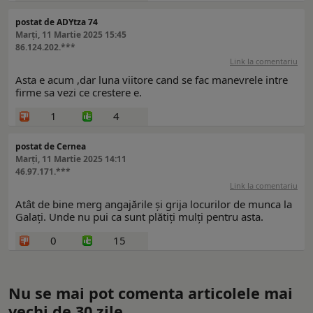
postat de ADYtza 74
Marți, 11 Martie 2025 15:45
86.124.202.***
Link la comentariu
Asta e acum ,dar luna viitore cand se fac manevrele intre
firme sa vezi ce crestere e.
1
4
postat de Cernea
Marți, 11 Martie 2025 14:11
46.97.171.***
Link la comentariu
Atât de bine merg angajările și grija locurilor de munca la
Galați. Unde nu pui ca sunt plătiți mulți pentru asta.
0
15
Nu se mai pot comenta articolele mai
vechi de 30 zile.