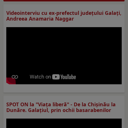
Videointerviu cu ex-prefectul judeţului Galaţi,
Andreea Anamaria Naggar
SPOT ON la "Viaţa liberă" - De la Chișinău la
Dunăre. Galațiul, prin ochii basarabenilor