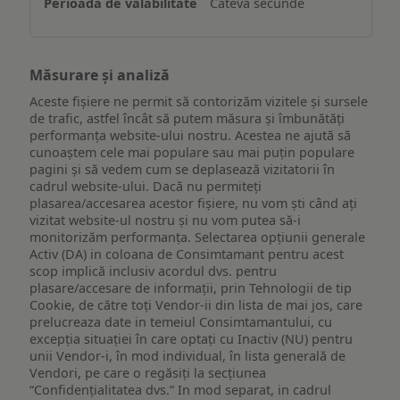
Câteva secunde
Măsurare și analiză
Aceste fișiere ne permit să contorizăm vizitele și sursele
de trafic, astfel încât să putem măsura și îmbunătăți
performanța website-ului nostru. Acestea ne ajută să
cunoaștem cele mai populare sau mai puțin populare
pagini și să vedem cum se deplasează vizitatorii în
cadrul website-ului. Dacă nu permiteți
plasarea/accesarea acestor fișiere, nu vom ști când ați
vizitat website-ul nostru și nu vom putea să-i
monitorizăm performanța. Selectarea opțiunii generale
Activ (DA) in coloana de Consimtamant pentru acest
scop implică inclusiv acordul dvs. pentru
plasare/accesare de informații, prin Tehnologii de tip
Cookie, de către toți Vendor-ii din lista de mai jos, care
prelucreaza date in temeiul Consimtamantului, cu
excepția situației în care optați cu Inactiv (NU) pentru
unii Vendor-i, în mod individual, în lista generală de
Vendori, pe care o regăsiți la secțiunea
“Confidențialitatea dvs.” In mod separat, in cadrul