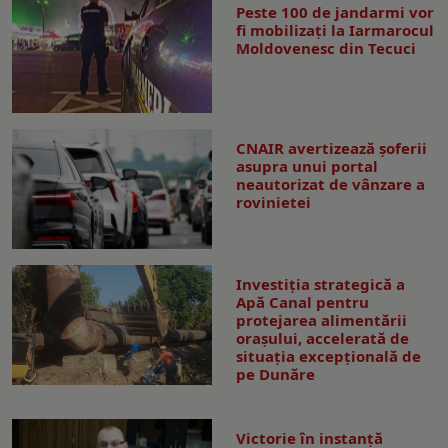
Peste 100 de jandarmi vor
fi mobilizați la Iarmarocul
Moldovenesc din Tecuci
CNAIR avertizează șoferii
asupra unui portal
neautorizat de vânzare a
rovinietei
Investiția strategică a
Apă Canal pentru
protejarea alimentării
orașului, accelerată de
situația excepțională de
pe Dunăre
Victorie în instanță