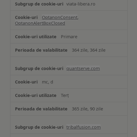
viata-libera.ro
OptanonConsent
,
OptanonAlertBoxClosed
Primare
364 zile, 364 zile
quantserve.com
mc, d
Terț
365 zile, 90 zile
tribalfusion.com