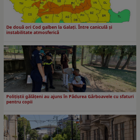
De două ori Cod galben la Galaţi. Între caniculă şi
instabilitate atmosferică
Polițiștii gălățeni au ajuns în Pădurea Gârboavele cu sfaturi
pentru copii