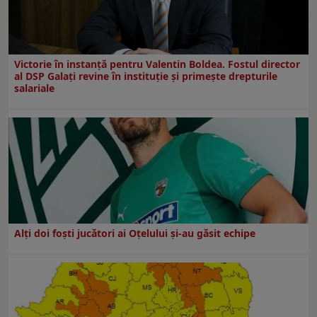
Victorie în instanță pentru Valentin Boldea. Fostul director
al DSP Galați revine în instituție și primește drepturile
salariale
Alți doi foști jucători ai Oțelului și-au găsit echipe