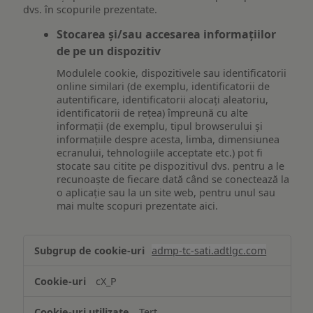
dvs. în scopurile prezentate.
Stocarea și/sau accesarea informațiilor
de pe un dispozitiv
Modulele cookie, dispozitivele sau identificatorii
online similari (de exemplu, identificatorii de
autentificare, identificatorii alocați aleatoriu,
identificatorii de rețea) împreună cu alte
informații (de exemplu, tipul browserului și
informațiile despre acesta, limba, dimensiunea
ecranului, tehnologiile acceptate etc.) pot fi
stocate sau citite pe dispozitivul dvs. pentru a le
recunoaște de fiecare dată când se conectează la
o aplicație sau la un site web, pentru unul sau
mai multe scopuri prezentate aici.
Stocarea
admp-tc-sati.adtlgc.com
și/sau
accesarea
cX_P
informațiilor
de
Terț