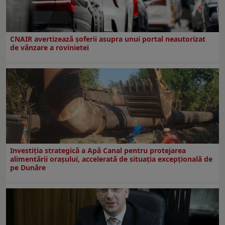
CNAIR avertizează șoferii asupra unui portal neautorizat
de vânzare a rovinietei
Investiția strategică a Apă Canal pentru protejarea
alimentării orașului, accelerată de situația excepțională de
pe Dunăre