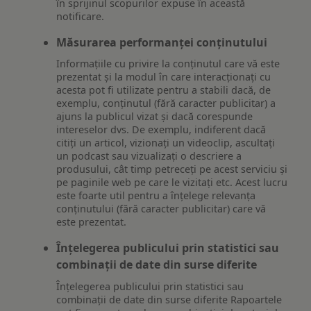
în sprijinul scopurilor expuse în această
notificare.
Măsurarea performanței conținutului
Informațiile cu privire la conținutul care vă este
prezentat și la modul în care interacționați cu
acesta pot fi utilizate pentru a stabili dacă, de
exemplu, conținutul (fără caracter publicitar) a
ajuns la publicul vizat și dacă corespunde
intereselor dvs. De exemplu, indiferent dacă
citiți un articol, vizionați un videoclip, ascultați
un podcast sau vizualizați o descriere a
produsului, cât timp petreceți pe acest serviciu și
pe paginile web pe care le vizitați etc. Acest lucru
este foarte util pentru a înțelege relevanța
conținutului (fără caracter publicitar) care vă
este prezentat.
Înțelegerea publicului prin statistici sau
combinații de date din surse diferite
Înțelegerea publicului prin statistici sau
combinații de date din surse diferite Rapoartele