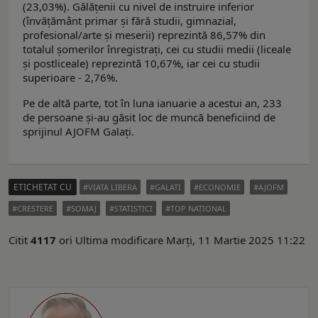
(23,03%). Gălățenii cu nivel de instruire inferior
(învățământ primar și fără studii, gimnazial,
profesional/arte și meserii) reprezintă 86,57% din
totalul șomerilor înregistrați, cei cu studii medii (liceale
și postliceale) reprezintă 10,67%, iar cei cu studii
superioare - 2,76%.
Pe de altă parte, tot în luna ianuarie a acestui an, 233
de persoane și-au găsit loc de muncă beneficiind de
sprijinul AJOFM Galați.
ETICHETAT CU
VIATA LIBERA
GALATI
ECONOMIE
AJOFM
CRESTERE
SOMAJ
STATISTICI
TOP NAŢIONAL
Citit
4117
ori
Ultima modificare Marți, 11 Martie 2025 11:22