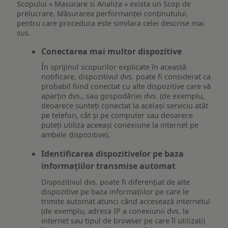
Scopului « Masurare si Analiza » exista un Scop de
prelucrare, Măsurarea performanței conținutului,
pentru care procedura este similara celei descrise mai
sus.
Conectarea mai multor dispozitive
În sprijinul scopurilor explicate în această
notificare, dispozitivul dvs. poate fi considerat ca
probabil fiind conectat cu alte dispozitive care vă
aparțin dvs., sau gospodăriei dvs. (de exemplu,
deoarece sunteți conectat la același serviciu atât
pe telefon, cât și pe computer sau deoarece
puteți utiliza aceeași conexiune la internet pe
ambele dispozitive).
Identificarea dispozitivelor pe baza
informațiilor transmise automat
Dispozitivul dvs. poate fi diferențiat de alte
dispozitive pe baza informațiilor pe care le
trimite automat atunci când accesează internetul
(de exemplu, adresa IP a conexiunii dvs. la
internet sau tipul de browser pe care îl utilizați)