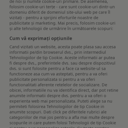
de noi și numite cookie-uri primare. De asemenea,
folosim cookie-uri terțe - care sunt cookie-uri dintr-un
domeniu diferit de domeniul site-ului web pe care îl
vizitați - pentru a sprijini eforturile noastre de
publicitate și marketing. Mai precis, folosim cookie-uri
și alte tehnologii de urmărire în următoarele scopuri:
Cum vă exprimați opțiunile
Cand vizitati un website, acesta poate plasa sau accesa
informatii pe/din browserul dvs., prin intermediul
Tehnologiilor de tip Cookie. Aceste informatii ar putea
fi despre dvs., preferintele dvs. sau despre dispozitivul
dvs. si sunt folosite pentru a face ca website-ul sa
functioneze asa cum va asteptati, pentru a va oferi
publicitate personalizata si pentru a va oferi
functionalitati aferente retelelor de socializare. De
obicei, informatiile nu va identifica direct, dar pot retine
anumite informatii despre dvs. pentru a va oferi o
experienta web mai personalizata. Puteti alege sa nu
permiteti folosirea Tehnologiilor de tip Cookie in
anumite scopuri. Dati click pe diferitele rubrici ale
categoriilor de mai jos pentru a afla mai multe despre
scopurile in care putem folosi Tehnologii de tip Cookie