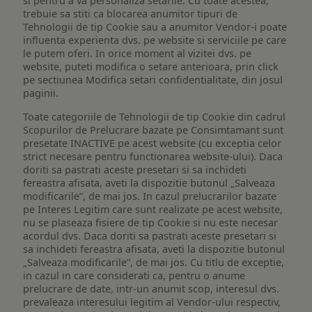
si pentru a va personaliza setarile. Cu toate acestea,
trebuie sa stiti ca blocarea anumitor tipuri de
Tehnologii de tip Cookie sau a anumitor Vendor-i poate
influenta experienta dvs. pe website si serviciile pe care
le putem oferi. In orice moment al vizitei dvs. pe
website, puteti modifica o setare anterioara, prin click
pe sectiunea Modifica setari confidentialitate, din josul
paginii.
Toate categoriile de Tehnologii de tip Cookie din cadrul
Scopurilor de Prelucrare bazate pe Consimtamant sunt
presetate INACTIVE pe acest website (cu exceptia celor
strict necesare pentru functionarea website-ului). Daca
doriti sa pastrati aceste presetari si sa inchideti
fereastra afisata, aveti la dispozitie butonul „Salveaza
modificarile”, de mai jos. In cazul prelucrarilor bazate
pe Interes Legitim care sunt realizate pe acest website,
nu se plaseaza fisiere de tip Cookie si nu este necesar
acordul dvs. Daca doriti sa pastrati aceste presetari si
sa inchideti fereastra afisata, aveti la dispozitie butonul
„Salveaza modificarile”, de mai jos. Cu titlu de exceptie,
in cazul in care considerati ca, pentru o anume
prelucrare de date, intr-un anumit scop, interesul dvs.
prevaleaza interesului legitim al Vendor-ului respectiv,