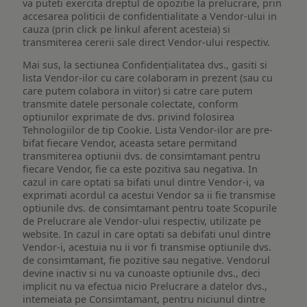
va puteti exercita dreptul de opozitie la prelucrare, prin
accesarea politicii de confidentialitate a Vendor-ului in
cauza (prin click pe linkul aferent acesteia) si
transmiterea cererii sale direct Vendor-ului respectiv.
Mai sus, la sectiunea Confidențialitatea dvs., gasiti si
lista Vendor-ilor cu care colaboram in prezent (sau cu
care putem colabora in viitor) si catre care putem
transmite datele personale colectate, conform
optiunilor exprimate de dvs. privind folosirea
Tehnologiilor de tip Cookie. Lista Vendor-ilor are pre-
bifat fiecare Vendor, aceasta setare permitand
transmiterea optiunii dvs. de consimtamant pentru
fiecare Vendor, fie ca este pozitiva sau negativa. In
cazul in care optati sa bifati unul dintre Vendor-i, va
exprimati acordul ca acestui Vendor sa ii fie transmise
optiunile dvs. de consimtamant pentru toate Scopurile
de Prelucrare ale Vendor-ului respectiv, utilizate pe
website. In cazul in care optati sa debifati unul dintre
Vendor-i, acestuia nu ii vor fi transmise optiunile dvs.
de consimtamant, fie pozitive sau negative. Vendorul
devine inactiv si nu va cunoaste optiunile dvs., deci
implicit nu va efectua nicio Prelucrare a datelor dvs.,
intemeiata pe Consimtamant, pentru niciunul dintre