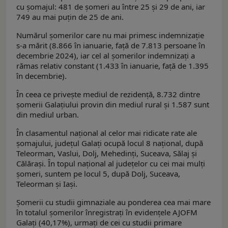
cu șomajul: 481 de șomeri au între 25 și 29 de ani, iar
749 au mai puțin de 25 de ani.
Numărul șomerilor care nu mai primesc indemnizație
s-a mărit (8.866 în ianuarie, față de 7.813 persoane în
decembrie 2024), iar cel al șomerilor indemnizați a
rămas relativ constant (1.433 în ianuarie, față de 1.395
în decembrie).
În ceea ce privește mediul de rezidență, 8.732 dintre
șomerii Galațiului provin din mediul rural și 1.587 sunt
din mediul urban.
În clasamentul național al celor mai ridicate rate ale
șomajului, județul Galați ocupă locul 8 național, după
Teleorman, Vaslui, Dolj, Mehedinți, Suceava, Sălaj și
Călărași. În topul național al județelor cu cei mai mulți
șomeri, suntem pe locul 5, după Dolj, Suceava,
Teleorman și Iași.
Șomerii cu studii gimnaziale au ponderea cea mai mare
în totalul șomerilor înregistrați în evidențele AJOFM
Galați (40,17%), urmați de cei cu studii primare