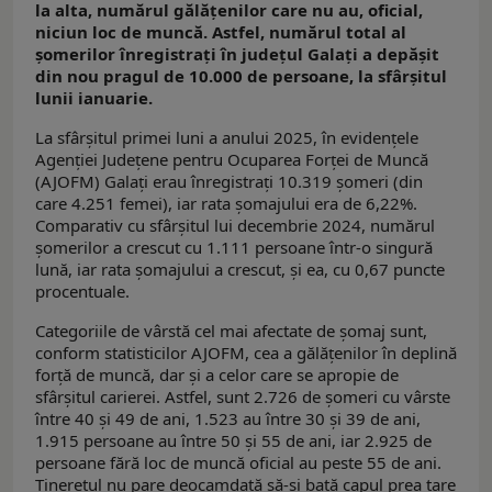
la alta, numărul gălățenilor care nu au, oficial,
niciun loc de muncă. Astfel, numărul total al
șomerilor înregistrați în județul Galați a depășit
din nou pragul de 10.000 de persoane, la sfârșitul
lunii ianuarie.
La sfârșitul primei luni a anului 2025, în evidențele
Agenției Județene pentru Ocuparea Forței de Muncă
(AJOFM) Galați erau înregistrați 10.319 șomeri (din
care 4.251 femei), iar rata șomajului era de 6,22%.
Comparativ cu sfârșitul lui decembrie 2024, numărul
șomerilor a crescut cu 1.111 persoane într-o singură
lună, iar rata șomajului a crescut, și ea, cu 0,67 puncte
procentuale.
Categoriile de vârstă cel mai afectate de șomaj sunt,
conform statisticilor AJOFM, cea a gălățenilor în deplină
forță de muncă, dar și a celor care se apropie de
sfârșitul carierei. Astfel, sunt 2.726 de șomeri cu vârste
între 40 și 49 de ani, 1.523 au între 30 și 39 de ani,
1.915 persoane au între 50 și 55 de ani, iar 2.925 de
persoane fără loc de muncă oficial au peste 55 de ani.
Tineretul nu pare deocamdată să-și bată capul prea tare