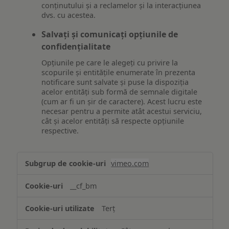
conținutului și a reclamelor și la interacțiunea
dvs. cu acestea.
Salvați și comunicați opțiunile de
confidențialitate
Opțiunile pe care le alegeți cu privire la
scopurile și entitățile enumerate în prezenta
notificare sunt salvate și puse la dispoziția
acelor entități sub formă de semnale digitale
(cum ar fi un șir de caractere). Acest lucru este
necesar pentru a permite atât acestui serviciu,
cât și acelor entități să respecte opțiunile
respective.
Asigurarea
vimeo.com
funcționalităților
website-
__cf_bm
ului
Terț