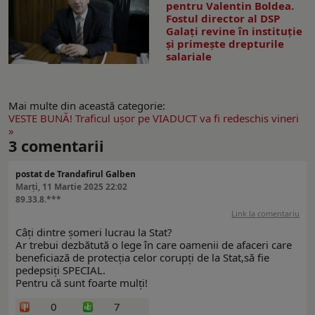
pentru Valentin Boldea.
Fostul director al DSP
Galați revine în instituție
și primește drepturile
salariale
Mai multe din această categorie:
VESTE BUNĂ! Traficul uşor pe VIADUCT va fi redeschis vineri
»
3
comentarii
postat de Trandafirul Galben
Marți, 11 Martie 2025 22:02
89.33.8.***
Link la comentariu
Câți dintre șomeri lucrau la Stat?
Ar trebui dezbătută o lege în care oamenii de afaceri care
beneficiază de protecția celor corupți de la Stat,să fie
pedepsiți SPECIAL.
Pentru că sunt foarte mulți!
0
7