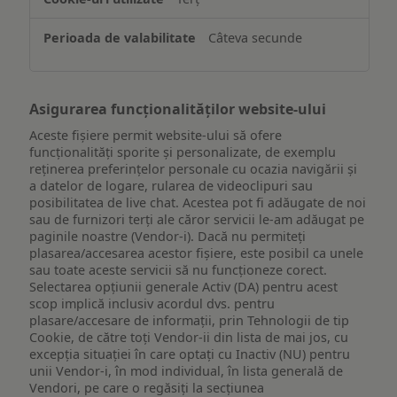
pe
un
Câteva secunde
dispozitiv
Asigurarea funcționalităților website-ului
Aceste fișiere permit website-ului să ofere
funcționalități sporite și personalizate, de exemplu
reţinerea preferinţelor personale cu ocazia navigării și
a datelor de logare, rularea de videoclipuri sau
posibilitatea de live chat. Acestea pot fi adăugate de noi
sau de furnizori terți ale căror servicii le-am adăugat pe
paginile noastre (Vendor-i). Dacă nu permiteți
plasarea/accesarea acestor fișiere, este posibil ca unele
sau toate aceste servicii să nu funcționeze corect.
Selectarea opțiunii generale Activ (DA) pentru acest
scop implică inclusiv acordul dvs. pentru
plasare/accesare de informații, prin Tehnologii de tip
Cookie, de către toți Vendor-ii din lista de mai jos, cu
excepția situației în care optați cu Inactiv (NU) pentru
unii Vendor-i, în mod individual, în lista generală de
Vendori, pe care o regăsiți la secțiunea