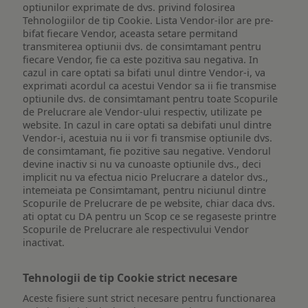
optiunilor exprimate de dvs. privind folosirea
Tehnologiilor de tip Cookie. Lista Vendor-ilor are pre-
bifat fiecare Vendor, aceasta setare permitand
transmiterea optiunii dvs. de consimtamant pentru
fiecare Vendor, fie ca este pozitiva sau negativa. In
cazul in care optati sa bifati unul dintre Vendor-i, va
exprimati acordul ca acestui Vendor sa ii fie transmise
optiunile dvs. de consimtamant pentru toate Scopurile
de Prelucrare ale Vendor-ului respectiv, utilizate pe
website. In cazul in care optati sa debifati unul dintre
Vendor-i, acestuia nu ii vor fi transmise optiunile dvs.
de consimtamant, fie pozitive sau negative. Vendorul
devine inactiv si nu va cunoaste optiunile dvs., deci
implicit nu va efectua nicio Prelucrare a datelor dvs.,
intemeiata pe Consimtamant, pentru niciunul dintre
Scopurile de Prelucrare de pe website, chiar daca dvs.
ati optat cu DA pentru un Scop ce se regaseste printre
Scopurile de Prelucrare ale respectivului Vendor
inactivat.
Tehnologii de tip Cookie strict necesare
Aceste fisiere sunt strict necesare pentru functionarea