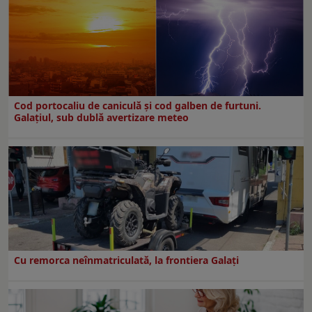
Cod portocaliu de caniculă și cod galben de furtuni.
Galațiul, sub dublă avertizare meteo
Cu remorca neînmatriculată, la frontiera Galați