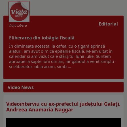
Editorial
Viaţa Liberă
Eliberarea din iobăgia fiscală
În dimineața aceasta, la cafea, cu o țigară aprinsă
alături, am avut o mică epifanie fiscală. M-am uitat în
calendar și am văzut că e sfârșitul lunii iulie. Suntem
aproape la șapte luni din an, iar gândul a venit simplu
și eliberator: abia acum, simb ...
Video News
Videointerviu cu ex-prefectul judeţului Galaţi,
Andreea Anamaria Naggar