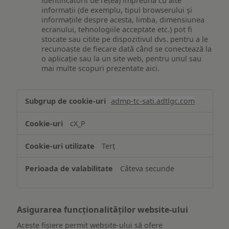
identificatorii de rețea) împreună cu alte
informații (de exemplu, tipul browserului și
informațiile despre acesta, limba, dimensiunea
ecranului, tehnologiile acceptate etc.) pot fi
stocate sau citite pe dispozitivul dvs. pentru a le
recunoaște de fiecare dată când se conectează la
o aplicație sau la un site web, pentru unul sau
mai multe scopuri prezentate aici.
Stocarea
admp-tc-sati.adtlgc.com
și/sau
accesarea
cX_P
informațiilor
de
Terț
pe
un
Câteva secunde
dispozitiv
Asigurarea funcționalităților website-ului
Aceste fișiere permit website-ului să ofere