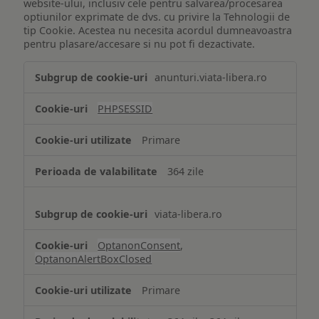
website-ului, inclusiv cele pentru salvarea/procesarea
optiunilor exprimate de dvs. cu privire la Tehnologii de
tip Cookie. Acestea nu necesita acordul dumneavoastra
pentru plasare/accesare si nu pot fi dezactivate.
Tehnologii
anunturi.viata-libera.ro
de
tip
PHPSESSID
Cookie
strict
Primare
necesare
364 zile
viata-libera.ro
OptanonConsent
,
OptanonAlertBoxClosed
Primare