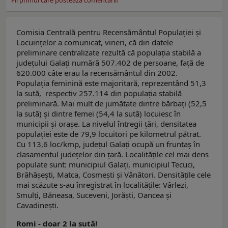
Fii primul care postează comentarii!
Comisia Centrală pentru Recensământul Populaţiei şi
Locuinţelor a comunicat, vineri, că din datele
preliminare centralizate rezultă că populaţia stabilă a
judeţului Galaţi numără 507.402 de persoane, faţă de
620.000 câte erau la recensământul din 2002.
Populaţia feminină este majoritară, reprezentând 51,3
la sută, respectiv 257.114 din populaţia stabilă
preliminară. Mai mult de jumătate dintre bărbaţi (52,5
la sută) şi dintre femei (54,4 la sută) locuiesc în
municipii şi oraşe. La nivelul întregii ţări, densitatea
populaţiei este de 79,9 locuitori pe kilometrul pătrat.
Cu 113,6 loc/kmp, judeţul Galaţi ocupă un fruntaş în
clasamentul judeţelor din ţară. Localităţile cel mai dens
populate sunt: municipiul Galaţi, municipiul Tecuci,
Brăhăşeşti, Matca, Cosmeşti şi Vânători. Densităţile cele
mai scăzute s-au înregistrat în localităţile: Vârlezi,
Smulţi, Băneasa, Suceveni, Jorăşti, Oancea şi
Cavadineşti.
Romi - doar 2 la sută!