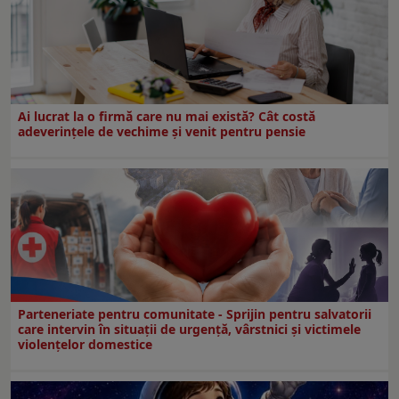
Ai lucrat la o firmă care nu mai există? Cât costă
adeverințele de vechime și venit pentru pensie
Parteneriate pentru comunitate - Sprijin pentru salvatorii
care intervin în situații de urgență, vârstnici și victimele
violențelor domestice