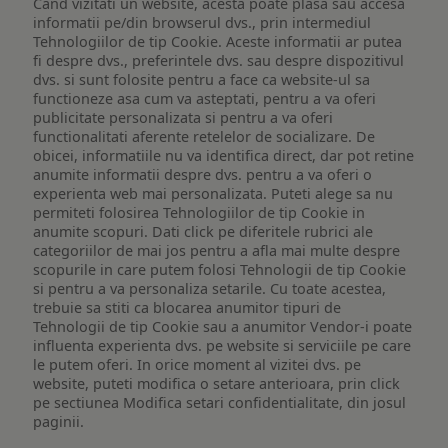
Cand vizitati un website, acesta poate plasa sau accesa
informatii pe/din browserul dvs., prin intermediul
Tehnologiilor de tip Cookie. Aceste informatii ar putea
fi despre dvs., preferintele dvs. sau despre dispozitivul
dvs. si sunt folosite pentru a face ca website-ul sa
functioneze asa cum va asteptati, pentru a va oferi
publicitate personalizata si pentru a va oferi
functionalitati aferente retelelor de socializare. De
obicei, informatiile nu va identifica direct, dar pot retine
anumite informatii despre dvs. pentru a va oferi o
experienta web mai personalizata. Puteti alege sa nu
permiteti folosirea Tehnologiilor de tip Cookie in
anumite scopuri. Dati click pe diferitele rubrici ale
categoriilor de mai jos pentru a afla mai multe despre
scopurile in care putem folosi Tehnologii de tip Cookie
si pentru a va personaliza setarile. Cu toate acestea,
trebuie sa stiti ca blocarea anumitor tipuri de
Tehnologii de tip Cookie sau a anumitor Vendor-i poate
influenta experienta dvs. pe website si serviciile pe care
le putem oferi. In orice moment al vizitei dvs. pe
website, puteti modifica o setare anterioara, prin click
pe sectiunea Modifica setari confidentialitate, din josul
paginii.