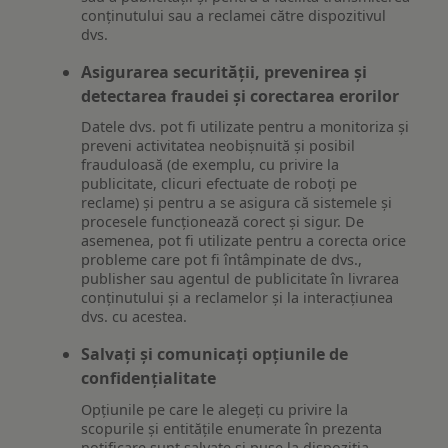
conținutului sau a reclamei către dispozitivul
dvs.
Asigurarea securității, prevenirea și
detectarea fraudei și corectarea erorilor
Datele dvs. pot fi utilizate pentru a monitoriza și
preveni activitatea neobișnuită și posibil
frauduloasă (de exemplu, cu privire la
publicitate, clicuri efectuate de roboți pe
reclame) și pentru a se asigura că sistemele și
procesele funcționează corect și sigur. De
asemenea, pot fi utilizate pentru a corecta orice
probleme care pot fi întâmpinate de dvs.,
publisher sau agentul de publicitate în livrarea
conținutului și a reclamelor și la interacțiunea
dvs. cu acestea.
Salvați și comunicați opțiunile de
confidențialitate
Opțiunile pe care le alegeți cu privire la
scopurile și entitățile enumerate în prezenta
notificare sunt salvate și puse la dispoziția