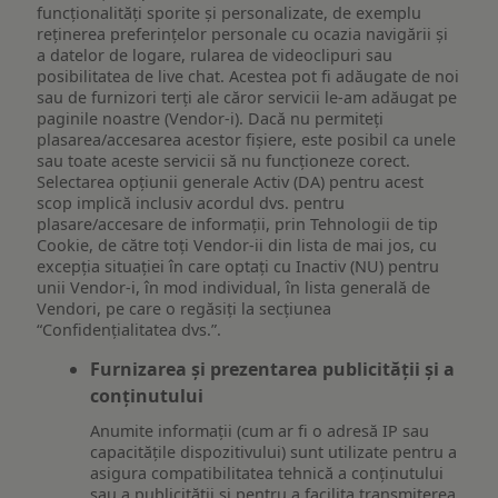
funcționalități sporite și personalizate, de exemplu
reţinerea preferinţelor personale cu ocazia navigării și
a datelor de logare, rularea de videoclipuri sau
posibilitatea de live chat. Acestea pot fi adăugate de noi
sau de furnizori terți ale căror servicii le-am adăugat pe
paginile noastre (Vendor-i). Dacă nu permiteți
plasarea/accesarea acestor fișiere, este posibil ca unele
sau toate aceste servicii să nu funcționeze corect.
Selectarea opțiunii generale Activ (DA) pentru acest
scop implică inclusiv acordul dvs. pentru
plasare/accesare de informații, prin Tehnologii de tip
Cookie, de către toți Vendor-ii din lista de mai jos, cu
excepția situației în care optați cu Inactiv (NU) pentru
unii Vendor-i, în mod individual, în lista generală de
Vendori, pe care o regăsiți la secțiunea
“Confidențialitatea dvs.”.
Furnizarea și prezentarea publicității și a
conținutului
Anumite informații (cum ar fi o adresă IP sau
capacitățile dispozitivului) sunt utilizate pentru a
asigura compatibilitatea tehnică a conținutului
sau a publicității și pentru a facilita transmiterea