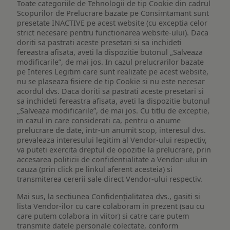
Toate categoriile de Tehnologii de tip Cookie din cadrul
Scopurilor de Prelucrare bazate pe Consimtamant sunt
presetate INACTIVE pe acest website (cu exceptia celor
strict necesare pentru functionarea website-ului). Daca
doriti sa pastrati aceste presetari si sa inchideti
fereastra afisata, aveti la dispozitie butonul „Salveaza
modificarile”, de mai jos. In cazul prelucrarilor bazate
pe Interes Legitim care sunt realizate pe acest website,
nu se plaseaza fisiere de tip Cookie si nu este necesar
acordul dvs. Daca doriti sa pastrati aceste presetari si
sa inchideti fereastra afisata, aveti la dispozitie butonul
„Salveaza modificarile”, de mai jos. Cu titlu de exceptie,
in cazul in care considerati ca, pentru o anume
prelucrare de date, intr-un anumit scop, interesul dvs.
prevaleaza interesului legitim al Vendor-ului respectiv,
va puteti exercita dreptul de opozitie la prelucrare, prin
accesarea politicii de confidentialitate a Vendor-ului in
cauza (prin click pe linkul aferent acesteia) si
transmiterea cererii sale direct Vendor-ului respectiv.
Mai sus, la sectiunea Confidențialitatea dvs., gasiti si
lista Vendor-ilor cu care colaboram in prezent (sau cu
care putem colabora in viitor) si catre care putem
transmite datele personale colectate, conform