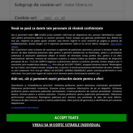
Publicitate
viata-libera.ro
țintită
(targetată)
__gpi
,
_cc_id
Nouă ne pasă ca datele tale personale să rămână confidențiale
Primare
Noi și partenerii noștri
585
stocăm și/sau accesăm informații pe dispozitivul dvs., precum identificatorii cookie
unici pentru prelucrarea datelor cu caracter personal. Puteți accepta sau gestiona preferințele dvs. făcând clic
mai jos, respectiv vă puteți opune utilizării unui interes legitim în orice moment pe pagina cu politica de
389 zile, 269 zile
confidențialitate. Aceste alegeri vor fi raportate partenerilor noștri și nu vă vor afecta navigarea.
Mai multe
detalii
Noi si partenerii nostri (retelele de socializare si agentiile de publicitate partenere, precum si furnizorii nostri de
servicii de date analitice) prelucram date pentru a permite website-ului sa functioneze, pentru a personaliza
continutul si anunturile publicitare afisate in functie de interesele si/sau profilul dvs., pentru a va oferi
functionalitati aferente retelelor de socializare si pentru a analiza traficul pe website. Beneficiati de drepturile
turn.com
prevazute de art. 15-22 din GDPR in legatura cu prelucrarea datelor cu caracter personal. Aceste drepturi pot fi
exercitate prin modalitatea indicata
aici
. Prin click pe “ACCEPT TOATE”, acceptati folosirea tuturor Tehnologiilor
de tip Cookie, care implica inclusiv acceptul dvs. cu privire la stocarea/accesarea informatiilor de catre Vendor-ii
cu care colaboram. Prin click pe “VREAU SA MODIFIC SETARILE INDIVIDUAL” puteti schimba preferintele in mod
individual, mai putin cele legate de cookie strict necesare pentru functionarea website-ului.
uid
Atât noi, cât și partenerii noștri prelucrăm datele pentru a oferi:
Dezvoltarea și îmbunătățirea serviciilor. Utilizarea profilurilor pentru selectarea conținutului personalizat.
Terț
Măsurarea performanței reclamelor. Stocarea și/sau accesarea informațiilor de pe un dispozitiv. Utilizarea
profilurilor pentru selectarea publicității personalizate. Crearea profilurilor de conținut personalizat. Utilizarea
datelor limitate pentru a selecta conținutul. Crearea profilurilor pentru publicitate personalizată. Măsurarea
performanței conținutului. Înțelegerea publicului prin statistici sau combinații de date din surse diferite.
179 zile
Utilizarea de date limitate pentru a selecta publicitatea. Date precise de geolocație și identificarea prin scanarea
dispozitivului.
Listă parteneri (furnizori)
ACCEPT TOATE
hit.gemius.pl
VREAU SA MODIFIC SETARILE INDIVIDUAL
Gdynp, Gtest, Gdyn, Gtestem, receive-