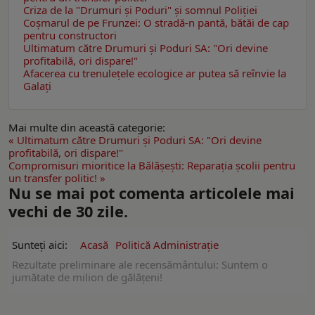
Criza de la "Drumuri şi Poduri" şi somnul Poliţiei
Coşmarul de pe Frunzei: O stradă-n pantă, bătăi de cap
pentru constructori
Ultimatum către Drumuri şi Poduri SA: "Ori devine
profitabilă, ori dispare!"
Afacerea cu trenuleţele ecologice ar putea să reînvie la
Galaţi
Mai multe din această categorie:
« Ultimatum către Drumuri şi Poduri SA: "Ori devine
profitabilă, ori dispare!"
Compromisuri mioritice la Bălăşeşti: Reparaţia şcolii pentru
un transfer politic! »
Nu se mai pot comenta articolele mai
vechi de 30 zile.
Sunteți aici:
Acasă
Politică Administrație
Rezultate preliminare ale recensământului: Suntem o
jumătate de milion de gălăţeni!