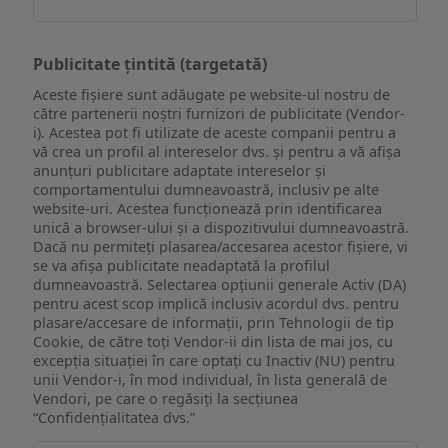
Publicitate țintită (targetată)
Aceste fișiere sunt adăugate pe website-ul nostru de
către partenerii noștri furnizori de publicitate (Vendor-
i). Acestea pot fi utilizate de aceste companii pentru a
vă crea un profil al intereselor dvs. și pentru a vă afișa
anunțuri publicitare adaptate intereselor și
comportamentului dumneavoastră, inclusiv pe alte
website-uri. Acestea funcționează prin identificarea
unică a browser-ului și a dispozitivului dumneavoastră.
Dacă nu permiteți plasarea/accesarea acestor fișiere, vi
se va afișa publicitate neadaptată la profilul
dumneavoastră. Selectarea opțiunii generale Activ (DA)
pentru acest scop implică inclusiv acordul dvs. pentru
plasare/accesare de informații, prin Tehnologii de tip
Cookie, de către toți Vendor-ii din lista de mai jos, cu
excepția situației în care optați cu Inactiv (NU) pentru
unii Vendor-i, în mod individual, în lista generală de
Vendori, pe care o regăsiți la secțiunea
“Confidențialitatea dvs.”