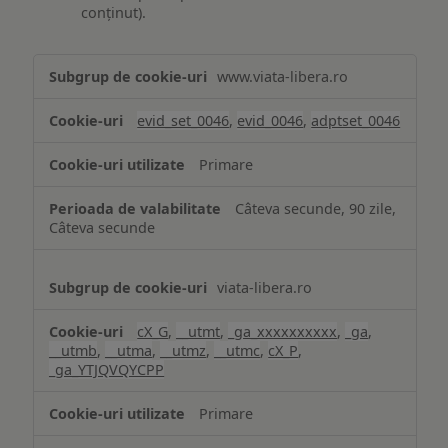
conținut).
Măsurare
www.viata-libera.ro
și
analiză
evid_set_0046
,
evid_0046
,
adptset_0046
Primare
Câteva secunde, 90 zile,
Câteva secunde
viata-libera.ro
cX_G
,
__utmt
,
_ga_xxxxxxxxxx
,
_ga
,
__utmb
,
__utma
,
__utmz
,
__utmc
,
cX_P
,
_ga_YTJQVQYCPP
Primare