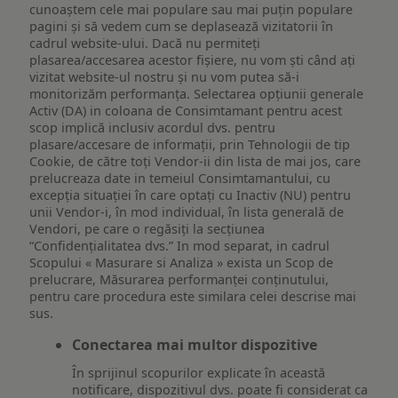
cunoaștem cele mai populare sau mai puțin populare
pagini și să vedem cum se deplasează vizitatorii în
cadrul website-ului. Dacă nu permiteți
plasarea/accesarea acestor fișiere, nu vom ști când ați
vizitat website-ul nostru și nu vom putea să-i
monitorizăm performanța. Selectarea opțiunii generale
Activ (DA) in coloana de Consimtamant pentru acest
scop implică inclusiv acordul dvs. pentru
plasare/accesare de informații, prin Tehnologii de tip
Cookie, de către toți Vendor-ii din lista de mai jos, care
prelucreaza date in temeiul Consimtamantului, cu
excepția situației în care optați cu Inactiv (NU) pentru
unii Vendor-i, în mod individual, în lista generală de
Vendori, pe care o regăsiți la secțiunea
“Confidențialitatea dvs.” In mod separat, in cadrul
Scopului « Masurare si Analiza » exista un Scop de
prelucrare, Măsurarea performanței conținutului,
pentru care procedura este similara celei descrise mai
sus.
Conectarea mai multor dispozitive
În sprijinul scopurilor explicate în această
notificare, dispozitivul dvs. poate fi considerat ca