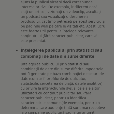
ajuns la publicul vizat și dacă corespunde
intereselor dvs. De exemplu, indiferent dacă
citiți un articol, vizionați un videoclip, ascultați
un podcast sau vizualizați o descriere a
produsului, cât timp petreceți pe acest serviciu și
pe paginile web pe care le vizitați etc. Acest lucru
este foarte util pentru a înțelege relevanța
conținutului (fără caracter publicitar) care vă
este prezentat.
Înțelegerea publicului prin statistici sau
combinații de date din surse diferite
Înțelegerea publicului prin statistici sau
combinații de date din surse diferite Rapoartele
pot fi generate pe baza combinației de seturi de
date (cum ar fi profilurile de utilizator,
statisticile, cercetarea de piață, datele analitice)
cu privire la interacțiunile dvs. și cele ale altor
utilizatori cu conținut publicitar sau (fără
caracter publicitar) pentru a identifica
caracteristicile comune (de exemplu, pentru a
determina care audiențe țintă sunt mai receptive
la o campanie publicitară sau la un anumit