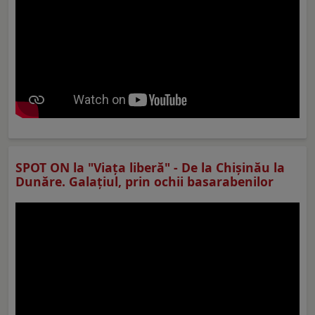
SPOT ON la "Viaţa liberă" - De la Chișinău la
Dunăre. Galațiul, prin ochii basarabenilor