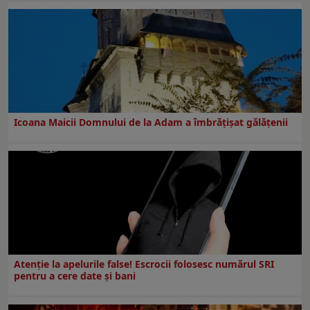
Icoana Maicii Domnului de la Adam a îmbrățișat gălățenii
Atenție la apelurile false! Escrocii folosesc numărul SRI
pentru a cere date și bani