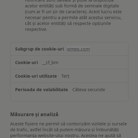
acelor entități sub formă de semnale digitale
(cum ar fi un șir de caractere). Acest lucru este
necesar pentru a permite atât acestui serviciu,
cât și acelor entități să respecte opțiunile
respective.
Asigurarea
vimeo.com
funcționalităților
website-
__cf_bm
ului
Terț
Câteva secunde
Măsurare și analiză
Aceste fișiere ne permit să contorizăm vizitele și sursele
de trafic, astfel încât să putem măsura și îmbunătăți
performanța website-ului nostru. Acestea ne ajută să