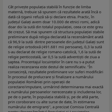
Cât priveşte populaţia stabilă în funcţie de limba
maternă, trebuie să spunem că rezultatele arată încă o
dată că ţiganii refuză să-şi declare etnia. Practic, în
judeţul Galaţi avem doar 10.000 de etnici romi, adică
doar doi la sută din totalul populaţiei, ceea ce este greu
de crezut. Să mai spunem că structura populaţiei stabile
preliminare după religia declarată la recensământ arată
că 96,9 la sută dintre persoanele din judeţul Galaţi sunt
de religie ortodoxă (491.681 mii persoane), 0,3 la sută
s-au declarat de religie romano-catolică, 1,6 la sută de
religie penticostală, iar 0,5 la sută adventişti de ziua a
şaptea. Procentajul locuinţelor în care nu s-a putut
realiza recenzarea este destul de semnificativ. "În
consecinţă, rezultatele preliminare vor suferi modificări
în procesul de prelucrare şi finalizare a numărului
populaţiei României prin operaţii de
corectare/imputare, urmărind determinarea mai exactă
a numărului persoanelor nerecenzate şi includerea lor,
pe de o parte, în populaţia stabilă şi, pe de altă parte,
prin coroborare cu alte surse de date, în estimarea
numărului de emigranţi", a precizat Comisia Centrală
pentru Recensământul Populaţiei şi Locuinţelor.