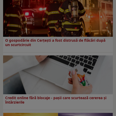
O gospodărie din Cerțești a fost distrusă de flăcări după
un scurtcircuit
Credit online fără blocaje - pașii care scurtează cererea și
întârzierile