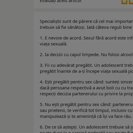
Evaluaţi acest articol
Specialiștii sunt de părere că cel mai importan
trebuie să fie sănătoşi. Iată câteva reguli bin
1. E nevoie de acord. Sexul fără acord este inf
viaţa sexuală.
2. Ia decizii cu capul limpede. Nu folosi alcool
3. Fii cu adevărat pregătit. Un adolescent trebu
pregătit înainte de a-ți începe viaţa sexuală 
4. Ești pregătit pentru sex când: sunteți sinceri
dacă persoana respectivă a avut boli cu cu trans
respecți decizia partenerului cu privire la prop
5. Nu ești pregătit pentru sex când: partenerul
sau prietenii, te verifică tot timpul, inclusiv c
manipulează şi te ameninţă că îşi va face rău.
6. De ce să aştepți. Un adolescent trebuie să 
poate duce la o sarcină nedorită sau poate fi 