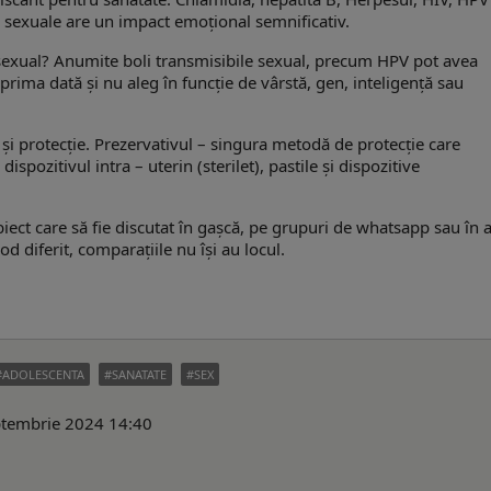
ii sexuale are un impact emoțional semnificativ.
e sexual? Anumite boli transmisibile sexual, precum HPV pot avea
prima dată și nu aleg în funcție de vârstă, gen, inteligență sau
 și protecție. Prezervativul – singura metodă de protecție care
ispozitivul intra – uterin (sterilet), pastile și dispozitive
iect care să fie discutat în gașcă, pe grupuri de whatsapp sau în a
d diferit, comparațiile nu își au locul.
ADOLESCENTA
SANATATE
SEX
eptembrie 2024 14:40