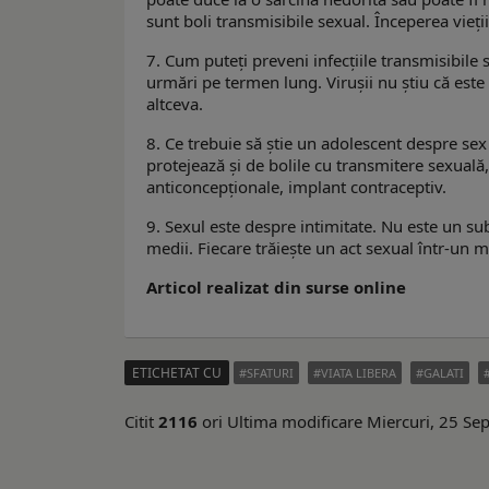
sunt boli transmisibile sexual. Începerea vieț
7. Cum puteţi preveni infecţiile transmisibil
urmări pe termen lung. Virușii nu știu că este 
altceva.
8. Ce trebuie să știe un adolescent despre sex
protejează și de bolile cu transmitere sexuală, d
anticoncepționale, implant contraceptiv.
9. Sexul este despre intimitate. Nu este un sub
medii. Fiecare trăiește un act sexual într-un mo
Articol realizat din surse online
ETICHETAT CU
SFATURI
VIATA LIBERA
GALATI
Citit
2116
ori
Ultima modificare Miercuri, 25 S