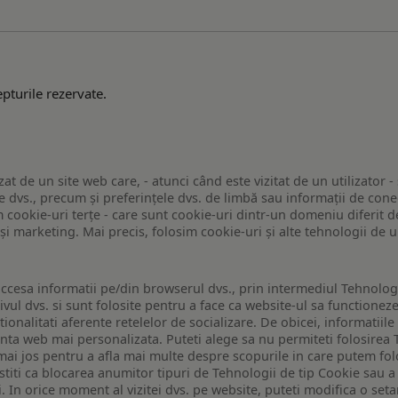
pturile rezervate.
zat de un site web care, - atunci când este vizitat de un utilizator -
 dvs., precum și preferințele dvs. de limbă sau informații de conec
ookie-uri terțe - care sunt cookie-uri dintr-un domeniu diferit de 
e și marketing. Mai precis, folosim cookie-uri și alte tehnologii de
ccesa informatii pe/din browserul dvs., prin intermediul Tehnologii
ivul dvs. si sunt folosite pentru a face ca website-ul sa functionez
tionalitati aferente retelelor de socializare. De obicei, informatiile
enta web mai personalizata. Puteti alege sa nu permiteti folosirea 
de mai jos pentru a afla mai multe despre scopurile in care putem fo
a stiti ca blocarea anumitor tipuri de Tehnologii de tip Cookie sau
i. In orice moment al vizitei dvs. pe website, puteti modifica o set