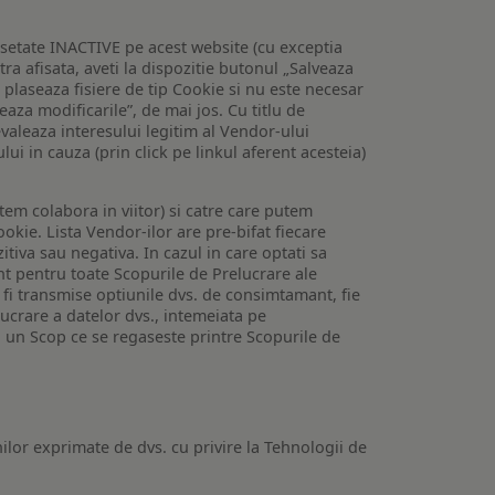
setate INACTIVE pe acest website (cu exceptia
tra afisata, aveti la dispozitie butonul „Salveaza
e plaseaza fisiere de tip Cookie si nu este necesar
veaza modificarile”, de mai jos. Cu titlu de
valeaza interesului legitim al Vendor-ului
lui in cauza (prin click pe linkul aferent acesteia)
utem colabora in viitor) si catre care putem
okie. Lista Vendor-ilor are pre-bifat fiecare
iva sau negativa. In cazul in care optati sa
nt pentru toate Scopurile de Prelucrare ale
or fi transmise optiunile dvs. de consimtamant, fie
lucrare a datelor dvs., intemeiata pe
 un Scop ce se regaseste printre Scopurile de
ilor exprimate de dvs. cu privire la Tehnologii de