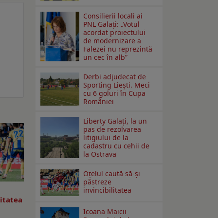
Consilierii locali ai
PNL Galaţi: „Votul
acordat proiectului
de modernizare a
Falezei nu reprezintă
un cec în alb”
Derbi adjudecat de
Sporting Liești. Meci
cu 6 goluri în Cupa
României
Liberty Galați, la un
pas de rezolvarea
litigiului de la
cadastru cu cehii de
la Ostrava
Oțelul caută să-și
păstreze
invincibilitatea
litatea
Icoana Maicii