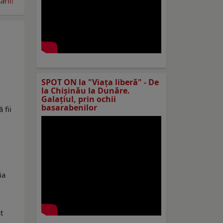
rii!
SPOT ON la "Viaţa liberă" - De
la Chișinău la Dunăre.
Galațiul, prin ochii
basarabenilor
 fii
i
ia
t
 –