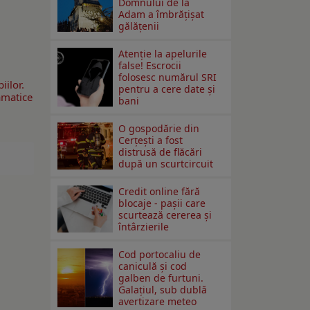
Domnului de la
Adam a îmbrățișat
gălățenii
Atenție la apelurile
false! Escrocii
folosesc numărul SRI
iilor.
pentru a cere date și
amatice
bani
O gospodărie din
Cerțești a fost
distrusă de flăcări
după un scurtcircuit
Credit online fără
blocaje - pașii care
scurtează cererea și
întârzierile
Cod portocaliu de
caniculă și cod
galben de furtuni.
Galațiul, sub dublă
avertizare meteo