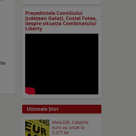
Preşedintele Consiliului
Judeţean Galaţi, Costel Fotea,
despre situaţia Combinatului
Liberty
lte
Ultimele Ştiri
ANALIZĂ. Cotațiile
euro au urcat la
5,277 lei