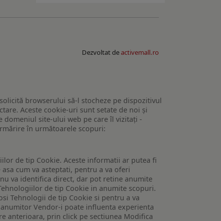
Dezvoltat de
activemall.ro
 solicită browserului să-l stocheze pe dispozitivul
tare. Aceste cookie-uri sunt setate de noi și
domeniul site-ului web pe care îl vizitați -
 urmărire în următoarele scopuri:
lor de tip Cookie. Aceste informatii ar putea fi
e asa cum va asteptati, pentru a va oferi
 nu va identifica direct, dar pot retine anumite
Tehnologiilor de tip Cookie in anumite scopuri.
losi Tehnologii de tip Cookie si pentru a va
 a anumitor Vendor-i poate influenta experienta
are anterioara, prin click pe sectiunea Modifica