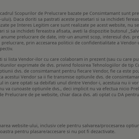
n cadrul Scopurilor de Prelucrare bazate pe Consimtamant sunt pre
lui). Daca doriti sa pastrati aceste presetari si sa inchideti fereas
bazate pe Interes Legitim care sunt realizate pe acest website, nu s
i si sa inchideti fereastra afisata, aveti la dispozitie butonul „Sal
o anume prelucrare de date, intr-un anumit scop, interesul dvs. pre
a prelucrare, prin accesarea politicii de confidentialitate a Vendor-u
pectiv.
iti si lista Vendor-ilor cu care colaboram in prezent (sau cu care p
iunilor exprimate de dvs. privind folosirea Tehnologiilor de tip Co
iunii dvs. de consimtamant pentru fiecare Vendor, fie ca este pozit
 ca acestui Vendor sa ii fie transmise optiunile dvs. de consimtama
ul in care optati sa debifati unul dintre Vendor-i, acestuia nu ii v
nu va cunoaste optiunile dvs., deci implicit nu va efectua nicio Pre
e Prelucrare de pe website, chiar daca dvs. ati optat cu DA pentru
narea website-ului, inclusiv cele pentru salvarea/procesarea optiun
astra pentru plasare/accesare si nu pot fi dezactivate.