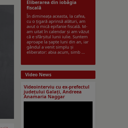
Eliberarea din iobăgia
fiscală
În dimineața aceasta, la cafea,
cu o țigară aprinsă alături, am
avut o mică epifanie fiscală. M-
am uitat în calendar și am văzut
că e sfârșitul lunii iulie. Suntem
aproape la șapte luni din an, iar
gândul a venit simplu și
eliberator: abia acum, simb ...
Video News
Videointerviu cu ex-prefectul
judeţului Galaţi, Andreea
Anamaria Naggar