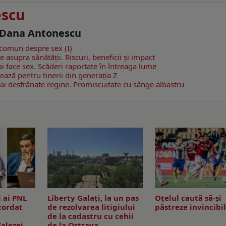
escu
- Dana Antonescu
n comun despre sex (I)
le asupra sănătății. Riscuri, beneficii și impact
 face sex. Scăderi raportate în întreaga lume
tează pentru tinerii din generația Z
mai desfrânate regine. Promiscuitate cu sânge albastru
i ai PNL
Liberty Galați, la un pas
Oțelul caută să-și
cordat
de rezolvarea litigiului
păstreze invincibi
de la cadastru cu cehii
alezei
de la Ostrava