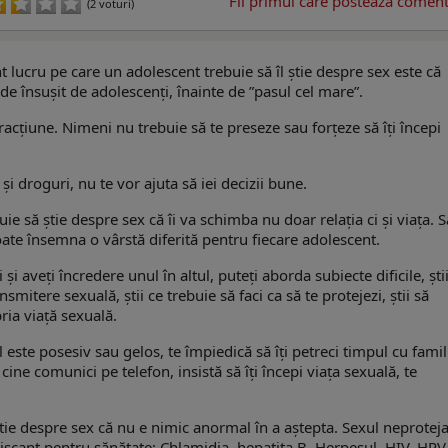
Fii primul care postează comenta
(2 voturi)
t lucru pe care un adolescent trebuie să îl știe despre sex este că
e de însușit de adolescenți, înainte de ”pasul cel mare”.
racțiune. Nimeni nu trebuie să te preseze sau forţeze să îți începi
 şi droguri, nu te vor ajuta să iei decizii bune.
ie să știe despre sex că îi va schimba nu doar relația ci și viața. Să
poate însemna o vârstă diferită pentru fiecare adolescent.
 și aveți încredere unul în altul, puteţi aborda subiecte dificile, ști
mitere sexuală, știi ce trebuie să faci ca să te protejezi, știi să
ria viață sexuală.
 este posesiv sau gelos, te împiedică să îți petreci timpul cu famil
u cine comunici pe telefon, insistă să îți începi viaţa sexuală, te
știe despre sex că nu e nimic anormal în a aştepta. Sexul neproteja
riscant pentru sănătate: Chlamidia, hepatita B, Herpesul, HIV, HPV