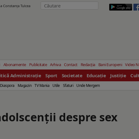
ila Constanţa Tulcea
i
Abonamente
Publicitate
Arhiva
Contact
Redacția
Bani Europeni
Video 
itică Administrație
Sport
Societate
Educație
Justiție
Cul
Diaspora
Magazin
TV Mania
Utile
Sfaturi
Unde Mergem
adolscenții despre sex