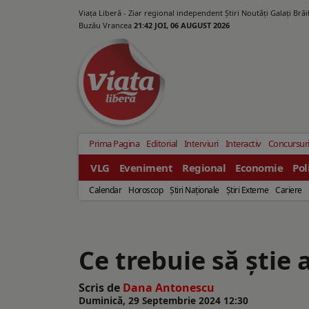
Viața Liberă - Ziar regional independent Știri Noutăți Galaţi Bră
Buzău Vrancea
21:42 JOI, 06 AUGUST 2026
Prima Pagina
Editorial
Interviuri
Interactiv
Concursur
VLG
Eveniment
Regional
Economie
Pol
Calendar
Horoscop
Ştiri Naţionale
Ştiri Externe
Cariere
Ce trebuie să știe 
Scris de
Dana Antonescu
Duminică, 29 Septembrie 2024 12:30