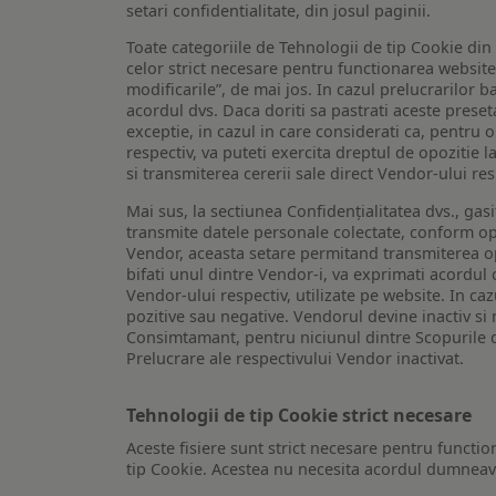
setari confidentialitate, din josul paginii.
Toate categoriile de Tehnologii de tip Cookie di
celor strict necesare pentru functionarea website-u
modificarile”, de mai jos. In cazul prelucrarilor 
acordul dvs. Daca doriti sa pastrati aceste presetar
exceptie, in cazul in care considerati ca, pentru 
respectiv, va puteti exercita dreptul de opozitie l
si transmiterea cererii sale direct Vendor-ului res
Mai sus, la sectiunea Confidențialitatea dvs., gas
transmite datele personale colectate, conform opt
Vendor, aceasta setare permitand transmiterea opt
bifati unul dintre Vendor-i, va exprimati acordul
Vendor-ului respectiv, utilizate pe website. In caz
pozitive sau negative. Vendorul devine inactiv si 
Consimtamant, pentru niciunul dintre Scopurile d
Prelucrare ale respectivului Vendor inactivat.
Tehnologii de tip Cookie strict necesare
Aceste fisiere sunt strict necesare pentru functio
tip Cookie. Acestea nu necesita acordul dumneavo