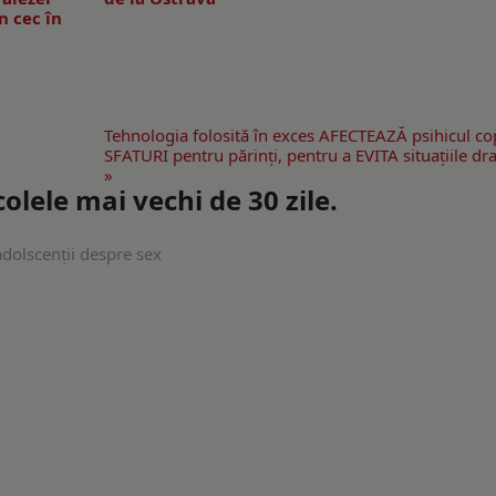
n cec în
Tehnologia folosită în exces AFECTEAZĂ psihicul cop
SFATURI pentru părinţi, pentru a EVITA situaţiile dr
»
lele mai vechi de 30 zile.
adolscenții despre sex