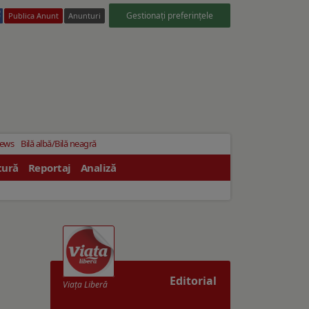
Gestionați preferințele
Publica Anunt
Anunturi
News
Bilă albă/Bilă neagră
tură
Reportaj
Analiză
Editorial
Viaţa Liberă