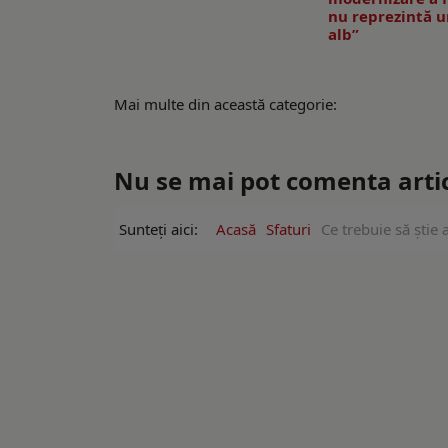
nu reprezintă u
alb”
Mai multe din această categorie:
Nu se mai pot comenta artico
Sunteți aici:
Acasă
Sfaturi
Ce trebuie să știe 