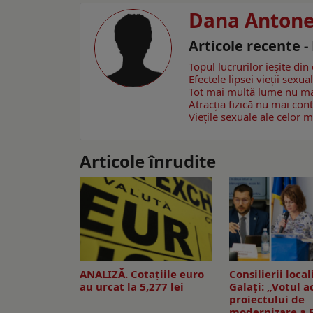
Dana Anton
Articole recente 
Topul lucrurilor ieşite di
Efectele lipsei vieții sexua
Tot mai multă lume nu mai
Atracția fizică nu mai con
Viețile sexuale ale celor 
Articole înrudite
ANALIZĂ. Cotațiile euro
Consilierii local
au urcat la 5,277 lei
Galaţi: „Votul a
proiectului de
modernizare a F