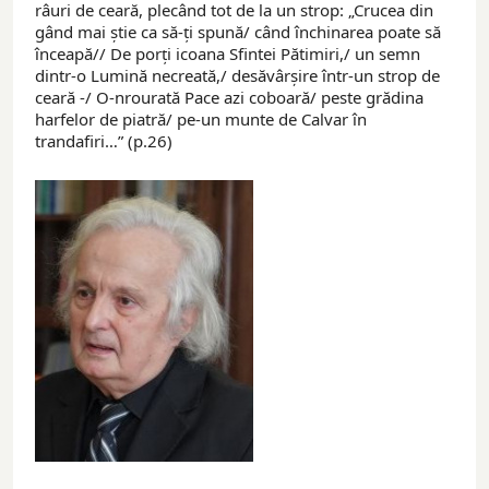
râuri de ceară, plecând tot de la un strop: „Crucea din
gând mai știe ca să-ți spună/ când închinarea poate să
înceapă// De porți icoana Sfintei Pătimiri,/ un semn
dintr-o Lumină necreată,/ desăvârșire într-un strop de
ceară -/ O-nrourată Pace azi coboară/ peste grădina
harfelor de piatră/ pe-un munte de Calvar în
trandafiri…” (p.26)