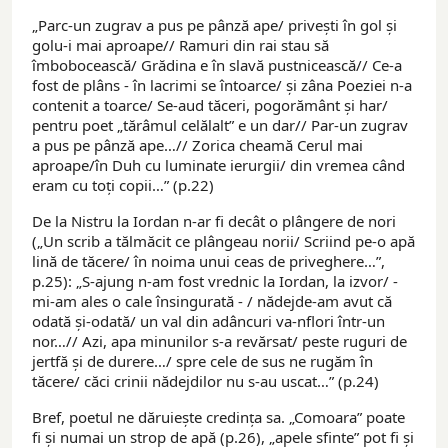
„Parc-un zugrav a pus pe pânză ape/ privești în gol și
golu-i mai aproape// Ramuri din rai stau să
îmbobocească/ Grădina e în slavă pustnicească// Ce-a
fost de plâns - în lacrimi se întoarce/ și zâna Poeziei n-a
contenit a toarce/ Se-aud tăceri, pogorământ și har/
pentru poet „tărâmul celălalt” e un dar// Par-un zugrav
a pus pe pânză ape…// Zorica cheamă Cerul mai
aproape/în Duh cu luminate ierurgii/ din vremea când
eram cu toți copii…” (p.22)
De la Nistru la Iordan n-ar fi decât o plângere de nori
(„Un scrib a tălmăcit ce plângeau norii/ Scriind pe-o apă
lină de tăcere/ în noima unui ceas de priveghere…”,
p.25): „S-ajung n-am fost vrednic la Iordan, la izvor/ -
mi-am ales o cale însingurată - / nădejde-am avut că
odată și-odată/ un val din adâncuri va-nflori într-un
nor…// Azi, apa minunilor s-a revărsat/ peste ruguri de
jertfă și de durere…/ spre cele de sus ne rugăm în
tăcere/ căci crinii nădejdilor nu s-au uscat…” (p.24)
Bref, poetul ne dăruiește credința sa. „Comoara” poate
fi și numai un strop de apă (p.26), „apele sfinte” pot fi și