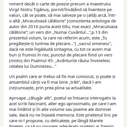
nimerit decât o carte de poezie precum a maestrului
Virgil Nistru Țigănuș, pornit/învățând să înainteze pe
valuri, cât se poate, să mai salveze pe o (altă) arcă, într-
o altă „Miraculoasă călătorie” (consistenta antologie de
autor din 2016 purta acest titlu, mai exact „Miraculoasa
călătorie”; un vers din „Numai Cuvântul…”,p.13 din
prezentul volum, la care ne referim acum, este „Tu
pregătește-ți luntrea de plecare…”) „sacrul omenesc”,
dacă ne este îngăduită sintagma, cu tot ce avem mai
bun și frumos în noi, punctul de plecare fiind un vers
(moto) din Psalmul 45: „Avânturile râului înveselesc
cetatea lui Dumnezeu…”
Un psalm care ar trebui să fie mai cunoscut, și poate și
ansamblul cărții va fi mai bine „trăit”, dacă l-am
(re)cunoaște, prin prea plina sa actualitate.
Aproape „călugăr alb”, poetul se întoarce interogativ la
acel scrib fascinant, alter ego aproximativ, pe care l-am
mai întâlnit și în alte volume sau poeme ale domniei
sale, dacă nu ne înșeală memoria. Este prietenul liric pe
care ni-l propune, cu delicatețe, pe lângă Marele
Prieten, ca să nu spunem adevărații prieteni ai Treimii