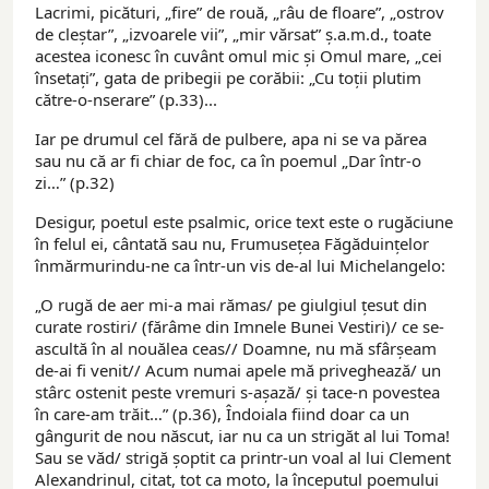
Lacrimi, picături, „fire” de rouă, „râu de floare”, „ostrov
de cleștar”, „izvoarele vii”, „mir vărsat” ș.a.m.d., toate
acestea iconesc în cuvânt omul mic și Omul mare, „cei
însetați”, gata de pribegii pe corăbii: „Cu toții plutim
către-o-nserare” (p.33)...
Iar pe drumul cel fără de pulbere, apa ni se va părea
sau nu că ar fi chiar de foc, ca în poemul „Dar într-o
zi…” (p.32)
Desigur, poetul este psalmic, orice text este o rugăciune
în felul ei, cântată sau nu, Frumusețea Făgăduințelor
înmărmurindu-ne ca într-un vis de-al lui Michelangelo:
„O rugă de aer mi-a mai rămas/ pe giulgiul țesut din
curate rostiri/ (fărâme din Imnele Bunei Vestiri)/ ce se-
ascultă în al nouălea ceas// Doamne, nu mă sfârșeam
de-ai fi venit// Acum numai apele mă priveghează/ un
stârc ostenit peste vremuri s-așază/ și tace-n povestea
în care-am trăit…” (p.36), Îndoiala fiind doar ca un
gângurit de nou născut, iar nu ca un strigăt al lui Toma!
Sau se văd/ strigă șoptit ca printr-un voal al lui Clement
Alexandrinul, citat, tot ca moto, la începutul poemului