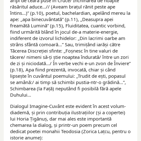
aripi de ceară puse în Cruce/ Închinarea de noapte
răsăritul aduce…// (Aveam brațul rănit peste ape
întins…)” (p.10), poetul, bachelardian, apelând mereu la
ape: „apa binecuvântată” (p.11), „Deasupra apei
freamătă Lumină” (p.15), Fluiditatea, cuantic vorbind,
fiind urmărită blând în jocul de-a materie-energie,
indiferent de izvorul lichidelor: „Din lacrimi oarbe am
strâns sfântă comoară…” Sau, trimițând iarăși către
Tăcerea Discreției sfinte: „Foșnesc în tine valuri de
tăcere/ nimeni să-ți știe noaptea îndurată/ între un zori
de zi și niciodată…/ În verbe vechi e-un zvon de Înviere”
(p.18), Apa fiind prezentă, invocată, chiar și când
lipsește în cuvântul poemului: „Trudit de ești, popasul
se amână:/ ai timp să schimbi pustia-ntr-o grădină…”,
Schimbarea (la Față) neputând fi posibilă fără apele
Duhului…
Dialogul Imagine-Cuvânt este evident în acest volum-
diademă, și prin contribuția ilustrațiilor (și a copertei)
lui Horia Țigănuș, dar mai ales este importantă
chemarea la dialog, și printr-un poem precum cel
dedicat poetei monahii Teodosia (Zorica Lațcu, pentru o
istorie anume):