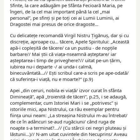
Sfinte, la care adăugăm pe Sfânta Fecioară Maria, pe
îngeri, de la cel mai important până la cel „mai
personal”, pe sfinți și pe toți cei ai Lumii Luminii, ai
Dragostei mai presus de orice dragoste…
Cu delicatețe recomandă Virgil Nistru Țigănuș, dar și cu
discreție, aproape cu… tăcere, Apele Spiritului: „Această
apă-i copleșită de tăcere/ ca un pustiu - de nopțile
barbare// Mai știi că viața-nseamnă așteptare/ iar
așteptarea-i timp de priveghere?// uitat pe-un țărm,
iubirea nu-i departe -/ ai unda-i calmă,
binecuvântată…// Ești scribul care-a scris pe ape-odată/
că suferința-i viață, nu e moarte?” (p.9)
Apei „din ceruri, nobila ei viață/ izvor curat în sfânta
Dimineață”, apă „troienită de tăceri”, p.25, i se adaugă,
complementar, cum Istoriei Mari i se „potrivesc” și
istoriile mici, apa Nistrului, ca râu exemplar pentru
ființa unui neam: „La streașina Nistrului m-au întrebat/
de ce în adâncuri se-aud rugăciuni/ când ruga de
noapte s-a terminat?...// (Cu stârcii cei negri pluteau și
lăstunii…)// N-am uitat cuvintele din Necuprins/ Aveau