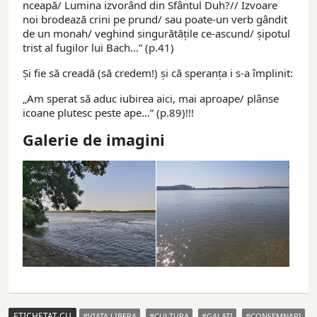
nceapă/ Lumina izvorând din Sfântul Duh?// Izvoare
noi brodează crini pe prund/ sau poate-un verb gândit
de un monah/ veghind singurătățile ce-ascund/ șipotul
trist al fugilor lui Bach…” (p.41)
Și fie să creadă (să credem!) și că speranța i s-a împlinit:
„Am sperat să aduc iubirea aici, mai aproape/ plânse
icoane plutesc peste ape…” (p.89)!!!
Galerie de imagini
ETICHETAT CU
VIATA LIBERA
CULTURA
GALATI
CONSEMNARI