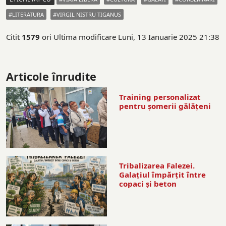
LITERATURA
VIRGIL NISTRU TIGANUS
Citit
1579
ori
Ultima modificare Luni, 13 Ianuarie 2025 21:38
Articole înrudite
Training personalizat
pentru șomerii gălățeni
Tribalizarea Falezei.
Galațiul împărțit între
copaci și beton