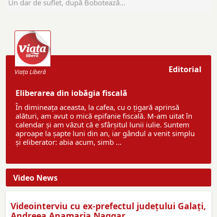
Un dar de suflet, după Bobotează…
Editorial
Viaţa Liberă
Eliberarea din iobăgia fiscală
În dimineața aceasta, la cafea, cu o țigară aprinsă
alături, am avut o mică epifanie fiscală. M-am uitat în
calendar și am văzut că e sfârșitul lunii iulie. Suntem
aproape la șapte luni din an, iar gândul a venit simplu
și eliberator: abia acum, simb ...
Video News
Videointerviu cu ex-prefectul judeţului Galaţi,
Andreea Anamaria Naggar