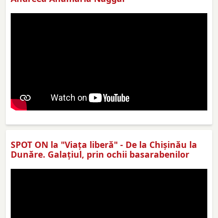
SPOT ON la "Viaţa liberă" - De la Chișinău la
Dunăre. Galațiul, prin ochii basarabenilor