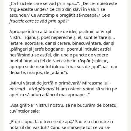
„Ca fructele care se văd prin apă…”: „De ce-mpietrește
frigu-aceste unde?/ Ce chip din slăvi în valuri se
ascunde?/ Ce Anotimp e pregătit să-nceapă?/ Ce-s
fructele care se văd prin apă
?”
Aproape într-o altă ordine de idei, psalmii lui Virgil
Nistru Țigănuș, poet nepereche și el, sunt Iertare și…
iertare, acordare, dar și cerere, binecuvântare, dar și
„plângeri și jertfe bogdane”, poemul intitulat astfel
nesfârșindu-se astfel, din unele puncte de vedere
poetul fiind un fel de Nietzsche în răspăr (stilistic,
apropo și de neantul înlocuit mai sus de „gol”, iar mai
departe, mai jos, de „adânc”):
„Mirul vărsat de jertfă-n primăvară/ Mireasma lui -
absență - atrăgătoare
/ N-am ostenit voind să scriu pe
ape/ ca să adun adâncul mai aproape…”
„Așa grăit-a” Nistrul nostru, să ne bucurăm de botezul
cuvintelor sale:
„E-un clopot la o trecere de apă/ Sau e-o chemare-n
hotarul din văzduh/ Când se sfârșește tot ce va să-