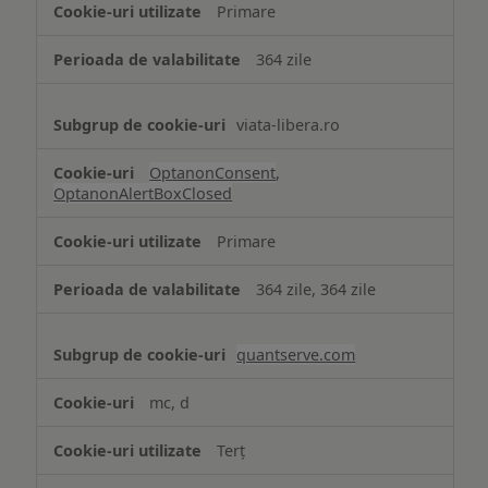
Primare
necesare
364 zile
viata-libera.ro
OptanonConsent
,
OptanonAlertBoxClosed
Primare
364 zile, 364 zile
quantserve.com
mc, d
Terț