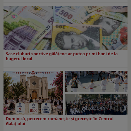
Şase cluburi sportive gălăţene ar putea primi bani de la
bugetul local
Duminică, petrecem româneşte şi greceşte în Centrul
Galaţiului