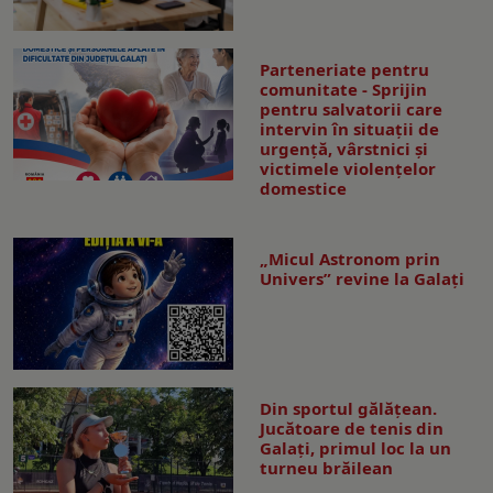
Parteneriate pentru
comunitate - Sprijin
pentru salvatorii care
intervin în situații de
urgență, vârstnici și
victimele violențelor
domestice
„Micul Astronom prin
Univers” revine la Galați
Din sportul gălățean.
Jucătoare de tenis din
Galați, primul loc la un
turneu brăilean