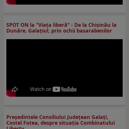
SPOT ON la "Viaţa liberă" - De la Chișinău la
Dunăre. Galațiul, prin ochii basarabenilor
Preşedintele Consiliului Judeţean Galaţi,
Costel Fotea, despre situaţia Combinatului
Liberty