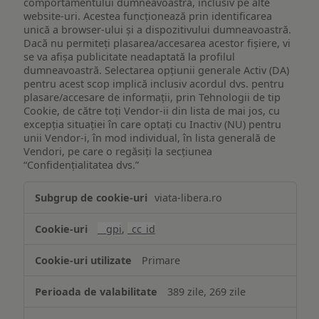
comportamentului dumneavoastră, inclusiv pe alte
website-uri. Acestea funcționează prin identificarea
unică a browser-ului și a dispozitivului dumneavoastră.
Dacă nu permiteți plasarea/accesarea acestor fișiere, vi
se va afișa publicitate neadaptată la profilul
dumneavoastră. Selectarea opțiunii generale Activ (DA)
pentru acest scop implică inclusiv acordul dvs. pentru
plasare/accesare de informații, prin Tehnologii de tip
Cookie, de către toți Vendor-ii din lista de mai jos, cu
excepția situației în care optați cu Inactiv (NU) pentru
unii Vendor-i, în mod individual, în lista generală de
Vendori, pe care o regăsiți la secțiunea
“Confidențialitatea dvs.”
Publicitate
viata-libera.ro
țintită
(targetată)
__gpi
,
_cc_id
Primare
389 zile, 269 zile