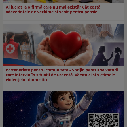
Ai lucrat la o firmă care nu mai există? Cât costă
adeverințele de vechime și venit pentru pensie
Parteneriate pentru comunitate - Sprijin pentru salvatorii
care intervin în situații de urgență, vârstnici și victimele
violențelor domestice