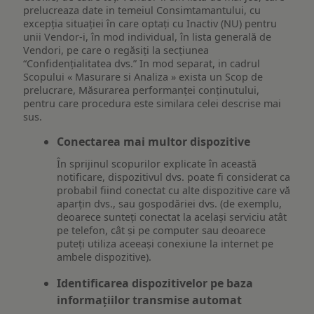
prelucreaza date in temeiul Consimtamantului, cu
excepția situației în care optați cu Inactiv (NU) pentru
unii Vendor-i, în mod individual, în lista generală de
Vendori, pe care o regăsiți la secțiunea
“Confidențialitatea dvs.” In mod separat, in cadrul
Scopului « Masurare si Analiza » exista un Scop de
prelucrare, Măsurarea performanței conținutului,
pentru care procedura este similara celei descrise mai
sus.
Conectarea mai multor dispozitive
În sprijinul scopurilor explicate în această
notificare, dispozitivul dvs. poate fi considerat ca
probabil fiind conectat cu alte dispozitive care vă
aparțin dvs., sau gospodăriei dvs. (de exemplu,
deoarece sunteți conectat la același serviciu atât
pe telefon, cât și pe computer sau deoarece
puteți utiliza aceeași conexiune la internet pe
ambele dispozitive).
Identificarea dispozitivelor pe baza
informațiilor transmise automat