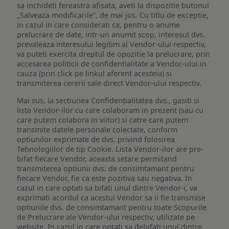
sa inchideti fereastra afisata, aveti la dispozitie butonul
„Salveaza modificarile”, de mai jos. Cu titlu de exceptie,
in cazul in care considerati ca, pentru o anume
prelucrare de date, intr-un anumit scop, interesul dvs.
prevaleaza interesului legitim al Vendor-ului respectiv,
va puteti exercita dreptul de opozitie la prelucrare, prin
accesarea politicii de confidentialitate a Vendor-ului in
cauza (prin click pe linkul aferent acesteia) si
transmiterea cererii sale direct Vendor-ului respectiv.
Mai sus, la sectiunea Confidențialitatea dvs., gasiti si
lista Vendor-ilor cu care colaboram in prezent (sau cu
care putem colabora in viitor) si catre care putem
transmite datele personale colectate, conform
optiunilor exprimate de dvs. privind folosirea
Tehnologiilor de tip Cookie. Lista Vendor-ilor are pre-
bifat fiecare Vendor, aceasta setare permitand
transmiterea optiunii dvs. de consimtamant pentru
fiecare Vendor, fie ca este pozitiva sau negativa. In
cazul in care optati sa bifati unul dintre Vendor-i, va
exprimati acordul ca acestui Vendor sa ii fie transmise
optiunile dvs. de consimtamant pentru toate Scopurile
de Prelucrare ale Vendor-ului respectiv, utilizate pe
website. In cazul in care optati sa debifati unul dintre