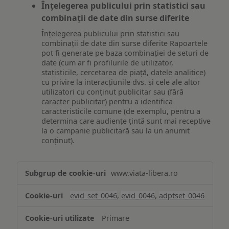
Înțelegerea publicului prin statistici sau
combinații de date din surse diferite
Înțelegerea publicului prin statistici sau
combinații de date din surse diferite Rapoartele
pot fi generate pe baza combinației de seturi de
date (cum ar fi profilurile de utilizator,
statisticile, cercetarea de piață, datele analitice)
cu privire la interacțiunile dvs. și cele ale altor
utilizatori cu conținut publicitar sau (fără
caracter publicitar) pentru a identifica
caracteristicile comune (de exemplu, pentru a
determina care audiențe țintă sunt mai receptive
la o campanie publicitară sau la un anumit
conținut).
Măsurare
www.viata-libera.ro
și
analiză
evid_set_0046
,
evid_0046
,
adptset_0046
Primare