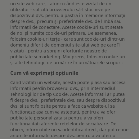
un site web care, - atunci când este vizitat de un
utilizator - solicită browserului să-l stocheze pe
dispozitivul dvs. pentru a păstra în memorie informații
despre dvs., precum și preferințele dvs. de limbă sau
informații de conectare. Aceste cookie-uri sunt setate
de noi și numite cookie-uri primare. De asemenea,
folosim cookie-uri terțe - care sunt cookie-uri dintr-un
domeniu diferit de domeniul site-ului web pe care îl
vizitați - pentru a sprijini eforturile noastre de
publicitate și marketing. Mai precis, folosim cookie-uri
și alte tehnologii de urmărire în următoarele scopuri:
Cum vă exprimați opțiunile
Cand vizitati un website, acesta poate plasa sau accesa
informatii pe/din browserul dvs., prin intermediul
Tehnologiilor de tip Cookie. Aceste informatii ar putea
fi despre dvs., preferintele dvs. sau despre dispozitivul
dvs. si sunt folosite pentru a face ca website-ul sa
functioneze asa cum va asteptati, pentru a va oferi
publicitate personalizata si pentru a va oferi
functionalitati aferente retelelor de socializare. De
obicei, informatiile nu va identifica direct, dar pot retine
anumite informatii despre dvs. pentru a va oferi o