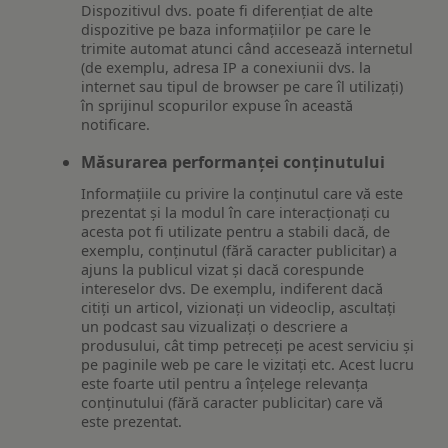
Dispozitivul dvs. poate fi diferențiat de alte
dispozitive pe baza informațiilor pe care le
trimite automat atunci când accesează internetul
(de exemplu, adresa IP a conexiunii dvs. la
internet sau tipul de browser pe care îl utilizați)
în sprijinul scopurilor expuse în această
notificare.
Măsurarea performanței conținutului
Informațiile cu privire la conținutul care vă este
prezentat și la modul în care interacționați cu
acesta pot fi utilizate pentru a stabili dacă, de
exemplu, conținutul (fără caracter publicitar) a
ajuns la publicul vizat și dacă corespunde
intereselor dvs. De exemplu, indiferent dacă
citiți un articol, vizionați un videoclip, ascultați
un podcast sau vizualizați o descriere a
produsului, cât timp petreceți pe acest serviciu și
pe paginile web pe care le vizitați etc. Acest lucru
este foarte util pentru a înțelege relevanța
conținutului (fără caracter publicitar) care vă
este prezentat.