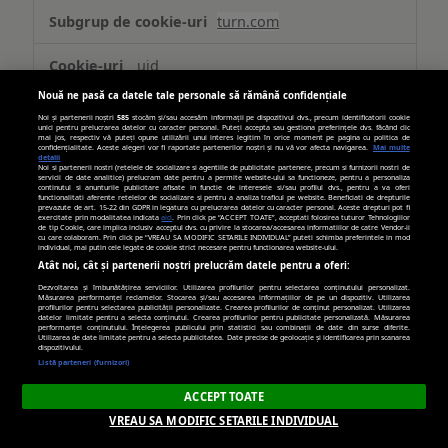
turn.com
uid
Nouă ne pasă ca datele tale personale să rămână confidențiale
Terț
Noi și partenerii noștri
585
stocăm și/sau accesăm informații pe dispozitivul dvs., precum identificatorii cookie
unici pentru prelucrarea datelor cu caracter personal. Puteți accepta sau gestiona preferințele dvs. făcând clic
mai jos, respectiv vă puteți opune utilizării unui interes legitim în orice moment pe pagina cu politica de
confidențialitate. Aceste alegeri vor fi raportate partenerilor noștri și nu vă vor afecta navigarea.
Mai multe
179 zile
detalii
Noi si partenerii nostri (retelele de socializare si agentiile de publicitate partenere, precum si furnizorii nostri de
servicii de date analitice) prelucram date pentru a permite website-ului sa functioneze, pentru a personaliza
continutul si anunturile publicitare afisate in functie de interesele si/sau profilul dvs., pentru a va oferi
functionalitati aferente retelelor de socializare si pentru a analiza traficul pe website. Beneficiati de drepturile
prevazute de art. 15-22 din GDPR in legatura cu prelucrarea datelor cu caracter personal. Aceste drepturi pot fi
hit.gemius.pl
exercitate prin modalitatea indicata
aici
. Prin click pe “ACCEPT TOATE”, acceptati folosirea tuturor Tehnologiilor
de tip Cookie, care implica inclusiv acceptul dvs. cu privire la stocarea/accesarea informatiilor de catre Vendor-ii
cu care colaboram. Prin click pe “VREAU SA MODIFIC SETARILE INDIVIDUAL” puteti schimba preferintele in mod
individual, mai putin cele legate de cookie strict necesare pentru functionarea website-ului.
Gdynp, Gtest, Gdyn, Gtestem, receive-
Atât noi, cât și partenerii noștri prelucrăm datele pentru a oferi:
cookie-deprecation
Dezvoltarea și îmbunătățirea serviciilor. Utilizarea profilurilor pentru selectarea conținutului personalizat.
Măsurarea performanței reclamelor. Stocarea și/sau accesarea informațiilor de pe un dispozitiv. Utilizarea
profilurilor pentru selectarea publicității personalizate. Crearea profilurilor de conținut personalizat. Utilizarea
Terț
datelor limitate pentru a selecta conținutul. Crearea profilurilor pentru publicitate personalizată. Măsurarea
performanței conținutului. Înțelegerea publicului prin statistici sau combinații de date din surse diferite.
Utilizarea de date limitate pentru a selecta publicitatea. Date precise de geolocație și identificarea prin scanarea
dispozitivului.
394 zile, 6 zile, 394 zile,
Listă parteneri (furnizori)
Câteva secunde, 394 zile
ACCEPT TOATE
VREAU SA MODIFIC SETARILE INDIVIDUAL
casalemedia.com