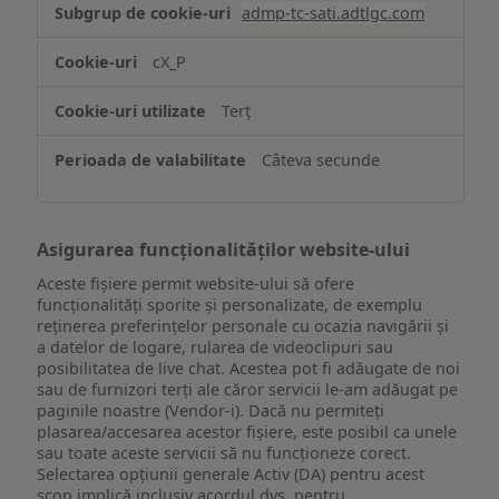
Stocarea
admp-tc-sati.adtlgc.com
și/sau
accesarea
cX_P
informațiilor
de
Terț
pe
un
Câteva secunde
dispozitiv
Asigurarea funcționalităților website-ului
Aceste fișiere permit website-ului să ofere
funcționalități sporite și personalizate, de exemplu
reţinerea preferinţelor personale cu ocazia navigării și
a datelor de logare, rularea de videoclipuri sau
posibilitatea de live chat. Acestea pot fi adăugate de noi
sau de furnizori terți ale căror servicii le-am adăugat pe
paginile noastre (Vendor-i). Dacă nu permiteți
plasarea/accesarea acestor fișiere, este posibil ca unele
sau toate aceste servicii să nu funcționeze corect.
Selectarea opțiunii generale Activ (DA) pentru acest
scop implică inclusiv acordul dvs. pentru