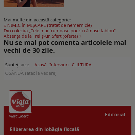
Mai multe din această categorie:
« NIMIC în MIȘCARE (tratat de nemernicie)
Din colecţia „Cele mai frumoase poezii rămase tablou”
Absenţa de la Trei ş-un Sfert (ofertă) »
Nu se mai pot comenta articolele mai
vechi de 30 zile.
Sunteți aici:
Acasă
Interviuri
CULTURA
OSÂNDĂ (atac la vedere)
Editorial
Viaţa Liberă
Eliberarea din iobăgia fiscală