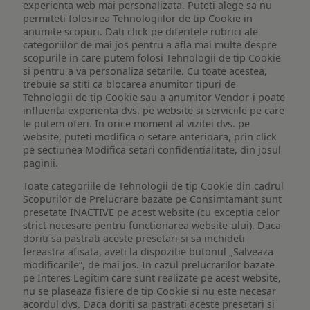
experienta web mai personalizata. Puteti alege sa nu
permiteti folosirea Tehnologiilor de tip Cookie in
anumite scopuri. Dati click pe diferitele rubrici ale
categoriilor de mai jos pentru a afla mai multe despre
scopurile in care putem folosi Tehnologii de tip Cookie
si pentru a va personaliza setarile. Cu toate acestea,
trebuie sa stiti ca blocarea anumitor tipuri de
Tehnologii de tip Cookie sau a anumitor Vendor-i poate
influenta experienta dvs. pe website si serviciile pe care
le putem oferi. In orice moment al vizitei dvs. pe
website, puteti modifica o setare anterioara, prin click
pe sectiunea Modifica setari confidentialitate, din josul
paginii.
Toate categoriile de Tehnologii de tip Cookie din cadrul
Scopurilor de Prelucrare bazate pe Consimtamant sunt
presetate INACTIVE pe acest website (cu exceptia celor
strict necesare pentru functionarea website-ului). Daca
doriti sa pastrati aceste presetari si sa inchideti
fereastra afisata, aveti la dispozitie butonul „Salveaza
modificarile”, de mai jos. In cazul prelucrarilor bazate
pe Interes Legitim care sunt realizate pe acest website,
nu se plaseaza fisiere de tip Cookie si nu este necesar
acordul dvs. Daca doriti sa pastrati aceste presetari si