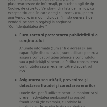
plasare/accesare de informații, prin Tehnologii de tip
Cookie, de către toți Vendor-ii din lista de mai jos, cu
excepția situației în care optați cu Inactiv (NU) pentru
unii Vendor-i, în mod individual, în lista generală de
Vendori, pe care o regăsiți la secțiunea
“Confidențialitatea dvs.”.
Furnizarea și prezentarea publicității și a
conținutului
Anumite informații (cum ar fi o adresă IP sau
capacitățile dispozitivului) sunt utilizate pentru a
asigura compatibilitatea tehnică a conținutului
sau a publicității și pentru a facilita transmiterea
conținutului sau a reclamei către dispozitivul
dvs.
Asigurarea securității, prevenirea și
detectarea fraudei și corectarea erorilor
Datele dvs. pot fi utilizate pentru a monitoriza și
preveni activitatea neobișnuită și posibil
frauduloasă (de exemplu, cu privire la
publicitate, clicuri efectuate de roboți pe