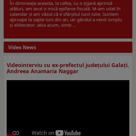
În dimineața aceasta, la cafea, cu o țigară aprinsă
alături, am avut o mică epifanie fiscală. M-am uitat în
calendar și am văzut că e sfârșitul lunii iulie. Suntem
aproape la șapte luni din an, iar gândul a venit simplu
și eliberator: abia acum, simb ...
Video News
Videointerviu cu ex-prefectul judeţului Galaţi,
Andreea Anamaria Naggar