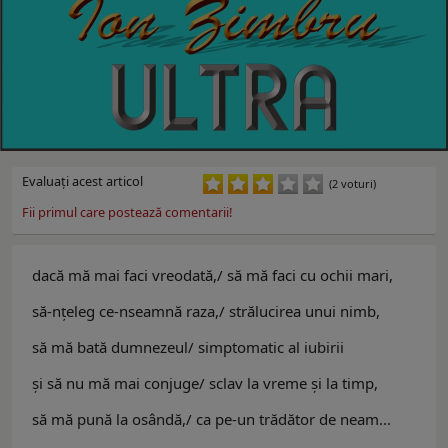
Evaluaţi acest articol
(2 voturi)
Fii primul care postează comentarii!
dacă mă mai faci vreodată,/ să mă faci cu ochii mari,
să-nţeleg ce-nseamnă raza,/ strălucirea unui nimb,
să mă bată dumnezeul/ simptomatic al iubirii
şi să nu mă mai conjuge/ sclav la vreme şi la timp,
să mă pună la osândă,/ ca pe-un trădător de neam...