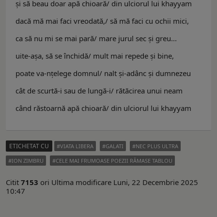
şi să beau doar apă chioară/ din ulciorul lui khayyam
dacă mă mai faci vreodată,/ să mă faci cu ochii mici,
ca să nu mi se mai pară/ mare jurul sec şi greu...
uite-aşa, să se închidă/ mult mai repede şi bine,
poate va-nţelege domnul/ nalt şi-adânc şi dumnezeu
cât de scurtă-i sau de lungă-i/ rătăcirea unui neam
când răstoarnă apă chioară/ din ulciorul lui khayyam
ETICHETAT CU
VIATA LIBERA
GALATI
NEC PLUS ULTRA
ION ZIMBRU
CELE MAI FRUMOASE POEZII RĂMASE TABLOU
Citit
7153
ori
Ultima modificare Luni, 22 Decembrie 2025
10:47