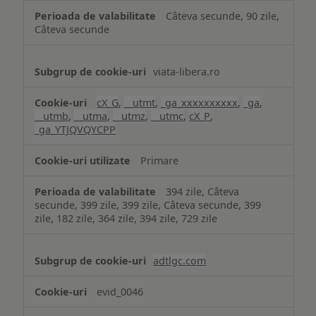
Câteva secunde, 90 zile,
Câteva secunde
viata-libera.ro
cX_G
,
__utmt
,
_ga_xxxxxxxxxx
,
_ga
,
__utmb
,
__utma
,
__utmz
,
__utmc
,
cX_P
,
_ga_YTJQVQYCPP
Primare
394 zile, Câteva
secunde, 399 zile, 399 zile, Câteva secunde, 399
zile, 182 zile, 364 zile, 394 zile, 729 zile
adtlgc.com
evid_0046