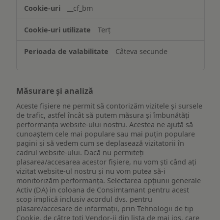
website-
__cf_bm
ului
Terț
Câteva secunde
Măsurare și analiză
Aceste fișiere ne permit să contorizăm vizitele și sursele
de trafic, astfel încât să putem măsura și îmbunătăți
performanța website-ului nostru. Acestea ne ajută să
cunoaștem cele mai populare sau mai puțin populare
pagini și să vedem cum se deplasează vizitatorii în
cadrul website-ului. Dacă nu permiteți
plasarea/accesarea acestor fișiere, nu vom ști când ați
vizitat website-ul nostru și nu vom putea să-i
monitorizăm performanța. Selectarea opțiunii generale
Activ (DA) in coloana de Consimtamant pentru acest
scop implică inclusiv acordul dvs. pentru
plasare/accesare de informații, prin Tehnologii de tip
Cookie, de către toți Vendor-ii din lista de mai jos, care