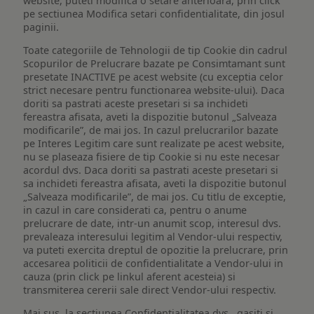
website, puteti modifica o setare anterioara, prin click
pe sectiunea Modifica setari confidentialitate, din josul
paginii.
Toate categoriile de Tehnologii de tip Cookie din cadrul
Scopurilor de Prelucrare bazate pe Consimtamant sunt
presetate INACTIVE pe acest website (cu exceptia celor
strict necesare pentru functionarea website-ului). Daca
doriti sa pastrati aceste presetari si sa inchideti
fereastra afisata, aveti la dispozitie butonul „Salveaza
modificarile”, de mai jos. In cazul prelucrarilor bazate
pe Interes Legitim care sunt realizate pe acest website,
nu se plaseaza fisiere de tip Cookie si nu este necesar
acordul dvs. Daca doriti sa pastrati aceste presetari si
sa inchideti fereastra afisata, aveti la dispozitie butonul
„Salveaza modificarile”, de mai jos. Cu titlu de exceptie,
in cazul in care considerati ca, pentru o anume
prelucrare de date, intr-un anumit scop, interesul dvs.
prevaleaza interesului legitim al Vendor-ului respectiv,
va puteti exercita dreptul de opozitie la prelucrare, prin
accesarea politicii de confidentialitate a Vendor-ului in
cauza (prin click pe linkul aferent acesteia) si
transmiterea cererii sale direct Vendor-ului respectiv.
Mai sus, la sectiunea Confidențialitatea dvs., gasiti si