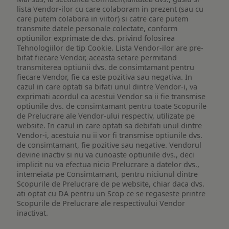
lista Vendor-ilor cu care colaboram in prezent (sau cu
care putem colabora in viitor) si catre care putem
transmite datele personale colectate, conform
optiunilor exprimate de dvs. privind folosirea
Tehnologiilor de tip Cookie. Lista Vendor-ilor are pre-
bifat fiecare Vendor, aceasta setare permitand
transmiterea optiunii dvs. de consimtamant pentru
fiecare Vendor, fie ca este pozitiva sau negativa. In
cazul in care optati sa bifati unul dintre Vendor-i, va
exprimati acordul ca acestui Vendor sa ii fie transmise
optiunile dvs. de consimtamant pentru toate Scopurile
de Prelucrare ale Vendor-ului respectiv, utilizate pe
website. In cazul in care optati sa debifati unul dintre
Vendor-i, acestuia nu ii vor fi transmise optiunile dvs.
de consimtamant, fie pozitive sau negative. Vendorul
devine inactiv si nu va cunoaste optiunile dvs., deci
implicit nu va efectua nicio Prelucrare a datelor dvs.,
intemeiata pe Consimtamant, pentru niciunul dintre
Scopurile de Prelucrare de pe website, chiar daca dvs.
ati optat cu DA pentru un Scop ce se regaseste printre
Scopurile de Prelucrare ale respectivului Vendor
inactivat.