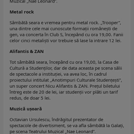
Muzical „Nae Leonard”.
Metal rock
Sâmbătă seara e vremea pentru metal rock. „Trooper”,
una dintre cele mai cunoscute formaţii româneşti de
gen, va concerta în Club S, începând cu ora 19,00. Fanii
celor cinci metalişti vor trebuie să lase la intrare 12 lei.
Alifantis & ZAN
Tot sâmbătă seara, începând cu ora 19,00, la Casa de
Cultură a Studenţilor, dar de data aceasta pe scena sălii
de spectacole a instituţiei, va avea loc, în cadrul
proiectului intitulat „Anotimpuri Culturale Studenţeşti”,
un super concert Nicu Alifantis & ZAN. Preţul biletului
întreg este de 20 de lei, iar studenţii vor plăti un tarif
redus, de doar 5 lei.
Muzică uşoară
Octavian Ursulescu, îndrăgitul prezentator de
spectacole de divertisment, se va afla sâmbătă la Galaţi,
pe scena Teatrului Muzical „Nae Leonard”.