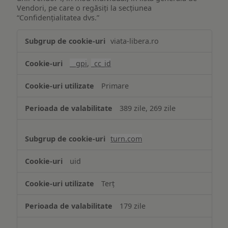
Vendori, pe care o regăsiți la secțiunea
“Confidențialitatea dvs.”
Publicitate
viata-libera.ro
țintită
(targetată)
__gpi
,
_cc_id
Primare
389 zile, 269 zile
turn.com
uid
Terț
179 zile