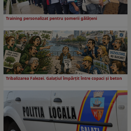
Training personalizat pentru șomerii gălățeni
Tribalizarea Falezei. Galațiul împărțit între copaci și beton