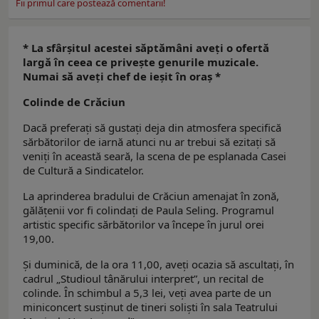
Fii primul care postează comentarii!
* La sfârşitul acestei săptămâni aveţi o ofertă
largă în ceea ce priveşte genurile muzicale.
Numai să aveţi chef de ieşit în oraş *
Colinde de Crăciun
Dacă preferaţi să gustaţi deja din atmosfera specifică
sărbătorilor de iarnă atunci nu ar trebui să ezitaţi să
veniţi în această seară, la scena de pe esplanada Casei
de Cultură a Sindicatelor.
La aprinderea bradului de Crăciun amenajat în zonă,
gălăţenii vor fi colindaţi de Paula Seling. Programul
artistic specific sărbătorilor va începe în jurul orei
19,00.
Şi duminică, de la ora 11,00, aveţi ocazia să ascultaţi, în
cadrul „Studioul tânărului interpret”, un recital de
colinde. În schimbul a 5,3 lei, veţi avea parte de un
miniconcert susţinut de tineri solişti în sala Teatrului