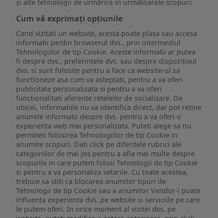
și alte tehnologii de urmărire în următoarele scopuri:
Cum vă exprimați opțiunile
Cand vizitati un website, acesta poate plasa sau accesa
informatii pe/din browserul dvs., prin intermediul
Tehnologiilor de tip Cookie. Aceste informatii ar putea
fi despre dvs., preferintele dvs. sau despre dispozitivul
dvs. si sunt folosite pentru a face ca website-ul sa
functioneze asa cum va asteptati, pentru a va oferi
publicitate personalizata si pentru a va oferi
functionalitati aferente retelelor de socializare. De
obicei, informatiile nu va identifica direct, dar pot retine
anumite informatii despre dvs. pentru a va oferi o
experienta web mai personalizata. Puteti alege sa nu
permiteti folosirea Tehnologiilor de tip Cookie in
anumite scopuri. Dati click pe diferitele rubrici ale
categoriilor de mai jos pentru a afla mai multe despre
scopurile in care putem folosi Tehnologii de tip Cookie
si pentru a va personaliza setarile. Cu toate acestea,
trebuie sa stiti ca blocarea anumitor tipuri de
Tehnologii de tip Cookie sau a anumitor Vendor-i poate
influenta experienta dvs. pe website si serviciile pe care
le putem oferi. In orice moment al vizitei dvs. pe