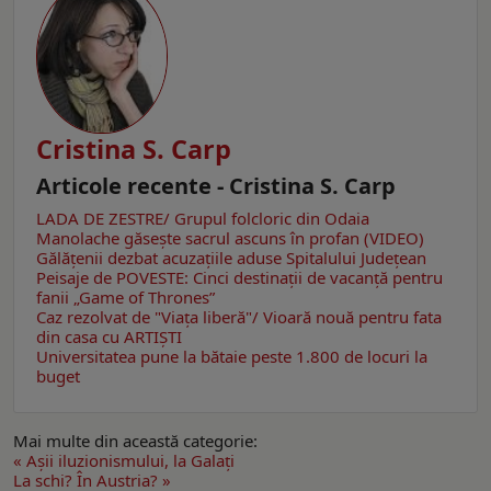
Cristina S. Carp
Articole recente - Cristina S. Carp
LADA DE ZESTRE/ Grupul folcloric din Odaia
Manolache găseşte sacrul ascuns în profan (VIDEO)
Gălăţenii dezbat acuzaţiile aduse Spitalului Judeţean
Peisaje de POVESTE: Cinci destinaţii de vacanţă pentru
fanii „Game of Thrones”
Caz rezolvat de "Viaţa liberă"/ Vioară nouă pentru fata
din casa cu ARTIŞTI
Universitatea pune la bătaie peste 1.800 de locuri la
buget
Mai multe din această categorie:
« Aşii iluzionismului, la Galaţi
La schi? În Austria? »