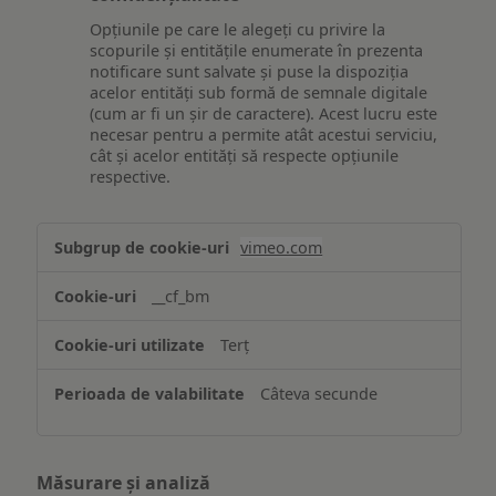
Opțiunile pe care le alegeți cu privire la
scopurile și entitățile enumerate în prezenta
notificare sunt salvate și puse la dispoziția
acelor entități sub formă de semnale digitale
(cum ar fi un șir de caractere). Acest lucru este
necesar pentru a permite atât acestui serviciu,
cât și acelor entități să respecte opțiunile
respective.
Asigurarea
vimeo.com
funcționalităților
website-
__cf_bm
ului
Terț
Câteva secunde
Măsurare și analiză