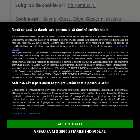
hit.gemius.pl
Gdynp, Gtest, Gdyn, Gtestem, receive-
cookie-deprecation
Nouă ne pasă ca datele tale personale să rămână confidențiale
Noi și partenerii noștri
585
stocăm și/sau accesăm informații pe dispozitivul dvs., precum identificatorii cookie
Terț
unici pentru prelucrarea datelor cu caracter personal. Puteți accepta sau gestiona preferințele dvs. făcând clic
mai jos, respectiv vă puteți opune utilizării unui interes legitim în orice moment pe pagina cu politica de
confidențialitate. Aceste alegeri vor fi raportate partenerilor noștri și nu vă vor afecta navigarea.
Mai multe
detalii
394 zile, 6 zile, 394 zile,
Noi si partenerii nostri (retelele de socializare si agentiile de publicitate partenere, precum si furnizorii nostri de
servicii de date analitice) prelucram date pentru a permite website-ului sa functioneze, pentru a personaliza
Câteva secunde, 394 zile
continutul si anunturile publicitare afisate in functie de interesele si/sau profilul dvs., pentru a va oferi
functionalitati aferente retelelor de socializare si pentru a analiza traficul pe website. Beneficiati de drepturile
prevazute de art. 15-22 din GDPR in legatura cu prelucrarea datelor cu caracter personal. Aceste drepturi pot fi
exercitate prin modalitatea indicata
aici
. Prin click pe “ACCEPT TOATE”, acceptati folosirea tuturor Tehnologiilor
de tip Cookie, care implica inclusiv acceptul dvs. cu privire la stocarea/accesarea informatiilor de catre Vendor-ii
cu care colaboram. Prin click pe “VREAU SA MODIFIC SETARILE INDIVIDUAL” puteti schimba preferintele in mod
casalemedia.com
individual, mai putin cele legate de cookie strict necesare pentru functionarea website-ului.
Atât noi, cât și partenerii noștri prelucrăm datele pentru a oferi:
CMPRO, CMID, CMPS
Dezvoltarea și îmbunătățirea serviciilor. Utilizarea profilurilor pentru selectarea conținutului personalizat.
Măsurarea performanței reclamelor. Stocarea și/sau accesarea informațiilor de pe un dispozitiv. Utilizarea
profilurilor pentru selectarea publicității personalizate. Crearea profilurilor de conținut personalizat. Utilizarea
datelor limitate pentru a selecta conținutul. Crearea profilurilor pentru publicitate personalizată. Măsurarea
performanței conținutului. Înțelegerea publicului prin statistici sau combinații de date din surse diferite.
Terț
Utilizarea de date limitate pentru a selecta publicitatea. Date precise de geolocație și identificarea prin scanarea
dispozitivului.
Listă parteneri (furnizori)
89 zile, 364 zile, 89 zile
ACCEPT TOATE
VREAU SA MODIFIC SETARILE INDIVIDUAL
youtube.com