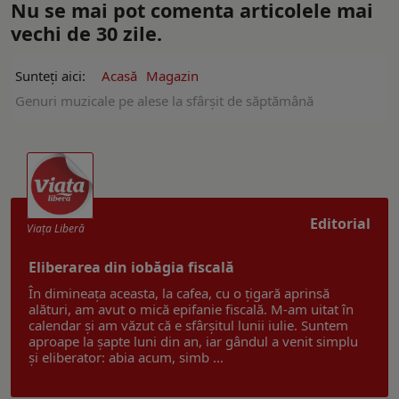
Nu se mai pot comenta articolele mai
vechi de 30 zile.
Sunteți aici:
Acasă
Magazin
Genuri muzicale pe alese la sfârşit de săptămână
Editorial
Viaţa Liberă
Eliberarea din iobăgia fiscală
În dimineața aceasta, la cafea, cu o țigară aprinsă
alături, am avut o mică epifanie fiscală. M-am uitat în
calendar și am văzut că e sfârșitul lunii iulie. Suntem
aproape la șapte luni din an, iar gândul a venit simplu
și eliberator: abia acum, simb ...