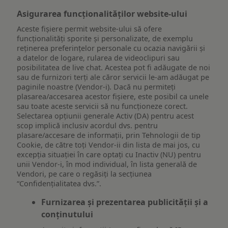
Asigurarea funcționalităților website-ului
Aceste fișiere permit website-ului să ofere
funcționalități sporite și personalizate, de exemplu
reţinerea preferinţelor personale cu ocazia navigării și
a datelor de logare, rularea de videoclipuri sau
posibilitatea de live chat. Acestea pot fi adăugate de noi
sau de furnizori terți ale căror servicii le-am adăugat pe
paginile noastre (Vendor-i). Dacă nu permiteți
plasarea/accesarea acestor fișiere, este posibil ca unele
sau toate aceste servicii să nu funcționeze corect.
Selectarea opțiunii generale Activ (DA) pentru acest
scop implică inclusiv acordul dvs. pentru
plasare/accesare de informații, prin Tehnologii de tip
Cookie, de către toți Vendor-ii din lista de mai jos, cu
excepția situației în care optați cu Inactiv (NU) pentru
unii Vendor-i, în mod individual, în lista generală de
Vendori, pe care o regăsiți la secțiunea
“Confidențialitatea dvs.”.
Furnizarea și prezentarea publicității și a
conținutului