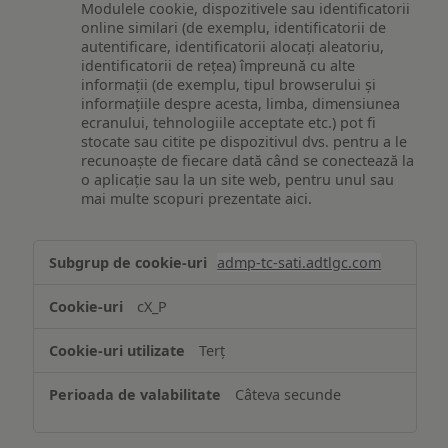
Modulele cookie, dispozitivele sau identificatorii
online similari (de exemplu, identificatorii de
autentificare, identificatorii alocați aleatoriu,
identificatorii de rețea) împreună cu alte
informații (de exemplu, tipul browserului și
informațiile despre acesta, limba, dimensiunea
ecranului, tehnologiile acceptate etc.) pot fi
stocate sau citite pe dispozitivul dvs. pentru a le
recunoaște de fiecare dată când se conectează la
o aplicație sau la un site web, pentru unul sau
mai multe scopuri prezentate aici.
Stocarea
admp-tc-sati.adtlgc.com
și/sau
accesarea
cX_P
informațiilor
de
Terț
pe
un
Câteva secunde
dispozitiv