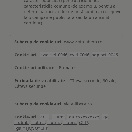
caracter publicitar) pentru a identifica
caracteristicile comune (de exemplu, pentru a
determina care audiențe țintă sunt mai receptive
la o campanie publicitară sau la un anumit
conținut).
Măsurare
www.viata-libera.ro
și
analiză
evid_set_0046
,
evid_0046
,
adptset_0046
Primare
Câteva secunde, 90 zile,
Câteva secunde
viata-libera.ro
cX_G
,
__utmt
,
_ga_xxxxxxxxxx
,
_ga
,
__utmb
,
__utma
,
__utmz
,
__utmc
,
cX_P
,
_ga_YTJQVQYCPP