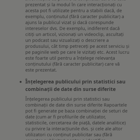
prezentat și la modul în care interacționați cu
acesta pot fi utilizate pentru a stabili dacă, de
exemplu, conținutul (fără caracter publicitar) a
ajuns la publicul vizat și dacă corespunde
intereselor dvs. De exemplu, indiferent dacă
citiți un articol, vizionați un videoclip, ascultați
un podcast sau vizualizați o descriere a
produsului, cât timp petreceți pe acest serviciu și
pe paginile web pe care le vizitați etc. Acest lucru
este foarte util pentru a înțelege relevanța
conținutului (fără caracter publicitar) care vă
este prezentat.
Înțelegerea publicului prin statistici sau
combinații de date din surse diferite
Înțelegerea publicului prin statistici sau
combinații de date din surse diferite Rapoartele
pot fi generate pe baza combinației de seturi de
date (cum ar fi profilurile de utilizator,
statisticile, cercetarea de piață, datele analitice)
cu privire la interacțiunile dvs. și cele ale altor
utilizatori cu conținut publicitar sau (fără