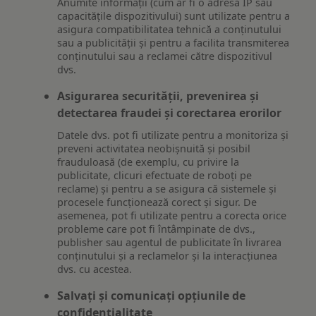
Anumite informații (cum ar fi o adresă IP sau
capacitățile dispozitivului) sunt utilizate pentru a
asigura compatibilitatea tehnică a conținutului
sau a publicității și pentru a facilita transmiterea
conținutului sau a reclamei către dispozitivul
dvs.
Asigurarea securității, prevenirea și
detectarea fraudei și corectarea erorilor
Datele dvs. pot fi utilizate pentru a monitoriza și
preveni activitatea neobișnuită și posibil
frauduloasă (de exemplu, cu privire la
publicitate, clicuri efectuate de roboți pe
reclame) și pentru a se asigura că sistemele și
procesele funcționează corect și sigur. De
asemenea, pot fi utilizate pentru a corecta orice
probleme care pot fi întâmpinate de dvs.,
publisher sau agentul de publicitate în livrarea
conținutului și a reclamelor și la interacțiunea
dvs. cu acestea.
Salvați și comunicați opțiunile de
confidențialitate