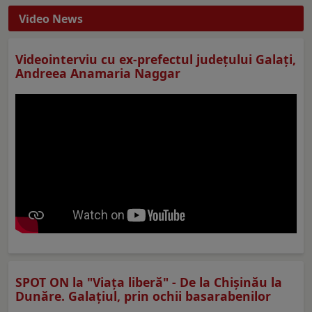
Video News
Videointerviu cu ex-prefectul judeţului Galaţi,
Andreea Anamaria Naggar
SPOT ON la "Viaţa liberă" - De la Chișinău la
Dunăre. Galațiul, prin ochii basarabenilor