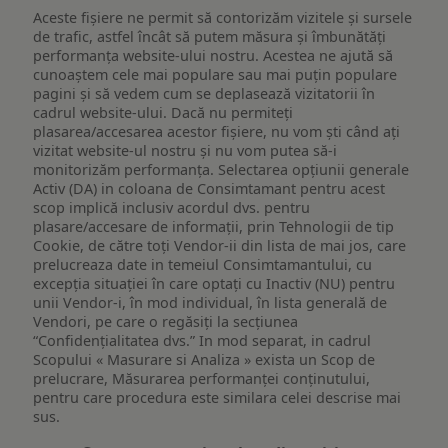
Aceste fișiere ne permit să contorizăm vizitele și sursele
de trafic, astfel încât să putem măsura și îmbunătăți
performanța website-ului nostru. Acestea ne ajută să
cunoaștem cele mai populare sau mai puțin populare
pagini și să vedem cum se deplasează vizitatorii în
cadrul website-ului. Dacă nu permiteți
plasarea/accesarea acestor fișiere, nu vom ști când ați
vizitat website-ul nostru și nu vom putea să-i
monitorizăm performanța. Selectarea opțiunii generale
Activ (DA) in coloana de Consimtamant pentru acest
scop implică inclusiv acordul dvs. pentru
plasare/accesare de informații, prin Tehnologii de tip
Cookie, de către toți Vendor-ii din lista de mai jos, care
prelucreaza date in temeiul Consimtamantului, cu
excepția situației în care optați cu Inactiv (NU) pentru
unii Vendor-i, în mod individual, în lista generală de
Vendori, pe care o regăsiți la secțiunea
“Confidențialitatea dvs.” In mod separat, in cadrul
Scopului « Masurare si Analiza » exista un Scop de
prelucrare, Măsurarea performanței conținutului,
pentru care procedura este similara celei descrise mai
sus.