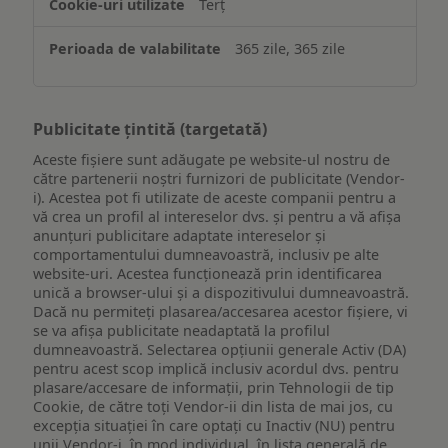
Terț
365 zile, 365 zile
Publicitate țintită (targetată)
Aceste fișiere sunt adăugate pe website-ul nostru de
către partenerii noștri furnizori de publicitate (Vendor-
i). Acestea pot fi utilizate de aceste companii pentru a
vă crea un profil al intereselor dvs. și pentru a vă afișa
anunțuri publicitare adaptate intereselor și
comportamentului dumneavoastră, inclusiv pe alte
website-uri. Acestea funcționează prin identificarea
unică a browser-ului și a dispozitivului dumneavoastră.
Dacă nu permiteți plasarea/accesarea acestor fișiere, vi
se va afișa publicitate neadaptată la profilul
dumneavoastră. Selectarea opțiunii generale Activ (DA)
pentru acest scop implică inclusiv acordul dvs. pentru
plasare/accesare de informații, prin Tehnologii de tip
Cookie, de către toți Vendor-ii din lista de mai jos, cu
excepția situației în care optați cu Inactiv (NU) pentru
unii Vendor-i, în mod individual, în lista generală de