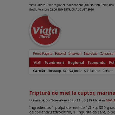
Viața Liberă - Ziar regional independent Știri Noutăți Galaţi Bră
Buzău Vrancea
02:06 SâMBăTă, 08 AUGUST 2026
Prima Pagina
Editorial
Interviuri
Interactiv
Concursur
VLG
Eveniment
Regional
Economie
Pol
Calendar
Horoscop
Ştiri Naţionale
Ştiri Externe
Cariere
Friptură de miel la cuptor, marina
Duminică, 05 Noiembrie 2023 11:30 |
Publicat în
MAGA
Ingrediente: 1 pulpă de miel de 1,5 kg, 350 g iau
de coriandru zdrobit fin, 1 linguriță de sare, pip