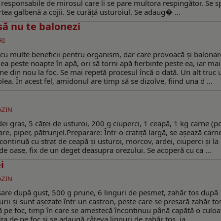
d responsabile de mirosul care li se pare multora respingător. Se s
tea galbenă a cojii. Se curăță usturoiul. Se adaug� ...
să nu te balonezi
RI
cu multe beneficii pentru organism, dar care provoacă și balonar
lea peste noapte în apă, ori să torni apă fierbinte peste ea, iar mai
e din nou la foc. Se mai repetă procesul încă o dată. Un alt truc u
ea. În acest fel, amidonul are timp să se dizolve, fiind una d ...
ZIN
i gras, 5 căței de usturoi, 200 g ciuperci, 1 ceapă, 1 kg carne (p
re, piper, pătrunjel.Preparare: Într-o cratiță largă, se așează carn
ontinuă cu strat de ceapă și usturoi, morcov, ardei, ciuperci și l
 oase, fix de un deget deasupra orezului. Se acoperă cu ca ...
i
ZIN
 sare după gust, 500 g prune, 6 linguri de pesmet, zahăr tos după
rii și sunt așezate într-un castron, peste care se presară zahăr to
asă pe foc, timp în care se amestecă încontinuu până capătă o culoa
a de pe foc și se adaugă câteva linguri de zahăr tos, ia ...