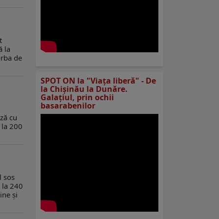
t
ă la
orba de
SPOT ON la "Viaţa liberă" - De
la Chișinău la Dunăre.
Galațiul, prin ochii
basarabenilor
ză cu
l la 200
l sos
 la 240
ine și