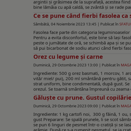
argintii și grăsimea de la suprafață, acestea fiin
bine lămâia cu apă caldă, se zvântă și se rade par
Ce se pune când fierbi fasolea ca 
Sâmbătă, 04 Noiembrie 2023 13:45 |
Publicat în
SFATU
Fasolea face parte din categoria leguminoaselor 
Pentru a evita disconfortul, este bine să lași faso
peste o jumătate de oră, se schimbă apa și se pun
să pui bicarbonat de sodiu atunci când fierbi fasol
Orez cu legume și carne
Duminică, 29 Octombrie 2023 13:00 |
Publicat în
MAGA
Ingrediente: 500 g orez basmati, 1 morcov, 1 arde
vită/ miel/ pui), 200 ml smântână pentru gătit, sa
strat uniform, bine condimentată, după gust. Se c
orezul. Se toarnă smântâna împreună cu zeama de
Găluște cu prune. Gustul copilărie
Duminică, 29 Octombrie 2023 09:00 |
Publicat în
MAGA
Ingrediente: 1 kg cartofi noi, 300 g făină, 1 ou,
gust Preparare: Se spală prunele, li se scot sâmbu
se pun 6 linguri de pesmet într-o cratiță și se l
arămie. După ce s-a rumenit pesmetul, se ia cratiț