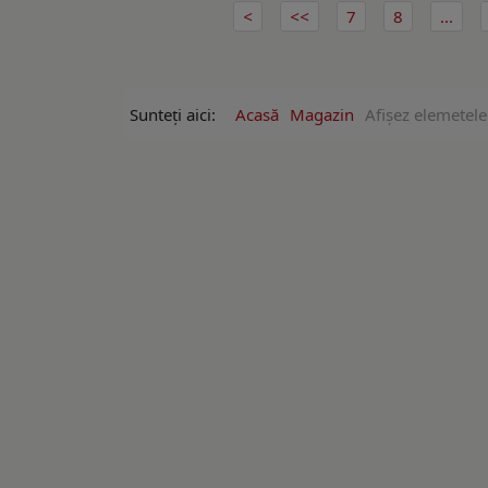
7
8
...
Sunteți aici:
Acasă
Magazin
Afişez elemetel