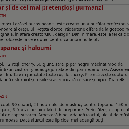
r și de cei mai pretențioși gurmanzi
ZIN
rumosul orășel bucovinean și este creația unui bucătar profesionis
noare al orașului. Rețeta ciorbei rădăuțene diferă de la gospodin
inală, în afara creatorului, desigur. Dar, în mare, este la fel ca ci
e folosește la cele două, pentru că unora nu le pl ...
u spanac și haloumi
ZIN
oi, 12 roșii cherry, 50 g unt, sare, piper negru măcinat.Mod de
 într-un castron și adaugă jumătate din parmezanul ras. Asezonea
-l fin. Taie în jumătate toate roșiile cherry. Preîncălzește cuptoru
ugă usturoiul și roșiile și asezonează cu sare și piper. Toarn� ...
ZIN
 copt, 90 g iaurt, 2 linguri ulei de măsline; pentru topping: 150 m
regano, 8 frunze busuioc.Mod de preparare: Preîncălzește cuptorul
ul de copt și sarea. Amestecă bine. Adaugă iaurtul, uleiul de măsl
umoasă. Dacă aluatul este lipicios, mai adaugă puți ...