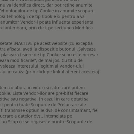
 nu va identifica direct, dar pot retine anumite
Tehnologiilor de tip Cookie in anumite scopuri.
losi Tehnologii de tip Cookie si pentru a va
 a anumitor Vendor-i poate influenta experienta
are anterioara, prin click pe sectiunea Modifica
setate INACTIVE pe acest website (cu exceptia
tra afisata, aveti la dispozitie butonul „Salveaza
e plaseaza fisiere de tip Cookie si nu este necesar
veaza modificarile”, de mai jos. Cu titlu de
valeaza interesului legitim al Vendor-ului
lui in cauza (prin click pe linkul aferent acesteia)
utem colabora in viitor) si catre care putem
okie. Lista Vendor-ilor are pre-bifat fiecare
iva sau negativa. In cazul in care optati sa
nt pentru toate Scopurile de Prelucrare ale
or fi transmise optiunile dvs. de consimtamant, fie
lucrare a datelor dvs., intemeiata pe
 un Scop ce se regaseste printre Scopurile de