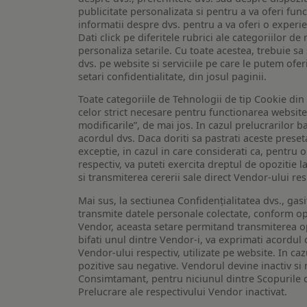
publicitate personalizata si pentru a va oferi func
informatii despre dvs. pentru a va oferi o experi
Dati click pe diferitele rubrici ale categoriilor 
personaliza setarile. Cu toate acestea, trebuie s
dvs. pe website si serviciile pe care le putem ofer
setari confidentialitate, din josul paginii.
Toate categoriile de Tehnologii de tip Cookie di
celor strict necesare pentru functionarea website-u
modificarile”, de mai jos. In cazul prelucrarilor 
acordul dvs. Daca doriti sa pastrati aceste presetar
exceptie, in cazul in care considerati ca, pentru 
respectiv, va puteti exercita dreptul de opozitie l
si transmiterea cererii sale direct Vendor-ului res
Mai sus, la sectiunea Confidențialitatea dvs., gas
transmite datele personale colectate, conform opt
Vendor, aceasta setare permitand transmiterea opt
bifati unul dintre Vendor-i, va exprimati acordul
Vendor-ului respectiv, utilizate pe website. In caz
pozitive sau negative. Vendorul devine inactiv si 
Consimtamant, pentru niciunul dintre Scopurile d
Prelucrare ale respectivului Vendor inactivat.