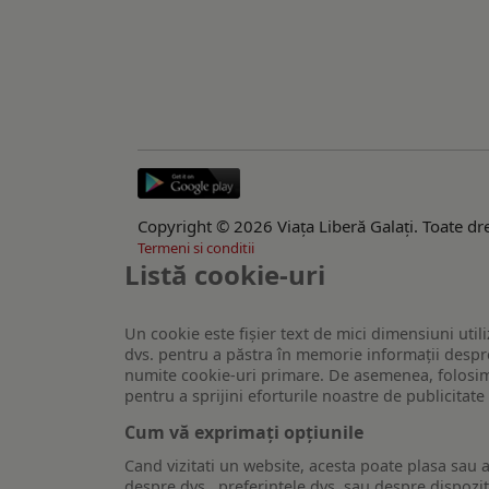
Copyright © 2026 Viaţa Liberă Galaţi. Toate dre
Termeni si conditii
Listă cookie-uri
Un cookie este fişier text de mici dimensiuni utili
dvs. pentru a păstra în memorie informații despre
numite cookie-uri primare. De asemenea, folosim c
pentru a sprijini eforturile noastre de publicitat
Cum vă exprimați opțiunile
Cand vizitati un website, acesta poate plasa sau a
despre dvs., preferintele dvs. sau despre dispozit