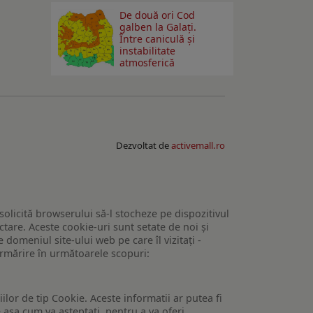
De două ori Cod
galben la Galaţi.
Între caniculă şi
instabilitate
atmosferică
Dezvoltat de
activemall.ro
 solicită browserului să-l stocheze pe dispozitivul
tare. Aceste cookie-uri sunt setate de noi și
domeniul site-ului web pe care îl vizitați -
 urmărire în următoarele scopuri:
lor de tip Cookie. Aceste informatii ar putea fi
e asa cum va asteptati, pentru a va oferi