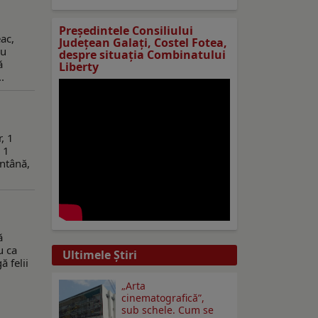
Preşedintele Consiliului
ac,
Judeţean Galaţi, Costel Fotea,
ru
despre situaţia Combinatului
ă
Liberty
.
, 1
 1
ântână,
ă
u ca
Ultimele Ştiri
 felii
„Arta
cinematografică”,
sub schele. Cum se