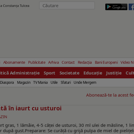
ila Constanţa Tulcea
i
Abonamente
Publicitate
Arhiva
Contact
Redacția
Bani Europeni
Video 
itică Administrație
Sport
Societate
Educație
Justiție
Cul
Diaspora
Magazin
TV Mania
Utile
Sfaturi
Unde Mergem
Abonează-te la acest f
tă în iaurt cu usturoi
ZIN
rt gras, 1 lămâie, 4-5 căței de usturoi, 30 ml ulei de măsline, 1 li
er după gust.Preparare: Se curăță cu grijă pulpa de miel de pielițel