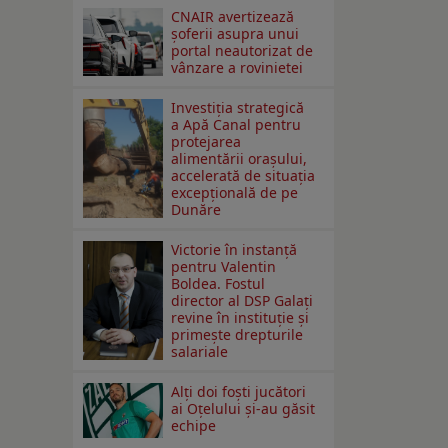
CNAIR avertizează
șoferii asupra unui
portal neautorizat de
vânzare a rovinietei
Investiția strategică
a Apă Canal pentru
protejarea
alimentării orașului,
accelerată de situația
excepțională de pe
Dunăre
Victorie în instanță
pentru Valentin
Boldea. Fostul
director al DSP Galați
revine în instituție și
primește drepturile
salariale
Alți doi foști jucători
ai Oțelului și-au găsit
echipe