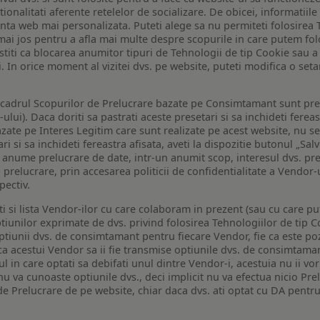
tionalitati aferente retelelor de socializare. De obicei, informatiile
enta web mai personalizata. Puteti alege sa nu permiteti folosirea 
de mai jos pentru a afla mai multe despre scopurile in care putem fo
a stiti ca blocarea anumitor tipuri de Tehnologii de tip Cookie sau
i. In orice moment al vizitei dvs. pe website, puteti modifica o set
n cadrul Scopurilor de Prelucrare bazate pe Consimtamant sunt pre
lui). Daca doriti sa pastrati aceste presetari si sa inchideti fereas
bazate pe Interes Legitim care sunt realizate pe acest website, nu s
i si sa inchideti fereastra afisata, aveti la dispozitie butonul „Sal
o anume prelucrare de date, intr-un anumit scop, interesul dvs. pre
a prelucrare, prin accesarea politicii de confidentialitate a Vendor-u
pectiv.
iti si lista Vendor-ilor cu care colaboram in prezent (sau cu care p
iunilor exprimate de dvs. privind folosirea Tehnologiilor de tip Co
iunii dvs. de consimtamant pentru fiecare Vendor, fie ca este pozit
 ca acestui Vendor sa ii fie transmise optiunile dvs. de consimtama
ul in care optati sa debifati unul dintre Vendor-i, acestuia nu ii v
nu va cunoaste optiunile dvs., deci implicit nu va efectua nicio Pre
e Prelucrare de pe website, chiar daca dvs. ati optat cu DA pentru