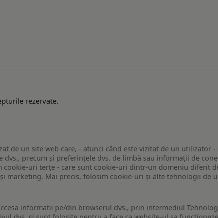
pturile rezervate.
zat de un site web care, - atunci când este vizitat de un utilizator -
 dvs., precum și preferințele dvs. de limbă sau informații de conec
ookie-uri terțe - care sunt cookie-uri dintr-un domeniu diferit de 
e și marketing. Mai precis, folosim cookie-uri și alte tehnologii de
ccesa informatii pe/din browserul dvs., prin intermediul Tehnologii
ivul dvs. si sunt folosite pentru a face ca website-ul sa functionez