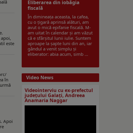
pală
Eliberarea din iobăgia
fiscală
În dimineața aceasta, la cafea,
cu o țigară aprinsă alături, am
avut o mică epifanie fiscală. M-
e.
am uitat în calendar și am văzut
 apoi,
că e sfârșitul lunii iulie. Suntem
til este
aproape la șapte luni din an, iar
gândul a venit simplu și
eliberator: abia acum, simb ...
orc/
Video News
ea în
a urmă
Videointerviu cu ex-prefectul
judeţului Galaţi, Andreea
Anamaria Naggar
s. Apoi
re