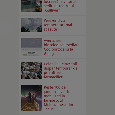
lucrează la viitorul
sediu al Teatrului
„Gulliver”
Weekend cu
temperaturi mai
scăzute
Avertizare
hidrologică imediată:
Cod portocaliu la
Galaţi
Colebil și Panzcebil
dispar temporar de
pe rafturile
farmaciilor
Peste 100 de
jandarmi vor fi
mobilizați la
Iarmarocul
Moldovenesc din
Tecuci