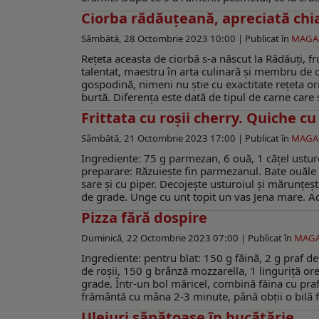
Ciorba rădăuțeană, apreciată chia
Sâmbătă, 28 Octombrie 2023 10:00 |
Publicat în
MAGA
Rețeta aceasta de ciorbă s-a născut la Rădăuți, f
talentat, maestru în arta culinară și membru de o
gospodină, nimeni nu știe cu exactitate rețeta orig
burtă. Diferența este dată de tipul de carne care s
Frittata cu roșii cherry. Quiche c
Sâmbătă, 21 Octombrie 2023 17:00 |
Publicat în
MAGA
Ingrediente: 75 g parmezan, 6 ouă, 1 cățel ustur
preparare: Răzuiește fin parmezanul. Bate ouăle
sare și cu piper. Decojește usturoiul și mărunțește
de grade. Unge cu unt topit un vas Jena mare. Ada
Pizza fără dospire
Duminică, 22 Octombrie 2023 07:00 |
Publicat în
MAGA
Ingrediente: pentru blat: 150 g făină, 2 g praf de
de roșii, 150 g brânză mozzarella, 1 linguriță o
grade. Într-un bol măricel, combină făina cu praf
frământă cu mâna 2-3 minute, până obții o bilă fr
Uleiuri sănătoase în bucătărie