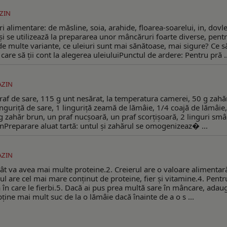
ZIN
i alimentare: de măsline, soia, arahide, floarea-soarelui, in, dovle
și se utilizează la prepararea unor mâncăruri foarte diverse, pent
 de multe variante, ce uleiuri sunt mai sănătoase, mai sigure? Ce s
 care să ții cont la alegerea uleiuluiPunctul de ardere: Pentru pră ..
ZIN
praf de sare, 115 g unt nesărat, la temperatura camerei, 50 g zahăr
guriță de sare, 1 linguriță zeamă de lămâie, 1/4 coajă de lămâie,
0 g zahăr brun, un praf nucșoară, un praf scorțișoară, 2 linguri sm
unPreparare aluat tartă: untul și zahărul se omogenizeaz� ...
ZIN
atât va avea mai multe proteine.2. Creierul are o valoare alimentar
l are cel mai mare conținut de proteine, fier și vitamine.4. Pentr
în care le fierbi.5. Dacă ai pus prea multă sare în mâncare, adaugă
obține mai mult suc de la o lămâie dacă înainte de a o s ...