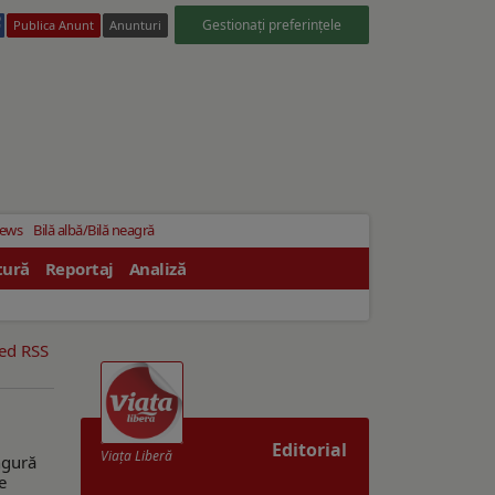
Gestionați preferințele
Publica Anunt
Anunturi
News
Bilă albă/Bilă neagră
tură
Reportaj
Analiză
eed RSS
Editorial
Viaţa Liberă
ngură
e