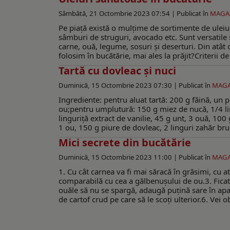
Sâmbătă, 21 Octombrie 2023 07:54 |
Publicat în
MAGA
Pe piață există o mulțime de sortimente de uleiur
sâmburi de struguri, avocado etc. Sunt versatile 
carne, ouă, legume, sosuri și deserturi. Din atât
folosim în bucătărie, mai ales la prăjit?Criterii de
Tartă cu dovleac și nuci
Duminică, 15 Octombrie 2023 07:30 |
Publicat în
MAGA
Ingrediente: pentru aluat tartă: 200 g făină, un 
ou;pentru umplutură: 150 g miez de nucă, 1/4 lin
linguriță extract de vanilie, 45 g unt, 3 ouă, 10
1 ou, 150 g piure de dovleac, 2 linguri zahăr br
Mici secrete din bucătărie
Duminică, 15 Octombrie 2023 11:00 |
Publicat în
MAGA
1. Cu cât carnea va fi mai săracă în grăsimi, cu 
comparabilă cu cea a gălbenușului de ou.3. Ficatu
ouăle să nu se spargă, adaugă puțină sare în apa 
de cartof crud pe care să le scoți ulterior.6. Vei 