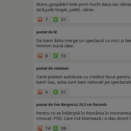
Mare,,gospădin"este prim Puchi daca iau rămas b
țară,jude bogat, județ...sărac.
7
31
postat de M
De banii ăștia merge un spectacol cu mici și bere
Hmmm bună idee.
8
33
postat de cetatean
Cand platesti autobuze cu creditul facut pentru 
bani! Sau, astia sunt bani netocati pe spectacole
6
31
postat de Von Bergovicz 24,3 cm Records
Pentru ce se întâmplă în România în momentul d
vinovat: PSD. Care mă blamează i o dau direct 
14
38