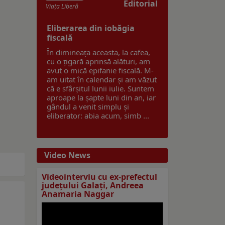
Editorial
Viaţa Liberă
Eliberarea din iobăgia
fiscală
În dimineața aceasta, la cafea,
cu o țigară aprinsă alături, am
avut o mică epifanie fiscală. M-
am uitat în calendar și am văzut
că e sfârșitul lunii iulie. Suntem
aproape la șapte luni din an, iar
gândul a venit simplu și
eliberator: abia acum, simb ...
Video News
Videointerviu cu ex-prefectul
judeţului Galaţi, Andreea
Anamaria Naggar