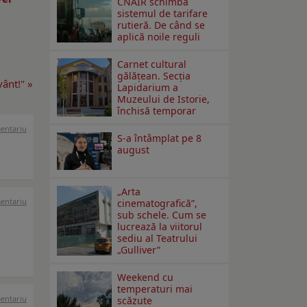
CNAIR schimbă
sistemul de tarifare
rutieră. De când se
aplică noile reguli
Carnet cultural
gălăţean. Secţia
ânt!" »
Lapidarium a
Muzeului de Istorie,
închisă temporar
mentariu
S-a întâmplat pe 8
august
„Arta
mentariu
cinematografică”,
sub schele. Cum se
lucrează la viitorul
sediu al Teatrului
„Gulliver”
Weekend cu
temperaturi mai
mentariu
scăzute