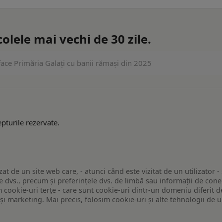
lele mai vechi de 30 zile.
face Primăria Galaţi cu banii rămaşi din 2025
pturile rezervate.
zat de un site web care, - atunci când este vizitat de un utilizator -
 dvs., precum și preferințele dvs. de limbă sau informații de conec
ookie-uri terțe - care sunt cookie-uri dintr-un domeniu diferit de 
e și marketing. Mai precis, folosim cookie-uri și alte tehnologii de