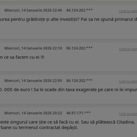
Miercuri, 14 Ianuarie 2026 22:46
86.124.202.***
Link la co
a pentru grădinițe și alte investiții? Pai sa ne spună primarul d
Miercuri, 14 Ianuarie 2026 22:10
86.124.202.***
Link la co
m ce sa facem cu ei !!!
Miercuri, 14 Ianuarie 2026 22:05
86.124.202.***
Link la co
0. 000 de euro ! Sa le scade din taxa exagerate pe care ni le impun
Miercuri, 14 Ianuarie 2026 20:22
46.97.171.***
Link la co
este singurul care știe ce să facă cu ei. Sau să plătească Citadina,
rbane cu termenul contractat depășit.