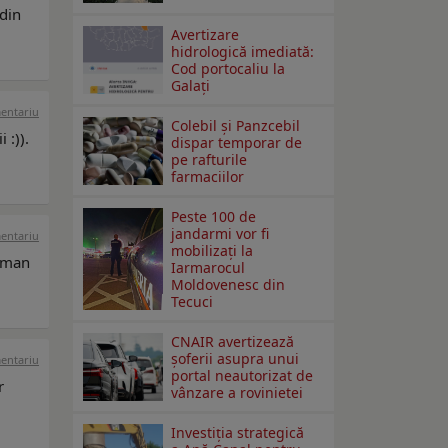
 din
Avertizare
hidrologică imediată:
Cod portocaliu la
Galaţi
mentariu
Colebil și Panzcebil
 :)).
dispar temporar de
pe rafturile
farmaciilor
Peste 100 de
jandarmi vor fi
mentariu
mobilizați la
raman
Iarmarocul
Moldovenesc din
Tecuci
CNAIR avertizează
șoferii asupra unui
mentariu
portal neautorizat de
r
vânzare a rovinietei
Investiția strategică