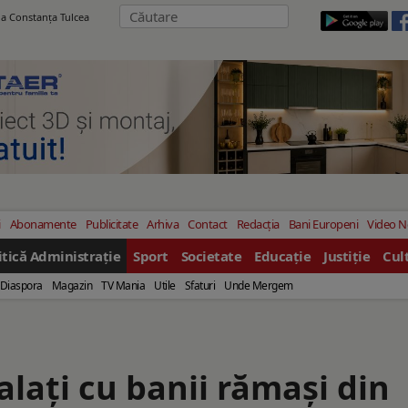
ila Constanţa Tulcea
i
Abonamente
Publicitate
Arhiva
Contact
Redacția
Bani Europeni
Video 
itică Administrație
Sport
Societate
Educație
Justiție
Cul
Diaspora
Magazin
TV Mania
Utile
Sfaturi
Unde Mergem
alaţi cu banii rămaşi din