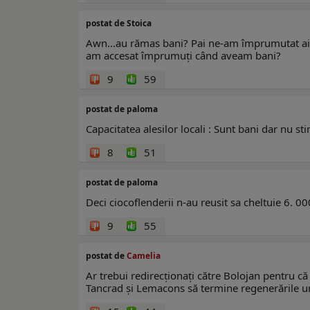
postat de Stoica
Awn...au rămas bani? Pai ne-am împrumutat aiure
am accesat împrumuți când aveam bani?
9
59
postat de paloma
Capacitatea alesilor locali : Sunt bani dar nu sti
8
51
postat de paloma
Deci ciocoflenderii n-au reusit sa cheltuie 6. 00
9
55
postat de
Camelia
Ar trebui redirecționați către Bolojan pentru că 
Tancrad și Lemacons să termine regenerările u