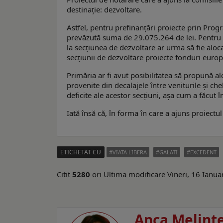
destinaţie: dezvoltare.
Astfel, pentru prefinanțări proiecte prin Pro
prevăzută suma de 29.075.264 de lei. Pentru 
la secțiunea de dezvoltare ar urma să fie aloca
secțiunii de dezvoltare proiecte fonduri euro
Primăria ar fi avut posibilitatea să propună a
provenite din decalajele între veniturile şi che
deficite ale acestor secţiuni, aşa cum a făcut în
Iată însă că, în forma în care a ajuns proiectul 
ETICHETAT CU
VIATA LIBERA
GALATI
EXCEDENT
Citit
5280
ori
Ultima modificare Vineri, 16 Ianu
Anca Melint