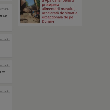
a Apă Canal pentru
protejarea
alimentării orașului,
mentariu
accelerată de situația
e ce
excepțională de pe
Dunăre
mentariu
mentariu
 !!!
mentariu