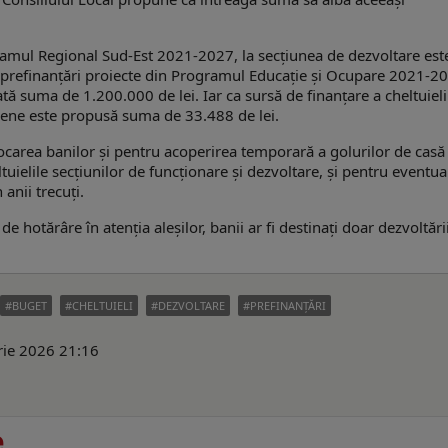
gramul Regional Sud-Est 2021-2027, la secțiunea de dezvoltare est
prefinanțări proiecte din Programul Educație și Ocupare 2021-2
tă suma de 1.200.000 de lei. Iar ca sursă de finanțare a cheltuieli
pene este propusă suma de 33.488 de lei.
locarea banilor şi pentru acoperirea temporară a golurilor de casă
ltuielile secţiunilor de funcţionare şi dezvoltare, şi pentru eventua
 anii trecuţi.
de hotărâre în atenţia aleşilor, banii ar fi destinaţi doar dezvoltării
BUGET
CHELTUIELI
DEZVOLTARE
PREFINANȚĂRI
arie 2026 21:16
e