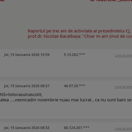
Raportul pe trei ani de activitate al preşedintelui CJ,
prof.dr. Nicolae Bacalbaşa: "Chiar m-am ţinut de cuv
Joi, 15 Ianuarie 2026 15:59
5.13.202.***
Link la co
Joi, 15 Ianuarie 2026 08:57
46.97.20.***
Link la co
totorasulrascolit,
a ....vesnicadin noiembrie nuau mai lucrat , ca nu sunt bani se
Joi, 15 Ianuarie 2026 08:33
86.124.201.***
Link la co