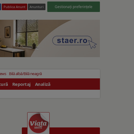
Gestionați preferințele
Publica Anunt
Anunturi
News
Bilă albă/Bilă neagră
tură
Reportaj
Analiză