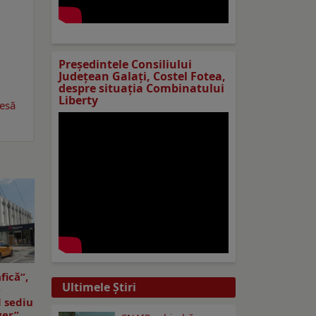
Preşedintele Consiliului
Judeţean Galaţi, Costel Fotea,
despre situaţia Combinatului
Liberty
resă
fică”,
Ultimele Ştiri
e
l sediu
ver”