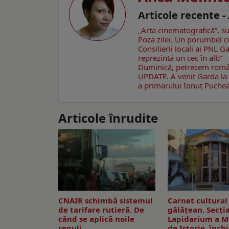
Articole recente 
„Arta cinematografică”, su
Poza zilei. Un porumbel 
Consilierii locali ai PNL 
reprezintă un cec în alb”
Duminică, petrecem române
UPDATE. A venit Garda la 
a primarului Ionuţ Puche
Articole înrudite
CNAIR schimbă sistemul
Carnet cultural
de tarifare rutieră. De
gălăţean. Secţi
când se aplică noile
Lapidarium a M
reguli
de Istorie, înch