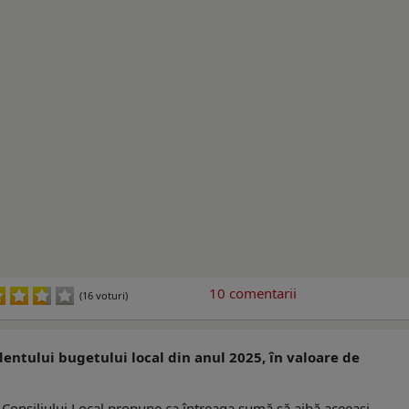
10
comentarii
(16 voturi)
dentului bugetului local din anul 2025, în valoare de
e Consiliului Local propune ca întreaga sumă să aibă aceeaşi