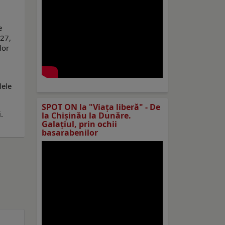
e
027,
lor
lele
SPOT ON la "Viaţa liberă" - De
.
la Chișinău la Dunăre.
Galațiul, prin ochii
basarabenilor