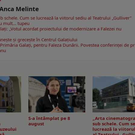
- Anca Melinte
b schele. Cum se lucrează la viitorul sediu al Teatrului „Gulliver”
cu mult… tupeu
Galaţi: „Votul acordat proiectului de modernizare a Falezei nu
şte şi greceşte în Centrul Galaţiului
Primăria Galaţi, pentru Faleza Dunării. Povestea conferinţei de p
anu
S-a întâmplat pe 8
„Arta cinematogra
a
august
sub schele. Cum s
uzeului
lucrează la viitoru
isă
al Teatrului „Gulli