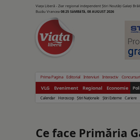
Viața Liberă - Ziar regional independent Știri Noutăți Galaţi Bră
Buzău Vrancea
08:25 SâMBăTă, 08 AUGUST 2026
Prima Pagina
Editorial
Interviuri
Interactiv
Concursur
VLG
Eveniment
Regional
Economie
Pol
Calendar
Horoscop
Ştiri Naţionale
Ştiri Externe
Cariere
Ce face Primăria G