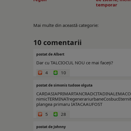
temporar
Mai multe din această categorie:
10
comentarii
postat de Albert
Dar cu TALCIOCUL NOU ce mai faceți?
4
10
postat de simonis tudose olguta
CARDASIAPRIMARTANCRADCITADINALEMACONS=
nimicTERMINATregenerariurbaneCosbucEternitate
plangea primaru IATACAAUFOST
5
28
postat de Johnny