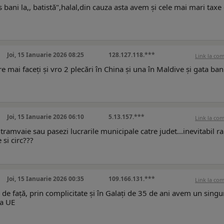
ani la,, batistă",halal,din cauza asta avem și cele mai mari taxe
Joi, 15 Ianuarie 2026 08:25
128.127.118.***
Link la co
 mai faceți și vro 2 plecări în China și una în Maldive și gata banii
Joi, 15 Ianuarie 2026 06:10
5.13.157.***
Link la co
tramvaie sau pasezi lucrarile municipale catre judet...inevitabil 
 si circ???
Joi, 15 Ianuarie 2026 00:35
109.166.131.***
Link la co
e față, prin complicitate și în Galați de 35 de ani avem un singu
la UE