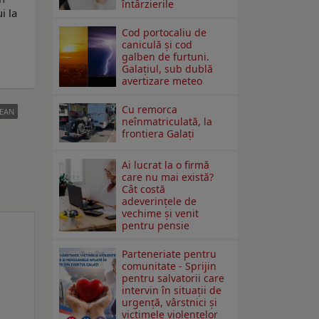
întârzierile
i la
Cod portocaliu de
caniculă și cod
galben de furtuni.
Galațiul, sub dublă
avertizare meteo
Cu remorca
TEAN
neînmatriculată, la
frontiera Galați
Ai lucrat la o firmă
care nu mai există?
Cât costă
adeverințele de
vechime și venit
pentru pensie
Parteneriate pentru
comunitate - Sprijin
pentru salvatorii care
intervin în situații de
urgență, vârstnici și
victimele violențelor