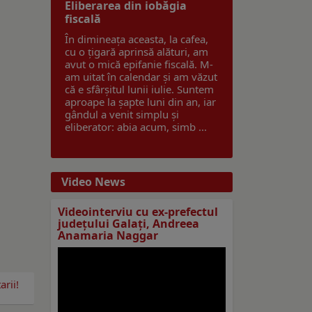
Eliberarea din iobăgia
fiscală
În dimineața aceasta, la cafea,
cu o țigară aprinsă alături, am
avut o mică epifanie fiscală. M-
am uitat în calendar și am văzut
că e sfârșitul lunii iulie. Suntem
aproape la șapte luni din an, iar
gândul a venit simplu și
eliberator: abia acum, simb ...
Video News
Videointerviu cu ex-prefectul
judeţului Galaţi, Andreea
Anamaria Naggar
rii!