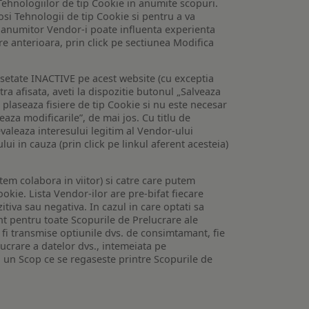
Tehnologiilor de tip Cookie in anumite scopuri.
losi Tehnologii de tip Cookie si pentru a va
 a anumitor Vendor-i poate influenta experienta
are anterioara, prin click pe sectiunea Modifica
setate INACTIVE pe acest website (cu exceptia
tra afisata, aveti la dispozitie butonul „Salveaza
e plaseaza fisiere de tip Cookie si nu este necesar
veaza modificarile”, de mai jos. Cu titlu de
valeaza interesului legitim al Vendor-ului
lui in cauza (prin click pe linkul aferent acesteia)
utem colabora in viitor) si catre care putem
okie. Lista Vendor-ilor are pre-bifat fiecare
iva sau negativa. In cazul in care optati sa
nt pentru toate Scopurile de Prelucrare ale
or fi transmise optiunile dvs. de consimtamant, fie
lucrare a datelor dvs., intemeiata pe
 un Scop ce se regaseste printre Scopurile de