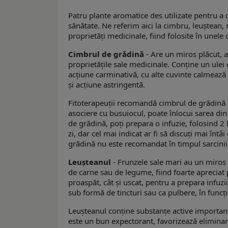
Patru plante aromatice des utilizate pentru a 
sănătate. Ne referim aici la cimbru, leuștean, 
proprietăți medicinale, fiind folosite în unele 
Cimbrul de grădină
- Are un miros plăcut, ar
proprietățile sale medicinale. Conține un ulei
acțiune carminativă, cu alte cuvinte calmează 
și acțiune astringentă.
Fitoterapeuții recomandă cimbrul de grădină p
asociere cu busuiocul, poate înlocui sarea din 
de grădină, poți prepara o infuzie, folosind 2 
zi, dar cel mai indicat ar fi să discuți mai întâ
grădină nu este recomandat în timpul sarcinii 
Leușteanul
- Frunzele sale mari au un miros 
de carne sau de legume, fiind foarte apreciat 
proaspăt, cât și uscat, pentru a prepara infu
sub formă de tincturi sau ca pulbere, în funcți
Leușteanul conține substanțe active importante
este un bun expectorant, favorizează eliminarea