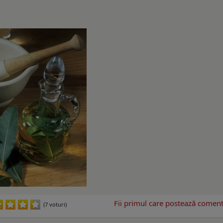
Fii primul care postează comenta
(7 voturi)