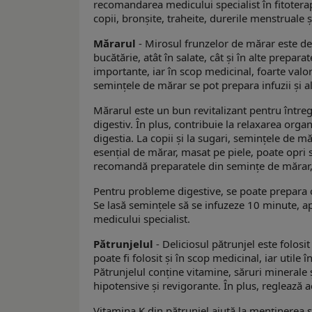
recomandarea medicului specialist în fitoterapi
copii, bronșite, traheite, durerile menstruale și
Mărarul
- Mirosul frunzelor de mărar este deo
bucătărie, atât în salate, cât și în alte prepa
importante, iar în scop medicinal, foarte valor
semințele de mărar se pot prepara infuzii și a
Mărarul este un bun revitalizant pentru întreg
digestiv. În plus, contribuie la relaxarea orga
digestia. La copii și la sugari, semințele de mă
esențial de mărar, masat pe piele, poate opri s
recomandă preparatele din semințe de mărar, 
Pentru probleme digestive, se poate prepara o 
Se lasă semințele să se infuzeze 10 minute, a
medicului specialist.
Pătrunjelul
- Deliciosul pătrunjel este folos
poate fi folosit și în scop medicinal, iar utile 
Pătrunjelul conține vitamine, săruri minerale ș
hipotensive și revigorante. În plus, reglează ac
Vitamina K din pătrunjel ajută la menținerea s