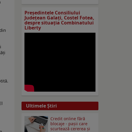
a
Preşedintele Consiliului
Judeţean Galaţi, Costel Fotea,
despre situaţia Combinatului
Liberty
 din
i
ăți
tită.
El
Ultimele Ştiri
Credit online fără
blocaje - pașii care
scurtează cererea și
in