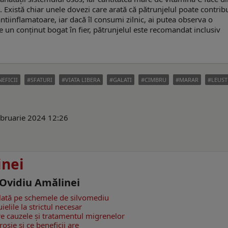
. Există chiar unele dovezi care arată că pătrunjelul poate contribu
antiinflamatoare, iar dacă îl consumi zilnic, ai putea observa o
e un conținut bogat în fier, pătrunjelul este recomandat inclusiv
NEFICII
SFATURI
VIATA LIBERA
GALATI
CIMBRU
MARAR
LEUS
ebruarie 2024 12:26
inei
 Ovidiu Amălinei
plată pe schemele de silvomediu
elile la strictul necesar
pre cauzele și tratamentul migrenelor
oșie şi ce beneficii are