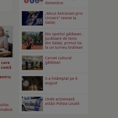
domestice
„Micul Astronom prin
Univers” revine la
Galați
Din sportul gălățean.
Jucătoare de tenis
din Galați, primul loc
la un turneu brăilean
Carnet cultural
ă care
gălăţean
 costă
pentru
S-a întâmplat pe 6
august
Unde acționează
astăzi Poliția Locală
iilor.
amatice