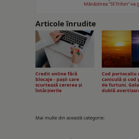
Mănăstirea ”Sf.Trifon” va 
Articole înrudite
Credit online fără
Cod portocaliu 
blocaje - pașii care
caniculă și cod
scurtează cererea și
de furtuni. Gala
întârzierile
dublă avertiza
Mai multe din această categorie: