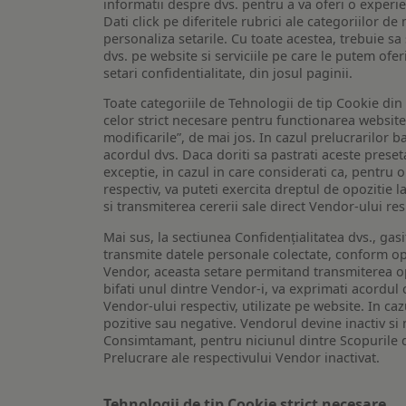
informatii despre dvs. pentru a va oferi o experi
Dati click pe diferitele rubrici ale categoriilor 
personaliza setarile. Cu toate acestea, trebuie s
dvs. pe website si serviciile pe care le putem ofer
setari confidentialitate, din josul paginii.
Toate categoriile de Tehnologii de tip Cookie di
celor strict necesare pentru functionarea website-u
modificarile”, de mai jos. In cazul prelucrarilor 
acordul dvs. Daca doriti sa pastrati aceste presetar
exceptie, in cazul in care considerati ca, pentru 
respectiv, va puteti exercita dreptul de opozitie l
si transmiterea cererii sale direct Vendor-ului res
Mai sus, la sectiunea Confidențialitatea dvs., gas
transmite datele personale colectate, conform opt
Vendor, aceasta setare permitand transmiterea opt
bifati unul dintre Vendor-i, va exprimati acordul
Vendor-ului respectiv, utilizate pe website. In caz
pozitive sau negative. Vendorul devine inactiv si 
Consimtamant, pentru niciunul dintre Scopurile d
Prelucrare ale respectivului Vendor inactivat.
Tehnologii de tip Cookie strict necesare