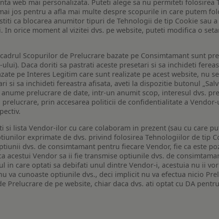
enta web mai personalizata. Puteti alege sa nu permiteti folosirea 
de mai jos pentru a afla mai multe despre scopurile in care putem fo
a stiti ca blocarea anumitor tipuri de Tehnologii de tip Cookie sau
i. In orice moment al vizitei dvs. pe website, puteti modifica o set
n cadrul Scopurilor de Prelucrare bazate pe Consimtamant sunt pre
lui). Daca doriti sa pastrati aceste presetari si sa inchideti fereas
bazate pe Interes Legitim care sunt realizate pe acest website, nu s
i si sa inchideti fereastra afisata, aveti la dispozitie butonul „Sal
o anume prelucrare de date, intr-un anumit scop, interesul dvs. pre
a prelucrare, prin accesarea politicii de confidentialitate a Vendor-u
pectiv.
iti si lista Vendor-ilor cu care colaboram in prezent (sau cu care p
iunilor exprimate de dvs. privind folosirea Tehnologiilor de tip Co
iunii dvs. de consimtamant pentru fiecare Vendor, fie ca este pozit
 ca acestui Vendor sa ii fie transmise optiunile dvs. de consimtama
ul in care optati sa debifati unul dintre Vendor-i, acestuia nu ii v
nu va cunoaste optiunile dvs., deci implicit nu va efectua nicio Pre
e Prelucrare de pe website, chiar daca dvs. ati optat cu DA pentru