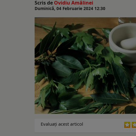
Scris de
Ovidiu Amălinei
Duminică, 04 Februarie 2024 12:30
Evaluaţi acest articol