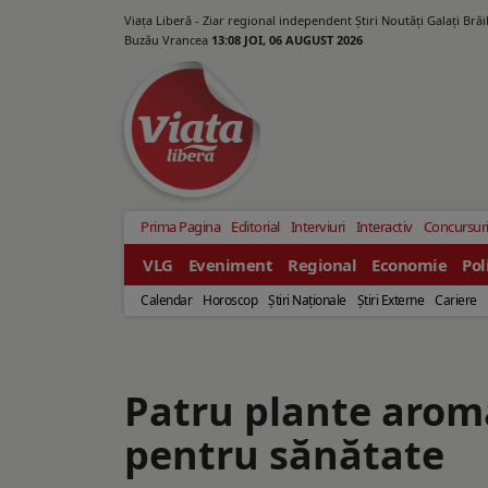
Viața Liberă - Ziar regional independent Știri Noutăți Galaţi Bră
Buzău Vrancea
13:08 JOI, 06 AUGUST 2026
Prima Pagina
Editorial
Interviuri
Interactiv
Concursur
VLG
Eveniment
Regional
Economie
Pol
Calendar
Horoscop
Ştiri Naţionale
Ştiri Externe
Cariere
Patru plante aroma
pentru sănătate