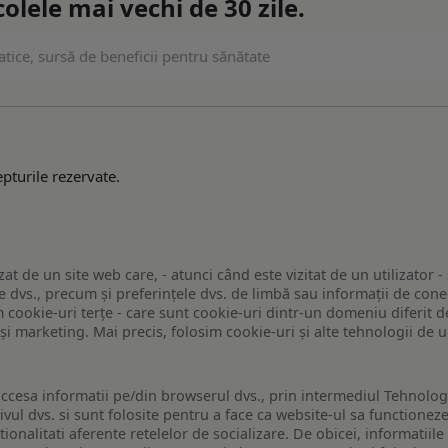
lele mai vechi de 30 zile.
tice, sursă de beneficii pentru sănătate
pturile rezervate.
zat de un site web care, - atunci când este vizitat de un utilizator -
 dvs., precum și preferințele dvs. de limbă sau informații de conec
ookie-uri terțe - care sunt cookie-uri dintr-un domeniu diferit de 
e și marketing. Mai precis, folosim cookie-uri și alte tehnologii de
ccesa informatii pe/din browserul dvs., prin intermediul Tehnologii
ivul dvs. si sunt folosite pentru a face ca website-ul sa functionez
tionalitati aferente retelelor de socializare. De obicei, informatiile