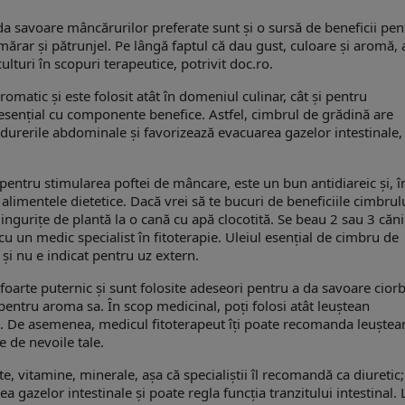
da savoare mâncărurilor preferate sunt și o sursă de beneficii pen
mărar și pătrunjel. Pe lângă faptul că dau gust, culoare și aromă, 
culturi în scopuri terapeutice, potrivit doc.ro.
omatic și este folosit atât în domeniul culinar, cât și pentru
 esențial cu componente benefice. Astfel, cimbrul de grădină are
durerile abdominale și favorizează evacuarea gazelor intestinale,
entru stimularea poftei de mâncare, este un bun antidiareic și, î
alimentele dietetice. Dacă vrei să te bucuri de beneficiile cimbrul
lingurițe de plantă la o cană cu apă clocotită. Se beau 2 sau 3 căn
i cu un medic specialist în fitoterapie. Uleiul esențial de cimbru de
și nu e indicat pentru uz extern.
foarte puternic și sunt folosite adeseori pentru a da savoare cior
pentru aroma sa. În scop medicinal, poți folosi atât leuștean
zii. De asemenea, medicul fitoterapeut îți poate recomanda leuștea
e de nevoile tale.
, vitamine, minerale, așa că specialiștii îl recomandă ca diuretic;
 gazelor intestinale și poate regla funcția tranzitului intestinal. 