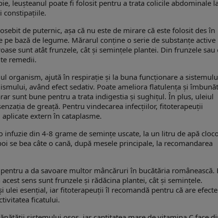
e, leușteanul poate fi folosit pentru a trata colicile abdominale l
 constipațiile.
sebit de puternic, așa că nu este de mirare că este folosit des în
rate pe bază de legume. Mărarul conține o serie de substanțe active
oase sunt atât frunzele, cât și semințele plantei. Din frunzele sau
lte remedii.
ul organism, ajută în respirație și la buna funcționare a sistemulu
nismului, având efect sedativ. Poate ameliora flatulența și îmbunăt
rar sunt bune pentru a trata indigestia și sughițul. În plus, uleiul
enzația de greață. Pentru vindecarea infecțiilor, fitoterapeuții
aplicate extern în cataplasme.
infuzie din 4-8 grame de semințe uscate, la un litru de apă cloco
poi se bea câte o cană, după mesele principale, la recomandarea
it pentru a da savoare multor mâncăruri în bucătăria românească. 
în acest sens sunt frunzele și rădăcina plantei, cât și semințele.
i ulei esențial, iar fitoterapeuții îl recomandă pentru că are efecte
tivitatea ficatului.
ănătății sistemului osos, iar cantitatea mare de vitamina C face d