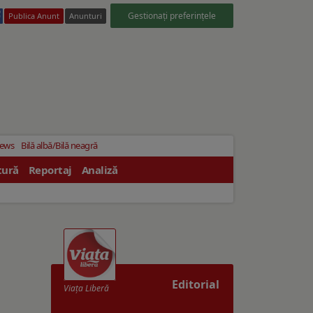
Gestionați preferințele
Publica Anunt
Anunturi
News
Bilă albă/Bilă neagră
tură
Reportaj
Analiză
Editorial
Viaţa Liberă