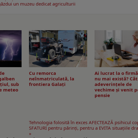
găzdui un muzeu dedicat agriculturii
de
Cu remorca
Ai lucrat la o firm
 galben
neînmatriculată, la
nu mai există? Cât
țiul, sub
frontiera Galați
adeverințele de
re meteo
vechime și venit 
pensie
Tehnologia folosită în exces AFECTEAZĂ psihicul cop
SFATURI pentru părinţi, pentru a EVITA situaţiile dr
»