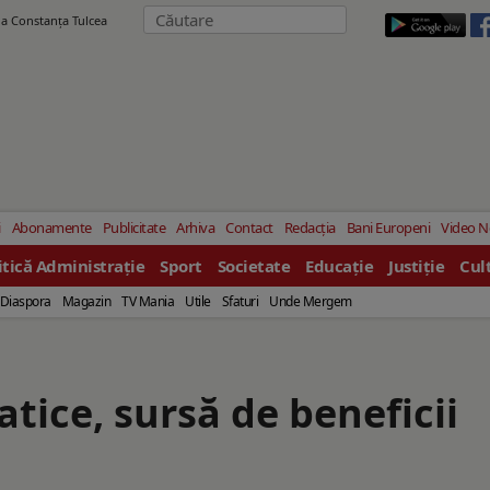
ila Constanţa Tulcea
i
Abonamente
Publicitate
Arhiva
Contact
Redacția
Bani Europeni
Video 
itică Administrație
Sport
Societate
Educație
Justiție
Cul
Diaspora
Magazin
TV Mania
Utile
Sfaturi
Unde Mergem
tice, sursă de beneficii