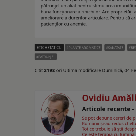
pătrunjel un aliat pentru stimularea imunității
buna funcționare a rinichilor. Are proprietăți 
ameliorare a durerilor articulare. Pentru că ar
pacienților cu anemie.
ETICHETAT CU
PLANTE AROMATICE
SANATATE
BE
PATRUNJEL
Citit
2198
ori
Ultima modificare Duminică, 04 F
Ovidiu Amăl
Articole recente -
Se pot depune cereri de 
Românii şi-au redus cheltui
Tot ce trebuie să știi des
Ce este terapia cu lumină r