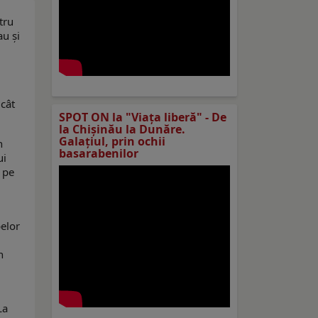
tru
au și
 cât
SPOT ON la "Viaţa liberă" - De
la Chișinău la Dunăre.
Galațiul, prin ochii
n
basarabenilor
ui
i pe
belor
n
La