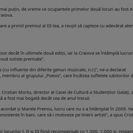
să mai puţin, de vreme ce ocupantele primelor două locuri au fost A
raiova.
e a primit premiul al III-lea, a reuşit să capteze cu adevărat aten
 bun decât în ultimele două ediţii, iar la Craiova se întâmplă lucrur
ouă soliste premiate”.
 (cu influenţe din diferite genuri muzicale, n.r.)”, ne-a declarat
, membru al grupului „Poesis”, care încălzea sufletele iubitorilor 
 Cristian Mortu, director al Casei de Cultură a Studenţilor Galaţi, 
tă a fost mai bogată decât cea de anul trecut.
a acordat şi Marele Premiu, lucru care nu s-a întâmplat în 2009. N
stente în bani, care să-i motiveze pe tinerii artişti”, a spus Cris
locurilor I, II şi III fiind recompensaţi cu 1.500, 1.000 şi, respect