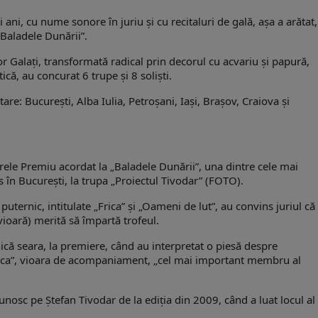
i ani, cu nume sonore în juriu şi cu recitaluri de gală, aşa a arătat,
„Baladele Dunării”.
r Galaţi, transformată radical prin decorul cu acvariu şi papură,
că, au concurat 6 trupe şi 8 solişti.
are: Bucureşti, Alba Iulia, Petroşani, Iaşi, Braşov, Craiova şi
 Marele Premiu acordat la „Baladele Dunării”, una dintre cele mai
 în Bucureşti, la trupa „Proiectul Tivodar” (FOTO).
uternic, intitulate „Frica” şi „Oameni de lut”, au convins juriul că
(vioară) merită să împartă trofeul.
ică seara, la premiere, când au interpretat o piesă despre
rica”, vioara de acompaniament, „cel mai important membru al
cunosc pe Ştefan Tivodar de la ediţia din 2009, când a luat locul al 