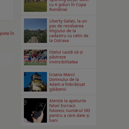
cu 6 goluri în Cupa
României
Liberty Galați, la un
pas de rezolvarea
litigiului de la
goste în
cadastru cu cehii de
la Ostrava
Oțelul caută să-și
păstreze
invincibilitatea
Icoana Maicii
Domnului de la
Adam a îmbrățișat
gălățenii
Atenție la apelurile
false! Escrocii
folosesc numărul SRI
pentru a cere date și
bani