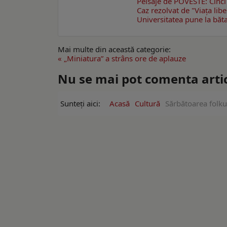
Peisaje de POVESTE: Cinci
Caz rezolvat de "Viaţa lib
Universitatea pune la băta
Mai multe din această categorie:
« „Miniatura” a strâns ore de aplauze
Nu se mai pot comenta artico
Sunteți aici:
Acasă
Cultură
Sărbătoarea folkul