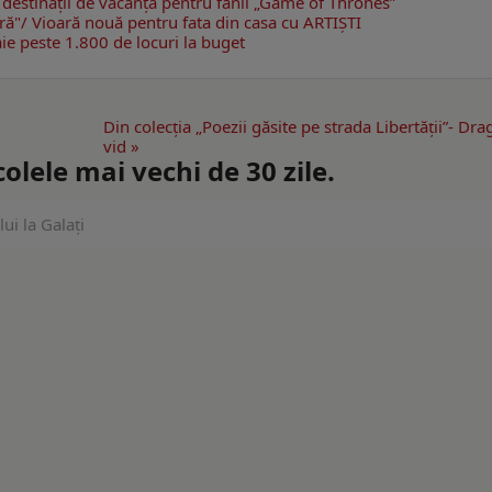
 destinaţii de vacanţă pentru fanii „Game of Thrones”
eră"/ Vioară nouă pentru fata din casa cu ARTIŞTI
ie peste 1.800 de locuri la buget
Din colecţia „Poezii găsite pe strada Libertăţii”- Dra
vid »
lele mai vechi de 30 zile.
ui la Galaţi