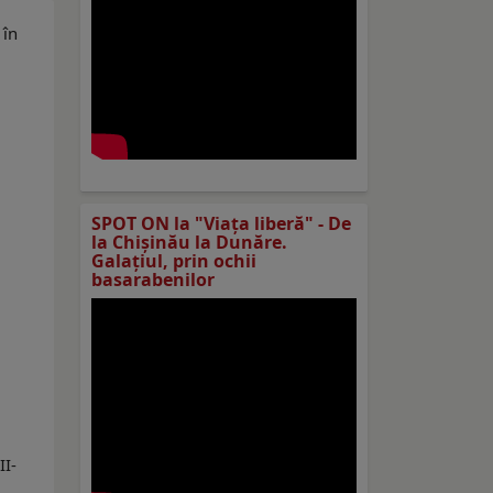
 în
SPOT ON la "Viaţa liberă" - De
la Chișinău la Dunăre.
Galațiul, prin ochii
basarabenilor
II-