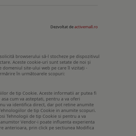
Dezvoltat de
activemall.ro
 solicită browserului să-l stocheze pe dispozitivul
tare. Aceste cookie-uri sunt setate de noi și
domeniul site-ului web pe care îl vizitați -
 urmărire în următoarele scopuri:
lor de tip Cookie. Aceste informatii ar putea fi
e asa cum va asteptati, pentru a va oferi
 nu va identifica direct, dar pot retine anumite
Tehnologiilor de tip Cookie in anumite scopuri.
losi Tehnologii de tip Cookie si pentru a va
 a anumitor Vendor-i poate influenta experienta
are anterioara, prin click pe sectiunea Modifica