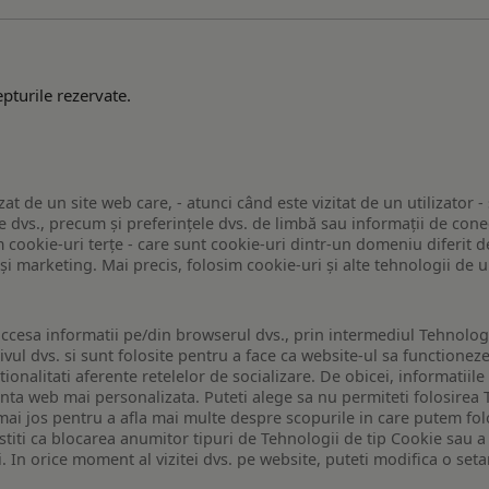
pturile rezervate.
zat de un site web care, - atunci când este vizitat de un utilizator -
 dvs., precum și preferințele dvs. de limbă sau informații de conec
ookie-uri terțe - care sunt cookie-uri dintr-un domeniu diferit de 
e și marketing. Mai precis, folosim cookie-uri și alte tehnologii de
ccesa informatii pe/din browserul dvs., prin intermediul Tehnologii
ivul dvs. si sunt folosite pentru a face ca website-ul sa functionez
tionalitati aferente retelelor de socializare. De obicei, informatiile
enta web mai personalizata. Puteti alege sa nu permiteti folosirea 
de mai jos pentru a afla mai multe despre scopurile in care putem fo
a stiti ca blocarea anumitor tipuri de Tehnologii de tip Cookie sau
i. In orice moment al vizitei dvs. pe website, puteti modifica o set