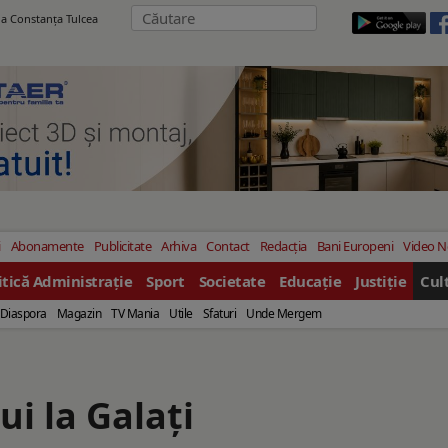
ila Constanţa Tulcea
i
Abonamente
Publicitate
Arhiva
Contact
Redacția
Bani Europeni
Video 
itică Administrație
Sport
Societate
Educație
Justiție
Cul
Diaspora
Magazin
TV Mania
Utile
Sfaturi
Unde Mergem
ui la Galaţi