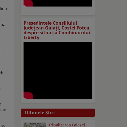
lina
Preşedintele Consiliului
ţia
Judeţean Galaţi, Costel Fotea,
despre situaţia Combinatului
Liberty
i
de
a
e
tian
Ultimele Ştiri
Tribalizarea Falezei.
iv,