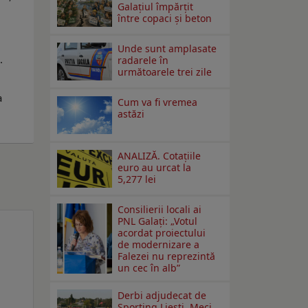
Galațiul împărțit
între copaci și beton
Unde sunt amplasate
.
radarele în
următoarele trei zile
a
Cum va fi vremea
astăzi
ANALIZĂ. Cotațiile
euro au urcat la
5,277 lei
Consilierii locali ai
PNL Galaţi: „Votul
acordat proiectului
de modernizare a
Falezei nu reprezintă
un cec în alb”
Derbi adjudecat de
Sporting Liești. Meci