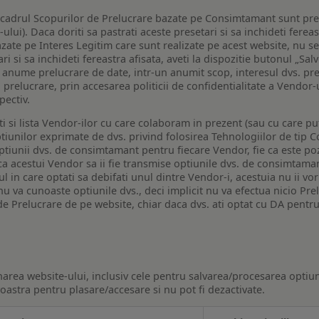
n cadrul Scopurilor de Prelucrare bazate pe Consimtamant sunt pre
lui). Daca doriti sa pastrati aceste presetari si sa inchideti fereas
bazate pe Interes Legitim care sunt realizate pe acest website, nu s
i si sa inchideti fereastra afisata, aveti la dispozitie butonul „Sal
o anume prelucrare de date, intr-un anumit scop, interesul dvs. pre
a prelucrare, prin accesarea politicii de confidentialitate a Vendor-u
pectiv.
iti si lista Vendor-ilor cu care colaboram in prezent (sau cu care p
iunilor exprimate de dvs. privind folosirea Tehnologiilor de tip Co
iunii dvs. de consimtamant pentru fiecare Vendor, fie ca este pozit
 ca acestui Vendor sa ii fie transmise optiunile dvs. de consimtama
ul in care optati sa debifati unul dintre Vendor-i, acestuia nu ii v
nu va cunoaste optiunile dvs., deci implicit nu va efectua nicio Pre
e Prelucrare de pe website, chiar daca dvs. ati optat cu DA pentru
narea website-ului, inclusiv cele pentru salvarea/procesarea optiun
astra pentru plasare/accesare si nu pot fi dezactivate.