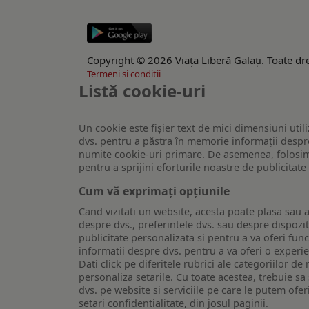
Copyright © 2026 Viaţa Liberă Galaţi. Toate dre
Termeni si conditii
Listă cookie-uri
Un cookie este fişier text de mici dimensiuni utili
dvs. pentru a păstra în memorie informații despre
numite cookie-uri primare. De asemenea, folosim c
pentru a sprijini eforturile noastre de publicitat
Cum vă exprimați opțiunile
Cand vizitati un website, acesta poate plasa sau a
despre dvs., preferintele dvs. sau despre dispozit
publicitate personalizata si pentru a va oferi func
informatii despre dvs. pentru a va oferi o experi
Dati click pe diferitele rubrici ale categoriilor 
personaliza setarile. Cu toate acestea, trebuie s
dvs. pe website si serviciile pe care le putem ofer
setari confidentialitate, din josul paginii.