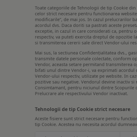
Toate categoriile de Tehnologii de tip Cookie di
celor strict necesare pentru functionarea website-u
modificarile”, de mai jos. In cazul prelucrarilor 
acordul dvs. Daca doriti sa pastrati aceste presetar
exceptie, in cazul in care considerati ca, pentru 
respectiv, va puteti exercita dreptul de opozitie l
si transmiterea cererii sale direct Vendor-ului res
Mai sus, la sectiunea Confidențialitatea dvs., gas
transmite datele personale colectate, conform opt
Vendor, aceasta setare permitand transmiterea opt
bifati unul dintre Vendor-i, va exprimati acordul
Vendor-ului respectiv, utilizate pe website. In caz
pozitive sau negative. Vendorul devine inactiv si 
Consimtamant, pentru niciunul dintre Scopurile d
Prelucrare ale respectivului Vendor inactivat.
Tehnologii de tip Cookie strict necesare
Aceste fisiere sunt strict necesare pentru functio
tip Cookie. Acestea nu necesita acordul dumneavo