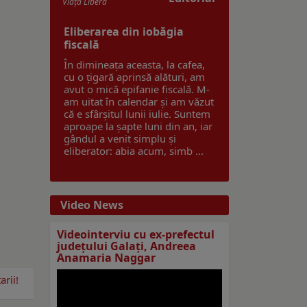
Viaţa Liberă
Eliberarea din iobăgia
fiscală
În dimineața aceasta, la cafea,
cu o țigară aprinsă alături, am
avut o mică epifanie fiscală. M-
am uitat în calendar și am văzut
că e sfârșitul lunii iulie. Suntem
aproape la șapte luni din an, iar
gândul a venit simplu și
eliberator: abia acum, simb ...
Video News
Videointerviu cu ex-prefectul
judeţului Galaţi, Andreea
Anamaria Naggar
rii!