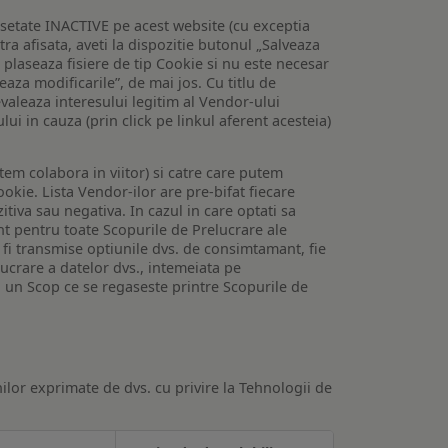
setate INACTIVE pe acest website (cu exceptia
tra afisata, aveti la dispozitie butonul „Salveaza
e plaseaza fisiere de tip Cookie si nu este necesar
veaza modificarile”, de mai jos. Cu titlu de
valeaza interesului legitim al Vendor-ului
lui in cauza (prin click pe linkul aferent acesteia)
utem colabora in viitor) si catre care putem
okie. Lista Vendor-ilor are pre-bifat fiecare
iva sau negativa. In cazul in care optati sa
nt pentru toate Scopurile de Prelucrare ale
or fi transmise optiunile dvs. de consimtamant, fie
lucrare a datelor dvs., intemeiata pe
 un Scop ce se regaseste printre Scopurile de
ilor exprimate de dvs. cu privire la Tehnologii de