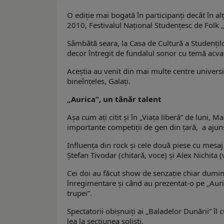
O ediţie mai bogată în participanţi decât în alţ
2010, Festivalul Naţional Studenţesc de Folk 
Sâmbătă seara, la Casa de Cultură a Studenţilo
decor întregit de fundalul sonor cu temă acvati
Aceştia au venit din mai multe centre universit
bineînţeles, Galaţi.
„Aurica”, un tânăr talent
Aşa cum aţi citit şi în „Viaţa liberă” de luni,
importante competiţii de gen din ţară, a ajuns
Influenţa din rock şi cele două piese cu mesaj p
Ştefan Tivodar (chitară, voce) şi Alex Nichita 
Cei doi au făcut show de senzaţie chiar dumin
înregimentare şi când au prezentat-o pe „Au
trupei”.
Spectatorii obişnuiţi ai „Baladelor Dunării” îl 
lea la secţiunea solişti.