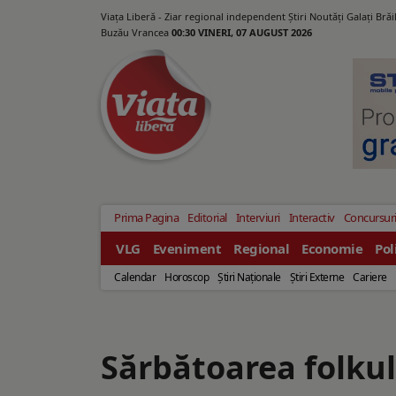
Viața Liberă - Ziar regional independent Știri Noutăți Galaţi Bră
Buzău Vrancea
00:30 VINERI, 07 AUGUST 2026
Prima Pagina
Editorial
Interviuri
Interactiv
Concursur
VLG
Eveniment
Regional
Economie
Pol
Calendar
Horoscop
Ştiri Naţionale
Ştiri Externe
Cariere
Sărbătoarea folkul