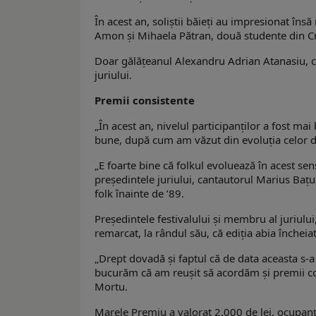
În acest an, soliştii băieţi au impresionat în
Amon şi Mihaela Pătran, două studente din C
Doar gălăţeanul Alexandru Adrian Atanasiu, car
juriului.
Premii consistente
„În acest an, nivelul participanţilor a fost mai
bune, după cum am văzut din evoluţia celor d
„E foarte bine că folkul evoluează în acest sens
preşedintele juriului, cantautorul Marius Baţu
folk înainte de ’89.
Preşedintele festivalului şi membru al juriului,
remarcat, la rândul său, că ediţia abia încheia
„Drept dovadă şi faptul că de data aceasta s-
bucurăm că am reuşit să acordăm şi premii consi
Mortu.
Marele Premiu a valorat 2.000 de lei, ocupanţii 