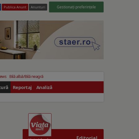
Gestionați preferințele
Publica Anunt
Anunturi
News
Bilă albă/Bilă neagră
tură
Reportaj
Analiză
Editorial