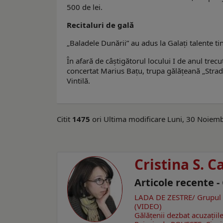
500 de lei.
Recitaluri de gală
„Baladele Dunării” au adus la Galaţi talente ti
În afară de câştigătorul locului I de anul trecu
concertat Marius Baţu, trupa gălăţeană „Strada 
Vintilă.
Citit
1475
ori
Ultima modificare Luni, 30 Noiem
Cristina S. C
Articole recente -
LADA DE ZESTRE/ Grupul f
(VIDEO)
Gălăţenii dezbat acuzaţiil