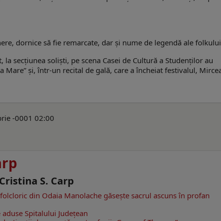
nere, dornice să fie remarcate, dar şi nume de legendă ale folkului
t, la secţiunea solişti, pe scena Casei de Cultură a Studenţilor au
Mare” şi, într-un recital de gală, care a încheiat festivalul, Mirce
brie -0001 02:00
arp
 Cristina S. Carp
olcloric din Odaia Manolache găseşte sacrul ascuns în profan
e aduse Spitalului Judeţean